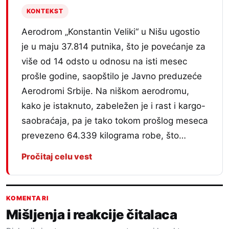
KONTEKST
Aerodrom „Konstantin Veliki“ u Nišu ugostio
je u maju 37.814 putnika, što je povećanje za
više od 14 odsto u odnosu na isti mesec
prošle godine, saopštilo je Javno preduzeće
Aerodromi Srbije. Na niškom aerodromu,
kako je istaknuto, zabeležen je i rast i kargo-
saobraćaja, pa je tako tokom prošlog meseca
prevezeno 64.339 kilograma robe, što…
Pročitaj celu vest
KOMENTARI
Mišljenja i reakcije čitalaca