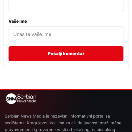
Vaše ime
Serbian News Media je nezavisni informativni portal sa
sedištem u Kragujevcu koji ima za cilj da javnosti pruži tačne,
pravovremene i proverene vesti od lokalnog, nacionalnog i