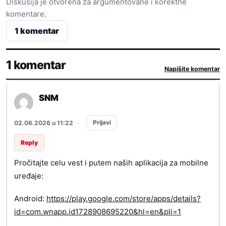
Diskusija je otvorena za argumentovane i korektne
komentare.
1 komentar
1 komentar
Napišite komentar
SNM
Prijavi
02.06.2026 u 11:22
·
Reply
Pročitajte celu vest i putem naših aplikacija za mobilne
uređaje:
Android:
https://play.google.com/store/apps/details?
id=com.wnapp.id1728908695220&hl=en&pli=1