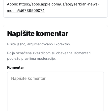
Apple:
https://apps.apple.com/us/app/serbian-news-
media/id6739509074
Napišite komentar
Pišite jasno, argumentovano i korektno.
Polja označena zvezdicom su obavezna. Komentari
podležu pravilima moderacije.
Komentar