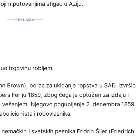
vojim putovanjima stigao u Aziju.
REKLAMA
nuo trgovinu robljem.
n Brown), borac za ukidanje ropstva u SAD. Izvršio
ers Feriju 1859, zbog čega je optužen za izdaju i
t vešanjem. Njegovo pogubljenje 2. decembra 1859.
bolicionista i robovlasnika.
nemačkih i svetskih pesnika Fridrih Šiler (Friedrich