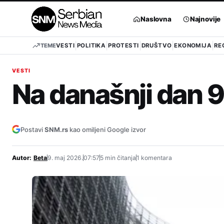
Pređi
na
Naslovna
Najnovije
sadržaj
TEME
VESTI
POLITIKA
PROTESTI
DRUŠTVO
EKONOMIJA
RE
VESTI
Na današnji dan 9
Postavi
SNM.rs
kao omiljeni Google izvor
Autor:
Beta
9. maj 2026.
07:57
5 min čitanja
1 komentara