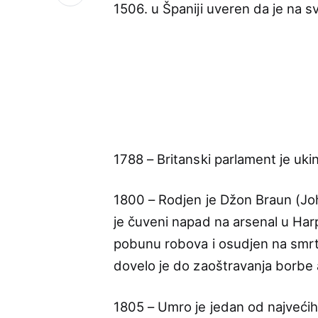
1506. u Španiji uveren da je na s
1788 – Britanski parlament je uki
1800 – Rodjen je Džon Braun (Joh
je čuveni napad na arsenal u Harp
pobunu robova i osudjen na smr
dovelo je do zaoštravanja borbe a
1805 – Umro je jedan od najvećih 