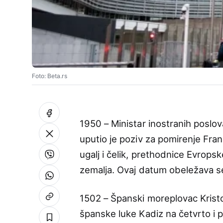
Foto: Beta.rs
1950 – Ministar inostranih pos
uputio je poziv za pomirenje Fra
ugalj i čelik, prethodnice Evrops
zemalja. Ovaj datum obeležava se
1502 – Španski moreplovac Kristo
španske luke Kadiz na četvrto i 