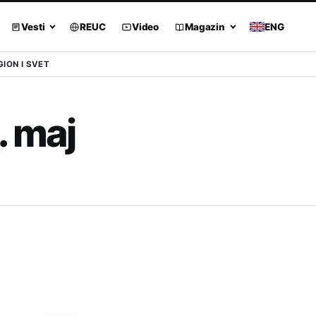
Vesti
REUC
Video
Magazin
ENG
GION I SVET
. maj