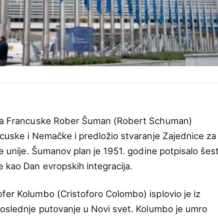
lova Francuske Rober Šuman (Robert Schuman)
ncuske i Nemačke i predložio stvaranje Zajednice za
ke unije. Šumanov plan je 1951. godine potpisalo šes
 kao Dan evropskih integracija.
fer Kolumbo (Cristoforo Colombo) isplovio je iz
poslednje putovanje u Novi svet. Kolumbo je umro