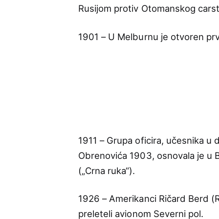
Rusijom protiv Otomanskog carst
1901 – U Melburnu je otvoren prvi
1911 – Grupa oficira, učesnika u 
Obrenovića 1903, osnovala je u Be
(„Crna ruka“).
1926 – Amerikanci Ričard Berd (R
preleteli avionom Severni pol.