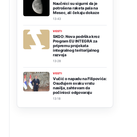
Naučnici su sigurni da je
potrošena raketa pala na
Mesec, ali čekaju dokaze
13:43
VESTI
SKGO: Nova podrška kroz
Program EU INTEGRA za
pripremu projekata
integralnog teritorijalnog
razvoja
13:28
VESTI
Vučić o napadu na Filipovića:
Osuđujem svaku vrstu
nasilja, zahtevam da
počinioci odgovaraju
13:18