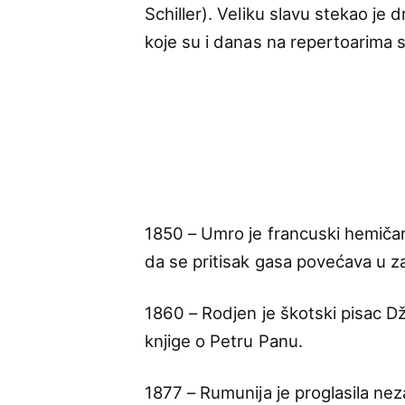
Schiller). Veliku slavu stekao je 
koje su i danas na repertoarima s
1850 – Umro je francuski hemičar
da se pritisak gasa povećava u z
1860 – Rodjen je škotski pisac D
knjige o Petru Panu.
1877 – Rumunija je proglasila ne