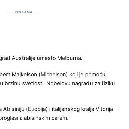
REKLAMA
 grad Australije umesto Melburna.
lbert Majkelson (Michelson) koji je pomoću
u brzinu svetlosti. Nobelovu nagradu za fiziku
Abisiniju (Etiopija) i italijanskog kralja Vitorija
proglasila abisinskim carem.