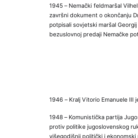
1945 – Nemački feldmaršal Vilhelm
završni dokument o okončanju D
potpisali sovjetski maršal Georgi
bezuslovnoj predaji Nemačke pot
1946 – Kralj Vitorio Emanuele III je
1948 – Komunistička partija Jugo
protiv politike jugoslovenskog ru
višegodišnji politički i ekonomski