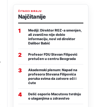
ČITAOCI BIRAJU
Najčitanije
1
Mediji: Direktor RGZ-a smenjen,
ali zvanično nije dobio
informaciju, novi vd direktor
Dalibor Babić
2
Profesor FDU Stevan Filipović
pretučen u centru Beograda
o
3
Akademski plenum: Napad na
profesora Stevana Filipovića
poruka svima da zatvore oči i
ćute
4
Delić osporio Macutovu tvrdnju
o ulaganjima u zdravstvo
a