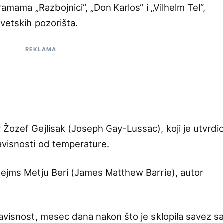
dramama „Razbojnici“, „Don Karlos“ i „Vilhelm Tel“,
vetskih pozorišta.
REKLAMA
 Žozef Gejlisak (Joseph Gay-Lussac), koji je utvrdi
avisnosti od temperature.
žejms Metju Beri (James Matthew Barrie), autor
zavisnost, mesec dana nakon što je sklopila savez s