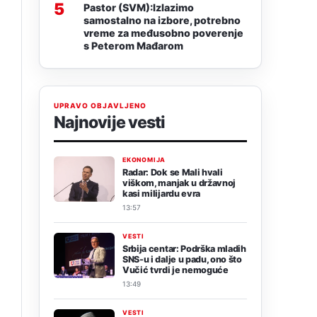
5
Pastor (SVM):Izlazimo
samostalno na izbore, potrebno
vreme za međusobno poverenje
s Peterom Mađarom
UPRAVO OBJAVLJENO
Najnovije vesti
EKONOMIJA
Radar: Dok se Mali hvali
viškom, manjak u državnoj
kasi milijardu evra
13:57
VESTI
Srbija centar: Podrška mladih
SNS-u i dalje u padu, ono što
Vučić tvrdi je nemoguće
13:49
VESTI