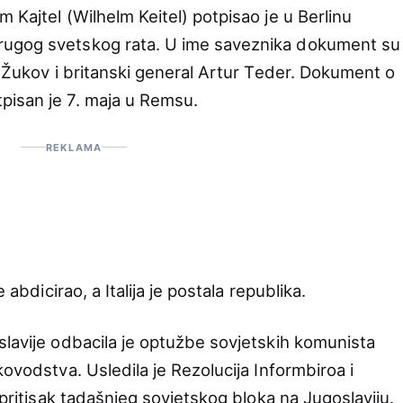
 Kajtel (Wilhelm Keitel) potpisao je u Berlinu
rugog svetskog rata. U ime saveznika dokument su
j Žukov i britanski general Artur Teder. Dokument o
pisan je 7. maja u Remsu.
REKLAMA
 abdicirao, a Italija je postala republika.
slavije odbacila je optužbe sovjetskih komunista
kovodstva. Usledila je Rezolucija Informbiroa i
 pritisak tadašnjeg sovjetskog bloka na Jugoslaviju.