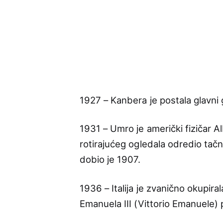
1927 – Kanbera je postala glavni
1931 – Umro je američki fizičar A
rotirajućeg ogledala odredio tačn
dobio je 1907.
1936 – Italija je zvanično okupirala 
Emanuela III (Vittorio Emanuele) 