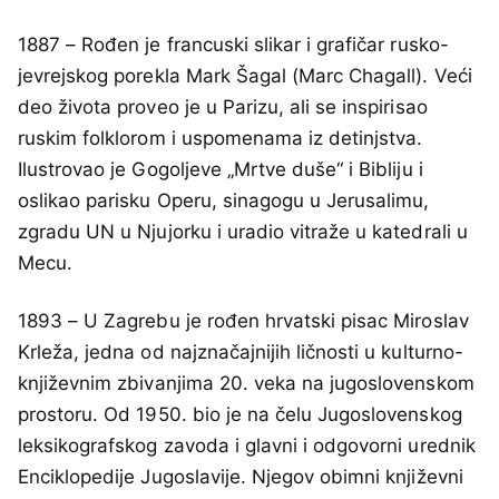
1887 – Rođen je francuski slikar i grafičar rusko-
jevrejskog porekla Mark Šagal (Marc Chagall). Veći
deo života proveo je u Parizu, ali se inspirisao
ruskim folklorom i uspomenama iz detinjstva.
Ilustrovao je Gogoljeve „Mrtve duše“ i Bibliju i
oslikao parisku Operu, sinagogu u Jerusalimu,
zgradu UN u Njujorku i uradio vitraže u katedrali u
Mecu.
1893 – U Zagrebu je rođen hrvatski pisac Miroslav
Krleža, jedna od najznačajnijih ličnosti u kulturno-
književnim zbivanjima 20. veka na jugoslovenskom
prostoru. Od 1950. bio je na čelu Jugoslovenskog
leksikografskog zavoda i glavni i odgovorni urednik
Enciklopedije Jugoslavije. Njegov obimni književni