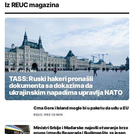
Iz REUC magazina
REUC
•
PRE 3 MIN
TASS: Ruski hakeri pronašli
dokumenta sa dokazima da
ukrajinskim napadima upravlja NATO
Crna Gora i Island mogle bi u paketu da uđu u EU
REUC
•
PRE 10 MIN
Ministri Srbije i Mađarske najavili otvaranje brze
pruge između Beograda i Budimpešte za jesen