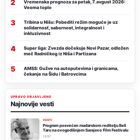
2
Vremenska prognoza za petak, 7. avgust 2026:
Veoma toplo
3
Tribina u Nišu: Pobediti režim moguće je uz
solidarnost, sabornost, integralnost i
inkluzivnost
4
Super liga: Zvezda dočekuje Novi Pazar, odložen
meč Radničkog iz Niša i Partizana
5
AMSS: Gužve na autoputevima i granicama,
čekanje na Šidu i Batrovcima
UPRAVO OBJAVLJENO
Najnovije vesti
VESTI
Program posvećen mađarskom reditelju Beli
Taru na ovogodišnjem Sarajevo Film Festivalu
13:57