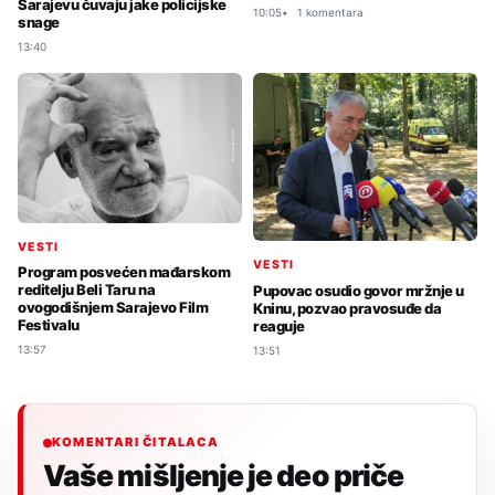
Sarajevu čuvaju jake policijske
10:05
1 komentara
snage
13:40
VESTI
VESTI
Program posvećen mađarskom
reditelju Beli Taru na
Pupovac osudio govor mržnje u
ovogodišnjem Sarajevo Film
Kninu, pozvao pravosuđe da
Festivalu
reaguje
13:57
13:51
KOMENTARI ČITALACA
Vaše mišljenje je deo priče