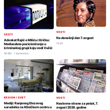
VESTI
VESTI
Na današnji dan 7. avgust
Advokat Rajić o Miliću i Kričku:
10:34
Međusobno pozicioniranje u
kriminalnoj grupi koju vodi Vučić
09:38
1 komentara
REGION I SVET
VESTI
Mediji: Ranjenog Elezovog
Naslovne strane za petak, 7.
saradnika na Kliničkom centru u
avgust 2026. godine