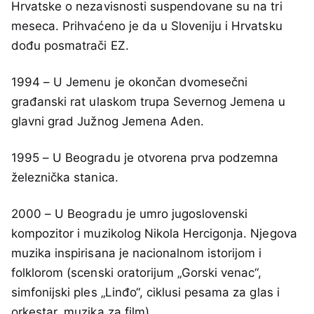
Hrvatske o nezavisnosti suspendovane su na tri
meseca. Prihvaćeno je da u Sloveniju i Hrvatsku
dođu posmatrači EZ.
1994 – U Jemenu je okončan dvomesečni
građanski rat ulaskom trupa Severnog Jemena u
glavni grad Južnog Jemena Aden.
1995 – U Beogradu je otvorena prva podzemna
železnička stanica.
2000 – U Beogradu je umro jugoslovenski
kompozitor i muzikolog Nikola Hercigonja. Njegova
muzika inspirisana je nacionalnom istorijom i
folklorom (scenski oratorijum „Gorski venac“,
simfonijski ples „Linđo“, ciklusi pesama za glas i
orkestar, muzika za film).