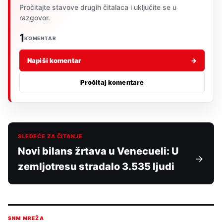
Pročitajte stavove drugih čitalaca i uključite se u
razgovor.
1
KOMENTAR
Napiši komentar
→
Pročitaj komentare
SLEDEĆE ZA ČITANJE
Novi bilans žrtava u Venecueli: U
zemljotresu stradalo 3.535 ljudi
SNM MREŽA