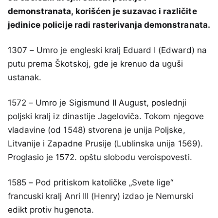
demonstranata, korišćen je suzavac i različite
jedinice policije radi rasterivanja demonstranata.
1307 – Umro je engleski kralj Eduard I (Edward) na
putu prema Škotskoj, gde je krenuo da uguši
ustanak.
1572 – Umro je Sigismund II August, poslednji
poljski kralj iz dinastije Jageloviča. Tokom njegove
vladavine (od 1548) stvorena je unija Poljske,
Litvanije i Zapadne Prusije (Lublinska unija 1569).
Proglasio je 1572. opštu slobodu veroispovesti.
1585 – Pod pritiskom katoličke „Svete lige“
francuski kralj Anri III (Henry) izdao je Nemurski
edikt protiv hugenota.