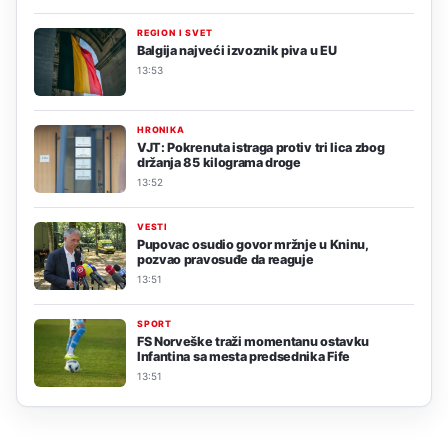
REGION I SVET
Balgija najveći izvoznik piva u EU
13:53
HRONIKA
VJT: Pokrenuta istraga protiv tri lica zbog
držanja 85 kilograma droge
13:52
VESTI
Pupovac osudio govor mržnje u Kninu,
pozvao pravosuđe da reaguje
13:51
SPORT
FS Norveške traži momentanu ostavku
Infantina sa mesta predsednika Fife
13:51