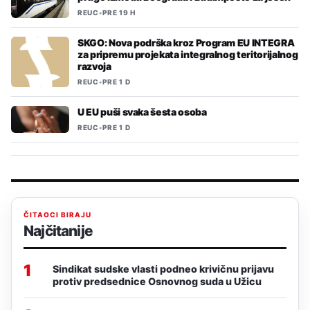
REUC
•
PRE 19 H
SKGO: Nova podrška kroz Program EU INTEGRA
za pripremu projekata integralnog teritorijalnog
razvoja
REUC
•
PRE 1 D
U EU puši svaka šesta osoba
REUC
•
PRE 1 D
ČITAOCI BIRAJU
Najčitanije
1
Sindikat sudske vlasti podneo krivičnu prijavu
protiv predsednice Osnovnog suda u Užicu