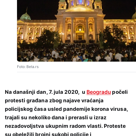
Foto: Beta.rs
Na današnji dan, 7. jula 2020, u
Beogradu
počeli
protesti građana zbog najave vraćanja
policijskog časa usled pandemije korona virusa,
trajali su nekoliko dana i prerasli u izraz
nezadovoljstva ukupnim radom vlasti. Proteste
su obeležili brojni sukobi policije i