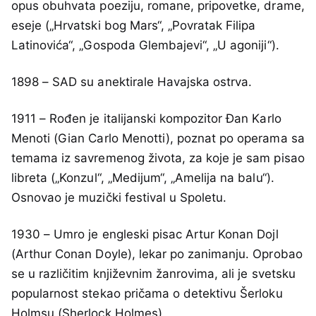
opus obuhvata poeziju, romane, pripovetke, drame,
eseje („Hrvatski bog Mars“, „Povratak Filipa
Latinovića“, „Gospoda Glembajevi“, „U agoniji“).
1898 – SAD su anektirale Havajska ostrva.
1911 – Rođen je italijanski kompozitor Đan Karlo
Menoti (Gian Carlo Menotti), poznat po operama sa
temama iz savremenog života, za koje je sam pisao
libreta („Konzul“, „Medijum“, „Amelija na balu“).
Osnovao je muzički festival u Spoletu.
1930 – Umro je engleski pisac Artur Konan Dojl
(Arthur Conan Doyle), lekar po zanimanju. Oprobao
se u različitim književnim žanrovima, ali je svetsku
popularnost stekao pričama o detektivu Šerloku
Holmsu (Sherlock Holmes).