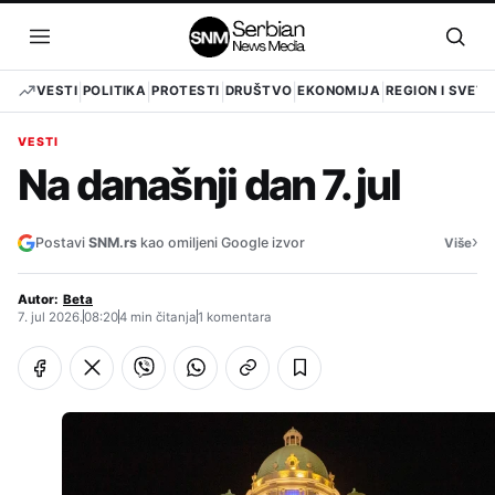
Pređi
na
Otvori
Otvo
sadržaj
meni
pret
VESTI
POLITIKA
PROTESTI
DRUŠTVO
EKONOMIJA
REGION I SVET
VESTI
Na današnji dan 7. jul
›
Postavi
SNM.rs
kao omiljeni Google izvor
Više
Autor:
Beta
7. jul 2026.
08:20
4 min čitanja
1 komentara