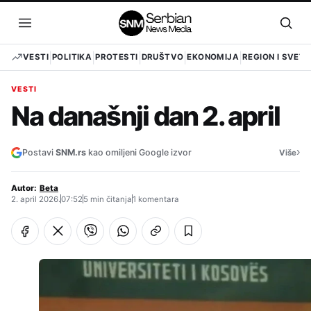
Pređi
na
Otvori
Otvo
sadržaj
meni
pret
VESTI
POLITIKA
PROTESTI
DRUŠTVO
EKONOMIJA
REGION I SVET
VESTI
Na današnji dan 2. april
›
Postavi
SNM.rs
kao omiljeni Google izvor
Više
Autor:
Beta
2. april 2026.
07:52
5 min čitanja
1 komentara