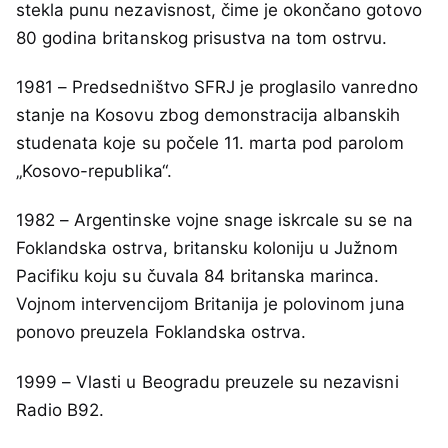
stekla punu nezavisnost, čime je okončano gotovo
80 godina britanskog prisustva na tom ostrvu.
1981 – Predsedništvo SFRJ je proglasilo vanredno
stanje na Kosovu zbog demonstracija albanskih
studenata koje su počele 11. marta pod parolom
„Kosovo-republika“.
1982 – Argentinske vojne snage iskrcale su se na
Foklandska ostrva, britansku koloniju u Južnom
Pacifiku koju su čuvala 84 britanska marinca.
Vojnom intervencijom Britanija je polovinom juna
ponovo preuzela Foklandska ostrva.
1999 – Vlasti u Beogradu preuzele su nezavisni
Radio B92.