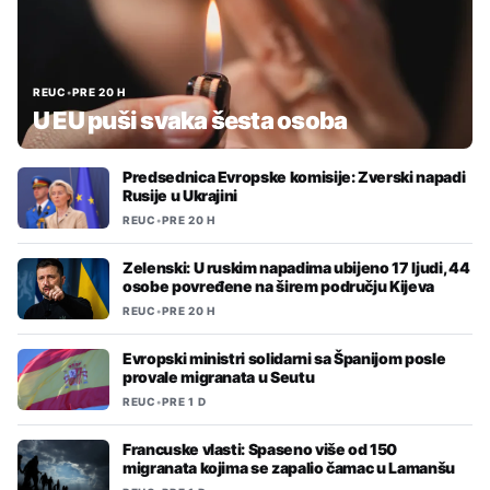
REUC
•
PRE 20 H
U EU puši svaka šesta osoba
Predsednica Evropske komisije: Zverski napadi
Rusije u Ukrajini
REUC
•
PRE 20 H
Zelenski: U ruskim napadima ubijeno 17 ljudi, 44
osobe povređene na širem području Kijeva
REUC
•
PRE 20 H
Evropski ministri solidarni sa Španijom posle
provale migranata u Seutu
REUC
•
PRE 1 D
Francuske vlasti: Spaseno više od 150
migranata kojima se zapalio čamac u Lamanšu