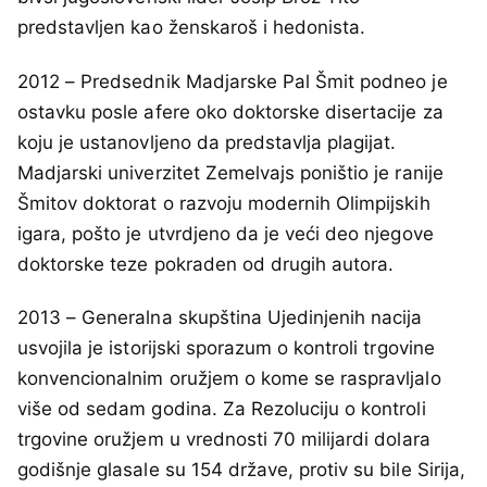
predstavljen kao ženskaroš i hedonista.
2012 – Predsednik Madjarske Pal Šmit podneo je
ostavku posle afere oko doktorske disertacije za
koju je ustanovljeno da predstavlja plagijat.
Madjarski univerzitet Zemelvajs poništio je ranije
Šmitov doktorat o razvoju modernih Olimpijskih
igara, pošto je utvrdjeno da je veći deo njegove
doktorske teze pokraden od drugih autora.
2013 – Generalna skupština Ujedinjenih nacija
usvojila je istorijski sporazum o kontroli trgovine
konvencionalnim oružjem o kome se raspravljalo
više od sedam godina. Za Rezoluciju o kontroli
trgovine oružjem u vrednosti 70 milijardi dolara
godišnje glasale su 154 države, protiv su bile Sirija,