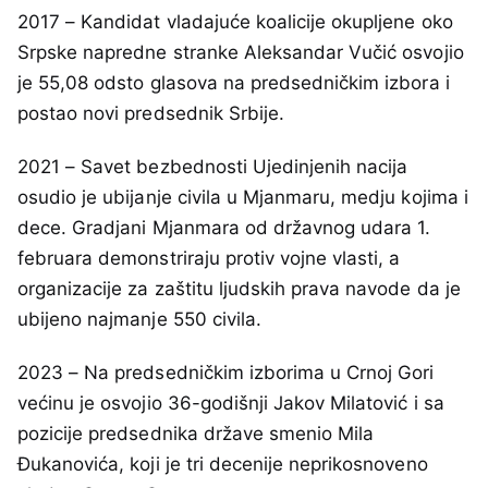
2017 – Kandidat vladajuće koalicije okupljene oko
Srpske napredne stranke Aleksandar Vučić osvojio
je 55,08 odsto glasova na predsedničkim izbora i
postao novi predsednik Srbije.
2021 – Savet bezbednosti Ujedinjenih nacija
osudio je ubijanje civila u Mjanmaru, medju kojima i
dece. Gradjani Mjanmara od državnog udara 1.
februara demonstriraju protiv vojne vlasti, a
organizacije za zaštitu ljudskih prava navode da je
ubijeno najmanje 550 civila.
2023 – Na predsedničkim izborima u Crnoj Gori
većinu je osvojio 36-godišnji Jakov Milatović i sa
pozicije predsednika države smenio Mila
Đukanovića, koji je tri decenije neprikosnoveno