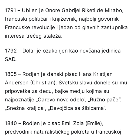
1791 – Ubijen je Onore Gabrijel Riketi de Mirabo,
francuski političar i književnik, najbolji govornik
Francuske revolucije i jedan od glavnih zastupnika
interesa trećeg staleža.
1792 – Dolar je ozakonjen kao novčana jedinica
SAD.
1805 – Rodjen je danski pisac Hans Kristijan
Andersen (Christian). Svetsku slavu donele su mu
pripovetke za decu, bajke medju kojima su
najpoznatije „Carevo novo odelo“, „Ružno pače“,
„Snežna kraljica“, „Devojčica sa šibicama“.
1840 – Rodjen je pisac Emil Zola (Emile),
predvodnik naturalističkog pokreta u francuskoj