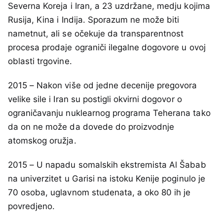
Severna Koreja i Iran, a 23 uzdržane, medju kojima
Rusija, Kina i Indija. Sporazum ne može biti
nametnut, ali se očekuje da transparentnost
procesa prodaje ograniči ilegalne dogovore u ovoj
oblasti trgovine.
2015 – Nakon više od jedne decenije pregovora
velike sile i Iran su postigli okvirni dogovor o
ograničavanju nuklearnog programa Teherana tako
da on ne može da dovede do proizvodnje
atomskog oružja.
2015 – U napadu somalskih ekstremista Al Šabab
na univerzitet u Garisi na istoku Kenije poginulo je
70 osoba, uglavnom studenata, a oko 80 ih je
povredjeno.