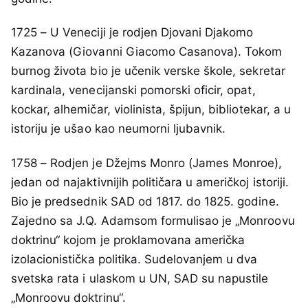
1725 – U Veneciji je rodjen Djovani Djakomo
Kazanova (Giovanni Giacomo Casanova). Tokom
burnog života bio je učenik verske škole, sekretar
kardinala, venecijanski pomorski oficir, opat,
kockar, alhemičar, violinista, špijun, bibliotekar, a u
istoriju je ušao kao neumorni ljubavnik.
1758 – Rodjen je Džejms Monro (James Monroe),
jedan od najaktivnijih političara u američkoj istoriji.
Bio je predsednik SAD od 1817. do 1825. godine.
Zajedno sa J.Q. Adamsom formulisao je „Monroovu
doktrinu“ kojom je proklamovana američka
izolacionistička politika. Sudelovanjem u dva
svetska rata i ulaskom u UN, SAD su napustile
„Monroovu doktrinu“.