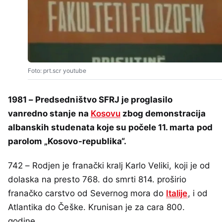
Foto: prt.scr youtube
1981 – Predsedništvo SFRJ je proglasilo
vanredno stanje na
Kosovu
zbog demonstracija
albanskih studenata koje su počele 11. marta pod
parolom „Kosovo-republika“.
742 – Rodjen je franački kralj Karlo Veliki, koji je od
dolaska na presto 768. do smrti 814. proširio
franačko carstvo od Severnog mora do
Italije
, i od
Atlantika do Češke. Krunisan je za cara 800.
godine.