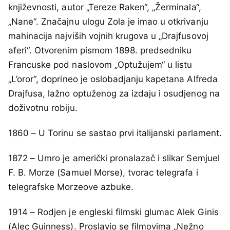
književnosti, autor „Tereze Raken“, „Žerminala“,
„Nane“. Značajnu ulogu Zola je imao u otkrivanju
mahinacija najviših vojnih krugova u „Drajfusovoj
aferi“. Otvorenim pismom 1898. predsedniku
Francuske pod naslovom „Optužujem“ u listu
„L’oror“, doprineo je oslobadjanju kapetana Alfreda
Drajfusa, lažno optuženog za izdaju i osudjenog na
doživotnu robiju.
1860 – U Torinu se sastao prvi italijanski parlament.
1872 – Umro je američki pronalazač i slikar Semjuel
F. B. Morze (Samuel Morse), tvorac telegrafa i
telegrafske Morzeove azbuke.
1914 – Rodjen je engleski filmski glumac Alek Ginis
(Alec Guinness). Proslavio se filmovima „Nežno