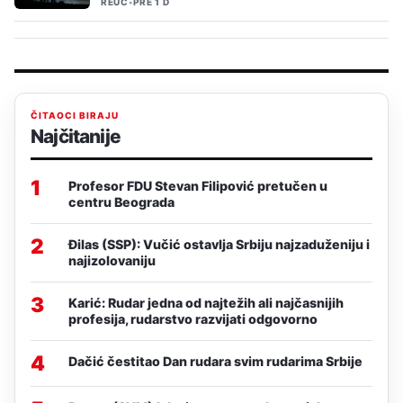
REUC
•
PRE 1 D
ČITAOCI BIRAJU
Najčitanije
1
Profesor FDU Stevan Filipović pretučen u
centru Beograda
2
Đilas (SSP): Vučić ostavlja Srbiju najzaduženiju i
najizolovaniju
3
Karić: Rudar jedna od najtežih ali najčasnijih
profesija, rudarstvo razvijati odgovorno
4
Dačić čestitao Dan rudara svim rudarima Srbije