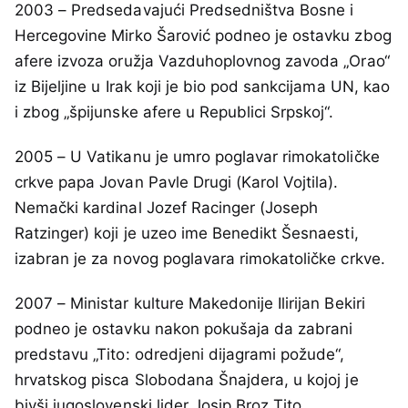
2003 – Predsedavajući Predsedništva Bosne i
Hercegovine Mirko Šarović podneo je ostavku zbog
afere izvoza oružja Vazduhoplovnog zavoda „Orao“
iz Bijeljine u Irak koji je bio pod sankcijama UN, kao
i zbog „špijunske afere u Republici Srpskoj“.
2005 – U Vatikanu je umro poglavar rimokatoličke
crkve papa Jovan Pavle Drugi (Karol Vojtila).
Nemački kardinal Jozef Racinger (Joseph
Ratzinger) koji je uzeo ime Benedikt Šesnaesti,
izabran je za novog poglavara rimokatoličke crkve.
2007 – Ministar kulture Makedonije Ilirijan Bekiri
podneo je ostavku nakon pokušaja da zabrani
predstavu „Tito: odredjeni dijagrami požude“,
hrvatskog pisca Slobodana Šnajdera, u kojoj je
bivši jugoslovenski lider Josip Broz Tito