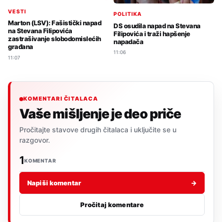
VESTI
POLITIKA
Marton (LSV): Fašistički napad
DS osudila napad na Stevana
na Stevana Filipovića
Filipovića i traži hapšenje
zastrašivanje slobodomislećih
napadača
građana
11:06
11:07
KOMENTARI ČITALACA
Vaše mišljenje je deo priče
Pročitajte stavove drugih čitalaca i uključite se u
razgovor.
1
KOMENTAR
Napiši komentar
→
Pročitaj komentare