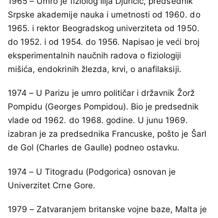
1965 – Umro je fiziolog Ilija Djuričić, predsednik
Srpske akademije nauka i umetnosti od 1960. do
1965. i rektor Beogradskog univerziteta od 1950.
do 1952. i od 1954. do 1956. Napisao je veći broj
eksperimentalnih naučnih radova o fiziologiji
mišića, endokrinih žlezda, krvi, o anafilaksiji.
1974 – U Parizu je umro političar i državnik Žorž
Pompidu (Georges Pompidou). Bio je predsednik
vlade od 1962. do 1968. godine. U junu 1969.
izabran je za predsednika Francuske, pošto je Šarl
de Gol (Charles de Gaulle) podneo ostavku.
1974 – U Titogradu (Podgorica) osnovan je
Univerzitet Crne Gore.
1979 – Zatvaranjem britanske vojne baze, Malta je