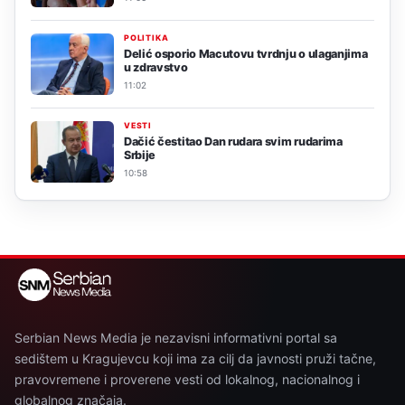
POLITIKA
Delić osporio Macutovu tvrdnju o ulaganjima
u zdravstvo
11:02
VESTI
Dačić čestitao Dan rudara svim rudarima
Srbije
10:58
Serbian News Media je nezavisni informativni portal sa
sedištem u Kragujevcu koji ima za cilj da javnosti pruži tačne,
pravovremene i proverene vesti od lokalnog, nacionalnog i
globalnog značaja.