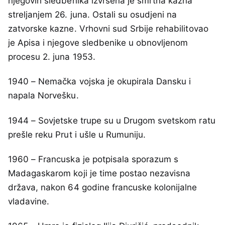
njegovih sledbenika izvršena je smrtna kazna
streljanjem 26. juna. Ostali su osudjeni na
zatvorske kazne. Vrhovni sud Srbije rehabilitovao
je Apisa i njegove sledbenike u obnovljenom
procesu 2. juna 1953.
1940 – Nemačka vojska je okupirala Dansku i
napala Norvešku.
1944 – Sovjetske trupe su u Drugom svetskom ratu
prešle reku Prut i ušle u Rumuniju.
1960 – Francuska je potpisala sporazum s
Madagaskarom koji je time postao nezavisna
država, nakon 64 godine francuske kolonijalne
vladavine.