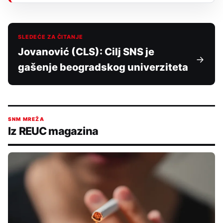
SLEDEĆE ZA ČITANJE
Jovanović (CLS): Cilj SNS je
gašenje beogradskog univerziteta
SNM MREŽA
Iz REUC magazina