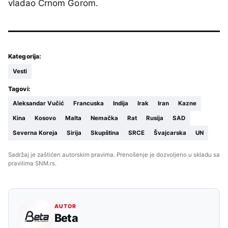
vladao Crnom Gorom.
Kategorija:
Vesti
Tagovi:
Aleksandar Vučić
Francuska
Indija
Irak
Iran
Kazne
Kina
Kosovo
Malta
Nemačka
Rat
Rusija
SAD
Severna Koreja
Sirija
Skupština
SRCE
Švajcarska
UN
Sadržaj je zaštićen autorskim pravima. Prenošenje je dozvoljeno u skladu sa
pravilima SNM.rs.
AUTOR
Beta