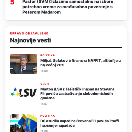
5
Pastor (SVM):Izlazimo samostalno na izbore,
potrebno vreme za međusobno poverenje s
Peterom Mađarom
UPRAVO OBJAVLJENO
Najnovije vesti
POLITIKA
Miljuš: Selaković finansira NAFFIT, a Bitef je u
najvećoj krizi
11:09
VESTI
Marton (LSV): Fašistički napad na Stevana
Filipovića zastrašivanje slobodomislećih
građana
11:07
POLITIKA
DS osudila napad na Stevana Filipovića i traži
hapšenje napadača
11:06