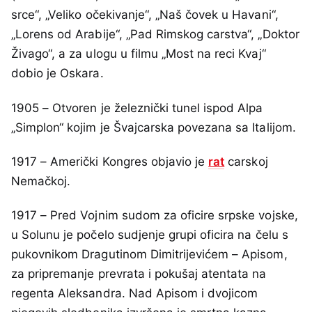
srce“, „Veliko očekivanje“, „Naš čovek u Havani“,
„Lorens od Arabije“, „Pad Rimskog carstva“, „Doktor
Živago“, a za ulogu u filmu „Most na reci Kvaj“
dobio je Oskara.
1905 – Otvoren je železnički tunel ispod Alpa
„Simplon“ kojim je Švajcarska povezana sa Italijom.
1917 – Američki Kongres objavio je
rat
carskoj
Nemačkoj.
1917 – Pred Vojnim sudom za oficire srpske vojske,
u Solunu je počelo sudjenje grupi oficira na čelu s
pukovnikom Dragutinom Dimitrijevićem – Apisom,
za pripremanje prevrata i pokušaj atentata na
regenta Aleksandra. Nad Apisom i dvojicom