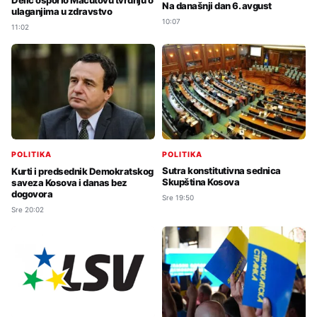
Delić osporio Macutovu tvrdnju o
Na današnji dan 6. avgust
ulaganjima u zdravstvo
10:07
11:02
POLITIKA
POLITIKA
Sutra konstitutivna sednica
Kurti i predsednik Demokratskog
Skupština Kosova
saveza Kosova i danas bez
dogovora
Sre 19:50
Sre 20:02