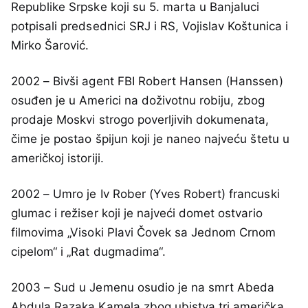
Republike Srpske koji su 5. marta u Banjaluci
potpisali predsednici SRJ i RS, Vojislav Koštunica i
Mirko Šarović.
2002 – Bivši agent FBI Robert Hansen (Hanssen)
osuđen je u Americi na doživotnu robiju, zbog
prodaje Moskvi strogo poverljivih dokumenata,
čime je postao špijun koji je naneo najveću štetu u
američkoj istoriji.
2002 – Umro je Iv Rober (Yves Robert) francuski
glumac i režiser koji je najveći domet ostvario
filmovima „Visoki Plavi Čovek sa Jednom Crnom
cipelom“ i „Rat dugmadima“.
2003 – Sud u Jemenu osudio je na smrt Abeda
Abdula Razaka Kamela zbog ubistva tri američka