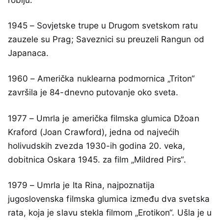
robiju.
1945 – Sovjetske trupe u Drugom svetskom ratu
zauzele su Prag; Saveznici su preuzeli Rangun od
Japanaca.
1960 – Američka nuklearna podmornica „Triton“
završila je 84-dnevno putovanje oko sveta.
1977 – Umrla je američka filmska glumica Džoan
Kraford (Joan Crawford), jedna od najvećih
holivudskih zvezda 1930-ih godina 20. veka,
dobitnica Oskara 1945. za film „Mildred Pirs“.
1979 – Umrla je Ita Rina, najpoznatija
jugoslovenska filmska glumica između dva svetska
rata, koja je slavu stekla filmom „Erotikon“. Ušla je u