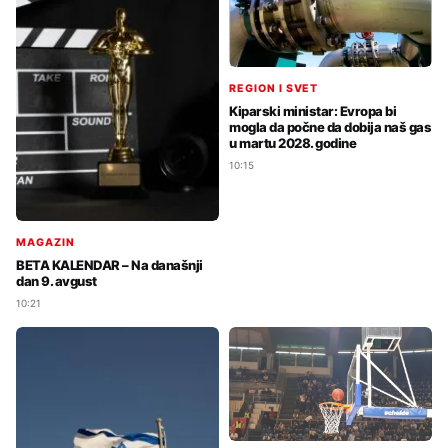
REGION I SVET
Kiparski ministar: Evropa bi
mogla da počne da dobija naš gas
u martu 2028. godine
10:15
MAGAZIN
BETA KALENDAR – Na današnji
dan 9. avgust
10:21