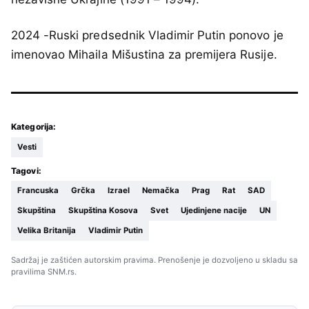
2024 -Ruski predsednik Vladimir Putin ponovo je
imenovao Mihaila Mišustina za premijera Rusije.
Kategorija:
Vesti
Tagovi:
Francuska
Grčka
Izrael
Nemačka
Prag
Rat
SAD
Skupština
Skupština Kosova
Svet
Ujedinjene nacije
UN
Velika Britanija
Vladimir Putin
Sadržaj je zaštićen autorskim pravima. Prenošenje je dozvoljeno u skladu sa
pravilima SNM.rs.