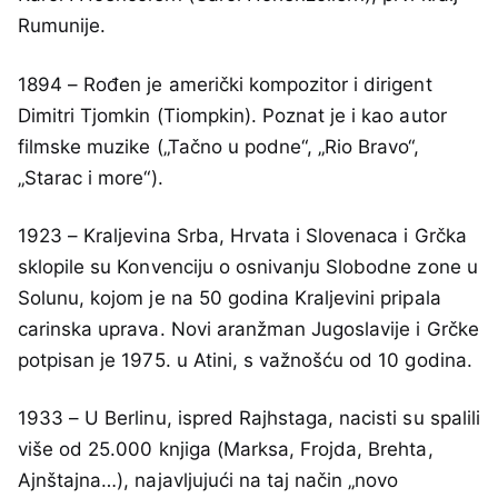
Rumunije.
1894 – Rođen je američki kompozitor i dirigent
Dimitri Tjomkin (Tiompkin). Poznat je i kao autor
filmske muzike („Tačno u podne“, „Rio Bravo“,
„Starac i more“).
1923 – Kraljevina Srba, Hrvata i Slovenaca i Grčka
sklopile su Konvenciju o osnivanju Slobodne zone u
Solunu, kojom je na 50 godina Kraljevini pripala
carinska uprava. Novi aranžman Jugoslavije i Grčke
potpisan je 1975. u Atini, s važnošću od 10 godina.
1933 – U Berlinu, ispred Rajhstaga, nacisti su spalili
više od 25.000 knjiga (Marksa, Frojda, Brehta,
Ajnštajna…), najavljujući na taj način „novo