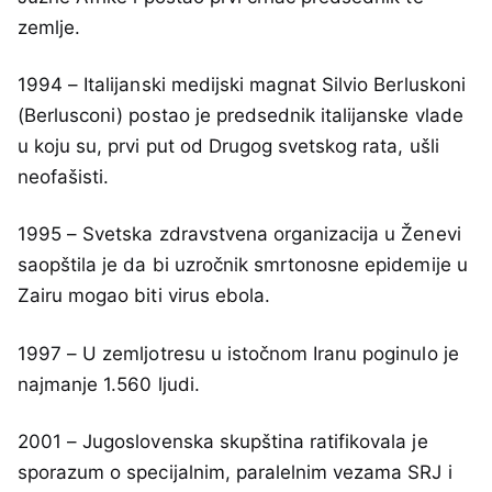
zemlje.
1994 – Italijanski medijski magnat Silvio Berluskoni
(Berlusconi) postao je predsednik italijanske vlade
u koju su, prvi put od Drugog svetskog rata, ušli
neofašisti.
1995 – Svetska zdravstvena organizacija u Ženevi
saopštila je da bi uzročnik smrtonosne epidemije u
Zairu mogao biti virus ebola.
1997 – U zemljotresu u istočnom Iranu poginulo je
najmanje 1.560 ljudi.
2001 – Jugoslovenska skupština ratifikovala je
sporazum o specijalnim, paralelnim vezama SRJ i