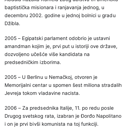
baptistička misionara i ranjavanja jednog, u
decembru 2002. godine u jednoj bolnici u gradu
Džibla.
2005 – Egipatski parlament odobrio je ustavni
amandman kojim je, prvi put u istoriji ove države,
dozvoljeno učešće više kandidata na
predsedničkim izborima.
2005 – U Berlinu u Nemačkoj, otvoren je
Memorijalni centar u spomen šest miliona stradalih
Jevreja tokom vladavine nacista.
2006 – Za predsednika Italije, 11. po redu posle
Drugog svetskog rata, izabran je Đorđo Napolitano
i on je prvi bivši komunista na toj funkciji.