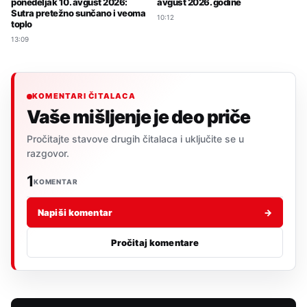
avgust 2026. godine
ponedeljak 10. avgust 2026:
Sutra pretežno sunčano i veoma
10:12
toplo
13:09
KOMENTARI ČITALACA
Vaše mišljenje je deo priče
Pročitajte stavove drugih čitalaca i uključite se u
razgovor.
1
KOMENTAR
Napiši komentar
→
Pročitaj komentare