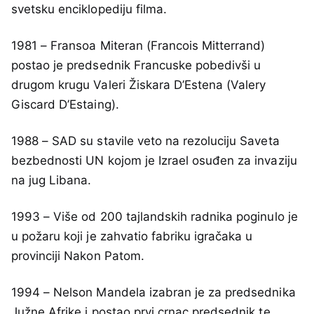
svetsku enciklopediju filma.
1981 – Fransoa Miteran (Francois Mitterrand)
postao je predsednik Francuske pobedivši u
drugom krugu Valeri Žiskara D’Estena (Valery
Giscard D’Estaing).
1988 – SAD su stavile veto na rezoluciju Saveta
bezbednosti UN kojom je Izrael osuđen za invaziju
na jug Libana.
1993 – Više od 200 tajlandskih radnika poginulo je
u požaru koji je zahvatio fabriku igračaka u
provinciji Nakon Patom.
1994 – Nelson Mandela izabran je za predsednika
Južne Afrike i postao prvi crnac predsednik te