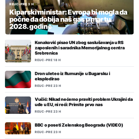
REUC
•
PRE 3 H
Kiparski ministar: Evropa bi mogla da
počne da dobija naš gas u martu
2028. godine
Konaković pisao UN zbog saslušavanja u RS
zaposlenih i saradnika Memorijalnog centra
Srebrenica
REUC
•
PRE 18 H
Dron uleteo iz Rumunije u Bugarsku i
eksplodirao
REUC
•
PRE 23 H
Vučić: Nikad nećemo praviti problem Ukrajini da
uđe u EU, ni reći: Primite prvo nas
REUC
•
PRE 23 H
BBC o poseti Zelenskog Beogradu (VIDEO)
REUC
•
PRE 23 H