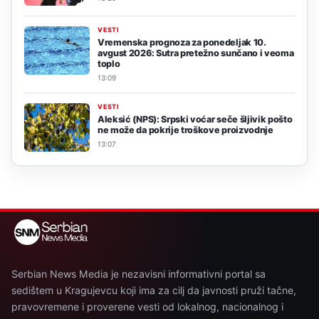
VESTI
Vremenska prognoza za ponedeljak 10.
avgust 2026: Sutra pretežno sunčano i veoma
toplo
13:09
VESTI
Aleksić (NPS): Srpski voćar seče šljivik pošto
ne može da pokrije troškove proizvodnje
13:07
Serbian News Media je nezavisni informativni portal sa
sedištem u Kragujevcu koji ima za cilj da javnosti pruži tačne,
pravovremene i proverene vesti od lokalnog, nacionalnog i