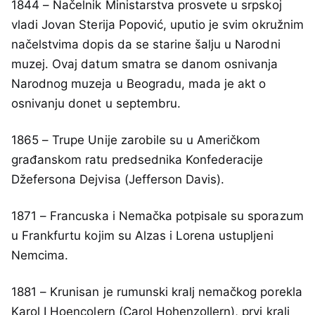
1844 – Načelnik Ministarstva prosvete u srpskoj
vladi Jovan Sterija Popović, uputio je svim okružnim
načelstvima dopis da se starine šalju u Narodni
muzej. Ovaj datum smatra se danom osnivanja
Narodnog muzeja u Beogradu, mada je akt o
osnivanju donet u septembru.
1865 – Trupe Unije zarobile su u Američkom
građanskom ratu predsednika Konfederacije
Džefersona Dejvisa (Jefferson Davis).
1871 – Francuska i Nemačka potpisale su sporazum
u Frankfurtu kojim su Alzas i Lorena ustupljeni
Nemcima.
1881 – Krunisan je rumunski kralj nemačkog porekla
Karol I Hoencolern (Carol Hohenzollern), prvi kralj