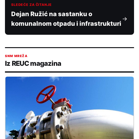
SLEDEĆE ZA ČITANJE
Dejan Ružić na sastanku o
komunalnom otpadu i infrastrukturi
SNM MREŽA
Iz REUC magazina