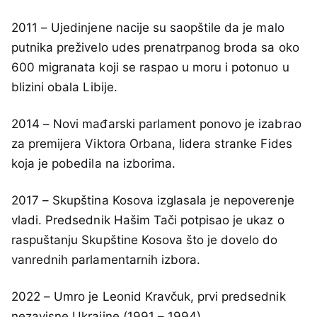
2011 – Ujedinjene nacije su saopštile da je malo
putnika preživelo udes prenatrpanog broda sa oko
600 migranata koji se raspao u moru i potonuo u
blizini obala Libije.
2014 – Novi mađarski parlament ponovo je izabrao
za premijera Viktora Orbana, lidera stranke Fides
koja je pobedila na izborima.
2017 – Skupština Kosova izglasala je nepoverenje
vladi. Predsednik Hašim Tači potpisao je ukaz o
raspuštanju Skupštine Kosova što je dovelo do
vanrednih parlamentarnih izbora.
2022 – Umro je Leonid Kravčuk, prvi predsednik
nezavisne Ukrajine (1991 – 1994).