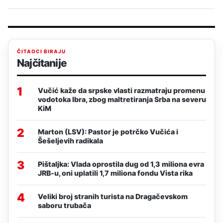
ČITAOCI BIRAJU
Najčitanije
1
Vučić kaže da srpske vlasti razmatraju promenu
vodotoka Ibra, zbog maltretiranja Srba na severu
KiM
2
Marton (LSV): Pastor je potrčko Vučića i
Šešeljevih radikala
3
Pištaljka: Vlada oprostila dug od 1,3 miliona evra
JRB-u, oni uplatili 1,7 miliona fondu Vista rika
4
Veliki broj stranih turista na Dragačevskom
saboru trubača