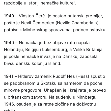
razdoblje u istoriji nemačke kulture“.
1940 – Vinston Čerčil je postao britanski premijer,
pošto je Nevil Čemberlen (Neville Chamberlain),
potpisnik Minhenskog sporazuma, podneo ostavku.
1940 – Nemačka je bez objave rata napala
Holandiju, Belgiju i Luksemburg, a Velika Britanija
je posle nemačke invazije na Dansku, zaposela
bivšu dansku koloniju Island.
1941 – Hitlerov zamenik Rudolf Hes (Hess) spustio
se padobranom u Škotsku sa namerom da počne
mirovne pregovore. Uhapšen je i kraj rata je proveo
u britanskom zatvoru. Na suđenju u Nirnbergu
1946. osuđen je za ratne zločine na doživotnu