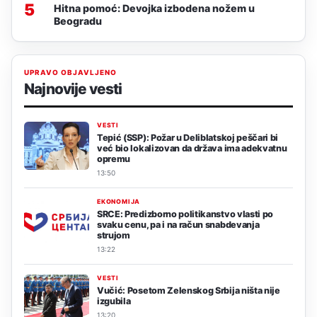
5
Hitna pomoć: Devojka izbodena nožem u
Beogradu
UPRAVO OBJAVLJENO
Najnovije vesti
VESTI
Tepić (SSP): Požar u Deliblatskoj peščari bi
već bio lokalizovan da država ima adekvatnu
opremu
13:50
EKONOMIJA
SRCE: Predizborno politikanstvo vlasti po
svaku cenu, pa i na račun snabdevanja
strujom
13:22
VESTI
Vučić: Posetom Zelenskog Srbija ništa nije
izgubila
13:20