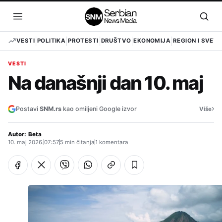
Pređi
na
Otvori
Otvo
sadržaj
meni
pret
VESTI
POLITIKA
PROTESTI
DRUŠTVO
EKONOMIJA
REGION I SVET
VESTI
Na današnji dan 10. maj
›
Postavi
SNM.rs
kao omiljeni Google izvor
Više
Autor:
Beta
10. maj 2026.
07:57
5 min čitanja
1 komentara