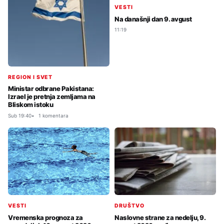
VESTI
Na današnji dan 9. avgust
11:19
REGION I SVET
Ministar odbrane Pakistana:
Izrael je pretnja zemljama na
Bliskom istoku
Sub 19:40
1 komentara
DRUŠTVO
VESTI
Naslovne strane za nedelju, 9.
Vremenska prognoza za