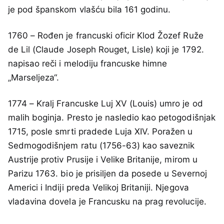
je pod španskom vlašću bila 161 godinu.
1760 – Rođen je francuski oficir Klod Žozef Ruže
de Lil (Claude Joseph Rouget, Lisle) koji je 1792.
napisao reči i melodiju francuske himne
„Marseljeza“.
1774 – Kralj Francuske Luj XV (Louis) umro je od
malih boginja. Presto je nasledio kao petogodišnjak
1715, posle smrti pradede Luja XIV. Poražen u
Sedmogodišnjem ratu (1756-63) kao saveznik
Austrije protiv Prusije i Velike Britanije, mirom u
Parizu 1763. bio je prisiljen da posede u Severnoj
Americi i Indiji preda Velikoj Britaniji. Njegova
vladavina dovela je Francusku na prag revolucije.