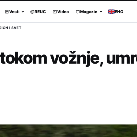
Vesti
REUC
Video
Magazin
ENG
GION I SVET
tokom vožnje, umr