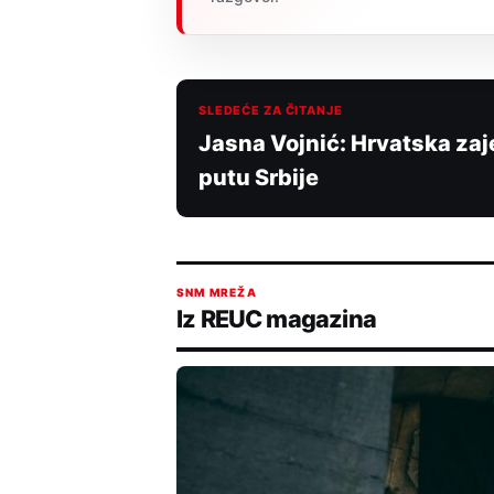
SLEDEĆE ZA ČITANJE
Jasna Vojnić: Hrvatska zaj
putu Srbije
SNM MREŽA
Iz REUC magazina