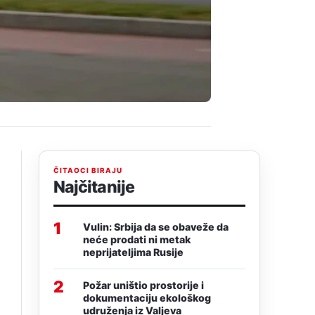
ČITAOCI BIRAJU
Najčitanije
1
Vulin: Srbija da se obaveže da
neće prodati ni metak
neprijateljima Rusije
2
Požar uništio prostorije i
dokumentaciju ekološkog
udruženja iz Valjeva