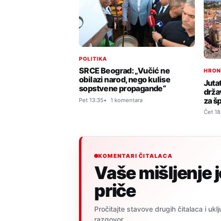
POLITIKA
SRCE Beograd: „Vučić ne
HRON
obilazi narod, nego kulise
Juta
sopstvene propagande“
drža
za š
Pet 13:35
1 komentara
Čet 18
KOMENTARI ČITALACA
Vaše mišljenje 
priče
Pročitajte stavove drugih čitalaca i uklj
razgovor.