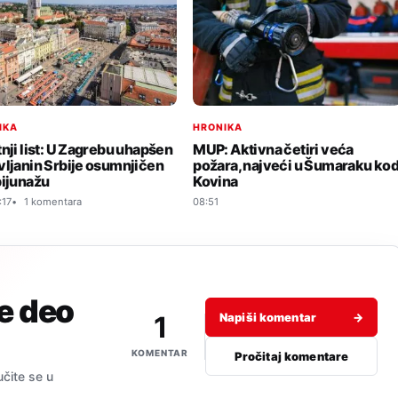
IKA
HRONIKA
tnji list: U Zagrebu uhapšen
MUP: Aktivna četiri veća
vljanin Srbije osumnjičen
požara, najveći u Šumaraku ko
pijunažu
Kovina
:17
1 komentara
08:51
je deo
1
Napiši komentar
→
KOMENTAR
Pročitaj komentare
učite se u