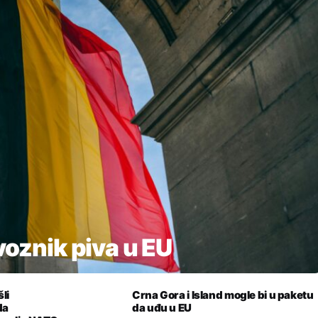
zvoznik piva u EU
li
Crna Gora i Island mogle bi u paketu
da
da uđu u EU