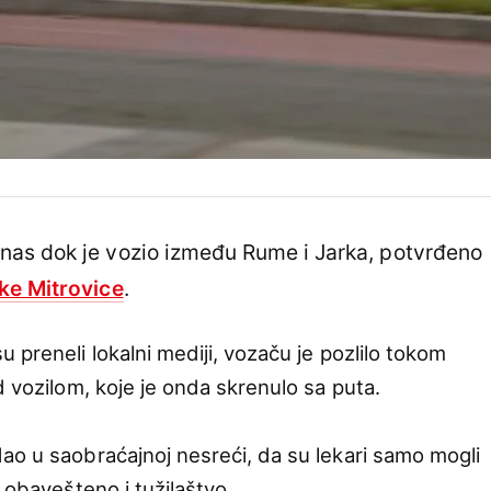
as dok je vozio između Rume i Jarka, potvrđeno
ke Mitrovice
.
 preneli lokalni mediji, vozaču je pozlilo tokom
d vozilom, koje je onda skrenulo sa puta.
ao u saobraćajnoj nesreći, da su lekari samo mogli
e obavešteno i tužilaštvo.