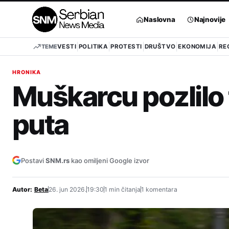
Pređi
na
Naslovna
Najnovije
sadržaj
TEME
VESTI
POLITIKA
PROTESTI
DRUŠTVO
EKONOMIJA
RE
HRONIKA
Muškarcu pozlilo 
puta
Postavi
SNM.rs
kao omiljeni Google izvor
Autor:
Beta
26. jun 2026.
19:30
1 min čitanja
1 komentara