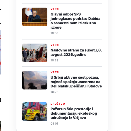
VESTI
Glavni odbor SPS
jednoglasno podržao Dačića
o samostalnom izlasku na
izbore
10:38
VESTI
Naslovne strane za subotu, 8.
avgust 2026. godine
10:28
VESTI
U Srbiji aktivno šest požara,
najveća pažnja usmerena na
Deliblatsku peščaru i Stolove
10:22
i
DRUŠTVO
Požar uništio prostorije i
dokumentaciju ekološkog
udruženja iz Valjeva
09:01