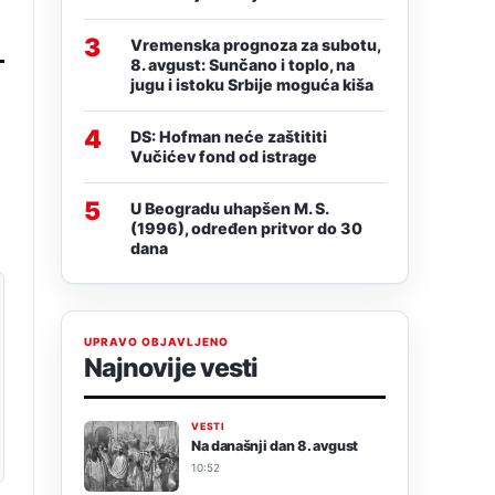
3
Vremenska prognoza za subotu,
8. avgust: Sunčano i toplo, na
jugu i istoku Srbije moguća kiša
4
DS: Hofman neće zaštititi
Vučićev fond od istrage
5
U Beogradu uhapšen M. S.
(1996), određen pritvor do 30
dana
UPRAVO OBJAVLJENO
Najnovije vesti
VESTI
Na današnji dan 8. avgust
10:52