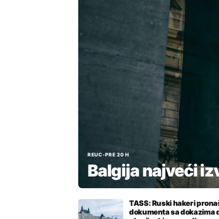
REUC
•
PRE 20 H
Balgija najveći i
TASS: Ruski hakeri pronaš
dokumenta sa dokazima 