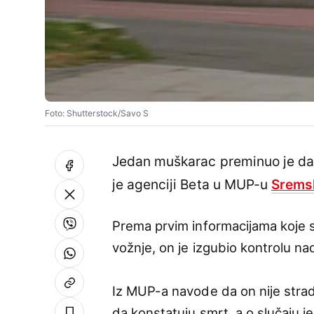
Foto: Shutterstock/Savo S
Jedan muškarac preminuo je dan
je agenciji Beta u MUP-u
Srems
Prema prvim informacijama koje su
vožnje, on je izgubio kontrolu na
Iz MUP-a navode da on nije strad
da konstatuju smrt, a o slučaju j