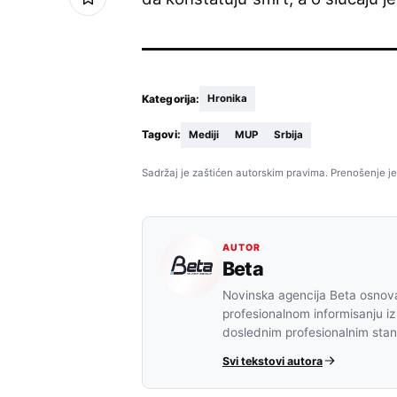
Kategorija:
Hronika
Tagovi:
Mediji
MUP
Srbija
Sadržaj je zaštićen autorskim pravima. Prenošenje je
AUTOR
Beta
Novinska agencija Beta osnova
profesionalnom informisanju iz
doslednim profesionalnim sta
Svi tekstovi autora