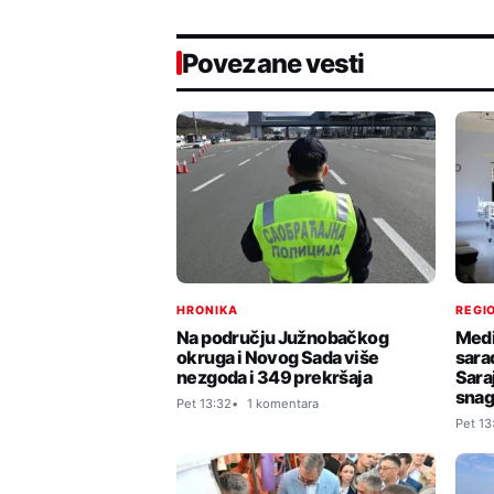
Povezane vesti
HRONIKA
REGIO
Na području Južnobačkog
Medi
okruga i Novog Sada više
sara
nezgoda i 349 prekršaja
Sara
sna
Pet 13:32
1 komentara
Pet 13