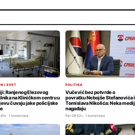
N I SVET
POLITIKA
ji: Ranjenog Elezovog
Vučević bez potvrde o
dnika na Kliničkom centru u
povratku Nebojše Stefanovića i
jevu čuvaju jake policijske
Tomislava Nikolića: Neka medij
ge
nagađaju
:40
1 komentara
Pet 09:52
1 komentara