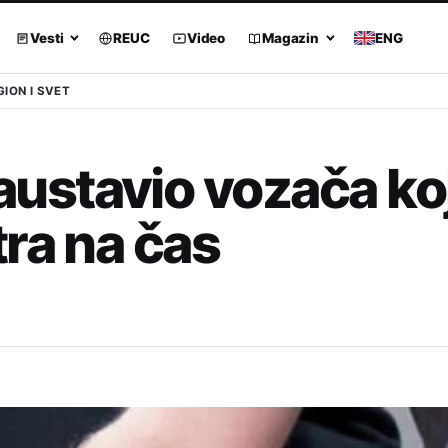
Vesti
REUC
Video
Magazin
ENG
GION I SVET
stavio vozača koji
ra na čas