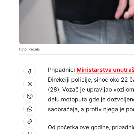
Foto: Pexels
Pripadnici
Ministarstva unutra
Direkciji policije, sinoć oko 22
(28). Vozač je upravljao vozilo
delu motoputa gde je dozvoljeno
saobraćaja, a protiv njega je po
Od početka ove godine, pripadnici