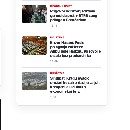
REGION I SVET
Prigovor udruženja žrtava
genocida protiv RTRS zbog
priloga o Potočarima
15:11
POLITIKA
Enver Hasani: Posle
polaganja zakletve
Aljbuljene Hadžiju, Kosovo je
ostalo bez predsednika
15:09
DRUŠTVO
Sindikat: Kragujevački
oružari bez akontacije za jul,
kompanija u dubokoj
ekonomskoj krizi
15:07