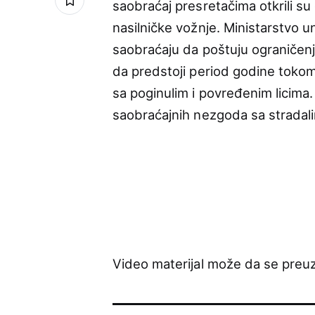
saobraćaj presretačima otkrili s
nasilničke vožnje. Ministarstvo u
saobraćaju da poštuju ograničenj
da predstoji period godine tokom
sa poginulim i povređenim licima. 
saobraćajnih nezgoda sa stradali
Video materijal može da se pre