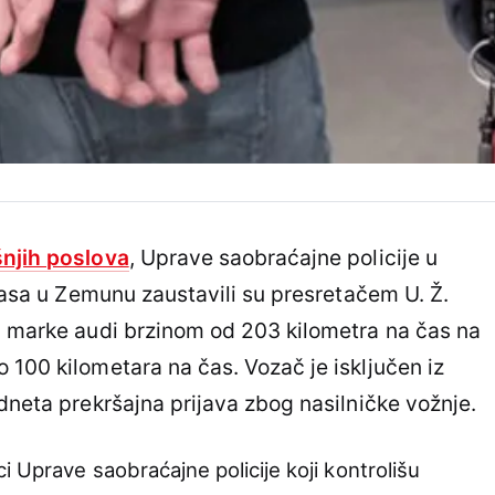
šnjih poslova
, Uprave saobraćajne policije u
 časa u Zemunu zaustavili su presretačem U. Ž.
m marke audi brzinom od 203 kilometra na čas na
 100 kilometara na čas. Vozač je isključen iz
dneta prekršajna prijava zbog nasilničke vožnje.
 Uprave saobraćajne policije koji kontrolišu