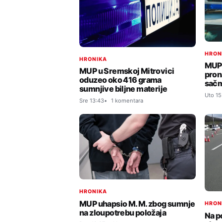
HRON
HRONIKA
MUP:
MUP u Sremskoj Mitrovici
pron
oduzeo oko 416 grama
sač
sumnjive biljne materije
Uto 15
Sre 13:43
1 komentara
HRONIKA
MUP uhapsio M. M. zbog sumnje
HRON
na zloupotrebu položaja
Na p