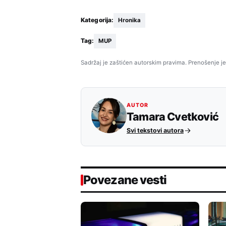
Kategorija:
Hronika
Tag:
MUP
Sadržaj je zaštićen autorskim pravima. Prenošenje je
AUTOR
Tamara Cvetković
Svi tekstovi autora
Povezane vesti