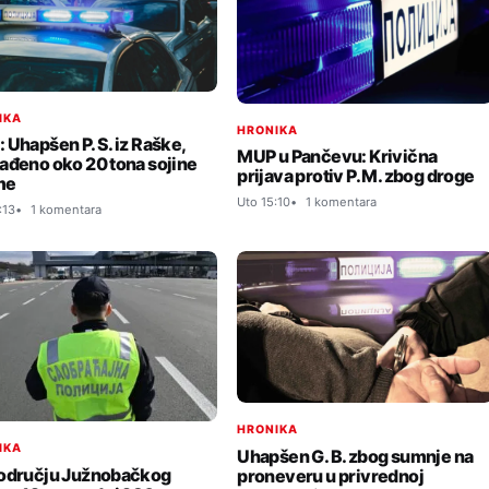
IKA
HRONIKA
 Uhapšen P. S. iz Raške,
MUP u Pančevu: Krivična
ađeno oko 20 tona sojine
prijava protiv P. M. zbog droge
me
Uto 15:10
1 komentara
:13
1 komentara
HRONIKA
IKA
Uhapšen G. B. zbog sumnje na
odručju Južnobačkog
proneveru u privrednoj