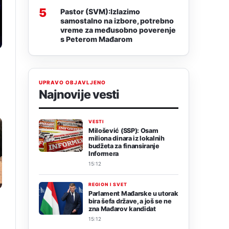
5
Pastor (SVM):Izlazimo
samostalno na izbore, potrebno
vreme za međusobno poverenje
s Peterom Mađarom
UPRAVO OBJAVLJENO
Najnovije vesti
VESTI
Milošević (SSP): Osam
miliona dinara iz lokalnih
budžeta za finansiranje
Informera
15:12
REGION I SVET
Parlament Mađarske u utorak
bira šefa države, a još se ne
zna Mađarov kandidat
15:12