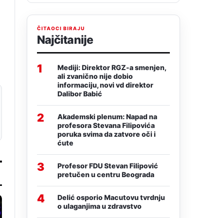
ČITAOCI BIRAJU
Najčitanije
1
Mediji: Direktor RGZ-a smenjen,
ali zvanično nije dobio
informaciju, novi vd direktor
Dalibor Babić
2
Akademski plenum: Napad na
profesora Stevana Filipovića
poruka svima da zatvore oči i
ćute
3
Profesor FDU Stevan Filipović
pretučen u centru Beograda
4
Delić osporio Macutovu tvrdnju
o ulaganjima u zdravstvo