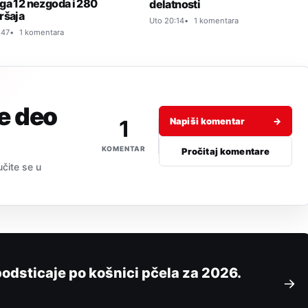
ga 12 nezgoda i 280
delatnosti
ršaja
Uto 20:14
1 komentara
:47
1 komentara
je deo
1
Napiši komentar
→
KOMENTAR
Pročitaj komentare
učite se u
odsticaje po košnici pčela za 2026.