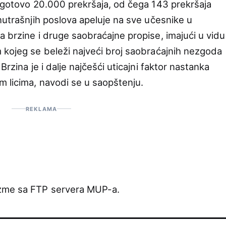
u gotovo 20.000 prekršaja, od čega 143 prekršaja
nutrašnjih poslova apeluje na sve učesnike u
a brzine i druge saobraćajne propise, imajući u vidu
 kojeg se beleži najveći broj saobraćajnih nezgoda
Brzina je i dalje najčešći uticajni faktor nastanka
m licima, navodi se u saopštenju.
REKLAMA
uzme sa FTP servera MUP-a.