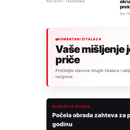
okru
Pon 12:27
1 komentara
prek
Sre 13
KOMENTARI ČITALACA
Vaše mišljenje 
priče
Pročitajte stavove drugih čitalaca i uklj
razgovor.
SLEDEĆE ZA ČITANJE
Počela obrada zahteva za p
godinu