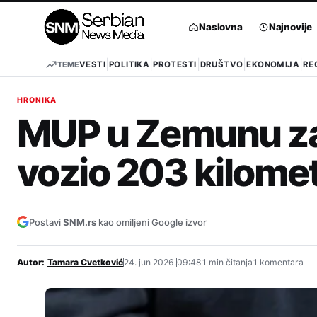
Pređi
na
Naslovna
Najnovije
sadržaj
TEME
VESTI
POLITIKA
PROTESTI
DRUŠTVO
EKONOMIJA
RE
HRONIKA
MUP u Zemunu zau
vozio 203 kilomet
Postavi
SNM.rs
kao omiljeni Google izvor
Autor:
Tamara Cvetković
24. jun 2026.
09:48
1 min čitanja
1 komentara