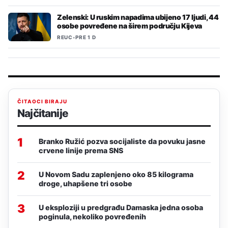
Zelenski: U ruskim napadima ubijeno 17 ljudi, 44
osobe povređene na širem području Kijeva
REUC
•
PRE 1 D
ČITAOCI BIRAJU
Najčitanije
1
Branko Ružić pozva socijaliste da povuku jasne
crvene linije prema SNS
2
U Novom Sadu zaplenjeno oko 85 kilograma
droge, uhapšene tri osobe
3
U eksploziji u predgrađu Damaska jedna osoba
poginula, nekoliko povređenih