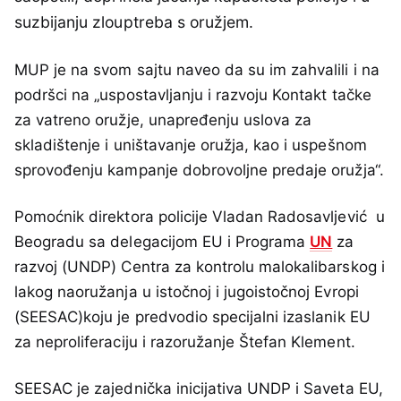
suzbijanju zlouptreba s oružjem.
MUP je na svom sajtu naveo da su im zahvalili i na
podršci na „uspostavljanju i razvoju Kontakt tačke
za vatreno oružje, unapređenju uslova za
skladištenje i uništavanje oružja, kao i uspešnom
sprovođenju kampanje dobrovoljne predaje oružja“.
Pomoćnik direktora policije Vladan Radosavljević u
Beogradu sa delegacijom EU i Programa
UN
za
razvoj (UNDP) Centra za kontrolu malokalibarskog i
lakog naoružanja u istočnoj i jugoistočnoj Evropi
(SEESAC)koju je predvodio specijalni izaslanik EU
za neproliferaciju i razoružanje Štefan Klement.
SEESAC je zajednička inicijativa UNDP i Saveta EU,