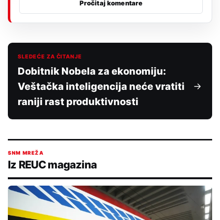
Pročitaj komentare
SLEDEĆE ZA ČITANJE
Dobitnik Nobela za ekonomiju:
Veštačka inteligencija neće vratiti
raniji rast produktivnosti
SNM MREŽA
Iz REUC magazina