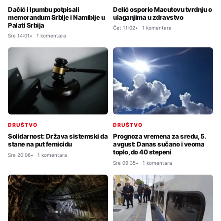
Dačić i Ipumbu potpisali
Delić osporio Macutovu tvrdnju o
memorandum Srbije i Namibije u
ulaganjima u zdravstvo
Palati Srbija
Čet 11:02
1 komentara
Sre 14:01
1 komentara
DRUŠTVO
DRUŠTVO
Solidarnost: Država sistemski da
Prognoza vremena za sredu, 5.
stane na put femicidu
avgust: Danas sučano i veoma
toplo, do 40 stepeni
Sre 20:06
1 komentara
Sre 09:35
1 komentara