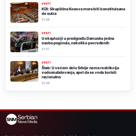
VESTI
KDI: Skupština Kosova mora biti konstituisana
do sutra
21:59
VESTI
U eksploziji u predgrađu Damaska jedna
osoba poginula, nekoliko povređenih
21:57
VESTI
Štab: U većem delu Srbije nema restrikcija
vodosnabdevanja, apel da se voda koristi
racionalno
21:34