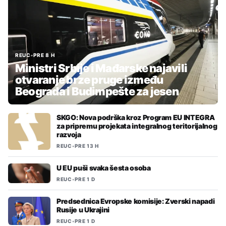
REUC
•
PRE 8 H
Ministri Srbije i Mađarske najavili
otvaranje brze pruge između
Beograda i Budimpešte za jesen
SKGO: Nova podrška kroz Program EU INTEGRA
za pripremu projekata integralnog teritorijalnog
razvoja
REUC
•
PRE 13 H
U EU puši svaka šesta osoba
REUC
•
PRE 1 D
Predsednica Evropske komisije: Zverski napadi
Rusije u Ukrajini
REUC
•
PRE 1 D