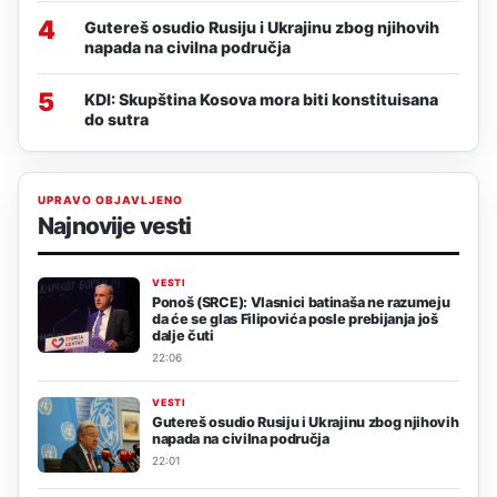
4
Gutereš osudio Rusiju i Ukrajinu zbog njihovih
napada na civilna područja
5
KDI: Skupština Kosova mora biti konstituisana
do sutra
UPRAVO OBJAVLJENO
Najnovije vesti
VESTI
Ponoš (SRCE): Vlasnici batinaša ne razumeju
da će se glas Filipovića posle prebijanja još
dalje čuti
22:06
VESTI
Gutereš osudio Rusiju i Ukrajinu zbog njihovih
napada na civilna područja
22:01