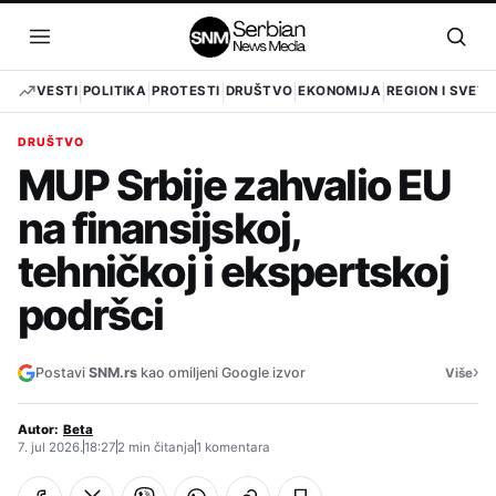
Pređi
na
Otvori
Otvo
sadržaj
meni
pret
VESTI
POLITIKA
PROTESTI
DRUŠTVO
EKONOMIJA
REGION I SVET
DRUŠTVO
MUP Srbije zahvalio EU
na finansijskoj,
tehničkoj i ekspertskoj
podršci
›
Postavi
SNM.rs
kao omiljeni Google izvor
Više
Autor:
Beta
7. jul 2026.
18:27
2 min čitanja
1 komentara