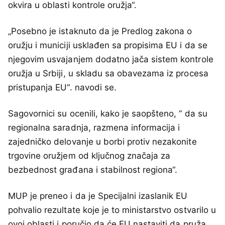
okvira u oblasti kontrole oružja“.
„Posebno je istaknuto da je Predlog zakona o
oružju i municiji usklađen sa propisima EU i da se
njegovim usvajanjem dodatno jača sistem kontrole
oružja u Srbiji, u skladu sa obavezama iz procesa
pristupanja EU“. navodi se.
Sagovornici su ocenili, kako je saopšteno, “ da su
regionalna saradnja, razmena informacija i
zajedničko delovanje u borbi protiv nezakonite
trgovine oružjem od ključnog značaja za
bezbednost građana i stabilnost regiona“.
MUP je preneo i da je Specijalni izaslanik EU
pohvalio rezultate koje je to ministarstvo ostvarilo u
ovoj oblasti i poručio da će EU nastaviti da pruža