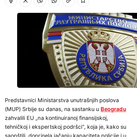
Predstavnici Ministarstva unutrašnjih poslova
(MUP) Srbije su danas, na sastanku u
Beogradu
zahvalili EU „na kontinuiranoj finansijskoj,
tehničkoj i ekspertskoj podršci“, koja je, kako su
saopštili, doprinela jačanju kapaciteta policije i u