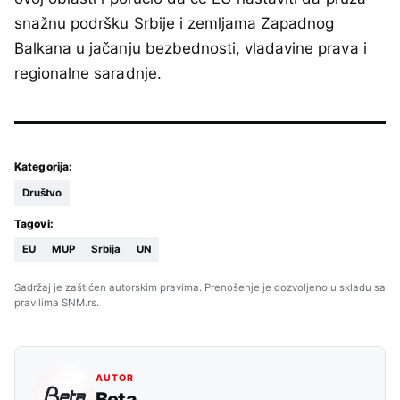
snažnu podršku Srbije i zemljama Zapadnog
Balkana u jačanju bezbednosti, vladavine prava i
regionalne saradnje.
Kategorija:
Društvo
Tagovi:
EU
MUP
Srbija
UN
Sadržaj je zaštićen autorskim pravima. Prenošenje je dozvoljeno u skladu sa
pravilima SNM.rs.
AUTOR
Beta