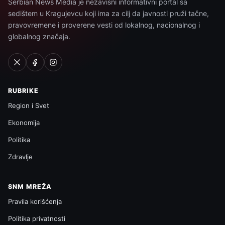
Serbian News Media je nezavisni informativni portal sa
sedištem u Kragujevcu koji ima za cilj da javnosti pruži tačne,
pravovremene i proverene vesti od lokalnog, nacionalnog i
globalnog značaja.
RUBRIKE
Region i Svet
Ekonomija
Politika
Zdravlje
SNM MREŽA
Pravila korišćenja
Politika privatnosti