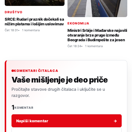
DRUŠTVO
SRCE: Rudari praznik dočekali sa
nižim platama i lošijim uslovimav
EKONOMIJA
Ministri Srbije i Mađarske najavili
Čet 18:31
1 komentara
otvaranje brze pruge između
Beograda i Budimpešte za jesen
Čet 18:24
1 komentara
KOMENTARI ČITALACA
Vaše mišljenje je deo priče
Pročitajte stavove drugih čitalaca i uključite se u
razgovor.
1
KOMENTAR
Napiši komentar
→