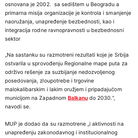
osnovana je 2002. sa sedištem u Beogradu a
primarna misija organizacije je kontrola i smanjenje
naoružanja, unapređenje bezbednosti, kao i
integracija rodne ravnopravnosti u bezbednosni
sektor
„Na sastanku su razmotreni rezultati koje je Srbija
ostvarila u sprovođenju Regionalne mape puta za
održivo rešenje za suzbijanje nedozvoljenog
posedovanja, zloupotrebe i trgovine
malokalibarskim i lakim oružjem i pripadajućom
municijom na Zapadnom
Balkanu
do 2030.“,
navodi se.
MUP je dodao da su razmotrene „i aktivnosti na
unapređenju zakonodavnog i institucionalnog