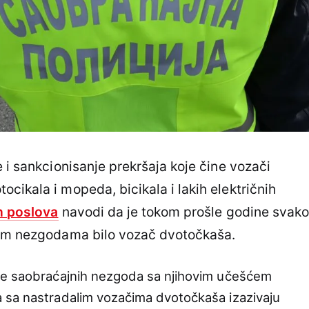
 i sankcionisanje prekršaja koje čine vozači
cikala i mopeda, bicikala i lakih električnih
h poslova
navodi da je tokom prošle godine svako
nim nezgodama bilo vozač dvotočkaša.
ze saobraćajnih nezgoda sa njihovim učešćem
 sa nastradalim vozačima dvotočkaša izazivaju