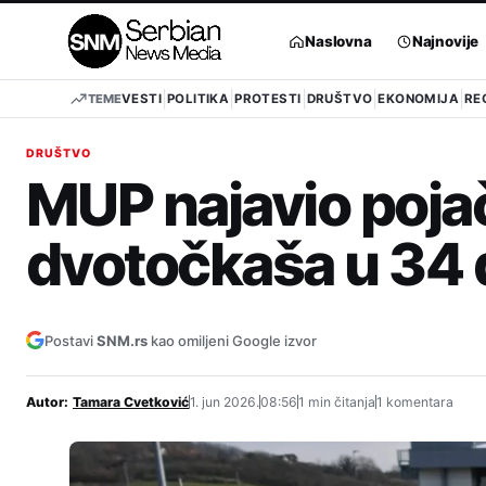
Pređi
na
Naslovna
Najnovije
sadržaj
TEME
VESTI
POLITIKA
PROTESTI
DRUŠTVO
EKONOMIJA
RE
DRUŠTVO
MUP najavio poja
dvotočkaša u 34 
Postavi
SNM.rs
kao omiljeni Google izvor
Autor:
Tamara Cvetković
1. jun 2026.
08:56
1 min čitanja
1 komentara