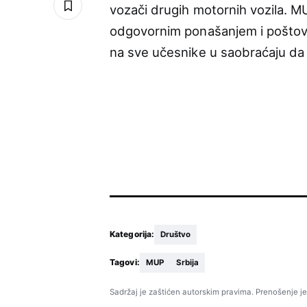
vozači drugih motornih vozila. 
odgovornim ponašanjem i poštova
na sve učesnike u saobraćaju da
Kategorija:
Društvo
Tagovi:
MUP
Srbija
Sadržaj je zaštićen autorskim pravima. Prenošenje je