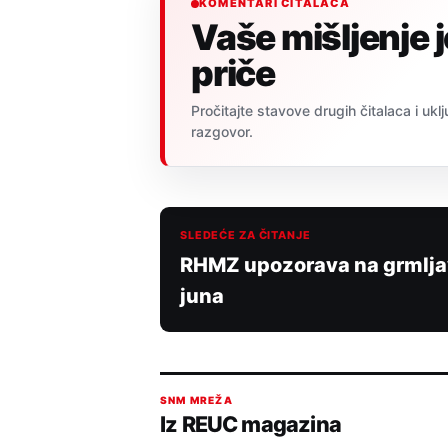
KOMENTARI ČITALACA
Vaše mišljenje 
priče
Pročitajte stavove drugih čitalaca i uklj
razgovor.
SLEDEĆE ZA ČITANJE
RHMZ upozorava na grmljavi
juna
SNM MREŽA
Iz REUC magazina