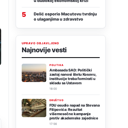
u dubokoj ekonomskoj krizi
5
Delić osporio Macutovu tvrdnju
o ulaganjima u zdravstvo
UPRAVO OBJAVLJENO
Najnovije vesti
POLITIKA
Ambasada SAD: Politički
zastoj nanosi štetu Kosovu,
institucije treba formirati u
skladu sa Ustavom
18:00
DRUŠTVO
FDU osudio napad na Stevana
Filipovića: Rezultat
višemesečne kampanje
protiv akademske zajednice
17:56