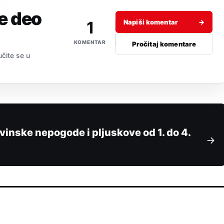
je deo
1
Napiši komentar
→
KOMENTAR
Pročitaj komentare
učite se u
nske nepogode i pljuskove od 1. do 4.