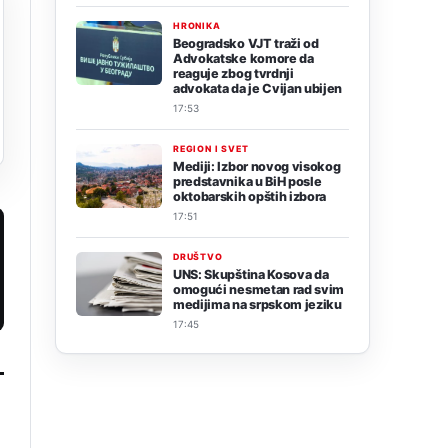
HRONIKA
Beogradsko VJT traži od
Advokatske komore da
reaguje zbog tvrdnji
advokata da je Cvijan ubijen
17:53
REGION I SVET
Mediji: Izbor novog visokog
predstavnika u BiH posle
oktobarskih opštih izbora
17:51
DRUŠTVO
UNS: Skupština Kosova da
omogući nesmetan rad svim
medijima na srpskom jeziku
17:45