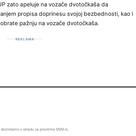
MUP zato apeluje na vozače dvotočkaša da
njem propisa doprinesu svojoj bezbednosti, kao i
 obrate pažnju na vozače dvotočkaša.
REKLAMA
 dozvoljeno u skladu sa pravilima SNM.rs.