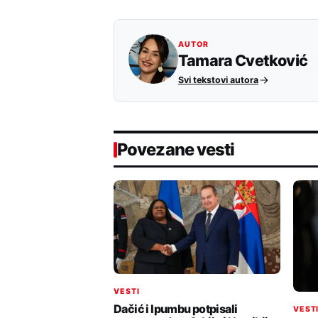
AUTOR
Tamara Cvetković
Svi tekstovi autora
Povezane vesti
VESTI
Dačić i Ipumbu potpisali
VEST