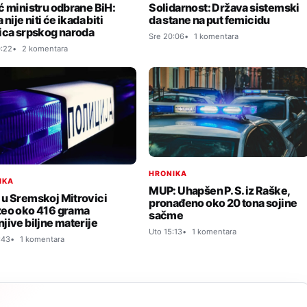
ć ministru odbrane BiH:
Solidarnost: Država sistemski
 nije niti će ikada biti
da stane na put femicidu
ica srpskog naroda
Sre 20:06
1 komentara
:22
2 komentara
HRONIKA
IKA
MUP: Uhapšen P. S. iz Raške,
u Sremskoj Mitrovici
pronađeno oko 20 tona sojine
eo oko 416 grama
sačme
jive biljne materije
Uto 15:13
1 komentara
:43
1 komentara