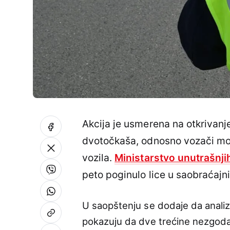
Akcija je usmerena na otkrivanje
dvotočkaša, odnosno vozači moto
vozila.
Ministarstvo unutrašnji
peto poginulo lice u saobraćaj
U saopštenju se dodaje da anali
pokazuju da dve trećine nezgoda