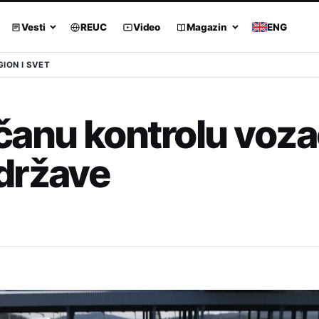
Vesti
REUC
Video
Magazin
ENG
GION I SVET
čanu kontrolu voz
države