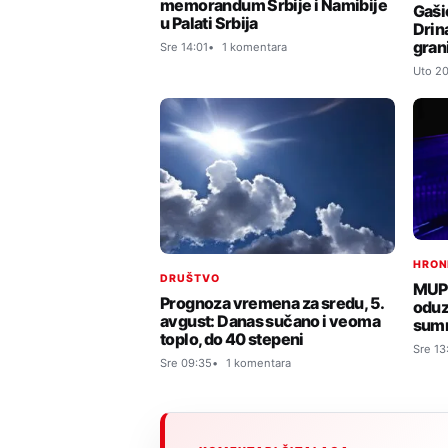
memorandum Srbije i Namibije
Gaši
u Palati Srbija
Drina
gran
Sre 14:01
1 komentara
Uto 20
HRON
DRUŠTVO
MUP 
Prognoza vremena za sredu, 5.
oduz
avgust: Danas sučano i veoma
sumn
toplo, do 40 stepeni
Sre 13
Sre 09:35
1 komentara