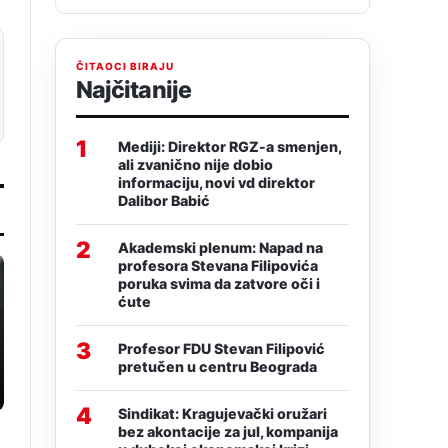
ČITAOCI BIRAJU
Najčitanije
1
Mediji: Direktor RGZ-a smenjen,
ali zvanično nije dobio
informaciju, novi vd direktor
Dalibor Babić
2
Akademski plenum: Napad na
profesora Stevana Filipovića
poruka svima da zatvore oči i
ćute
3
Profesor FDU Stevan Filipović
pretučen u centru Beograda
4
Sindikat: Kragujevački oružari
bez akontacije za jul, kompanija