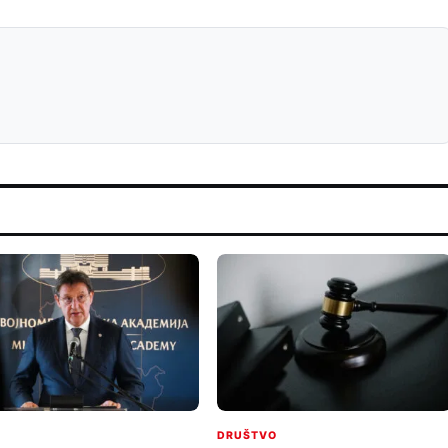
I
DRUŠTVO