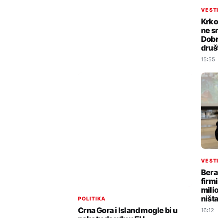
VEST
Krko
ne s
Dobr
druš
15:55
VEST
Bera
firm
milio
ništ
POLITIKA
Crna Gora i Island mogle bi u
16:12