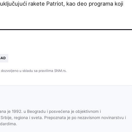
uključujući rakete Patriot, kao deo programa koji
SAD
 dozvoljeno u skladu sa pravilima SNM.rs.
na je 1992. u Beogradu i posvećena je objektivnom i
 Srbije, regiona i sveta. Prepoznata je po nezavisnom novinarstvu i
ndardima.