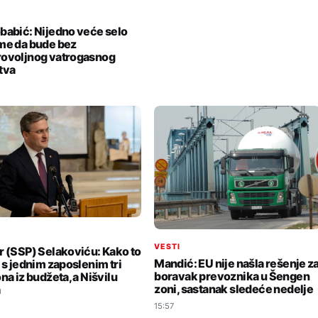
I
babić: Nijedno veće selo
me da bude bez
ovoljnog vatrogasnog
tva
I
VESTI
r (SSP) Selakoviću: Kako to
Mandić: EU nije našla rešenje z
i s jednim zaposlenim tri
boravak prevoznika u Šengen
na iz budžeta, a Nišvilu
zoni, sastanak sledeće nedelje
a
15:57