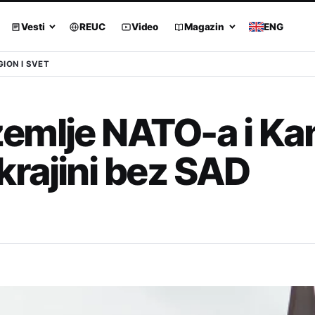
Vesti
REUC
Video
Magazin
ENG
GION I SVET
emlje NATO-a i Ka
rajini bez SAD