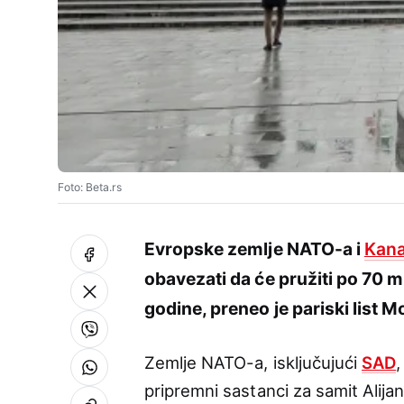
Foto: Beta.rs
Evropske zemlje NATO-a i
Kan
obavezati da će pružiti po 70 mi
godine, preneo je pariski list
Zemlje NATO-a, isključujući
SAD
,
pripremni sastanci za samit Alijan