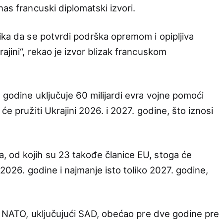
nas francuski diplomatski izvori.
lika da se potvrdi podrška opremom i opipljiva
ajini“, rekao je izvor blizak francuskom
 godine uključuje 60 milijardi evra vojne pomoći
će pružiti Ukrajini 2026. i 2027. godine, što iznosi
 od kojih su 23 takođe članice EU, stoga će
 2026. godine i najmanje isto toliko 2027. godine,
je NATO, uključujući SAD, obećao pre dve godine pre