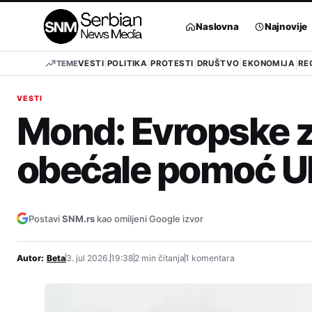
Pređi
na
Naslovna
Najnovije
sadržaj
TEME
VESTI
POLITIKA
PROTESTI
DRUŠTVO
EKONOMIJA
RE
VESTI
Mond: Evropske z
obećale pomoć Uk
Postavi
SNM.rs
kao omiljeni Google izvor
Autor:
Beta
3. jul 2026.
19:38
2 min čitanja
1 komentara