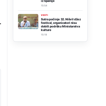
iz Španije
15:54
VESTI
Sutra počinje 32. Nišvil džez
festival, organizatori nisu
dobili podršku Ministarstva
kulture
15:19