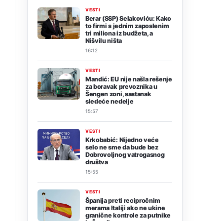
VESTI
Berar (SSP) Selakoviću: Kako
to firmi s jednim zaposlenim
tri miliona iz budžeta, a
Nišvilu ništa
16:12
VESTI
Mandić: EU nije našla rešenje
za boravak prevoznika u
Šengen zoni, sastanak
sledeće nedelje
15:57
VESTI
Krkobabić: Nijedno veće
selo ne sme da bude bez
Dobrovoljnog vatrogasnog
društva
15:55
VESTI
Španija preti recipročnim
merama Italiji ako ne ukine
granične kontrole za putnike