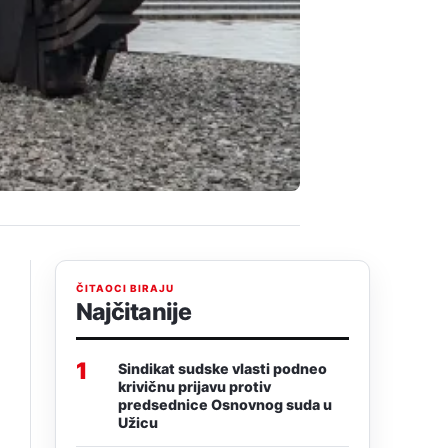
ČITAOCI BIRAJU
Najčitanije
1
Sindikat sudske vlasti podneo
krivičnu prijavu protiv
predsednice Osnovnog suda u
Užicu