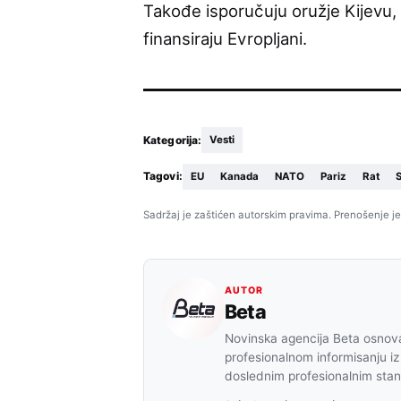
Takođe isporučuju oružje Kijevu, 
finansiraju Evropljani.
Kategorija:
Vesti
Tagovi:
EU
Kanada
NATO
Pariz
Rat
Sadržaj je zaštićen autorskim pravima. Prenošenje je
AUTOR
Beta
Novinska agencija Beta osnova
profesionalnom informisanju iz
doslednim profesionalnim sta