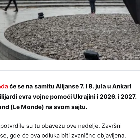
ada
će se na samitu Alijanse 7. i 8. jula u Ankari
lijardi evra vojne pomoći Ukrajini i 2026. i 2027.
 Mond (Le Monde) na svom sajtu.
 potvrdile su tu obavezu ove nedelje. Završni
se, gde će ova odluka biti zvanično objavljena,