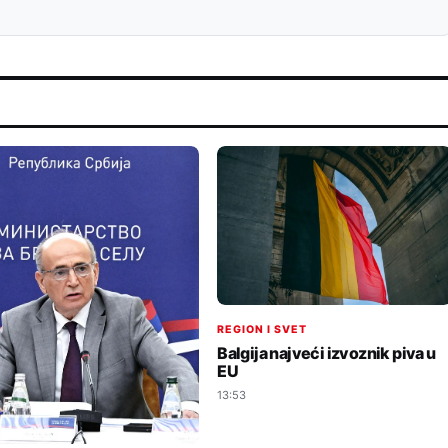
REGION I SVET
Balgija najveći izvoznik piva u
EU
13:53