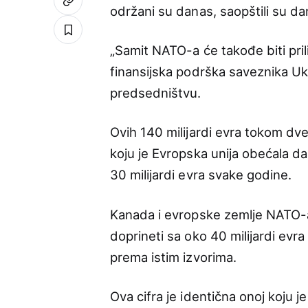
održani su danas, saopštili su da
„Samit NATO-a će takođe biti pri
finansijska podrška saveznika Ukr
predsedništvu.
Ovih 140 milijardi evra tokom dve
koju je Evropska unija obećala da 
30 milijardi evra svake godine.
Kanada i evropske zemlje NATO-a,
doprineti sa oko 40 milijardi evra
prema istim izvorima.
Ova cifra je identična onoj koju 