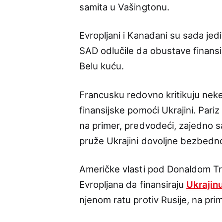
samita u Vašingtonu.
Evropljani i Kanađani su sada jedi
SAD odlučile da obustave finans
Belu kuću.
Francusku redovno kritikuju nek
finansijske pomoći Ukrajini. Pari
na primer, predvodeći, zajedno s
pruže Ukrajini dovoljne bezbedno
Američke vlasti pod Donaldom Tr
Evropljana da finansiraju
Ukrajin
njenom ratu protiv Rusije, na pr