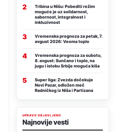
2
Tribina u Nišu: Pobediti režim
moguće je uz solidarnost,
sabornost, integralnost i
inkluzivnost
3
Vremenska prognoza za petak, 7.
avgust 2026: Veoma toplo
4
Vremenska prognoza za subotu,
8. avgust: Sunčano i toplo, na
jugu i istoku Srbije moguća kiša
5
Super liga: Zvezda dočekuje
Novi Pazar, odložen meč
Radničkog iz Niša i Partizana
UPRAVO OBJAVLJENO
Najnovije vesti