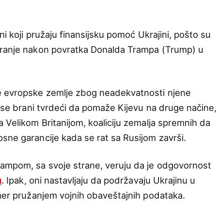
ni koji pružaju finansijsku pomoć Ukrajini, pošto su
iranje nakon povratka Donalda Trampa (Trump) u
e evropske zemlje zbog neadekvatnosti njene
z se brani tvrdeći da pomaže Kijevu na druge načine,
a Velikom Britanijom, koaliciju zemalja spremnih da
sne garancije kada se rat sa Rusijom završi.
ampom, sa svoje strane, veruju da je odgovornost
u
. Ipak, oni nastavljaju da podržavaju Ukrajinu u
imer pružanjem vojnih obaveštajnih podataka.