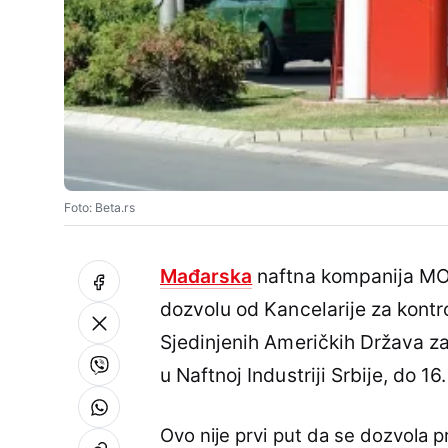
Foto: Beta.rs
Mađarska
naftna kompanija MOL
dozvolu od Kancelarije za kontr
Sjedinjenih Američkih Država z
u Naftnoj Industriji Srbije, do 16.
Ovo nije prvi put da se dozvola 