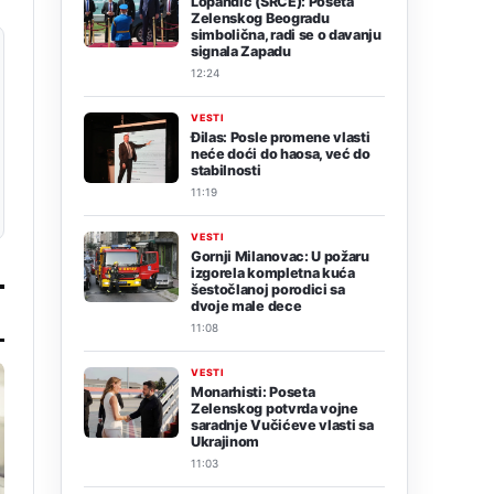
Lopandić (SRCE): Poseta
Zelenskog Beogradu
simbolična, radi se o davanju
signala Zapadu
12:24
VESTI
Đilas: Posle promene vlasti
neće doći do haosa, već do
stabilnosti
11:19
VESTI
Gornji Milanovac: U požaru
izgorela kompletna kuća
šestočlanoj porodici sa
dvoje male dece
11:08
VESTI
Monarhisti: Poseta
Zelenskog potvrda vojne
saradnje Vučićeve vlasti sa
Ukrajinom
11:03