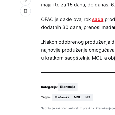
maja i to za 15 dana, do danas, 6.
OFAC je dakle ovaj rok
sada
produ
dodatnih 30 dana, prenosi mađar
„Nakon odobrenog produženja doz
najnovije produženje omogućava f
u kratkom saopštelnju MOL-a obj
Kategorija:
Ekonomija
Tagovi:
Mađarska
MOL
NIS
Sadržaj je zaštićen autorskim pravima. Prenošenje je