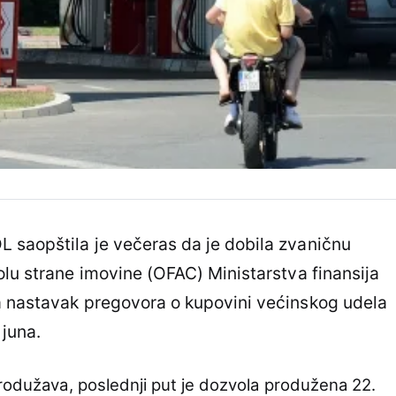
 saopštila je večeras da je dobila zvaničnu
olu strane imovine (OFAC) Ministarstva finansija
a nastavak pregovora o kupovini većinskog udela
 juna.
produžava, poslednji put je dozvola produžena 22.