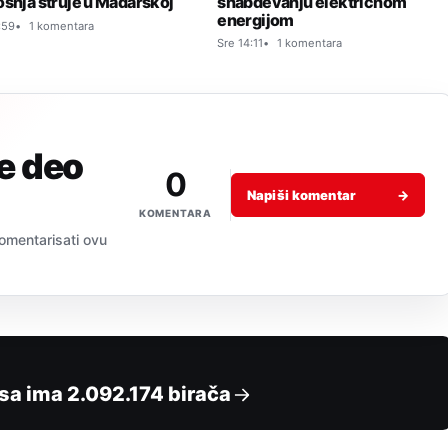
snabdevanju električnom
ošnja struje u Mađarskoj
energijom
:59
1 komentara
Sre 14:11
1 komentara
je deo
0
Napiši komentar
→
KOMENTARA
 komentarisati ovu
asa ima 2.092.174 birača