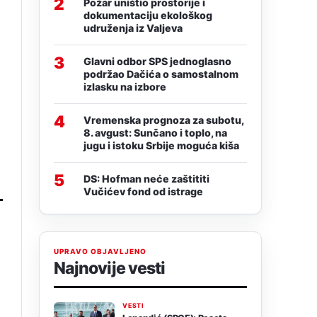
2
Požar uništio prostorije i
dokumentaciju ekološkog
udruženja iz Valjeva
3
Glavni odbor SPS jednoglasno
podržao Dačića o samostalnom
izlasku na izbore
4
Vremenska prognoza za subotu,
8. avgust: Sunčano i toplo, na
jugu i istoku Srbije moguća kiša
5
DS: Hofman neće zaštititi
Vučićev fond od istrage
UPRAVO OBJAVLJENO
Najnovije vesti
VESTI