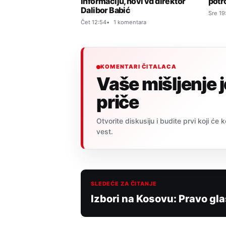
potr
informaciju, novi vd direktor
Dalibor Babić
Sre 19
Čet 12:54
1 komentara
KOMENTARI ČITALACA
Vaše mišljenje 
priče
Otvorite diskusiju i budite prvi koji će
vest.
SLEDEĆE ZA ČITANJE
Izbori na Kosovu: Pravo gl