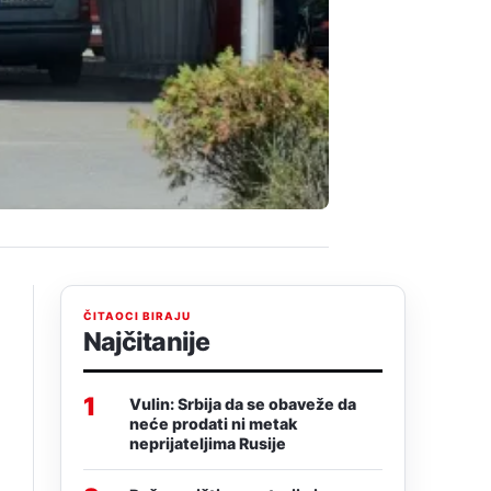
ČITAOCI BIRAJU
Najčitanije
1
Vulin: Srbija da se obaveže da
neće prodati ni metak
neprijateljima Rusije