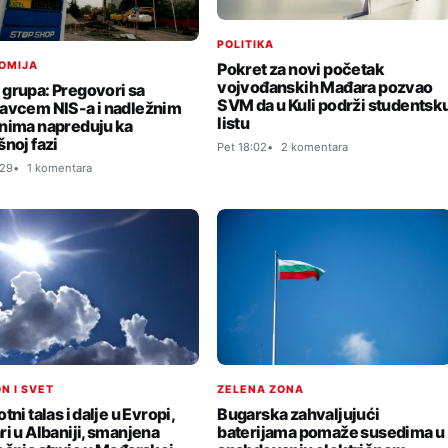
POLITIKA
Pokret za novi početak
OMIJA
vojvođanskih Mađara pozvao
grupa: Pregovori sa
SVM da u Kuli podrži studentsk
avcem NIS-a i nadležnim
listu
nima napreduju ka
šnoj fazi
Pet 18:02
2 komentara
:29
1 komentara
ZELENA ZONA
N I SVET
Bugarska zahvaljujući
tni talas i dalje u Evropi,
baterijama pomaže susedima u
ri u Albaniji, smanjena