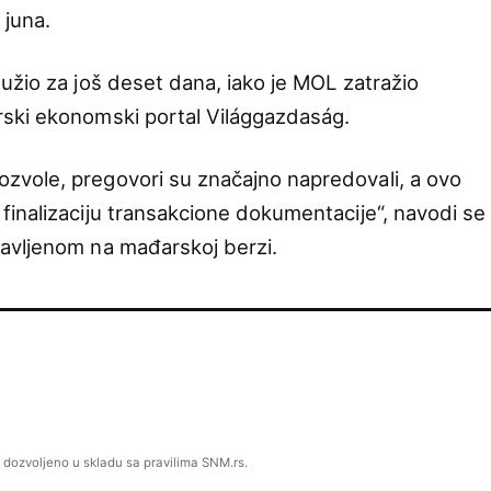
 juna.
žio za još deset dana, iako je MOL zatražio
ski ekonomski portal Világgazdaság.
vole, pregovori su značajno napredovali, a ovo
inalizaciju transakcione dokumentacije“, navodi se
avljenom na mađarskoj berzi.
 dozvoljeno u skladu sa pravilima SNM.rs.