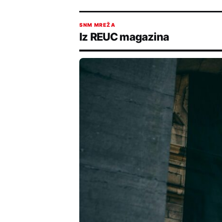
SNM MREŽA
Iz REUC magazina