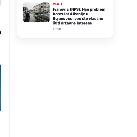
VESTI
Ivanović (NPS): Nije problem
konzulat Albanije u
Bujanovcu, već što vlast ne
štiti državne interese
10:58
u