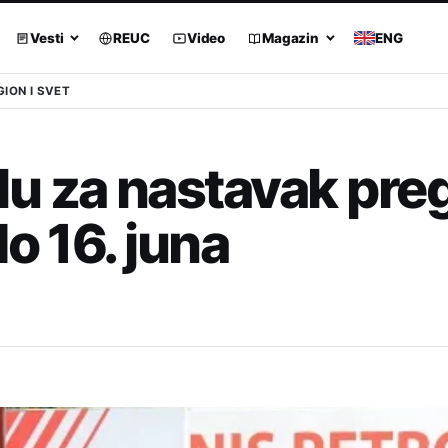
Vesti
REUC
Video
Magazin
ENG
GION I SVET
u za nastavak pre
o 16. juna