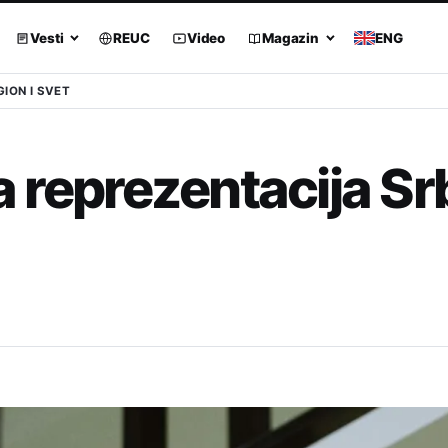
Vesti
REUC
Video
Magazin
ENG
GION I SVET
reprezentacija Srb