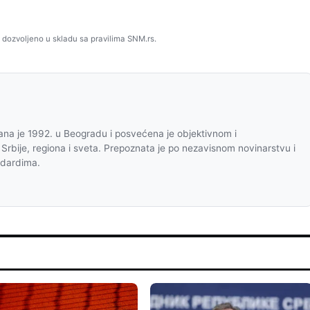
 dozvoljeno u skladu sa pravilima SNM.rs.
na je 1992. u Beogradu i posvećena je objektivnom i
 Srbije, regiona i sveta. Prepoznata je po nezavisnom novinarstvu i
ndardima.