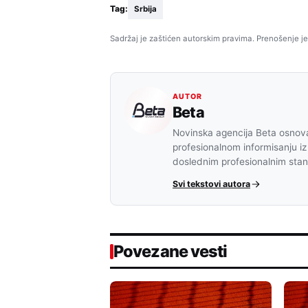
Tag:
Srbija
Sadržaj je zaštićen autorskim pravima. Prenošenje je
AUTOR
Beta
Novinska agencija Beta osnova
profesionalnom informisanju iz
doslednim profesionalnim sta
Svi tekstovi autora
Povezane vesti