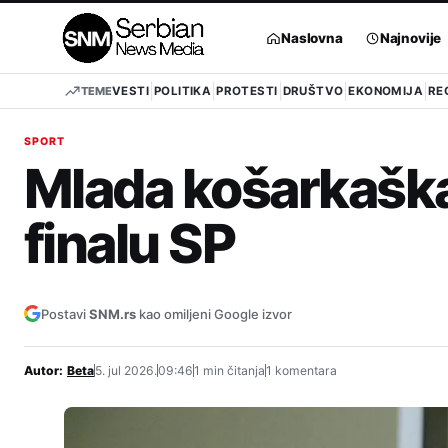
Pređi
na
Naslovna
Najnovije
sadržaj
TEME
VESTI
POLITIKA
PROTESTI
DRUŠTVO
EKONOMIJA
RE
SPORT
Mlada košarkaška 
finalu SP
Postavi
SNM.rs
kao omiljeni Google izvor
Autor:
Beta
5. jul 2026.
09:46
1 min čitanja
1 komentara