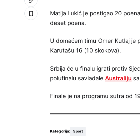
Matija Lukić je postigao 20 poen
deset poena.
U domaćem timu Omer Кutlaj je po
Кarutašu 16 (10 skokova).
Srbija će u finalu igrati protiv S
polufinalu savladale
Australiju
sa
Finale je na programu sutra od 19
Kategorija:
Sport