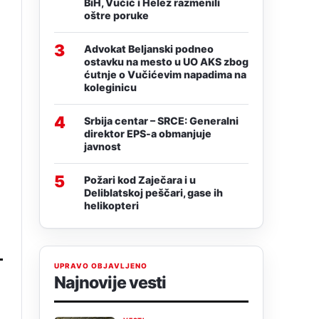
BiH, Vučić i Helez razmenili
oštre poruke
3
Advokat Beljanski podneo
ostavku na mesto u UO AKS zbog
ćutnje o Vučićevim napadima na
koleginicu
4
Srbija centar – SRCE: Generalni
direktor EPS-a obmanjuje
javnost
5
Požari kod Zaječara i u
Deliblatskoj peščari, gase ih
helikopteri
UPRAVO OBJAVLJENO
Najnovije vesti