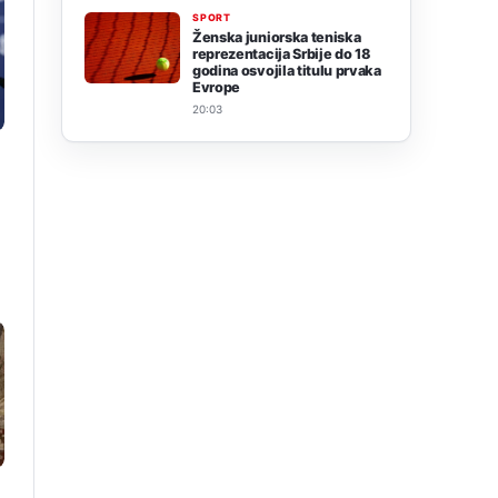
SPORT
Ženska juniorska teniska
reprezentacija Srbije do 18
godina osvojila titulu prvaka
Evrope
20:03