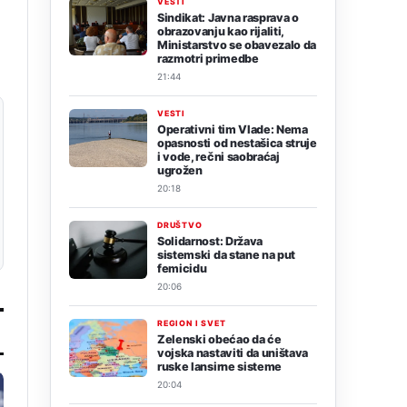
VESTI
Sindikat: Javna rasprava o
obrazovanju kao rijaliti,
Ministarstvo se obavezalo da
razmotri primedbe
21:44
VESTI
Operativni tim Vlade: Nema
opasnosti od nestašica struje
i vode, rečni saobraćaj
ugrožen
20:18
DRUŠTVO
Solidarnost: Država
sistemski da stane na put
femicidu
20:06
REGION I SVET
Zelenski obećao da će
vojska nastaviti da uništava
ruske lansirne sisteme
20:04