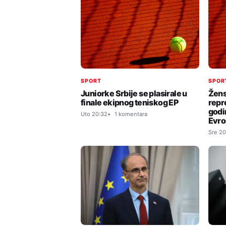
SPORT
SPOR
Juniorke Srbije se plasirale u
Žens
finale ekipnog teniskog EP
repr
godi
Uto 20:32
1 komentara
Evr
Sre 20