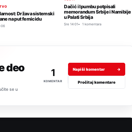
Dačić i Ipumbu potpisali
TVO
memorandum Srbije i Namibije
darnost: Država sistemski
u Palati Srbija
tane na put femicidu
Sre 14:01
1 komentara
:06
je deo
1
Napiši komentar
→
KOMENTAR
Pročitaj komentare
učite se u