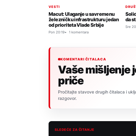
VESTI
DRUŠ
Macut: Ulaganje u savremenu
Soli
železničku infrastrukturu jedan
da s
od prioriteta Vlade Srbije
Sre 20
Pon 20:19
1 komentara
KOMENTARI ČITALACA
Vaše mišljenje 
priče
Pročitajte stavove drugih čitalaca i uklj
razgovor.
SLEDEĆE ZA ČITANJE