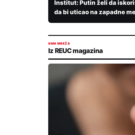
Institut: Putin želi da isk
da bi uticao na zapadne me
SNM MREŽA
Iz REUC magazina