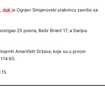
a,
dok
je Ognjen Simjanovski utakmicu završio sa
stigao 25 poena, Bešir Briant 17, a Darijus
jedinjenih Američkih Država, koje su u prvom
 114:65.
.15.