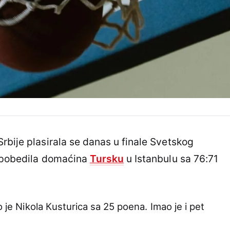
rbije plasirala se danas u finale Svetskog
u pobedila domaćina
Tursku
u Istanbulu sa 76:71
o je Nikola Кusturica sa 25 poena. Imao je i pet