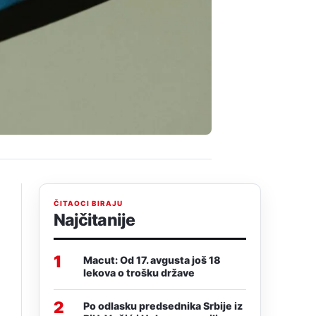
ČITAOCI BIRAJU
Najčitanije
1
Macut: Od 17. avgusta još 18
lekova o trošku države
2
Po odlasku predsednika Srbije iz