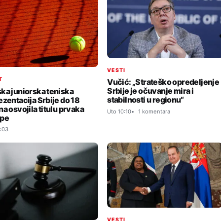
VESTI
T
Vučić: „Strateško opredeljenje
Srbije je očuvanje mira i
ka juniorska teniska
stabilnosti u regionu“
ezentacija Srbije do 18
na osvojila titulu prvaka
Uto 10:10
1 komentara
ope
:03
VESTI