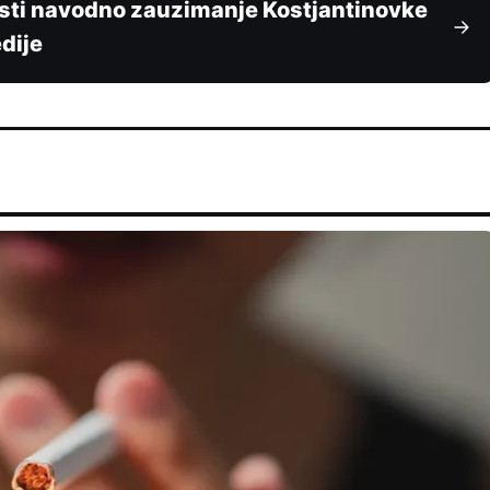
oristi navodno zauzimanje Kostjantinovke
dije