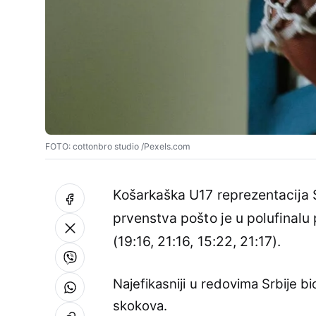
FOTO: cottonbro studio /Pexels.com
Košarkaška U17 reprezentacija S
prvenstva pošto je u polufinal
(19:16, 21:16, 15:22, 21:17).
Najefikasniji u redovima Srbije bi
skokova.