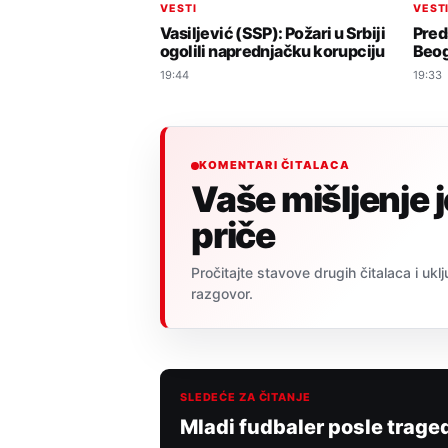
VESTI
VEST
Vasiljević (SSP): Požari u Srbiji
Pred
ogolili naprednjačku korupciju
Beo
19:44
19:33
KOMENTARI ČITALACA
Vaše mišljenje 
priče
Pročitajte stavove drugih čitalaca i uklj
razgovor.
SLEDEĆE ZA ČITANJE
Mladi fudbaler posle trage