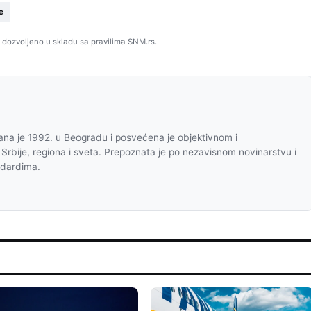
e
 dozvoljeno u skladu sa pravilima SNM.rs.
na je 1992. u Beogradu i posvećena je objektivnom i
 Srbije, regiona i sveta. Prepoznata je po nezavisnom novinarstvu i
ndardima.