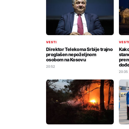
VESTI
VEST
Direktor Telekoma Srbije trajno
Kako 
proglašen nepoželjnom
stan
osobom na Kosovu
prem
dođ
20:52
20:35