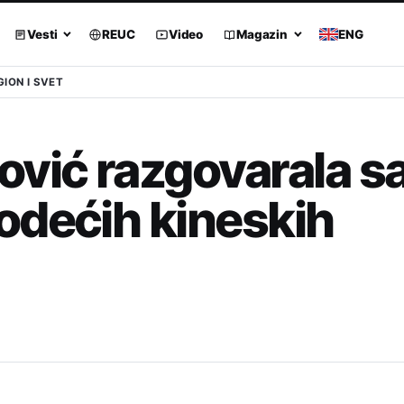
Vesti
REUC
Video
Magazin
ENG
GION I SVET
ović razgovarala s
odećih kineskih