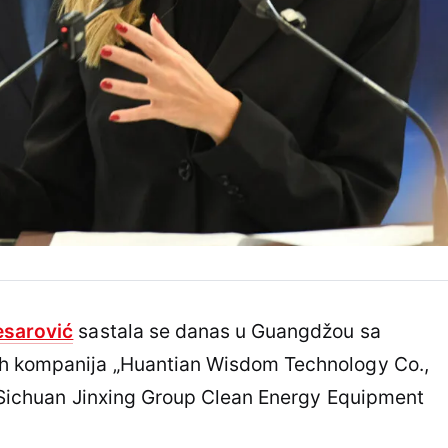
esarović
sastala se danas u Guangdžou sa
ih kompanija „Huantian Wisdom Technology Co.,
i „Sichuan Jinxing Group Clean Energy Equipment