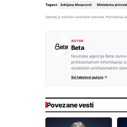
Tagovi:
Adrijana Mesarović
Ministarka privred
Sadržaj je zaštićen autorskim pravima. Prenošenje je
AUTOR
Beta
Novinska agencija Beta osnova
profesionalnom informisanju iz
doslednim profesionalnim sta
Svi tekstovi autora
Povezane vesti