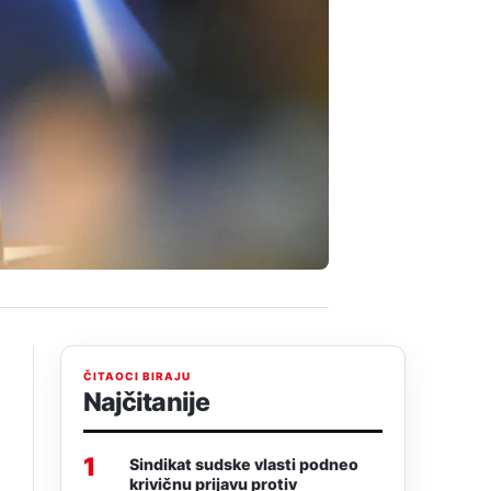
ČITAOCI BIRAJU
Najčitanije
1
Sindikat sudske vlasti podneo
krivičnu prijavu protiv