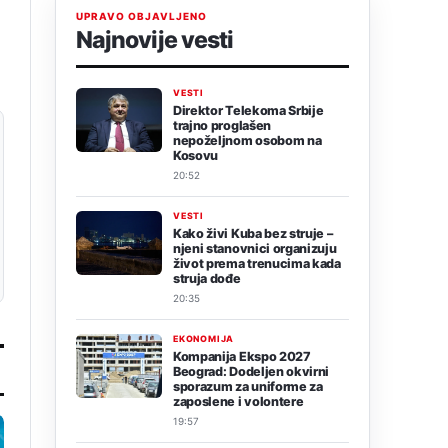
UPRAVO OBJAVLJENO
Najnovije vesti
VESTI
Direktor Telekoma Srbije
trajno proglašen
nepoželjnom osobom na
Kosovu
20:52
VESTI
Kako živi Kuba bez struje –
njeni stanovnici organizuju
život prema trenucima kada
struja dođe
20:35
EKONOMIJA
Kompanija Ekspo 2027
Beograd: Dodeljen okvirni
sporazum za uniforme za
zaposlene i volontere
19:57