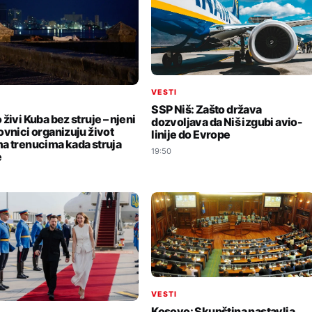
VESTI
I
SSP Niš: Zašto država
živi Kuba bez struje – njeni
dozvoljava da Niš izgubi avio-
ovnici organizuju život
linije do Evrope
a trenucima kada struja
19:50
e
VESTI
Kosovo: Skupština nastavlja