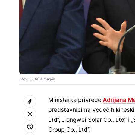
Foto: L.L./ATAImages
Ministarka privrede
Adrijana M
predstavnicima vodećih kinesk
Ltd”, „Tongwei Solar Co., Ltd” 
Group Co., Ltd”.