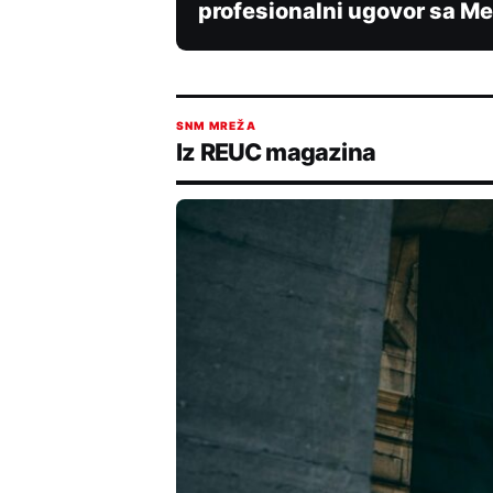
profesionalni ugovor sa 
SNM MREŽA
Iz REUC magazina