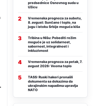
predsednice Osnovnog suda u
Užicu
a
2
Vremenska prognoza za subotu,
8. avgust: Sunčano i toplo, na
jugu i istoku Srbije moguća kiša
3
Tribina u Nišu: Pobediti režim
moguće je uz solidarnost,
sabornost, integralnost i
inkluzivnost
4
Vremenska prognoza za petak, 7.
i
avgust 2026: Veoma toplo
5
TASS: Ruski hakeri pronašli
dokumenta sa dokazima da
ukrajinskim napadima upravlja
NATO