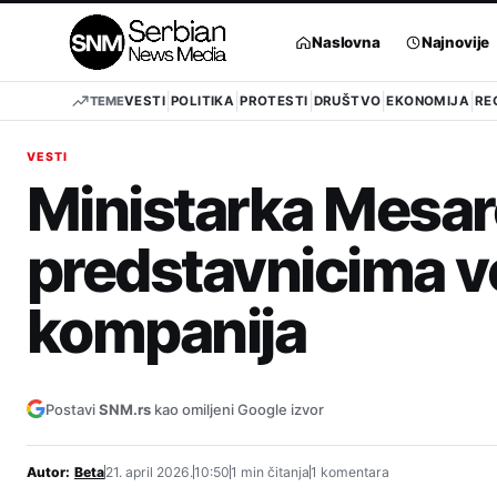
Pređi
na
Naslovna
Najnovije
sadržaj
TEME
VESTI
POLITIKA
PROTESTI
DRUŠTVO
EKONOMIJA
RE
VESTI
Ministarka Mesar
predstavnicima v
kompanija
Postavi
SNM.rs
kao omiljeni Google izvor
Autor:
Beta
21. april 2026.
10:50
1 min čitanja
1 komentara