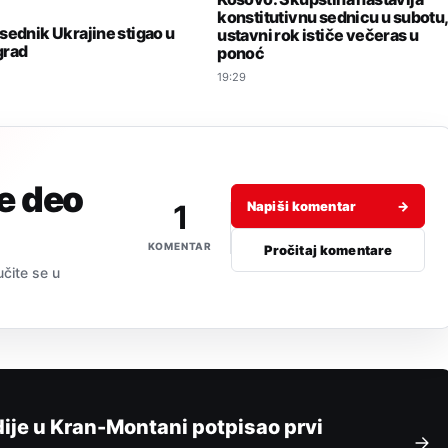
I
konstitutivnu sednicu u subotu
sednik Ukrajine stigao u
ustavni rok ističe večeras u
grad
ponoć
19:29
je deo
1
Napiši komentar
→
KOMENTAR
Pročitaj komentare
učite se u
dije u Kran-Montani potpisao prvi