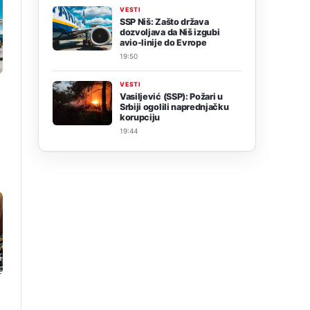
VESTI
SSP Niš: Zašto država
dozvoljava da Niš izgubi
avio-linije do Evrope
19:50
VESTI
Vasiljević (SSP): Požari u
Srbiji ogolili naprednjačku
korupciju
19:44