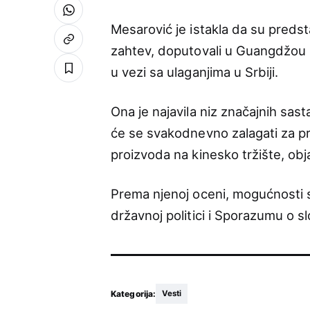
Mesarović je istakla da su predsta
zahtev, doputovali u Guangdžou k
u vezi sa ulaganjima u Srbiji.
Ona je najavila niz značajnih sa
će se svakodnevno zalagati za pri
proizvoda na kinesko tržište, obj
Prema njenoj oceni, mogućnosti 
državnoj politici i Sporazumu o s
Kategorija:
Vesti