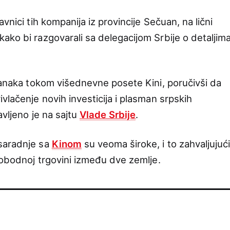
vnici tih kompanija iz provincije Sečuan, na lični
ako bi razgovarali sa delegacijom Srbije o detaljim
stanaka tokom višednevne posete Kini, poručivši da
vlačenje novih investicija i plasman srpskih
avljeno je na sajtu
Vlade Srbije
.
saradnje sa
Kinom
su veoma široke, i to zahvaljujuć
lobodnoj trgovini između dve zemlje.