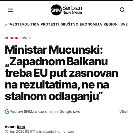
Pređi
na
Otvori
Otvo
sadržaj
meni
pret
VESTI
POLITIKA
PROTESTI
DRUŠTVO
EKONOMIJA
REGION I SVET
REGION I SVET
Ministar Mucunski:
„Zapadnom Balkanu
treba EU put zasnovan
na rezultatima, ne na
stalnom odlaganju“
›
Postavi
SNM.rs
kao omiljeni Google izvor
Više
Autor:
Beta
10. jun 2026.
13:51
1 min čitanja
1 komentara