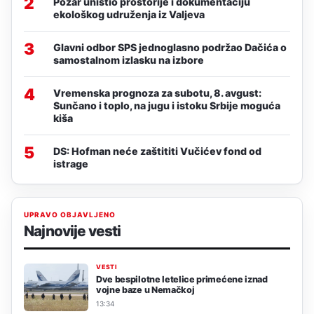
2
Požar uništio prostorije i dokumentaciju
ekološkog udruženja iz Valjeva
3
Glavni odbor SPS jednoglasno podržao Dačića o
samostalnom izlasku na izbore
4
Vremenska prognoza za subotu, 8. avgust:
Sunčano i toplo, na jugu i istoku Srbije moguća
kiša
5
DS: Hofman neće zaštititi Vučićev fond od
istrage
UPRAVO OBJAVLJENO
Najnovije vesti
VESTI
Dve bespilotne letelice primećene iznad
vojne baze u Nemačkoj
13:34