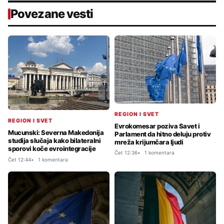
Povezane vesti
REGION I SVET
REGION I SVET
Evrokomesar poziva Savet i
Mucunski: Severna Makedonija
Parlament da hitno deluju protiv
studija slučaja kako bilateralni
mreža krijumčara ljudi
sporovi koče evrointegracije
Čet 12:36
1 komentara
Čet 12:44
1 komentara