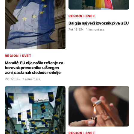
REGION I SVET
Balgija najveći izvoznik piva u EU
Pet 13:53
1 komentara
REGION I SVET
Mandić: EU nije našla rešenje za
boravak prevoznika u Šengen
zoni, sastanak sledeće nedelje
Pet 17:52
1 komentara
REGION I SVET