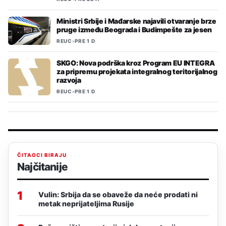
Ministri Srbije i Mađarske najavili otvaranje brze
pruge između Beograda i Budimpešte za jesen
REUC
•
PRE 1 D
SKGO: Nova podrška kroz Program EU INTEGRA
za pripremu projekata integralnog teritorijalnog
razvoja
REUC
•
PRE 1 D
ČITAOCI BIRAJU
Najčitanije
1
Vulin: Srbija da se obaveže da neće prodati ni
metak neprijateljima Rusije