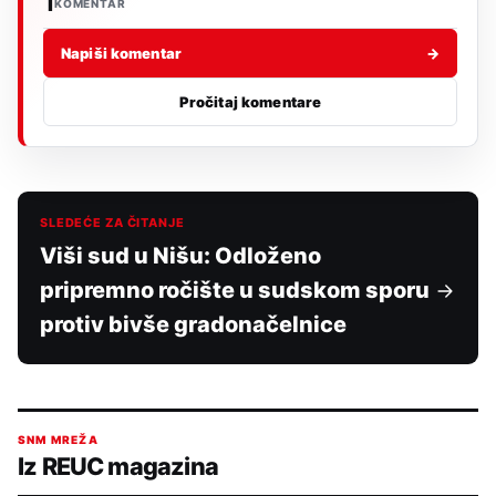
1
KOMENTAR
Napiši komentar
→
Pročitaj komentare
SLEDEĆE ZA ČITANJE
Viši sud u Nišu: Odloženo
pripremno ročište u sudskom sporu
protiv bivše gradonačelnice
SNM MREŽA
Iz REUC magazina