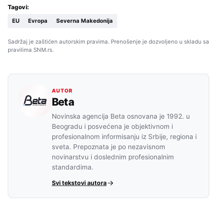
Tagovi:
EU
Evropa
Severna Makedonija
Sadržaj je zaštićen autorskim pravima. Prenošenje je dozvoljeno u skladu sa
pravilima SNM.rs.
AUTOR
Beta
Novinska agencija Beta osnovana je 1992. u
Beogradu i posvećena je objektivnom i
profesionalnom informisanju iz Srbije, regiona i
sveta. Prepoznata je po nezavisnom
novinarstvu i doslednim profesionalnim
standardima.
Svi tekstovi autora