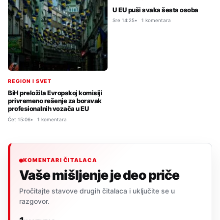
U EU puši svaka šesta osoba
Sre 14:25
1 komentara
REGION I SVET
BiH preložila Evropskoj komisiji
privremeno rešenje za boravak
profesionalnih vozača u EU
Čet 15:06
1 komentara
KOMENTARI ČITALACA
Vaše mišljenje je deo priče
Pročitajte stavove drugih čitalaca i uključite se u
razgovor.