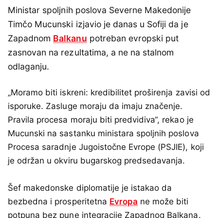
Ministar spoljnih poslova Severne Makedonije
Timčo Mucunski izjavio je danas u Sofiji da je
Zapadnom
Balkanu
potreban evropski put
zasnovan na rezultatima, a ne na stalnom
odlaganju.
„Moramo biti iskreni: kredibilitet proširenja zavisi od
isporuke. Zasluge moraju da imaju značenje.
Pravila procesa moraju biti predvidiva“, rekao je
Mucunski na sastanku ministara spoljnih poslova
Procesa saradnje Jugoistočne Evrope (PSJIE), koji
je održan u okviru bugarskog predsedavanja.
Šef makedonske diplomatije je istakao da
bezbedna i prosperitetna
Evropa
ne može biti
potpuna bez pune integracije Zapadnog Balkana.