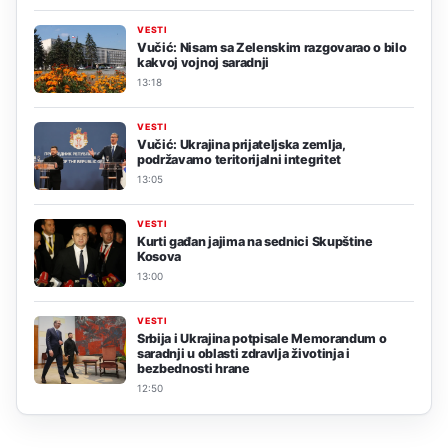
VESTI
Vučić: Nisam sa Zelenskim razgovarao o bilo
kakvoj vojnoj saradnji
13:18
VESTI
Vučić: Ukrajina prijateljska zemlja,
podržavamo teritorijalni integritet
13:05
VESTI
Kurti gađan jajima na sednici Skupštine
Kosova
13:00
VESTI
Srbija i Ukrajina potpisale Memorandum o
saradnji u oblasti zdravlja životinja i
bezbednosti hrane
12:50