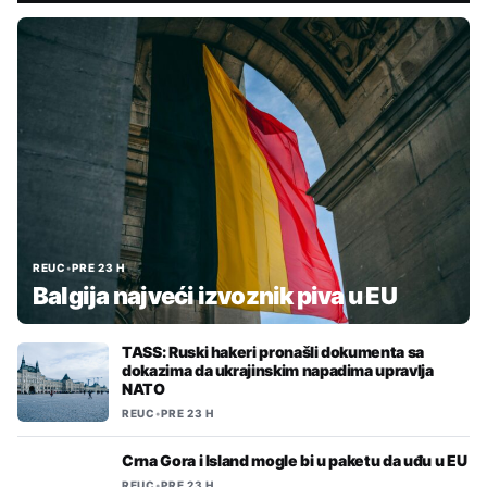
REUC
•
PRE 23 H
Balgija najveći izvoznik piva u EU
TASS: Ruski hakeri pronašli dokumenta sa
dokazima da ukrajinskim napadima upravlja
NATO
REUC
•
PRE 23 H
Crna Gora i Island mogle bi u paketu da uđu u EU
REUC
•
PRE 23 H