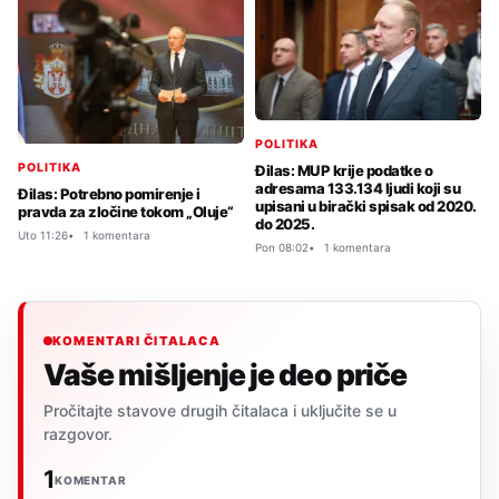
POLITIKA
POLITIKA
Đilas: MUP krije podatke o
adresama 133.134 ljudi koji su
Đilas: Potrebno pomirenje i
upisani u birački spisak od 2020.
pravda za zločine tokom „Oluje“
do 2025.
Uto 11:26
1 komentara
Pon 08:02
1 komentara
KOMENTARI ČITALACA
Vaše mišljenje je deo priče
Pročitajte stavove drugih čitalaca i uključite se u
razgovor.
1
KOMENTAR