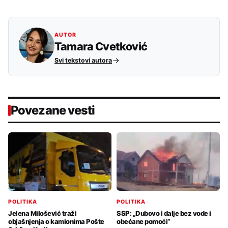
AUTOR
Tamara Cvetković
Svi tekstovi autora
Povezane vesti
POLITIKA
POLITIKA
Jelena Milošević traži
SSP: „Dubovo i dalje bez vode i
objašnjenja o kamionima Pošte
obećane pomoći“