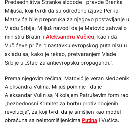
Predsedništva Stranke slobode i pravde Branka
Miljuša, koji tvrdi da su određene izjave Perka
Matovića bile preporuka za njegovo postavljanje u
Vladu Srbije. Miljuš navodi da je Matović zahvalio
ministru Bratini i
Aleksandru Vučiću
, kao i da
Vučićeve priče o nastavku evropskog puta nisu u
skladu sa, kako je rekao, pretvaranjem Vlade
Srbije u „štab za antievropsku propagandu“.
Prema njegovim rečima, Matović je veran sledbenik
Aleksandra Vulina. Miljuš pominje i da je
Aleksandar Vulin sa Nikolajem Patruševim formirao
„bezbednosni Komitet za borbu protiv obojenih
revolucija“, za koji tvrdi da je smišljen kao model
obračuna sa neistomišljenicima
Putina
i Vučića.