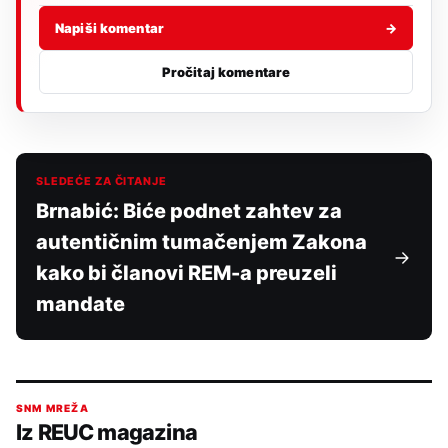
Napiši komentar
→
Pročitaj komentare
SLEDEĆE ZA ČITANJE
Brnabić: Biće podnet zahtev za
autentičnim tumačenjem Zakona
kako bi članovi REM-a preuzeli
mandate
SNM MREŽA
Iz REUC magazina