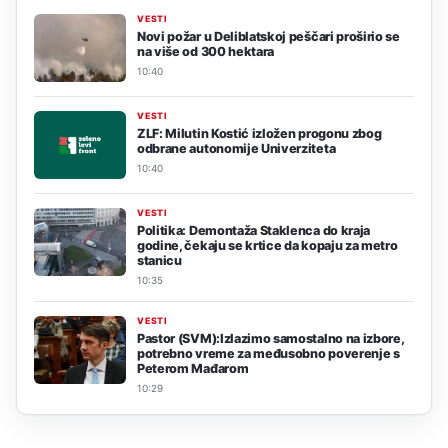
VESTI
Novi požar u Deliblatskoj peščari proširio se
na više od 300 hektara
10:40
VESTI
ZLF: Milutin Kostić izložen progonu zbog
odbrane autonomije Univerziteta
10:40
VESTI
Politika: Demontaža Staklenca do kraja
godine, čekaju se krtice da kopaju za metro
stanicu
10:35
VESTI
Pastor (SVM):Izlazimo samostalno na izbore,
potrebno vreme za međusobno poverenje s
Peterom Mađarom
10:29