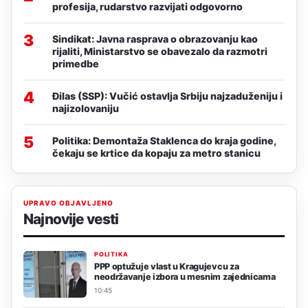
profesija, rudarstvo razvijati odgovorno
3
Sindikat: Javna rasprava o obrazovanju kao
rijaliti, Ministarstvo se obavezalo da razmotri
primedbe
4
Đilas (SSP): Vučić ostavlja Srbiju najzaduženiju i
najizolovaniju
5
Politika: Demontaža Staklenca do kraja godine,
čekaju se krtice da kopaju za metro stanicu
UPRAVO OBJAVLJENO
Najnovije vesti
POLITIKA
PPP optužuje vlast u Kragujevcu za
neodržavanje izbora u mesnim zajednicama
10:45