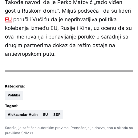
Takođe navodi da je Perko Matović „rado viđen
gost u Ruskom domu“. Miljuš podseća i da su lideri
EU
poručili Vučiću da je neprihvatljiva politika
kolebanja između EU, Rusije i Kine, uz ocenu da su
ova imenovanja i ponavljanje poruke o saradnji sa
drugim partnerima dokaz da režim ostaje na
antievropskom putu.
Kategorija:
Politika
Tagovi:
Aleksandar Vulin
EU
SSP
Sadržaj je zaštićen autorskim pravima. Prenošenje je dozvoljeno u skladu sa
pravilima SNM.rs.