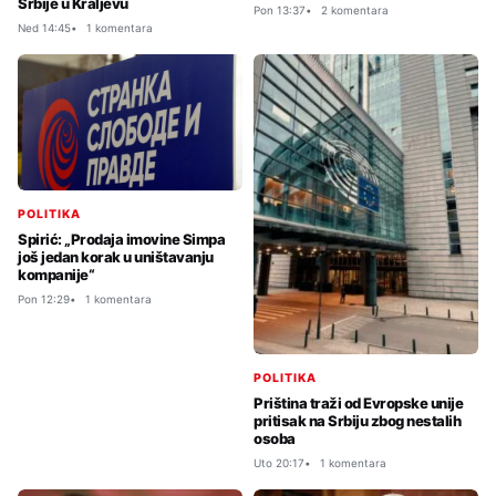
Srbije u Kraljevu
Pon 13:37
2 komentara
Ned 14:45
1 komentara
POLITIKA
Spirić: „Prodaja imovine Simpa
još jedan korak u uništavanju
kompanije“
Pon 12:29
1 komentara
POLITIKA
Priština traži od Evropske unije
pritisak na Srbiju zbog nestalih
osoba
Uto 20:17
1 komentara