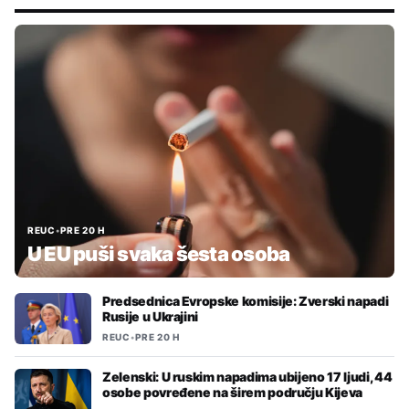
REUC
•
PRE 20 H
U EU puši svaka šesta osoba
Predsednica Evropske komisije: Zverski napadi
Rusije u Ukrajini
REUC
•
PRE 20 H
Zelenski: U ruskim napadima ubijeno 17 ljudi, 44
osobe povređene na širem području Kijeva