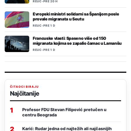
REUC
•
PRE 20 H
Evropski ministri solidarni sa Španijom posle
provale migranata u Seutu
REUC
•
PRE 1 D
Francuske vlasti: Spaseno više od 150
migranata kojima se zapalio čamac u Lamanšu
REUC
•
PRE 1 D
ČITAOCI BIRAJU
Najčitanije
1
Profesor FDU Stevan Filipović pretučen u
centru Beograda
2
Karić: Rudar jedna od najtežih ali najčasnijih