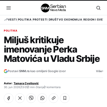
Pređi
na
Otvori
Otvo
sadržaj
meni
pret
VESTI
POLITIKA
PROTESTI
DRUŠTVO
EKONOMIJA
REGION I SVET
POLITIKA
Miljuš kritikuje
imenovanje Perka
Matovića u Vladu Srbije
›
Postavi
SNM.rs
kao omiljeni Google izvor
Više
Autor:
Tamara Cvetković
30. jun 2026.
13:05
1 min čitanja
1 komentara