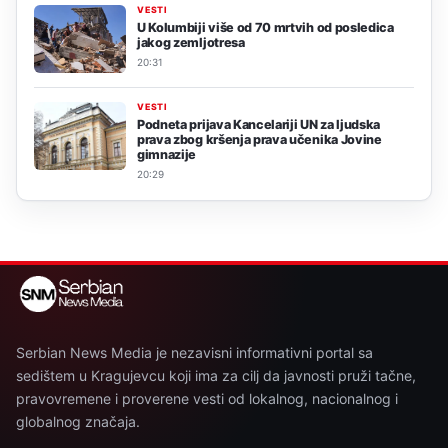
VESTI
U Kolumbiji više od 70 mrtvih od posledica
jakog zemljotresa
20:31
VESTI
Podneta prijava Kancelariji UN za ljudska
prava zbog kršenja prava učenika Jovine
gimnazije
20:29
Serbian News Media je nezavisni informativni portal sa
sedištem u Kragujevcu koji ima za cilj da javnosti pruži tačne,
pravovremene i proverene vesti od lokalnog, nacionalnog i
globalnog značaja.