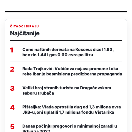
ČITAOCI BIRAJU
Najčitanije
1
Cene naftinih derivata na Kosovu: dizel 1.63,
benzin 1.44 i gas 0.60 evra po litru
2
Rada Trajković: Vučićeva najava promene toka
reke Ibar je besmislena predizborna propaganda
3
Veliki broj stranih turista na Dragačevskom
saboru trubača
4
Pištaljka: Vlada oprostila dug od 1,3 miliona evra
JRB-u, oni uplatili 1,7 miliona fondu Vista rika
5
Danas počinju pregovori o minimalnoj zaradi u
Srbiji za 2027.