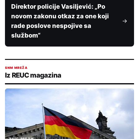
Direktor policije Vasiljević: „Po
novom zakonu otkaz za one koji
rade poslove nespojive sa
službom“
SNM MREŽA
Iz REUC magazina
REUC
•
PRE 7 H