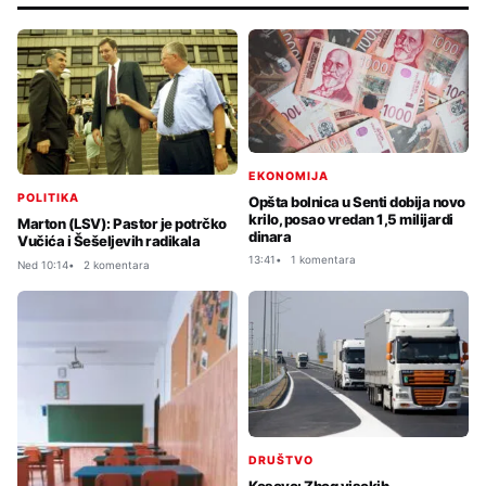
EKONOMIJA
POLITIKA
Opšta bolnica u Senti dobija novo
krilo, posao vredan 1,5 milijardi
Marton (LSV): Pastor je potrčko
dinara
Vučića i Šešeljevih radikala
13:41
1 komentara
Ned 10:14
2 komentara
DRUŠTVO
Kosovo: Zbog visokih