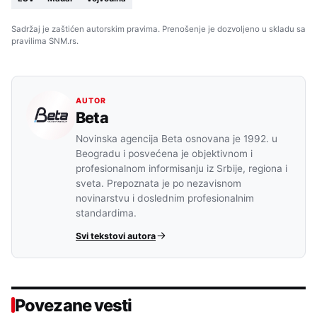
Sadržaj je zaštićen autorskim pravima. Prenošenje je dozvoljeno u skladu sa
pravilima SNM.rs.
AUTOR
Beta
Novinska agencija Beta osnovana je 1992. u
Beogradu i posvećena je objektivnom i
profesionalnom informisanju iz Srbije, regiona i
sveta. Prepoznata je po nezavisnom
novinarstvu i doslednim profesionalnim
standardima.
Svi tekstovi autora
Povezane vesti