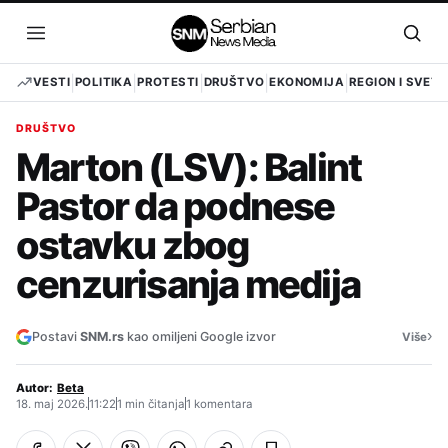
Pređi
na
Otvori
Otvo
sadržaj
meni
pret
VESTI
POLITIKA
PROTESTI
DRUŠTVO
EKONOMIJA
REGION I SVET
DRUŠTVO
Marton (LSV): Balint
Pastor da podnese
ostavku zbog
cenzurisanja medija
›
Postavi
SNM.rs
kao omiljeni Google izvor
Više
Autor:
Beta
18. maj 2026.
11:22
1 min čitanja
1 komentara