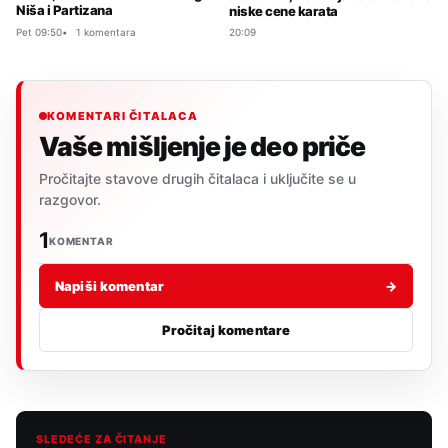
Niša i Partizana
niske cene karata
Pet 09:50
1 komentara
20:09
KOMENTARI ČITALACA
Vaše mišljenje je deo priče
Pročitajte stavove drugih čitalaca i uključite se u
razgovor.
1
KOMENTAR
Napiši komentar
→
Pročitaj komentare
SLEDEĆE ZA ČITANJE