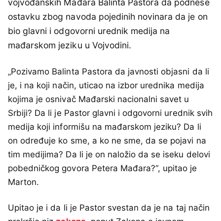
vojvođanskih Mađara Balinta Pastora da podnese
ostavku zbog navoda pojedinih novinara da je on
bio glavni i odgovorni urednik medija na
mađarskom jeziku u Vojvodini.
„Pozivamo Balinta Pastora da javnosti objasni da li
je, i na koji način, uticao na izbor urednika medija
kojima je osnivač Mađarski nacionalni savet u
Srbiji? Da li je Pastor glavni i odgovorni urednik svih
medija koji informišu na mađarskom jeziku? Da li
on određuje ko sme, a ko ne sme, da se pojavi na
tim medijima? Da li je on naložio da se iseku delovi
pobedničkog govora Petera Mađara?“, upitao je
Marton.
Upitao je i da li je Pastor svestan da je na taj način