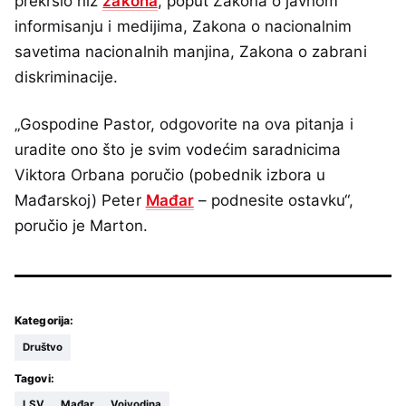
prekršio niz
zakona
, poput Zakona o javnom
informisanju i medijima, Zakona o nacionalnim
savetima nacionalnih manjina, Zakona o zabrani
diskriminacije.
„Gospodine Pastor, odgovorite na ova pitanja i
uradite ono što je svim vodećim saradnicima
Viktora Orbana poručio (pobednik izbora u
Mađarskoj) Peter
Mađar
– podnesite ostavku“,
poručio je Marton.
Kategorija:
Društvo
Tagovi:
LSV
Mađar
Vojvodina