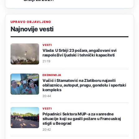
UPRAVO OBJAVLJENO
Najnovije vesti
VESTI
Vlada: U Srbiji 23 požara, angažovani svi
raspoloživi ljudski i tehnički kapaciteti
21:19
EKONOMIJA
Vučić i Stamatović na Zlatiboru najavili
obilaznicu, autoput, prugu, gondolu i sportski
kompleks
20:44
VESTI
Pripadnici Sektora MUP-a za vanredne
situacije koji su gasili požare u Francuskoj
stigli u Beograd
20:42