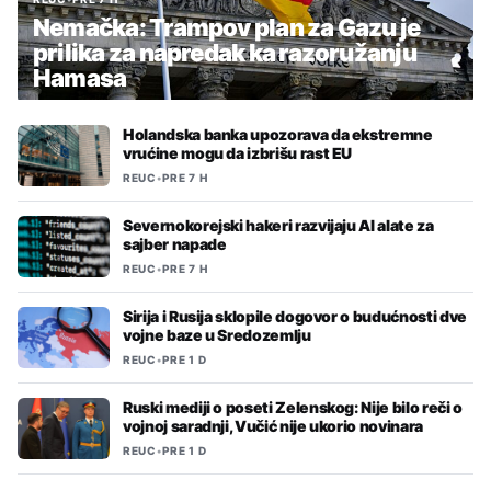
Nemačka: Trampov plan za Gazu je
prilika za napredak ka razoružanju
Hamasa
Holandska banka upozorava da ekstremne
vrućine mogu da izbrišu rast EU
REUC
•
PRE 7 H
Severnokorejski hakeri razvijaju AI alate za
sajber napade
REUC
•
PRE 7 H
Sirija i Rusija sklopile dogovor o budućnosti dve
vojne baze u Sredozemlju
REUC
•
PRE 1 D
Ruski mediji o poseti Zelenskog: Nije bilo reči o
vojnoj saradnji, Vučić nije ukorio novinara
REUC
•
PRE 1 D