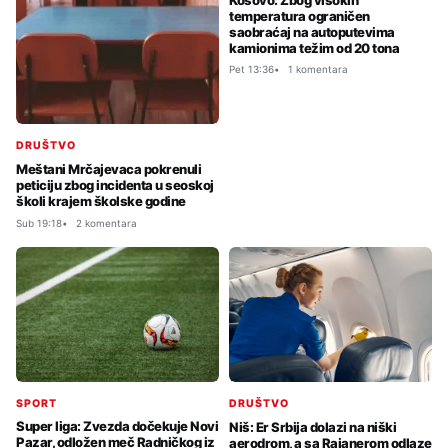
temperatura ograničen
saobraćaj na autoputevima
kamionima težim od 20 tona
Pet 13:36
1 komentara
DRUŠTVO
Meštani Mrčajevaca pokrenuli
peticiju zbog incidenta u seoskoj
školi krajem školske godine
Sub 19:18
2 komentara
SPORT
DRUŠTVO
Super liga: Zvezda dočekuje Novi
Niš: Er Srbija dolazi na niški
Pazar, odložen meč Radničkog iz
aerodrom, a sa Rajanerom odlaze