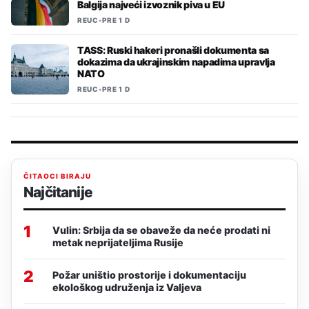
Balgija najveći izvoznik piva u EU
REUC
•
PRE 1 D
TASS: Ruski hakeri pronašli dokumenta sa
dokazima da ukrajinskim napadima upravlja
NATO
REUC
•
PRE 1 D
ČITAOCI BIRAJU
Najčitanije
1
Vulin: Srbija da se obaveže da neće prodati ni
metak neprijateljima Rusije
2
Požar uništio prostorije i dokumentaciju
ekološkog udruženja iz Valjeva