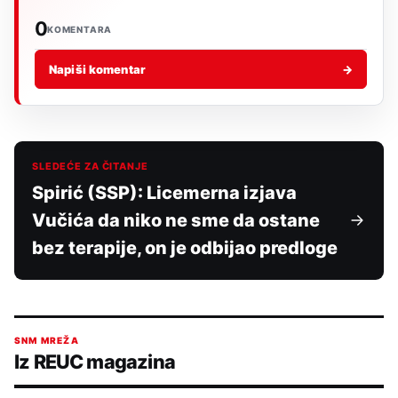
0
KOMENTARA
Napiši komentar
→
SLEDEĆE ZA ČITANJE
Spirić (SSP): Licemerna izjava
Vučića da niko ne sme da ostane
bez terapije, on je odbijao predloge
SNM MREŽA
Iz REUC magazina