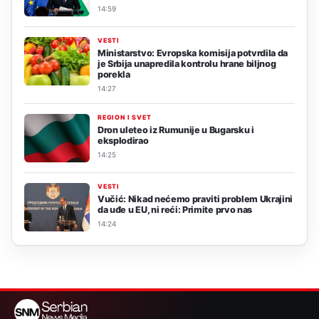
14:59
VESTI
Ministarstvo: Evropska komisija potvrdila da
je Srbija unapredila kontrolu hrane biljnog
porekla
14:27
REGION I SVET
Dron uleteo iz Rumunije u Bugarsku i
eksplodirao
14:25
VESTI
Vučić: Nikad nećemo praviti problem Ukrajini
da uđe u EU, ni reći: Primite prvo nas
14:24