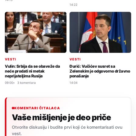
14:22
VESTI
VESTI
Vulin: Srbija da se obaveže da
Đurić: Vučićev susret sa
neće prodati ni metak
Zelenskim je odgovorno državno
neprijateljima Rusije
ponašanje
09:00
3 komentara
14:04
KOMENTARI ČITALACA
Vaše mišljenje je deo priče
Otvorite diskusiju i budite prvi koji će komentarisati ovu
vest.