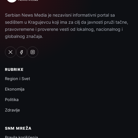
Serbian News Media je nezavisni informativni portal sa
sedištem u Kragujevcu koji ima za cilj da javnosti pruži tačne,
pravovremene i proverene vesti od lokalnog, nacionalnog i
globalnog značaja.
RUBRIKE
Region i Svet
Ekonomija
Politika
Zdravlje
SNM MREŽA
Pravila korišćenja