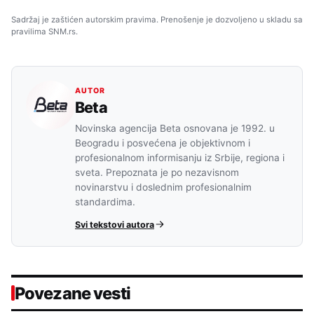
Sadržaj je zaštićen autorskim pravima. Prenošenje je dozvoljeno u skladu sa
pravilima SNM.rs.
AUTOR
Beta
Novinska agencija Beta osnovana je 1992. u
Beogradu i posvećena je objektivnom i
profesionalnom informisanju iz Srbije, regiona i
sveta. Prepoznata je po nezavisnom
novinarstvu i doslednim profesionalnim
standardima.
Svi tekstovi autora
Povezane vesti