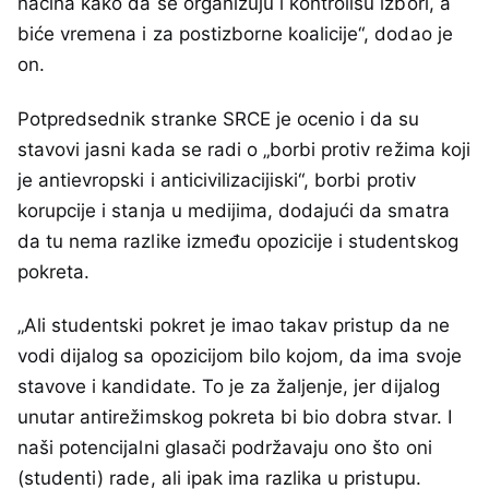
načina kako da se organizuju i kontrolišu izbori, a
biće vremena i za postizborne koalicije“, dodao je
on.
Potpredsednik stranke SRCE je ocenio i da su
stavovi jasni kada se radi o „borbi protiv režima koji
je antievropski i anticivilizacijiski“, borbi protiv
korupcije i stanja u medijima, dodajući da smatra
da tu nema razlike između opozicije i studentskog
pokreta.
„Ali studentski pokret je imao takav pristup da ne
vodi dijalog sa opozicijom bilo kojom, da ima svoje
stavove i kandidate. To je za žaljenje, jer dijalog
unutar antirežimskog pokreta bi bio dobra stvar. I
naši potencijalni glasači podržavaju ono što oni
(studenti) rade, ali ipak ima razlika u pristupu.