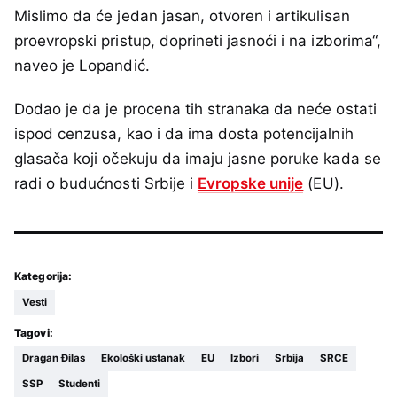
Mislimo da će jedan jasan, otvoren i artikulisan
proevropski pristup, doprineti jasnoći i na izborima“,
naveo je Lopandić.
Dodao je da je procena tih stranaka da neće ostati
ispod cenzusa, kao i da ima dosta potencijalnih
glasača koji očekuju da imaju jasne poruke kada se
radi o budućnosti Srbije i
Evropske unije
(EU).
Kategorija:
Vesti
Tagovi:
Dragan Đilas
Ekološki ustanak
EU
Izbori
Srbija
SRCE
SSP
Studenti