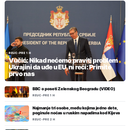
REUC
•
PRE 1 H
Vučić: Nikad nećemo praviti problem
Ukrajini da uđe u EU, ni reći: Primite
prvo nas
BBC o poseti Zelenskog Beogradu (VIDEO)
REUC
•
PRE 1 H
Najmanje tri osobe, među kojima jedno dete,
poginule noćas u ruskim napadima kod Kijeva
REUC
•
PRE 2 H