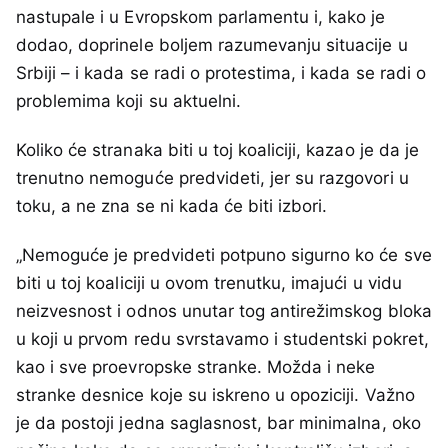
nastupale i u Evropskom parlamentu i, kako je
dodao, doprinele boljem razumevanju situacije u
Srbiji – i kada se radi o protestima, i kada se radi o
problemima koji su aktuelni.
Koliko će stranaka biti u toj koaliciji, kazao je da je
trenutno nemoguće predvideti, jer su razgovori u
toku, a ne zna se ni kada će biti izbori.
„Nemoguće je predvideti potpuno sigurno ko će sve
biti u toj koaliciji u ovom trenutku, imajući u vidu
neizvesnost i odnos unutar tog antirežimskog bloka
u koji u prvom redu svrstavamo i studentski pokret,
kao i sve proevropske stranke. Možda i neke
stranke desnice koje su iskreno u opoziciji. Važno
je da postoji jedna saglasnost, bar minimalna, oko