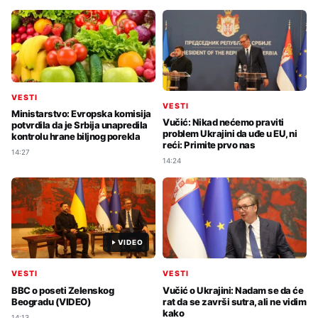
VESTI
VESTI
Ministarstvo: Evropska komisija
Vučić: Nikad nećemo praviti
potvrdila da je Srbija unapredila
problem Ukrajini da uđe u EU, ni
kontrolu hrane biljnog porekla
reći: Primite prvo nas
14:27
14:24
VIDEO
VESTI
VESTI
BBC o poseti Zelenskog
Vučić o Ukrajini: Nadam se da će
Beogradu (VIDEO)
rat da se završi sutra, ali ne vidim
kako
14:13