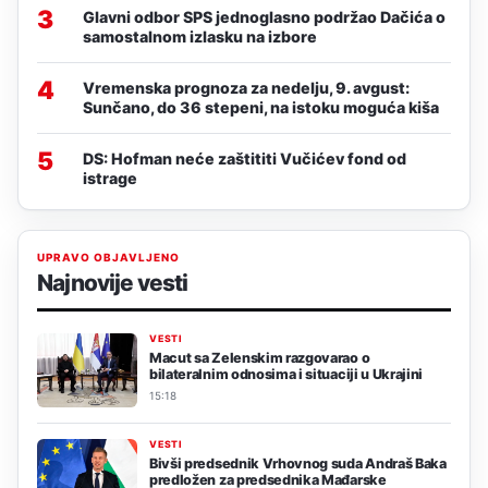
3
Glavni odbor SPS jednoglasno podržao Dačića o
samostalnom izlasku na izbore
4
Vremenska prognoza za nedelju, 9. avgust:
Sunčano, do 36 stepeni, na istoku moguća kiša
5
DS: Hofman neće zaštititi Vučićev fond od
istrage
UPRAVO OBJAVLJENO
Najnovije vesti
VESTI
Macut sa Zelenskim razgovarao o
bilateralnim odnosima i situaciji u Ukrajini
15:18
VESTI
Bivši predsednik Vrhovnog suda Andraš Baka
predložen za predsednika Mađarske