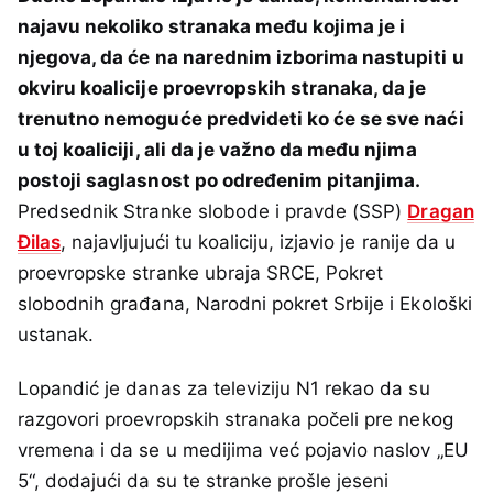
najavu nekoliko stranaka među kojima je i
njegova, da će na narednim izborima nastupiti u
okviru koalicije proevropskih stranaka, da je
trenutno nemoguće predvideti ko će se sve naći
u toj koaliciji, ali da je važno da među njima
postoji saglasnost po određenim pitanjima.
Predsednik Stranke slobode i pravde (SSP)
Dragan
Đilas
, najavljujući tu koaliciju, izjavio je ranije da u
proevropske stranke ubraja SRCE, Pokret
slobodnih građana, Narodni pokret Srbije i Ekološki
ustanak.
Lopandić je danas za televiziju N1 rekao da su
razgovori proevropskih stranaka počeli pre nekog
vremena i da se u medijima već pojavio naslov „EU
5“, dodajući da su te stranke prošle jeseni