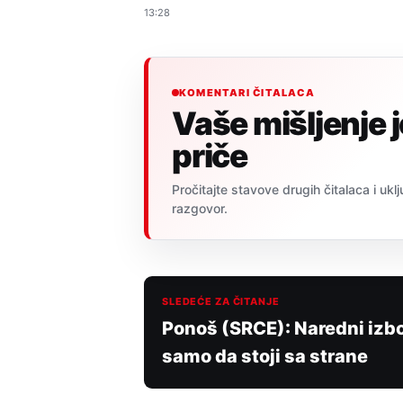
13:28
KOMENTARI ČITALACA
Vaše mišljenje 
priče
Pročitajte stavove drugih čitalaca i uklj
razgovor.
SLEDEĆE ZA ČITANJE
Ponoš (SRCE): Naredni izbo
samo da stoji sa strane