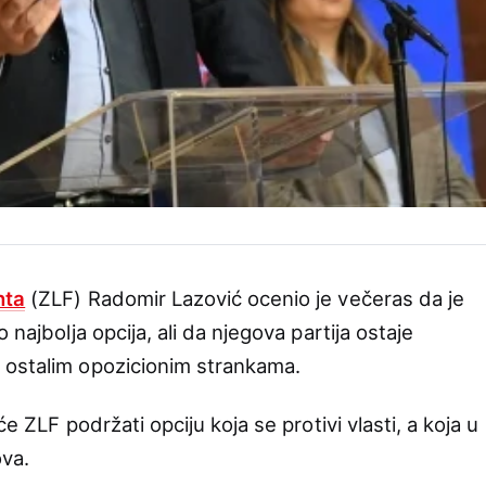
nta
(ZLF) Radomir Lazović ocenio je večeras da je
 najbolja opcija, ali da njegova partija ostaje
 ostalim opozicionim strankama.
e ZLF podržati opciju koja se protivi vlasti, a koja u
ova.