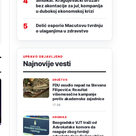
4
Sindikat: Kragujevački oružari
bez akontacije za jul, kompanija
u dubokoj ekonomskoj krizi
5
Delić osporio Macutovu tvrdnju
o ulaganjima u zdravstvo
UPRAVO OBJAVLJENO
Najnovije vesti
DRUŠTVO
FDU osudio napad na Stevana
Filipovića: Rezultat
višemesečne kampanje
protiv akademske zajednice
17:56
HRONIKA
Beogradsko VJT traži od
Advokatske komore da
reaguje zbog tvrdnji