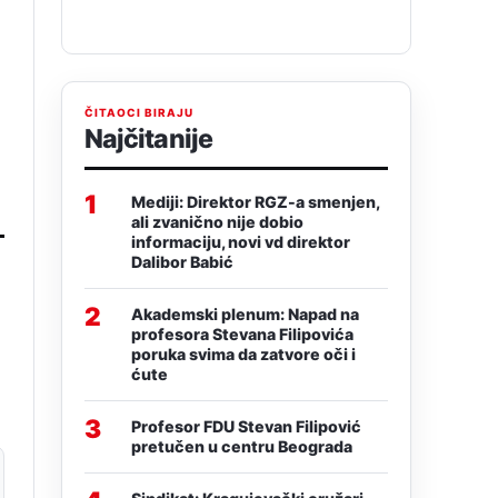
ČITAOCI BIRAJU
Najčitanije
1
Mediji: Direktor RGZ-a smenjen,
ali zvanično nije dobio
informaciju, novi vd direktor
Dalibor Babić
2
Akademski plenum: Napad na
profesora Stevana Filipovića
poruka svima da zatvore oči i
ćute
3
Profesor FDU Stevan Filipović
pretučen u centru Beograda