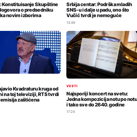
i: Konstituisanje Skupštine
Srbija centar: Podrška mladih
dogovora o predsedniku
SNS-u i dalje u padu, ono što
 ka novim izborima
Vučić tvrdi je nemoguće
13:49
I
VESTI
ajavio Kvadraturu kruga od
Najsporiji koncert na svetu:
i na toj televiziji, RTS tvrdi
Jedna kompozicija notu po not
e emisija zaštićena
i tako sve do 2640. godine
17:24