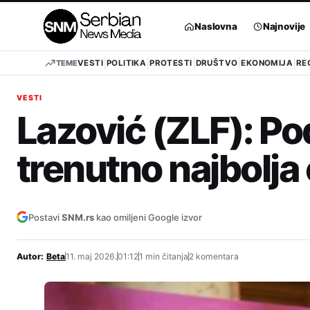
Pređi
na
Naslovna
Najnovije
sadržaj
TEME
VESTI
POLITIKA
PROTESTI
DRUŠTVO
EKONOMIJA
RE
VESTI
Lazović (ZLF): Po
trenutno najbolja 
Postavi
SNM.rs
kao omiljeni Google izvor
Autor:
Beta
11. maj 2026.
01:12
1 min čitanja
2 komentara