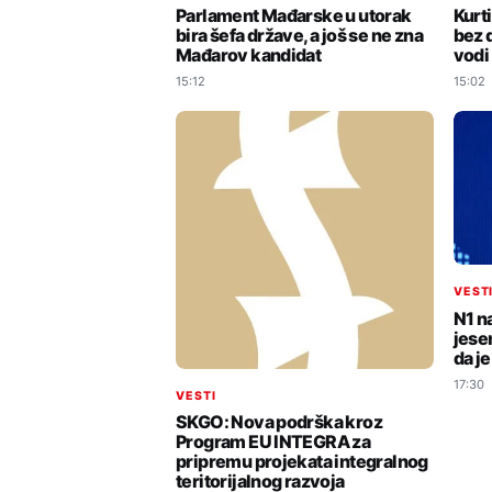
Kurt
Parlament Mađarske u utorak
bez 
bira šefa države, a još se ne zna
vodi
Mađarov kandidat
15:02
15:12
VEST
N1 n
jesen
da j
17:30
VESTI
SKGO: Nova podrška kroz
Program EU INTEGRA za
pripremu projekata integralnog
teritorijalnog razvoja