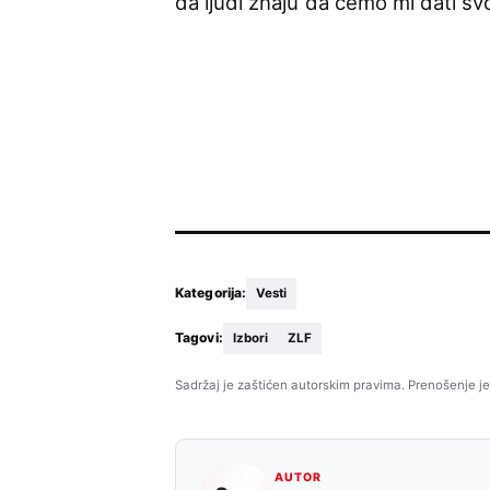
da ljudi znaju da ćemo mi dati sv
Kategorija:
Vesti
Tagovi:
Izbori
ZLF
Sadržaj je zaštićen autorskim pravima. Prenošenje je
AUTOR