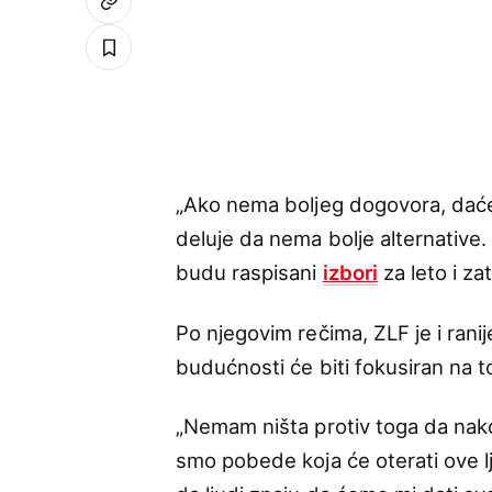
„Ako nema boljeg dogovora, daće
deluje da nema bolje alternative. 
budu raspisani
izbori
za leto i za
Po njegovim rečima, ZLF je i rani
budućnosti će biti fokusiran na to
„Nemam ništa protiv toga da nak
smo pobede koja će oterati ove lj