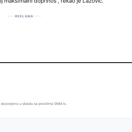
oj maksimalni doprinos“, rekao je Lazović.
REKLAMA
 dozvoljeno u skladu sa pravilima SNM.rs.