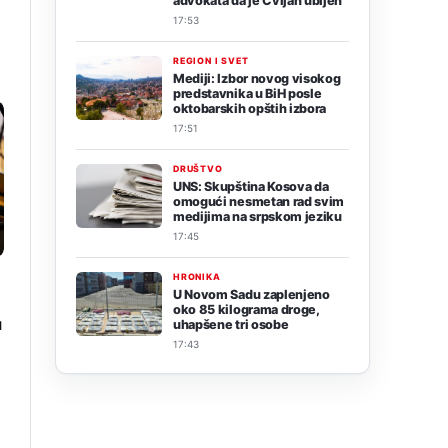
advokata da je Cvijan ubijen
17:53
REGION I SVET
Mediji: Izbor novog visokog
predstavnika u BiH posle
oktobarskih opštih izbora
17:51
DRUŠTVO
UNS: Skupština Kosova da
omogući nesmetan rad svim
medijima na srpskom jeziku
17:45
HRONIKA
U Novom Sadu zaplenjeno
oko 85 kilograma droge,
u
uhapšene tri osobe
17:43