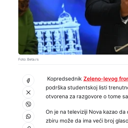
Foto: Beta.rs
Kopredsednik
Zeleno-levog fro
podrška studentskoj listi trenutno
otvorena za razgovore o tome sa
On je na televiziji Nova kazao da ć
zbiru može da ima veći broj glas