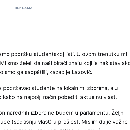
REKLAMA
mo podršku studentskoj listi. U ovom trenutku mi
Mi smo želeli da naši birači znaju koji je naš stav ak
to smo ga saopštili“, kazao je Lazović.
je podržavao studente na lokalnim izborima, a u
 kako na najbolji način pobediti aktuelnu vlast.
on narednih izbora ne budem u parlamentu. Željni
ude (sadašnju vlast) u prošlost. Mislim da je važno