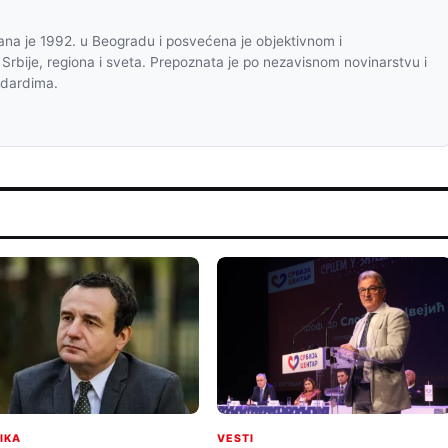
na je 1992. u Beogradu i posvećena je objektivnom i
 Srbije, regiona i sveta. Prepoznata je po nezavisnom novinarstvu i
ndardima.
TIKA
VESTI