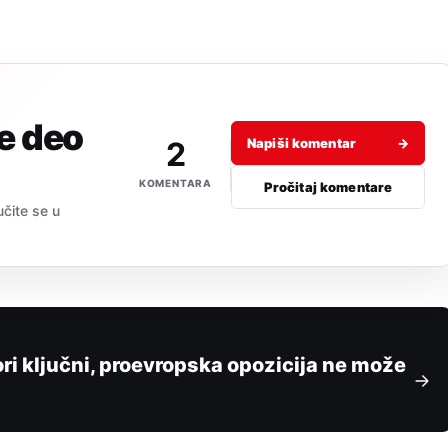
je deo
2
Napiši komentar
→
KOMENTARA
Pročitaj komentare
učite se u
ri ključni, proevropska opozicija ne može