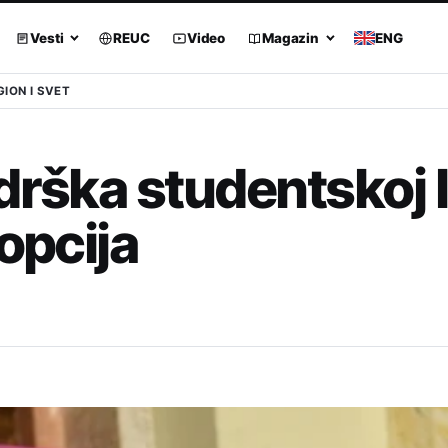
Vesti
REUC
Video
Magazin
ENG
GION I SVET
drška studentskoj l
opcija