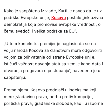
Kako je saopšteno iz vlade, Kurti je naveo da je uz
podršku Evropske unije,
Kosovo
postalo „inkluzivna
demokratija koja promoviše evropske vrednosti, o
čemu svedoči i velika podrška za EU“.
„U tom kontekstu, premijer je naglasio da se na
volju naroda Kosova za članstvom mora odgovoriti
voljom za prihvatanje od strane Evropske unije,
ističući važnost davanja statusa zemlje kandidata i
otvaranja pregovora o pristupanju“, navedeno je u
saopštenju.
Prema njemu Kosovo prednjači u indeksima koji
mere „vladavinu prava, borbu protiv korupcije,
politička prava, građanske slobode, kao i u izborne