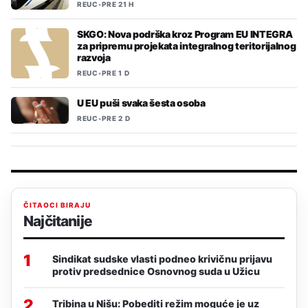
REUC
•
PRE 21 H
SKGO: Nova podrška kroz Program EU INTEGRA
za pripremu projekata integralnog teritorijalnog
razvoja
REUC
•
PRE 1 D
U EU puši svaka šesta osoba
REUC
•
PRE 2 D
ČITAOCI BIRAJU
Najčitanije
1
Sindikat sudske vlasti podneo krivičnu prijavu
protiv predsednice Osnovnog suda u Užicu
2
Tribina u Nišu: Pobediti režim moguće je uz