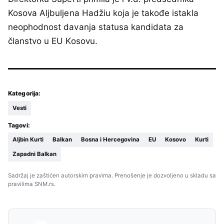
Kosova Aljbuljena Hadžiu koja je takođe istakla
neophodnost davanja statusa kandidata za
članstvo u EU Kosovu.
Kategorija:
Vesti
Tagovi:
Aljbin Kurti
Balkan
Bosna i Hercegovina
EU
Kosovo
Kurti
Zapadni Balkan
Sadržaj je zaštićen autorskim pravima. Prenošenje je dozvoljeno u skladu sa
pravilima SNM.rs.