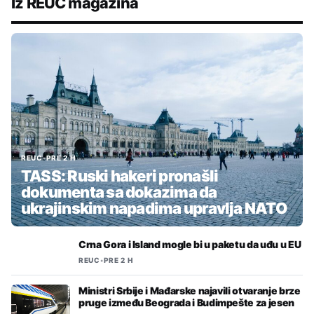
Iz REUC magazina
REUC
•
PRE 2 H
TASS: Ruski hakeri pronašli
dokumenta sa dokazima da
ukrajinskim napadima upravlja NATO
Crna Gora i Island mogle bi u paketu da uđu u EU
REUC
•
PRE 2 H
Ministri Srbije i Mađarske najavili otvaranje brze
pruge između Beograda i Budimpešte za jesen