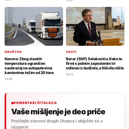
DRUŠTVO
VESTI
Kosovo: Zbog visokih
Berar (SSP) Selakoviću: Kako to
temperatura ograničen
firmi s jednim zaposlenim tri
saobraćaj na autoputevima
miliona iz budžeta, a Nišvilu ništa
kamionima težim od 20 tona
16:12
13:36
KOMENTARI ČITALACA
Vaše mišljenje je deo priče
Pročitajte stavove drugih čitalaca i uključite se u
razgovor.