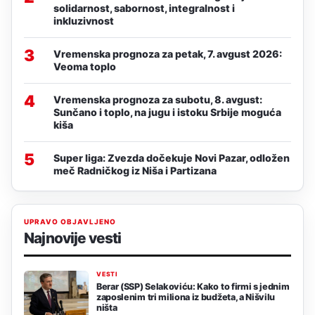
solidarnost, sabornost, integralnost i
inkluzivnost
3
Vremenska prognoza za petak, 7. avgust 2026:
Veoma toplo
4
Vremenska prognoza za subotu, 8. avgust:
Sunčano i toplo, na jugu i istoku Srbije moguća
kiša
5
Super liga: Zvezda dočekuje Novi Pazar, odložen
meč Radničkog iz Niša i Partizana
UPRAVO OBJAVLJENO
Najnovije vesti
VESTI
Berar (SSP) Selakoviću: Kako to firmi s jednim
zaposlenim tri miliona iz budžeta, a Nišvilu
ništa