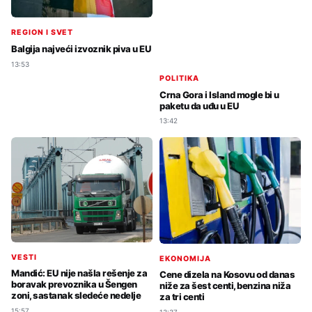
REGION I SVET
Balgija najveći izvoznik piva u EU
13:53
POLITIKA
Crna Gora i Island mogle bi u
paketu da uđu u EU
13:42
VESTI
EKONOMIJA
Mandić: EU nije našla rešenje za
Cene dizela na Kosovu od danas
boravak prevoznika u Šengen
niže za šest centi, benzina niža
zoni, sastanak sledeće nedelje
za tri centi
15:57
13:37