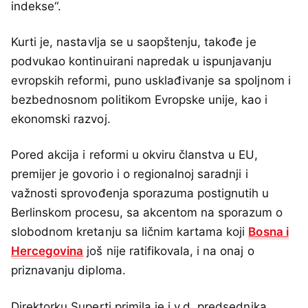
indekse“.
Kurti je, nastavlja se u saopštenju, takođe je
podvukao kontinuirani napredak u ispunjavanju
evropskih reformi, puno usklađivanje sa spoljnom i
bezbednosnom politikom Evropske unije, kao i
ekonomski razvoj.
Pored akcija i reformi u okviru članstva u EU,
premijer je govorio i o regionalnoj saradnji i
važnosti sprovođenja sporazuma postignutih u
Berlinskom procesu, sa akcentom na sporazum o
slobodnom kretanju sa ličnim kartama koji
Bosna i
Hercegovina
još nije ratifikovala, i na onaj o
priznavanju diploma.
Direktorku Superti primila je i v.d. predsednika