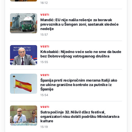
16:12
VESTI
Mandić: EU nije našla rešenje za boravak
prevoznika u Šengen zoni, sastanak sledeće
nedelje
15:57
VESTI
Krkobabić: Nijedno veće selo ne sme da bude
bez Dobrovoljnog vatrogasnog društva
15:55
VESTI
Španija preti recipročnim merama Italiji ako
ne ukine granične kontrole za putnike iz
Španije
15:54
VESTI
Sutra počinje 32. Nišvil džez festival,
organizatori nisu dobili podršku Ministarstva
kulture
15:19