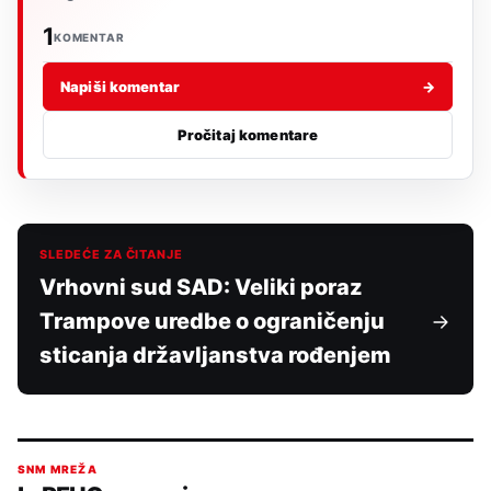
1
KOMENTAR
Napiši komentar
→
Pročitaj komentare
SLEDEĆE ZA ČITANJE
Vrhovni sud SAD: Veliki poraz
Trampove uredbe o ograničenju
sticanja državljanstva rođenjem
SNM MREŽA