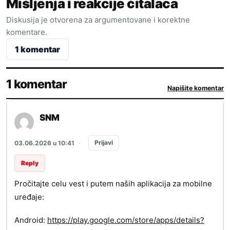
Mišljenja i reakcije čitalaca
Diskusija je otvorena za argumentovane i korektne
komentare.
1 komentar
1 komentar
Napišite komentar
SNM
Prijavi
03.06.2026 u 10:41
·
Reply
Pročitajte celu vest i putem naših aplikacija za mobilne
uređaje:
Android:
https://play.google.com/store/apps/details?