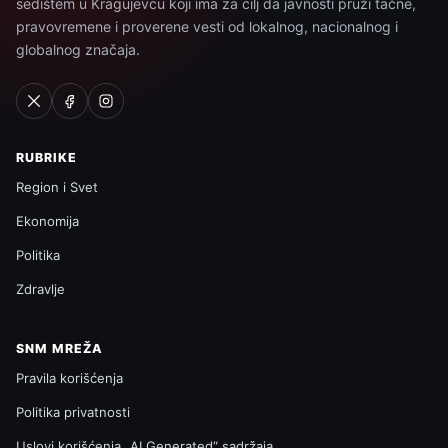
sedištem u Kragujevcu koji ima za cilj da javnosti pruži tačne,
pravovremene i proverene vesti od lokalnog, nacionalnog i
globalnog značaja.
RUBRIKE
Region i Svet
Ekonomija
Politika
Zdravlje
SNM MREŽA
Pravila korišćenja
Politika privatnosti
Uslovi korišćenja „AI Generated“ sadržaja