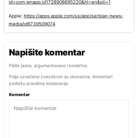
id=com.wnapp.id1728908695220&hl=en&pli=1
Apple:
https://apps.apple.com/us/app/serbian-news-
media/id6739509074
Napišite komentar
Pišite jasno, argumentovano i korektno.
Polja označena zvezdicom su obavezna. Komentari
podležu pravilima moderacije.
Komentar