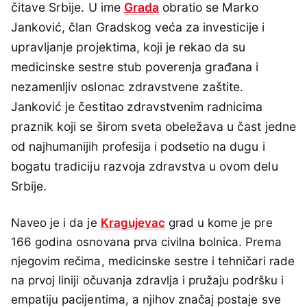
čitave Srbije. U ime
Grada
obratio se Marko
Janković, član Gradskog veća za investicije i
upravljanje projektima, koji je rekao da su
medicinske sestre stub poverenja građana i
nezamenljiv oslonac zdravstvene zaštite.
Janković je čestitao zdravstvenim radnicima
praznik koji se širom sveta obeležava u čast jedne
od najhumanijih profesija i podsetio na dugu i
bogatu tradiciju razvoja zdravstva u ovom delu
Srbije.
Naveo je i da je
Kragujevac
grad u kome je pre
166 godina osnovana prva civilna bolnica. Prema
njegovim rečima, medicinske sestre i tehničari rade
na prvoj liniji očuvanja zdravlja i pružaju podršku i
empatiju pacijentima, a njihov značaj postaje sve