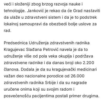
veći i složeniji zbog brzog razvoja nauke i
tehnologije. Janković je rekao da će Grad nastaviti
da ulaže u zdravstveni sistem i da je to podstrek
lokalnoj samoupravi da obezbedi bolje uslove za
rad.
Predsednica Udruženja zdravstvenih radnika
Kragujevac Slađana Petrović navela je da to
udruženje više od pola veka okuplja i podržava
zdravstvene radnike i da danas broji oko 2.200
članova. Dodala je da su kragujevački medicinari
važan deo nacionalne porodice od 26.000
zdravstvenih radnika Srbije i da su nagrade
uručene onima koji su svojim radom i
posvećenošću pacijentima postali primer drugima.