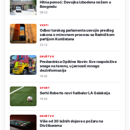
Hitna pomoć: Devojka izbodena nožem u
Beogradu
08:22
VESTI
Odbor turskog parlamenta usvojio predlog
zakona o mirovnom procesu sa Radničkom
partijom Kurdistana
22:13
DRUŠTVO
Predsednica Opštine Kovin: Sve raspoložive
snage na terenu, u javnosti mnogo
dezinformacija
19:45
SPORT
Serhi Roberto novi fudbaler LA Galaksija
19:44
DRUŠTVO
Više od 30 lažnih dojava o požaru na
Divčibarama