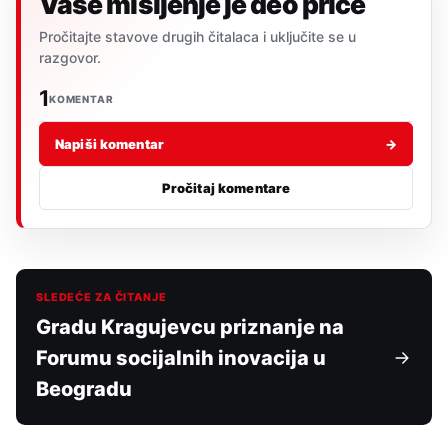
Vaše mišljenje je deo priče
Pročitajte stavove drugih čitalaca i uključite se u
razgovor.
1
KOMENTAR
Napiši komentar
→
Pročitaj komentare
SLEDEĆE ZA ČITANJE
Gradu Kragujevcu priznanje na
Forumu socijalnih inovacija u
Beogradu