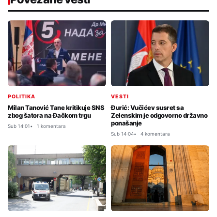
POLITIKA
VESTI
Milan Tanović Tane kritikuje SNS
Đurić: Vučićev susret sa
zbog šatora na Đačkom trgu
Zelenskim je odgovorno državno
ponašanje
Sub 14:01
1 komentara
Sub 14:04
4 komentara