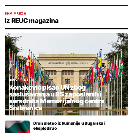
SNM MREŽA
Iz REUC magazina
REUC
•
PRE 14 H
Konaković pisao UN zbog
saslušavanja u RS zaposlenih i
saradnika Memorijalnog centra
Srebrenica
Dron uleteo iz Rumunije u Bugarsku i
eksplodirao