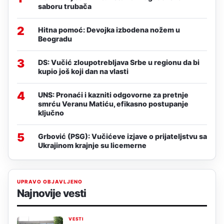
saboru trubača
2
Hitna pomoć: Devojka izbodena nožem u
Beogradu
3
DS: Vučić zloupotrebljava Srbe u regionu da bi
kupio još koji dan na vlasti
4
UNS: Pronaći i kazniti odgovorne za pretnje
smrću Veranu Matiću, efikasno postupanje
ključno
5
Grbović (PSG): Vučićeve izjave o prijateljstvu sa
Ukrajinom krajnje su licemerne
UPRAVO OBJAVLJENO
Najnovije vesti
VESTI