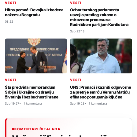
VESTI
VESTI
Hitna pomoć: Devojka izbodena
Odbor turskog parlamenta
nožem u Beogradu
usvojio predlog zakona o
mirovnom procesu sa
08:22
Radničkom partijom Kurdistana
Sub 22:13
VESTI
VESTI
Šta predviđa memorandum
UNS: Pronaći i kazniti odgovorne
Srbije i Ukrajine o zdravlju
za pretnje smrću Veranu Matiću,
životinja i bezbednosti hrane
efikasno postupanje ključno
Sub 19:27
1 komentara
Sub 19:23
1 komentara
KOMENTARI ČITALACA