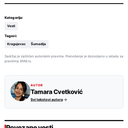
Kategorija:
Vesti
Tagovi:
Kragujevac
Šumadija
Sadržaj je zaštićen autorskim pravima. Prenošenje je dozvoljeno u skladu sa
pravilima SNM.rs.
AUTOR
Tamara Cvetković
Svi tekstovi autora
Povezane vesti