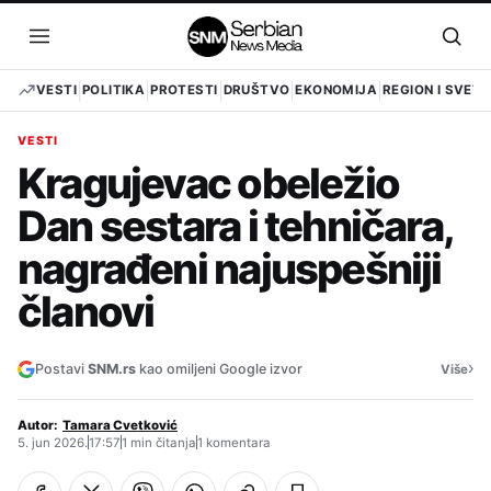
Pređi
na
Otvori
Otvo
sadržaj
meni
pret
VESTI
POLITIKA
PROTESTI
DRUŠTVO
EKONOMIJA
REGION I SVET
VESTI
Kragujevac obeležio
Dan sestara i tehničara,
nagrađeni najuspešniji
članovi
›
Postavi
SNM.rs
kao omiljeni Google izvor
Više
Autor:
Tamara Cvetković
5. jun 2026.
17:57
1 min čitanja
1 komentara