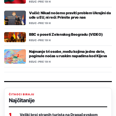
REUC
•
PRE 19 H
Vučić: Nikad nećemo praviti problem Ukrajini da
uđe u EU, ni reći: Primite prvo nas
REUC
•
PRE 19 H
BBC o poseti Zelenskog Beogradu (VIDEO)
REUC
•
PRE 19 H
Najmanje tri osobe, među kojima jedno dete,
poginule noćas u ruskim napadima kod Kijeva
REUC
•
PRE 19 H
ČITAOCI BIRAJU
Najčitanije
1
Veliki broj stranih turista na Dragačevskom