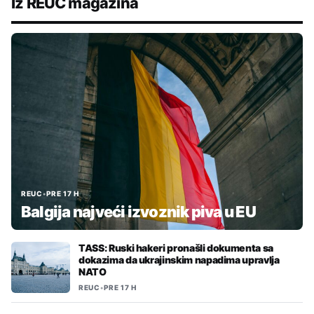
Iz REUC magazina
REUC
•
PRE 17 H
Balgija najveći izvoznik piva u EU
TASS: Ruski hakeri pronašli dokumenta sa
dokazima da ukrajinskim napadima upravlja
NATO
REUC
•
PRE 17 H