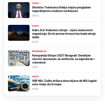
VESTI
Direktor Telekoma Srbije trajno proglašen
nepoželjnom osobom na Kosovu
20:52
VESTI
Kako živi Kuba bez struje – njeni stanovnici
organizuju život prema trenucima kada struja
dođe
20:35
EKONOMIJA
Kompanija Ekspo 2027 Beograd: Dodeljen
okvirni sporazum za uniforme za zaposlene i
volontere
19:57
VESTI
SSP Niš: Zašto država dozvoljava da Niš izgubi
avio-linije do Evrope
19:50