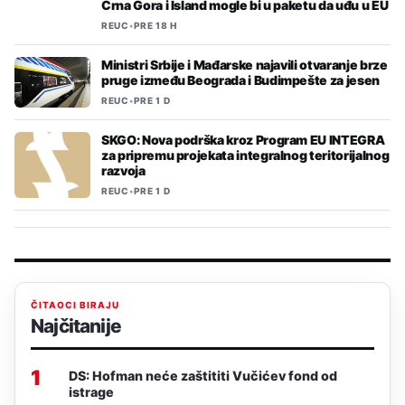
Crna Gora i Island mogle bi u paketu da uđu u EU
REUC
•
PRE 18 H
Ministri Srbije i Mađarske najavili otvaranje brze
pruge između Beograda i Budimpešte za jesen
REUC
•
PRE 1 D
SKGO: Nova podrška kroz Program EU INTEGRA
za pripremu projekata integralnog teritorijalnog
razvoja
REUC
•
PRE 1 D
ČITAOCI BIRAJU
Najčitanije
1
DS: Hofman neće zaštititi Vučićev fond od
istrage