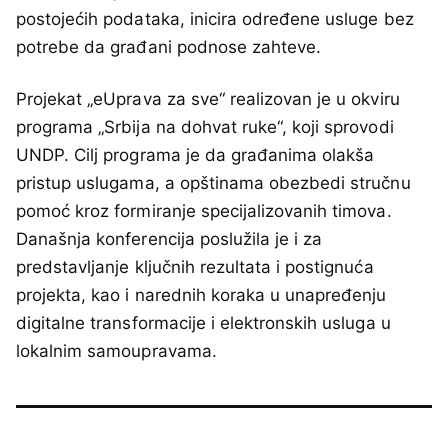
postojećih podataka, inicira određene usluge bez
potrebe da građani podnose zahteve.
Projekat „eUprava za sve“ realizovan je u okviru
programa „Srbija na dohvat ruke“, koji sprovodi
UNDP. Cilj programa je da građanima olakša
pristup uslugama, a opštinama obezbedi stručnu
pomoć kroz formiranje specijalizovanih timova.
Današnja konferencija poslužila je i za
predstavljanje ključnih rezultata i postignuća
projekta, kao i narednih koraka u unapređenju
digitalne transformacije i elektronskih usluga u
lokalnim samoupravama.