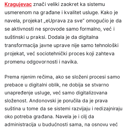
Kragujevac
znači veliki zaokret ka sistemu
usmerenom na građane i kvalitet usluge. Kako je
navela, projekat „eUprava za sve“ omogućio je da
se aktivnosti ne sprovode samo formalno, već i
suštinski u praksi. Dodala je da digitalna
transformacija javne uprave nije samo tehnološki
projekat, već sociotehnički proces koji zahteva
promenu odgovornosti i navika.
Prema njenim rečima, ako se složeni procesi samo
prebace u digitalni oblik, ne dobija se stvarno
unapređenje usluge, već samo digitalizovana
složenost. Andonovski je poručila da je prava
suština u tome da se sistemi razvijaju i redizajniraju
oko potreba građana. Navela je i cilj da
administracija u budućnosti sama, na osnovu već