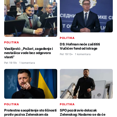
POLITIKA
POLITIKA
DS: Hofman neće zaštititi
Vučićev fond od istrage
Vasiljević: „Požari, zagađenje i
nestašica vode bez odgovora
Pet 19:13
1 komentara
vlasti“
Pet 19:19
1 komentara
POLITIKA
POLITIKA
Protestno saopštenje sto ličnosti
SPO pozdravio dolazak
protiv poziva Zelenskom da
Zelenskog: Nadamo se da će