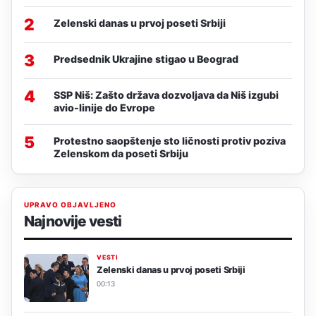
2
Zelenski danas u prvoj poseti Srbiji
3
Predsednik Ukrajine stigao u Beograd
4
SSP Niš: Zašto država dozvoljava da Niš izgubi
avio-linije do Evrope
5
Protestno saopštenje sto ličnosti protiv poziva
Zelenskom da poseti Srbiju
UPRAVO OBJAVLJENO
Najnovije vesti
VESTI
Zelenski danas u prvoj poseti Srbiji
00:13