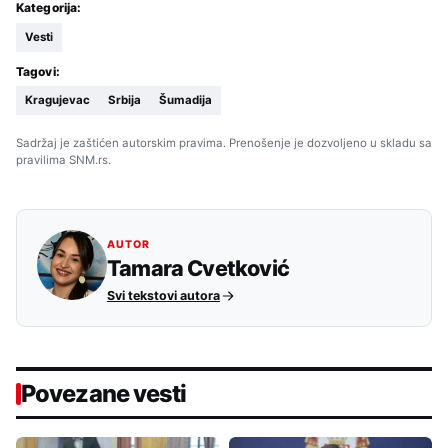
Kategorija:
Vesti
Tagovi:
Kragujevac
Srbija
Šumadija
Sadržaj je zaštićen autorskim pravima. Prenošenje je dozvoljeno u skladu sa
pravilima SNM.rs.
AUTOR
Tamara Cvetković
Svi tekstovi autora
Povezane vesti