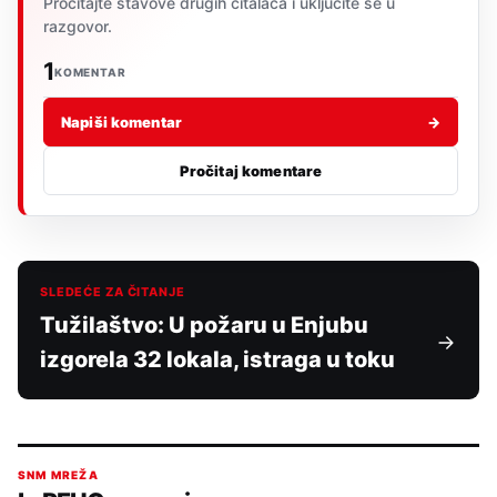
Pročitajte stavove drugih čitalaca i uključite se u
razgovor.
1
KOMENTAR
Napiši komentar
→
Pročitaj komentare
SLEDEĆE ZA ČITANJE
Tužilaštvo: U požaru u Enjubu
izgorela 32 lokala, istraga u toku
SNM MREŽA