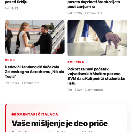
poseti Srbiju
poseta doprineti što skorijem
postizanju mira
Pet 19:23
Pet 19:20
1 komentara
VESTI
POLITIKA
Đedović Handanović dočekala
Pokret za novi početak
Zelenskog na Aerodromu „Nikola
vojvođanskih Mađara pozvao
Tesla“
SVM da u Kuli podrži studentsku
listu
Pet 19:16
1 komentara
Pet 18:02
2 komentara
KOMENTARI ČITALACA
Vaše mišljenje je deo priče