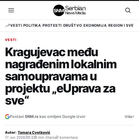
Pređi
na
Otvori
Otvo
sadržaj
meni
pret
VESTI
POLITIKA
PROTESTI
DRUŠTVO
EKONOMIJA
REGION I SVET
VESTI
Kragujevac među
nagrađenim lokalnim
samoupravama u
projektu „eUprava za
sve“
›
Postavi
SNM.rs
kao omiljeni Google izvor
Više
Autor:
Tamara Cvetković
17. jun 2026.
16:33
1 min čitanja
1 komentara