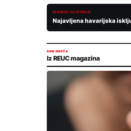
SLEDEĆE ZA ČITANJE
Najavljena havarijska isklj
SNM MREŽA
Iz REUC magazina