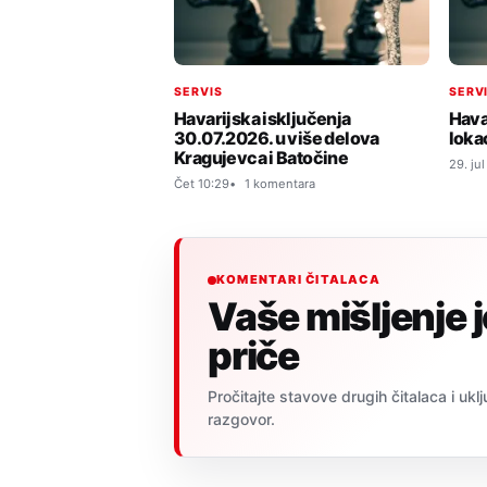
SERVIS
SERV
Havarijska isključenja
Hava
30.07.2026. u više delova
loka
Kragujevca i Batočine
29. ju
Čet 10:29
1 komentara
KOMENTARI ČITALACA
Vaše mišljenje 
priče
Pročitajte stavove drugih čitalaca i uklj
razgovor.