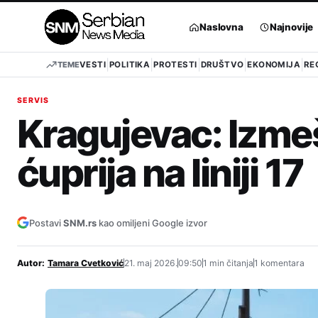
Pređi
na
Naslovna
Najnovije
sadržaj
TEME
VESTI
POLITIKA
PROTESTI
DRUŠTVO
EKONOMIJA
RE
SERVIS
Kragujevac: Izmeš
ćuprija na liniji 17
Postavi
SNM.rs
kao omiljeni Google izvor
Autor:
Tamara Cvetković
21. maj 2026.
09:50
1 min čitanja
1 komentara