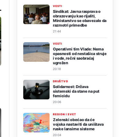
VESTI
Sindikat: Javna rasprava o
obrazovanju kao rijaliti,
Ministarstvo se obavezalo da
razmotri primedbe
21:44
VESTI
Operativni tim Vlade: Nema
opasnosti od nestašica struje
i vode, rečni saobraćaj
ugrožen
20:18
DRUŠTVO
Solidarnost: Država
sistemski da stane na put
femicidu
20:06
REGION I SVET
Zelenski obećao da će
vojska nastaviti da uništava
ruske lansirne sisteme
20:04