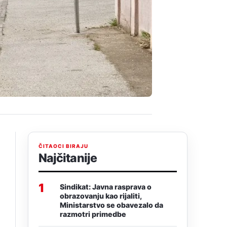
ČITAOCI BIRAJU
Najčitanije
1
Sindikat: Javna rasprava o
obrazovanju kao rijaliti,
Ministarstvo se obavezalo da
razmotri primedbe