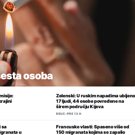
šesta osoba
isije:
Zelenski: U ruskim napadima ubijen
rajini
17 ljudi, 44 osobe povređene na
širem području Kijeva
REUC
•
PRE 13 H
i sa
Francuske vlasti: Spaseno više od
igranata u
150 migranata kojima se zapalio