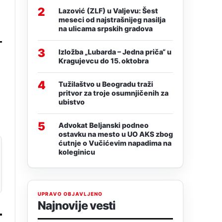
2
Lazović (ZLF) u Valjevu: Šest
meseci od najstrašnijeg nasilja
na ulicama srpskih gradova
3
Izložba „Lubarda – Jedna priča“ u
Kragujevcu do 15. oktobra
4
Tužilaštvo u Beogradu traži
pritvor za troje osumnjičenih za
ubistvo
5
Advokat Beljanski podneo
ostavku na mesto u UO AKS zbog
ćutnje o Vučićevim napadima na
koleginicu
UPRAVO OBJAVLJENO
Najnovije vesti