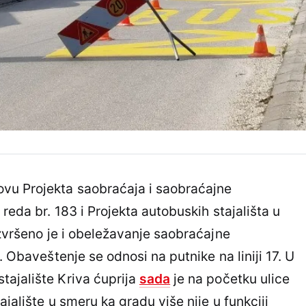
vu Projekta saobraćaja i saobraćajne
reda br. 183 i Projekta autobuskih stajališta u
Izvršeno je i obeležavanje saobraćajne
. Obaveštenje se odnosi na putnike na liniji 17. U
ajalište Kriva ćuprija
sada
je na početku ulice
ajalište u smeru ka gradu više nije u funkciji