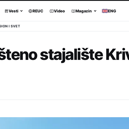
Vesti
REUC
Video
Magazin
ENG
GION I SVET
teno stajalište Kri