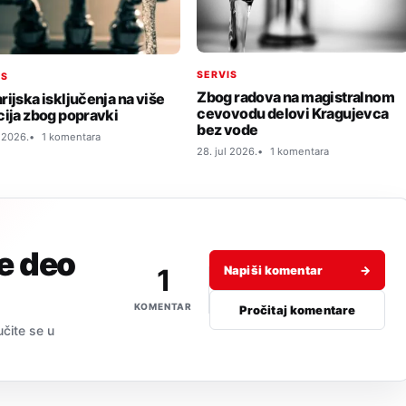
SERVIS
IS
Zbog radova na magistralnom
rijska isključenja na više
cevovodu delovi Kragujevca
cija zbog popravki
bez vode
l 2026.
1 komentara
28. jul 2026.
1 komentara
je deo
1
Napiši komentar
→
KOMENTAR
Pročitaj komentare
učite se u