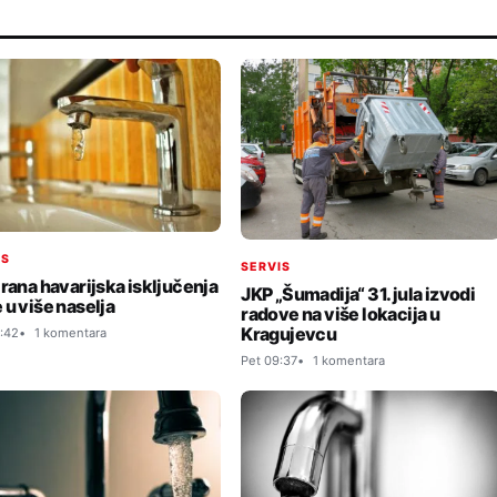
IS
SERVIS
irana havarijska isključenja
JKP „Šumadija“ 31. jula izvodi
 u više naselja
radove na više lokacija u
Kragujevcu
:42
1 komentara
Pet 09:37
1 komentara