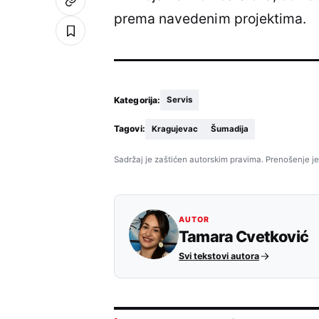
prema navedenim projektima.
Kategorija:
Servis
Tagovi:
Kragujevac
Šumadija
Sadržaj je zaštićen autorskim pravima. Prenošenje je
AUTOR
Tamara Cvetković
Svi tekstovi autora