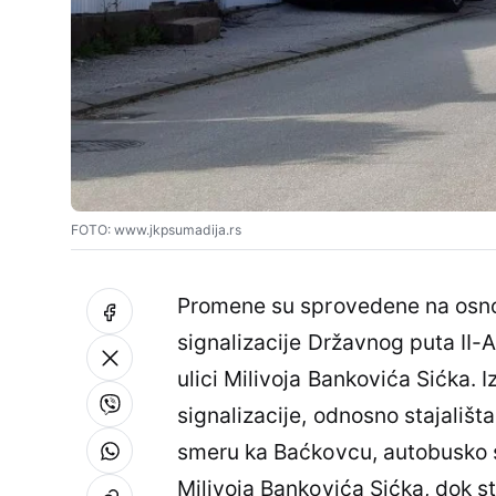
FOTO: www.jkpsumadija.rs
Promene su sprovedene na osno
signalizacije Državnog puta II-A 
ulici Milivoja Bankovića Sićka. 
signalizacije, odnosno stajališta
smeru ka Baćkovcu, autobusko st
Milivoja Bankovića Sićka, dok st