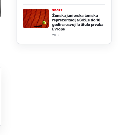
SPORT
Ženska juniorska teniska
reprezentacija Srbije do 18
godina osvojila titulu prvaka
Evrope
20:03