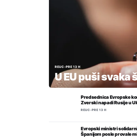
REUC
•
PRE 13 H
U EU puši svaka 
Predsednica Evropske kom
Zverski napadi Rusije u Uk
REUC
•
PRE 13 H
Evropski ministri solidarn
Španijom posle provale m