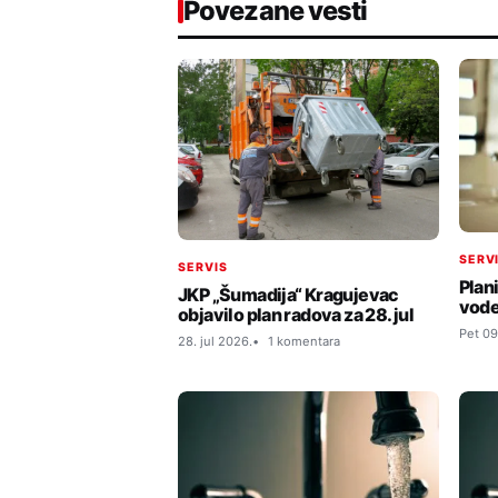
Povezane vesti
SERV
SERVIS
Plan
JKP „Šumadija“ Kragujevac
vode
objavilo plan radova za 28. jul
Pet 09
28. jul 2026.
1 komentara