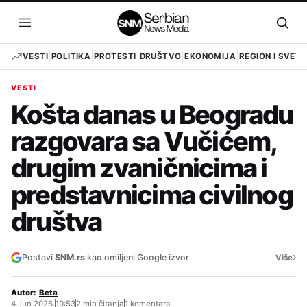
Pređi
na
Otvori
Otvo
sadržaj
meni
pret
VESTI
POLITIKA
PROTESTI
DRUŠTVO
EKONOMIJA
REGION I SVET
VESTI
Košta danas u Beogradu
razgovara sa Vučićem,
drugim zvaničnicima i
predstavnicima civilnog
društva
›
Postavi
SNM.rs
kao omiljeni Google izvor
Više
Autor:
Beta
4. jun 2026.
10:53
2 min čitanja
1 komentara