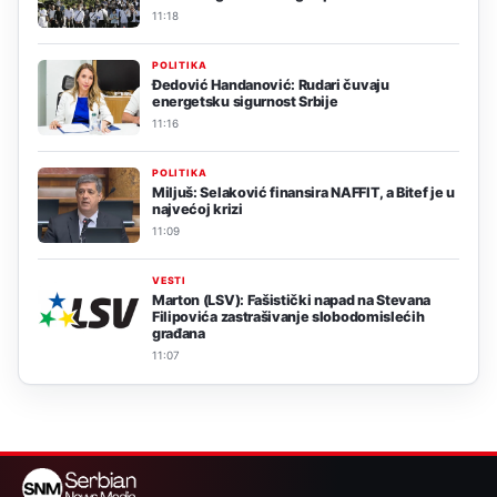
11:18
POLITIKA
Đedović Handanović: Rudari čuvaju
energetsku sigurnost Srbije
11:16
POLITIKA
Miljuš: Selaković finansira NAFFIT, a Bitef je u
najvećoj krizi
11:09
VESTI
Marton (LSV): Fašistički napad na Stevana
Filipovića zastrašivanje slobodomislećih
građana
11:07