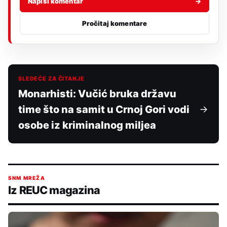
Napiši komentar
→
Pročitaj komentare
SLEDEĆE ZA ČITANJE
Monarhisti: Vučić bruka državu
time što na samit u Crnoj Gori vodi
osobe iz kriminalnog miljea
SNM MREŽA
Iz REUC magazina