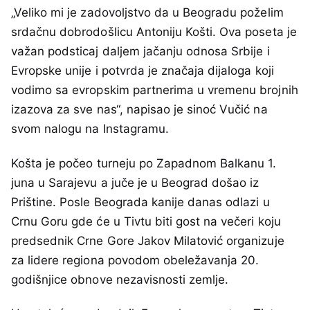
„Veliko mi je zadovoljstvo da u Beogradu poželim
srdačnu dobrodošlicu Antoniju Košti. Ova poseta je
važan podsticaj daljem jačanju odnosa Srbije i
Evropske unije i potvrda je značaja dijaloga koji
vodimo sa evropskim partnerima u vremenu brojnih
izazova za sve nas“, napisao je sinoć Vučić na
svom nalogu na Instagramu.
Košta je počeo turneju po Zapadnom Balkanu 1.
juna u Sarajevu a juče je u Beograd došao iz
Prištine. Posle Beograda kanije danas odlazi u
Crnu Goru gde će u Tivtu biti gost na večeri koju
predsednik Crne Gore Jakov Milatović organizuje
za lidere regiona povodom obeležavanja 20.
godišnjice obnove nezavisnosti zemlje.