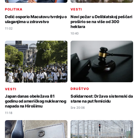
POLITIKA
VESTI
Delić osporio Macutovu tvrdnju o
Novi požar u Deliblatskoj peščari
ulaganjima u zdravstvo
proširio se na više od 300
hektara
11:02
10:40
DRUŠTVO
VESTI
Solidarnost: Država sistemski da
Japan danas obeležava 81
stane na put femicidu
godinu od američkog nuklearnog
napada na Hirošimu
Sre 20:06
11:18