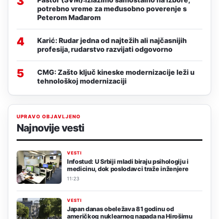
3
potrebno vreme za međusobno poverenje s
Peterom Mađarom
4
Karić: Rudar jedna od najtežih ali najčasnijih
profesija, rudarstvo razvijati odgovorno
5
CMG: Zašto ključ kineske modernizacije leži u
tehnološkoj modernizaciji
UPRAVO OBJAVLJENO
Najnovije vesti
VESTI
Infostud: U Srbiji mladi biraju psihologiju i
medicinu, dok poslodavci traže inženjere
11:23
VESTI
Japan danas obeležava 81 godinu od
američkog nuklearnog napada na Hirošimu