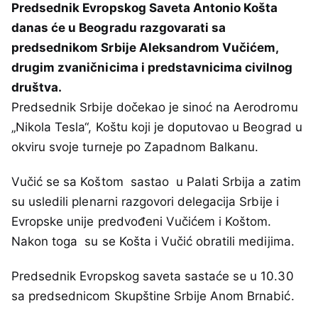
Predsednik Evropskog Saveta Antonio Košta
danas će u Beogradu razgovarati sa
predsednikom Srbije Aleksandrom Vučićem,
drugim zvaničnicima i predstavnicima civilnog
društva.
Predsednik Srbije dočekao je sinoć na Aerodromu
„Nikola Tesla“, Koštu koji je doputovao u Beograd u
okviru svoje turneje po Zapadnom Balkanu.
Vučić se sa Koštom sastao u Palati Srbija a zatim
su usledili plenarni razgovori delegacija Srbije i
Evropske unije predvođeni Vučićem i Koštom.
Nakon toga su se Košta i Vučić obratili medijima.
Predsednik Evropskog saveta sastaće se u 10.30
sa predsednicom Skupštine Srbije Anom Brnabić.