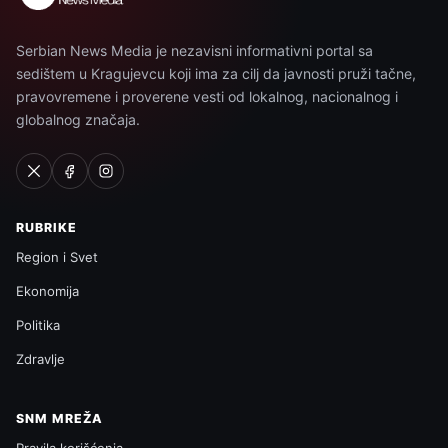
Serbian News Media je nezavisni informativni portal sa
sedištem u Kragujevcu koji ima za cilj da javnosti pruži tačne,
pravovremene i proverene vesti od lokalnog, nacionalnog i
globalnog značaja.
RUBRIKE
Region i Svet
Ekonomija
Politika
Zdravlje
SNM MREŽA
Pravila korišćenja