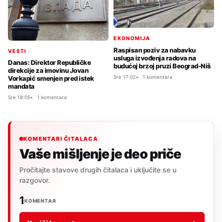
EKONOMIJA
Raspisan poziv za nabavku
VESTI
usluga izvođenja radova na
Danas: Direktor Republičke
budućoj brzoj pruzi Beograd-Niš
direkcije za imovinu Jovan
Sre 17:02
1 komentara
Vorkapić smenjen pred istek
mandata
Sre 18:05
1 komentara
KOMENTARI ČITALACA
Vaše mišljenje je deo priče
Pročitajte stavove drugih čitalaca i uključite se u
razgovor.
1
KOMENTAR