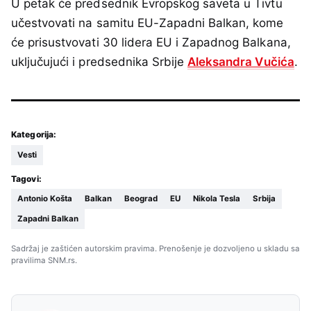
U petak će predsednik Evropskog saveta u Tivtu
učestvovati na samitu EU-Zapadni Balkan, kome
će prisustvovati 30 lidera EU i Zapadnog Balkana,
uključujući i predsednika Srbije
Aleksandra Vučića
.
Kategorija:
Vesti
Tagovi:
Antonio Košta
Balkan
Beograd
EU
Nikola Tesla
Srbija
Zapadni Balkan
Sadržaj je zaštićen autorskim pravima. Prenošenje je dozvoljeno u skladu sa
pravilima SNM.rs.