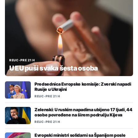
REUC
•
PRE 21 H
U EU puši svaka šesta osoba
Predsednica Evropske komisije: Zverski napadi
Rusije u Ukrajini
REUC
•
PRE 21 H
Zelenski: U ruskim napadima ubijeno 17 ljudi, 44
osobe povređene na širem području Kijeva
REUC
•
PRE 21 H
Evropski ministri solidarni sa Španijom posle