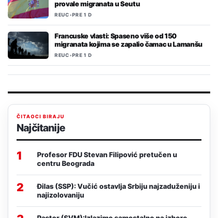
provale migranata u Seutu
REUC
•
PRE 1 D
Francuske vlasti: Spaseno više od 150
migranata kojima se zapalio čamac u Lamanšu
REUC
•
PRE 1 D
ČITAOCI BIRAJU
Najčitanije
1
Profesor FDU Stevan Filipović pretučen u
centru Beograda
2
Đilas (SSP): Vučić ostavlja Srbiju najzaduženiju i
najizolovaniju
Pastor (SVM):Izlazimo samostalno na izbore,