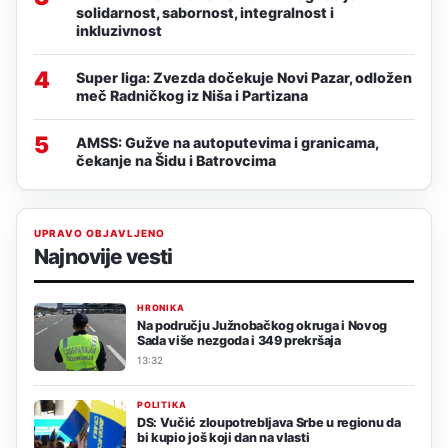
solidarnost, sabornost, integralnost i
inkluzivnost
4
Super liga: Zvezda dočekuje Novi Pazar, odložen
meč Radničkog iz Niša i Partizana
5
AMSS: Gužve na autoputevima i granicama,
čekanje na Šidu i Batrovcima
UPRAVO OBJAVLJENO
Najnovije vesti
HRONIKA
Na području Južnobačkog okruga i Novog
Sada više nezgoda i 349 prekršaja
13:32
POLITIKA
DS: Vučić zloupotrebljava Srbe u regionu da
bi kupio još koji dan na vlasti