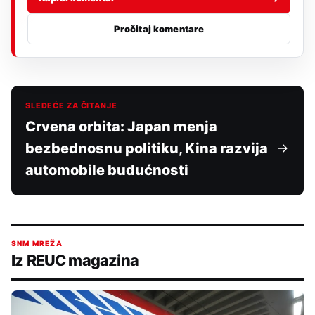
Pročitaj komentare
SLEDEĆE ZA ČITANJE
Crvena orbita: Japan menja
bezbednosnu politiku, Kina razvija
automobile budućnosti
SNM MREŽA
Iz REUC magazina