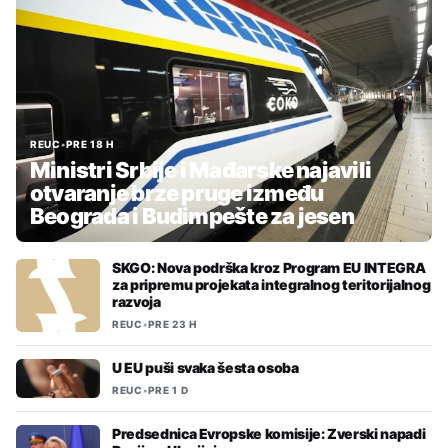
REUC
•
PRE 18 H
Ministri Srbije i Mađarske najavili
otvaranje brze pruge između
Beograda i Budimpešte za jesen
SKGO: Nova podrška kroz Program EU INTEGRA
za pripremu projekata integralnog teritorijalnog
razvoja
REUC
•
PRE 23 H
U EU puši svaka šesta osoba
REUC
•
PRE 1 D
Predsednica Evropske komisije: Zverski napadi