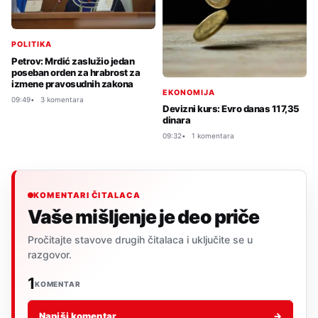
POLITIKA
Petrov: Mrdić zaslužio jedan
poseban orden za hrabrost za
izmene pravosudnih zakona
EKONOMIJA
09:49
3 komentara
Devizni kurs: Evro danas 117,35
dinara
09:32
1 komentara
KOMENTARI ČITALACA
Vaše mišljenje je deo priče
Pročitajte stavove drugih čitalaca i uključite se u
razgovor.
1
KOMENTAR
Napiši komentar
→