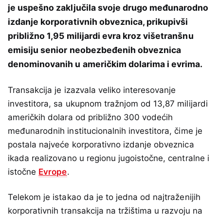
je uspešno zaključila svoje drugo međunarodno
izdanje korporativnih obveznica, prikupivši
približno 1,95 milijardi evra kroz višetranšnu
emisiju senior neobezbeđenih obveznica
denominovanih u američkim dolarima i evrima.
Transakcija je izazvala veliko interesovanje
investitora, sa ukupnom tražnjom od 13,87 milijardi
američkih dolara od približno 300 vodećih
međunarodnih institucionalnih investitora, čime je
postala najveće korporativno izdanje obveznica
ikada realizovano u regionu jugoistočne, centralne i
istočne
Evrope
.
Telekom je istakao da je to jedna od najtraženijih
korporativnih transakcija na tržištima u razvoju na