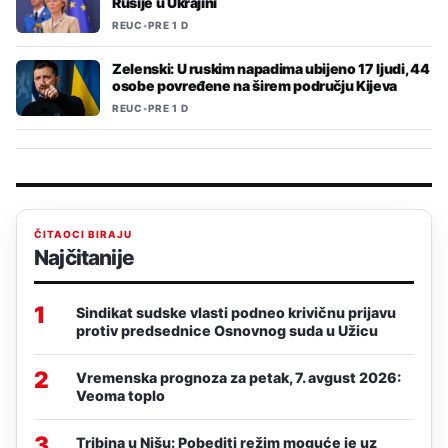
Rusije u Ukrajini
REUC
•
PRE 1 D
Zelenski: U ruskim napadima ubijeno 17 ljudi, 44
osobe povređene na širem području Kijeva
REUC
•
PRE 1 D
ČITAOCI BIRAJU
Najčitanije
1
Sindikat sudske vlasti podneo krivičnu prijavu
protiv predsednice Osnovnog suda u Užicu
2
Vremenska prognoza za petak, 7. avgust 2026:
Veoma toplo
3
Tribina u Nišu: Pobediti režim moguće je uz