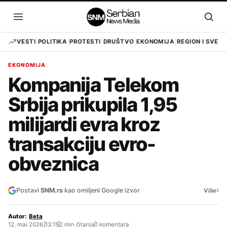
Pređi
na
Otvori
Otvo
sadržaj
meni
pret
VESTI
POLITIKA
PROTESTI
DRUŠTVO
EKONOMIJA
REGION I SVET
EKONOMIJA
Kompanija Telekom
Srbija prikupila 1,95
milijardi evra kroz
transakciju evro-
obveznica
›
Postavi
SNM.rs
kao omiljeni Google izvor
Više
Autor:
Beta
12. maj 2026.
13:15
2 min čitanja
1 komentara