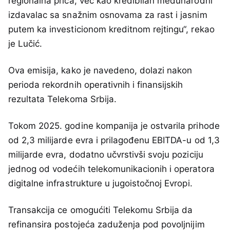
regionalna priča, već kao kredibilan međunarodni
izdavalac sa snažnim osnovama za rast i jasnim
putem ka investicionom kreditnom rejtingu“, rekao
je Lučić.
Ova emisija, kako je navedeno, dolazi nakon
perioda rekordnih operativnih i finansijskih
rezultata Telekoma Srbija.
Tokom 2025. godine kompanija je ostvarila prihode
od 2,3 milijarde evra i prilagođenu EBITDA-u od 1,3
milijarde evra, dodatno učvrstivši svoju poziciju
jednog od vodećih telekomunikacionih i operatora
digitalne infrastrukture u jugoistočnoj Evropi.
Transakcija ce omogućiti Telekomu Srbija da
refinansira postojeća zaduženja pod povoljnijim