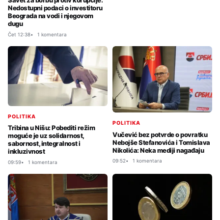
Savet za borbu protiv korupcije:
Nedostupni podaci o investitoru
Beograda na vodi i njegovom
dugu
Čet 12:38
1 komentara
POLITIKA
POLITIKA
Tribina u Nišu: Pobediti režim
Vučević bez potvrde o povratku
moguće je uz solidarnost,
Nebojše Stefanovića i Tomislava
sabornost, integralnost i
Nikolića: Neka mediji nagađaju
inkluzivnost
09:52
1 komentara
09:59
1 komentara