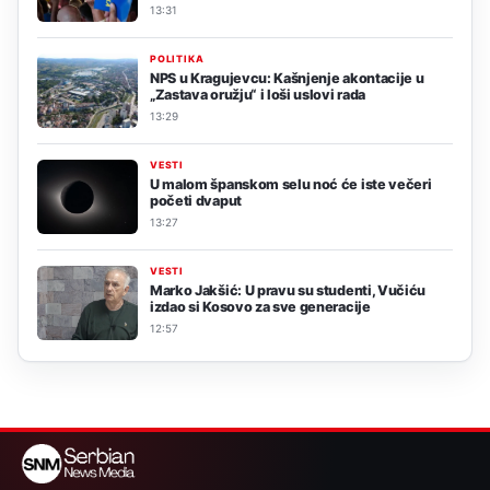
13:31
POLITIKA
NPS u Kragujevcu: Kašnjenje akontacije u
„Zastava oružju“ i loši uslovi rada
13:29
VESTI
U malom španskom selu noć će iste večeri
početi dvaput
13:27
VESTI
Marko Jakšić: U pravu su studenti, Vučiću
izdao si Kosovo za sve generacije
12:57