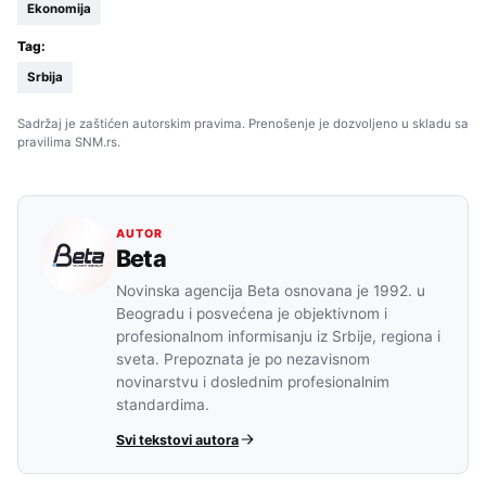
Ekonomija
Tag:
Srbija
Sadržaj je zaštićen autorskim pravima. Prenošenje je dozvoljeno u skladu sa
pravilima SNM.rs.
AUTOR
Beta
Novinska agencija Beta osnovana je 1992. u
Beogradu i posvećena je objektivnom i
profesionalnom informisanju iz Srbije, regiona i
sveta. Prepoznata je po nezavisnom
novinarstvu i doslednim profesionalnim
standardima.
Svi tekstovi autora