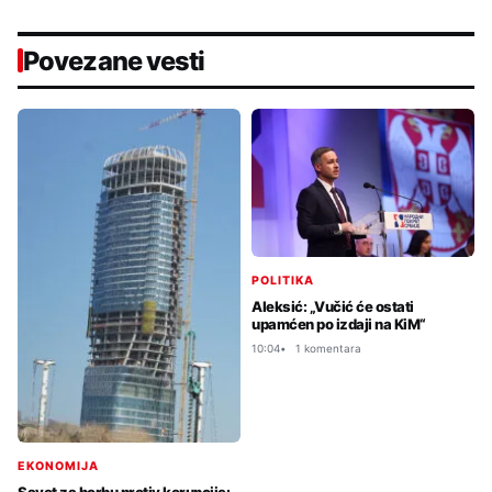
Povezane vesti
POLITIKA
Aleksić: „Vučić će ostati
upamćen po izdaji na KiM“
10:04
1 komentara
EKONOMIJA