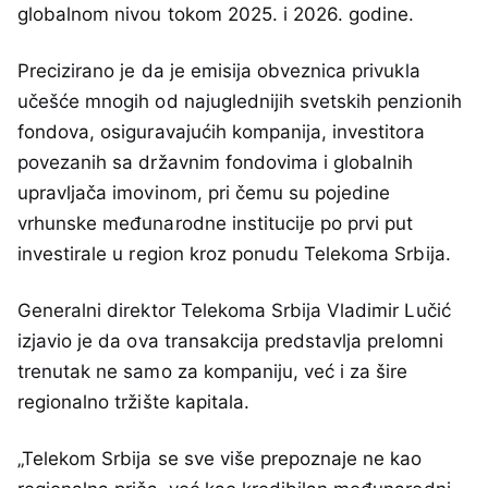
globalnom nivou tokom 2025. i 2026. godine.
Precizirano je da je emisija obveznica privukla
učešće mnogih od najuglednijih svetskih penzionih
fondova, osiguravajućih kompanija, investitora
povezanih sa državnim fondovima i globalnih
upravljača imovinom, pri čemu su pojedine
vrhunske međunarodne institucije po prvi put
investirale u region kroz ponudu Telekoma Srbija.
Generalni direktor Telekoma Srbija Vladimir Lučić
izjavio je da ova transakcija predstavlja prelomni
trenutak ne samo za kompaniju, već i za šire
regionalno tržište kapitala.
„Telekom Srbija se sve više prepoznaje ne kao