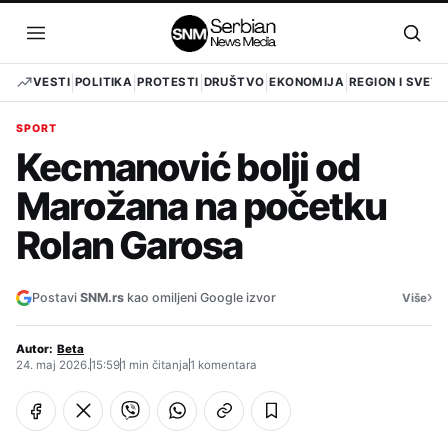
Pređi
na
Otvori
Otvo
sadržaj
meni
pret
VESTI
POLITIKA
PROTESTI
DRUŠTVO
EKONOMIJA
REGION I SVET
SPORT
Kecmanović bolji od
Marožana na početku
Rolan Garosa
›
Postavi
SNM.rs
kao omiljeni Google izvor
Više
Autor:
Beta
24. maj 2026.
15:59
1 min čitanja
1 komentara