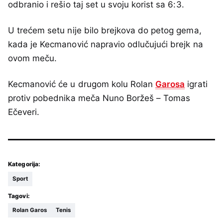
odbranio i rešio taj set u svoju korist sa 6:3.
U trećem setu nije bilo brejkova do petog gema,
kada je Kecmanović napravio odlučujući brejk na
ovom meču.
Kecmanović će u drugom kolu Rolan
Garosa
igrati
protiv pobednika meča Nuno Boržeš – Tomas
Ečeveri.
Kategorija:
Sport
Tagovi:
Rolan Garos
Tenis