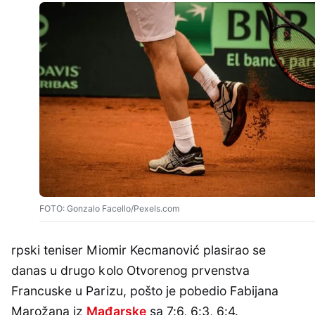
FOTO: Gonzalo Facello/Pexels.com
rpski teniser Miomir Kecmanović plasirao se
danas u drugo kolo Otvorenog prvenstva
Francuske u Parizu, pošto je pobedio Fabijana
Marožana iz
Mađarske
sa 7:6, 6:3, 6:4.