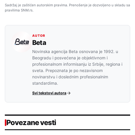
Sadržaj je zaštićen autorskim pravima. Prenošenje je dozvoljeno u skladu sa
pravilima SNM.rs.
AUTOR
Beta
Novinska agencija Beta osnovana je 1992. u
Beogradu i posvećena je objektivnom i
profesionalnom informisanju iz Srbije, regiona i
sveta. Prepoznata je po nezavisnom
novinarstvu i doslednim profesionalnim
standardima.
Svi tekstovi autora
Povezane vesti