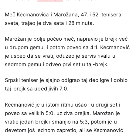
Meč Kecmanovića i Marožana, 47. i 52. tenisera
sveta, trajao je dva sata i 28 minuta.
Marožan je bolje počeo meč, napravio je brejk već
u drugom gemu, i potom poveo sa 4:1. Kecmanović
je uspeo da se vrati, oduzeo je servis rivalu u
sedmom gemu i odveo prvi set u taj-brejk.
Srpski teniser je sjajno odigrao taj deo igre i dobio
taj-brejk sa ubedljivih 7:0.
Kecmanović je u istom ritmu ušao i u drugi set i
poveo sa velikih 5:0, uz dva brejka. Marožan je
vratio jedan brejk i smanjio na 5:3, potom je u
devetom još jednom zapretio, ali se Kecmanović