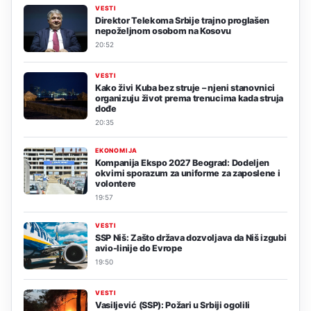
VESTI
Direktor Telekoma Srbije trajno proglašen
nepoželjnom osobom na Kosovu
20:52
VESTI
Kako živi Kuba bez struje – njeni stanovnici
organizuju život prema trenucima kada struja
dođe
20:35
EKONOMIJA
Kompanija Ekspo 2027 Beograd: Dodeljen
okvirni sporazum za uniforme za zaposlene i
volontere
19:57
VESTI
SSP Niš: Zašto država dozvoljava da Niš izgubi
avio-linije do Evrope
19:50
VESTI
Vasiljević (SSP): Požari u Srbiji ogolili