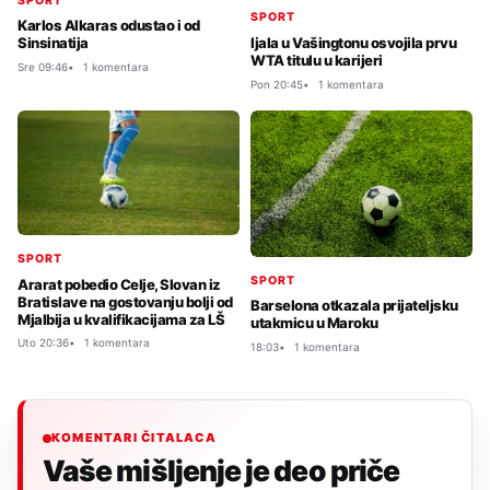
SPORT
SPORT
Karlos Alkaras odustao i od
Ijala u Vašingtonu osvojila prvu
Sinsinatija
WTA titulu u karijeri
Sre 09:46
1 komentara
Pon 20:45
1 komentara
SPORT
SPORT
Ararat pobedio Celje, Slovan iz
Bratislave na gostovanju bolji od
Barselona otkazala prijateljsku
Mjalbija u kvalifikacijama za LŠ
utakmicu u Maroku
Uto 20:36
1 komentara
18:03
1 komentara
KOMENTARI ČITALACA
Vaše mišljenje je deo priče