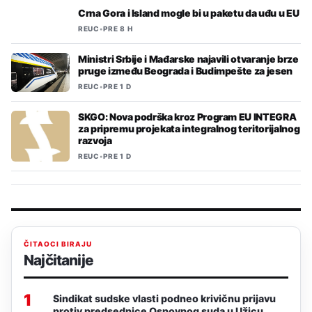
Crna Gora i Island mogle bi u paketu da uđu u EU
REUC
•
PRE 8 H
Ministri Srbije i Mađarske najavili otvaranje brze
pruge između Beograda i Budimpešte za jesen
REUC
•
PRE 1 D
SKGO: Nova podrška kroz Program EU INTEGRA
za pripremu projekata integralnog teritorijalnog
razvoja
REUC
•
PRE 1 D
ČITAOCI BIRAJU
Najčitanije
1
Sindikat sudske vlasti podneo krivičnu prijavu
protiv predsednice Osnovnog suda u Užicu