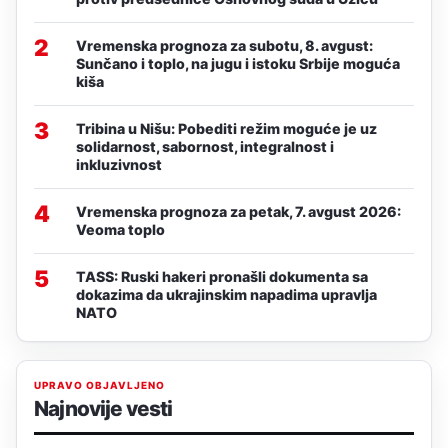
2
Vremenska prognoza za subotu, 8. avgust:
Sunčano i toplo, na jugu i istoku Srbije moguća
kiša
3
Tribina u Nišu: Pobediti režim moguće je uz
solidarnost, sabornost, integralnost i
inkluzivnost
4
Vremenska prognoza za petak, 7. avgust 2026:
Veoma toplo
5
TASS: Ruski hakeri pronašli dokumenta sa
dokazima da ukrajinskim napadima upravlja
NATO
UPRAVO OBJAVLJENO
Najnovije vesti