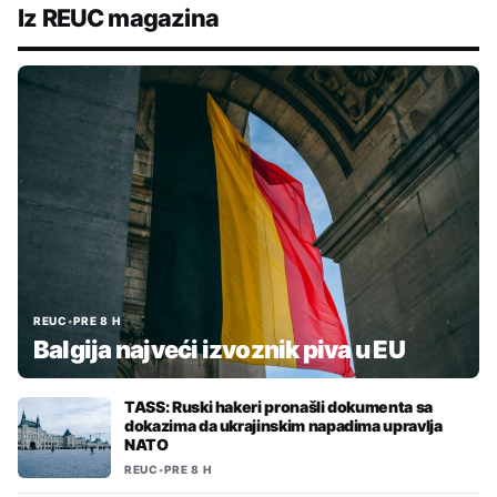
Iz REUC magazina
REUC
•
PRE 8 H
Balgija najveći izvoznik piva u EU
TASS: Ruski hakeri pronašli dokumenta sa
dokazima da ukrajinskim napadima upravlja
NATO
REUC
•
PRE 8 H