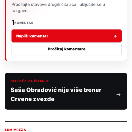
Pročitajte stavove drugih čitalaca i uključite se u
razgovor.
1
KOMENTAR
Napiši komentar
→
Pročitaj komentare
SLEDEĆE ZA ČITANJE
Saša Obradović nije više trener
Crvene zvezde
SNM MREŽA