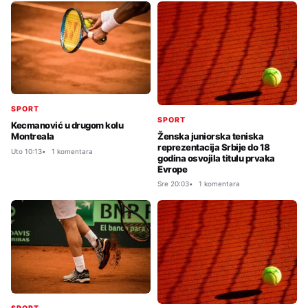
SPORT
SPORT
Kecmanović u drugom kolu
Ženska juniorska teniska
Montreala
reprezentacija Srbije do 18
Uto 10:13
1 komentara
godina osvojila titulu prvaka
Evrope
Sre 20:03
1 komentara