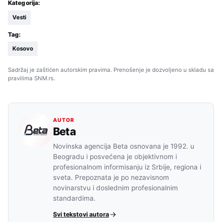
Kategorija:
Vesti
Tag:
Kosovo
Sadržaj je zaštićen autorskim pravima. Prenošenje je dozvoljeno u skladu sa
pravilima SNM.rs.
AUTOR
Beta
Novinska agencija Beta osnovana je 1992. u
Beogradu i posvećena je objektivnom i
profesionalnom informisanju iz Srbije, regiona i
sveta. Prepoznata je po nezavisnom
novinarstvu i doslednim profesionalnim
standardima.
Svi tekstovi autora