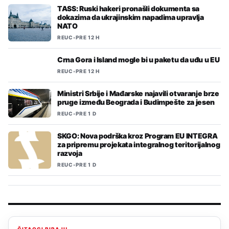
TASS: Ruski hakeri pronašli dokumenta sa
dokazima da ukrajinskim napadima upravlja
NATO
REUC
•
PRE 12 H
Crna Gora i Island mogle bi u paketu da uđu u EU
REUC
•
PRE 12 H
Ministri Srbije i Mađarske najavili otvaranje brze
pruge između Beograda i Budimpešte za jesen
REUC
•
PRE 1 D
SKGO: Nova podrška kroz Program EU INTEGRA
za pripremu projekata integralnog teritorijalnog
razvoja
REUC
•
PRE 1 D
ČITAOCI BIRAJU