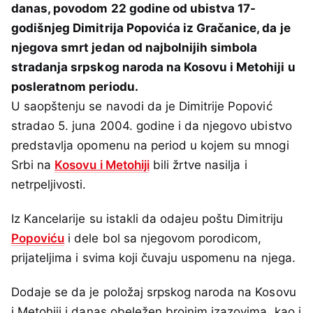
danas, povodom 22 godine od ubistva 17-
godišnjeg Dimitrija Popovića iz Gračanice, da je
njegova smrt jedan od najbolnijih simbola
stradanja srpskog naroda na Kosovu i Metohiji u
posleratnom periodu.
U saopštenju se navodi da je Dimitrije Popović
stradao 5. juna 2004. godine i da njegovo ubistvo
predstavlja opomenu na period u kojem su mnogi
Srbi na
Kosovu i Metohiji
bili žrtve nasilja i
netrpeljivosti.
Iz Kancelarije su istakli da odajeu poštu Dimitriju
Popoviću
i dele bol sa njegovom porodicom,
prijateljima i svima koji čuvaju uspomenu na njega.
Dodaje se da je položaj srpskog naroda na Kosovu
i Metohiji i danas obeležen brojnim izazovima, kao i