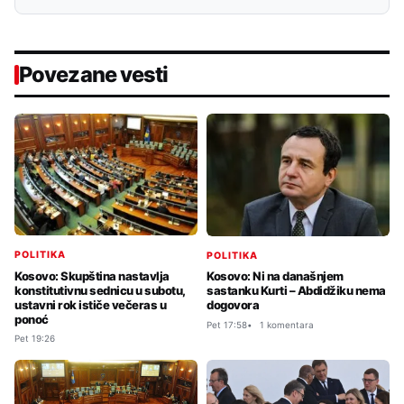
Povezane vesti
POLITIKA
POLITIKA
Kosovo: Skupština nastavlja
Kosovo: Ni na današnjem
konstitutivnu sednicu u subotu,
sastanku Kurti – Abdidžiku nema
ustavni rok ističe večeras u
dogovora
ponoć
Pet 17:58
1 komentara
Pet 19:26