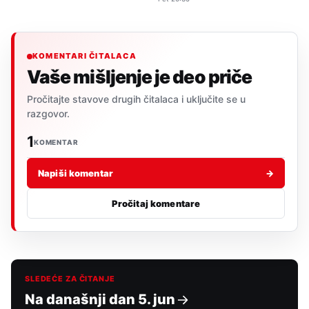
KOMENTARI ČITALACA
Vaše mišljenje je deo priče
Pročitajte stavove drugih čitalaca i uključite se u
razgovor.
1
KOMENTAR
Napiši komentar
→
Pročitaj komentare
SLEDEĆE ZA ČITANJE
Na današnji dan 5. jun