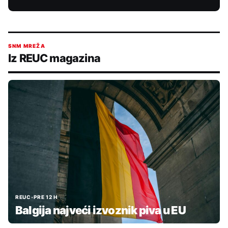
SNM MREŽA
Iz REUC magazina
REUC
•
PRE 12 H
Balgija najveći izvoznik piva u EU