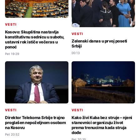
VESTI
Kosovo: Skupština nastavlja
VESTI
konstitutivnu sednicu u subotu,
Zelenski danas u prvoj poseti
ustavni rok ističe večeras u
Srbiji
ponoć
00:13
Pet 19:29
VESTI
VESTI
Direktor Telekoma Srbije trajno
Kako živi Kuba bez struje – njeni
proglašen nepoželjnom osobom
stanovnici organizuju život
na Kosovu
prema trenucima kada struja
dođe
Pet 20:52
Pet 20:35