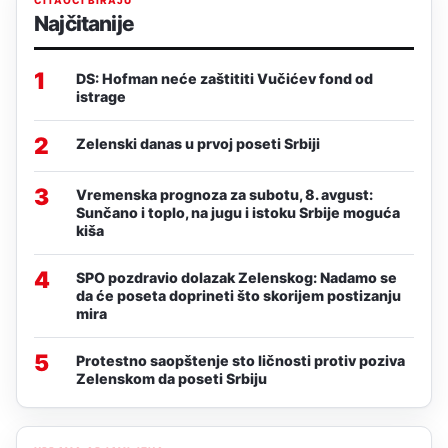
Najčitanije
1
DS: Hofman neće zaštititi Vučićev fond od
istrage
2
Zelenski danas u prvoj poseti Srbiji
3
Vremenska prognoza za subotu, 8. avgust:
Sunčano i toplo, na jugu i istoku Srbije moguća
kiša
4
SPO pozdravio dolazak Zelenskog: Nadamo se
da će poseta doprineti što skorijem postizanju
mira
5
Protestno saopštenje sto ličnosti protiv poziva
Zelenskom da poseti Srbiju