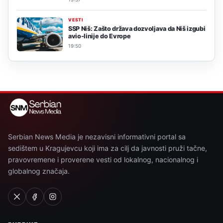
VESTI
SSP Niš: Zašto država dozvoljava da Niš izgubi
avio-linije do Evrope
19:50
Serbian News Media je nezavisni informativni portal sa
sedištem u Kragujevcu koji ima za cilj da javnosti pruži tačne,
pravovremene i proverene vesti od lokalnog, nacionalnog i
globalnog značaja.