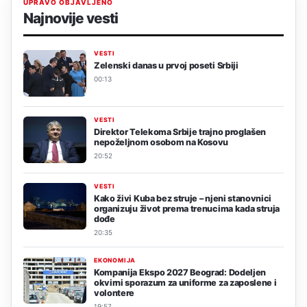
UPRAVO OBJAVLJENO
Najnovije vesti
VESTI
Zelenski danas u prvoj poseti Srbiji
00:13
VESTI
Direktor Telekoma Srbije trajno proglašen
nepoželjnom osobom na Kosovu
20:52
VESTI
Kako živi Kuba bez struje – njeni stanovnici
organizuju život prema trenucima kada struja
dođe
20:35
EKONOMIJA
Kompanija Ekspo 2027 Beograd: Dodeljen
okvirni sporazum za uniforme za zaposlene i
volontere
19:57