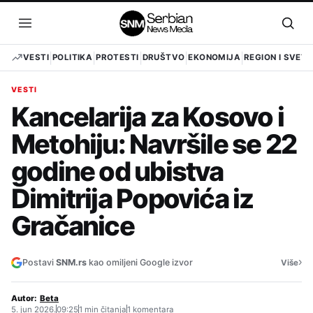
Pređi
na
Otvori
Otvo
sadržaj
meni
pret
VESTI
POLITIKA
PROTESTI
DRUŠTVO
EKONOMIJA
REGION I SVET
VESTI
Kancelarija za Kosovo i
Metohiju: Navršile se 22
godine od ubistva
Dimitrija Popovića iz
Gračanice
›
Postavi
SNM.rs
kao omiljeni Google izvor
Više
Autor:
Beta
5. jun 2026.
09:25
1 min čitanja
1 komentara