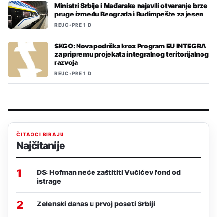
Ministri Srbije i Mađarske najavili otvaranje brze
pruge između Beograda i Budimpešte za jesen
REUC
•
PRE 1 D
SKGO: Nova podrška kroz Program EU INTEGRA
za pripremu projekata integralnog teritorijalnog
razvoja
REUC
•
PRE 1 D
ČITAOCI BIRAJU
Najčitanije
1
DS: Hofman neće zaštititi Vučićev fond od
istrage
2
Zelenski danas u prvoj poseti Srbiji