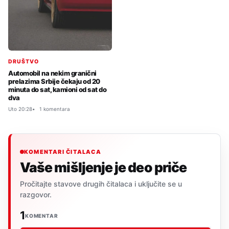
DRUŠTVO
Automobil na nekim granični
prelazima Srbije čekaju od 20
minuta do sat, kamioni od sat do
dva
Uto 20:28
1 komentara
KOMENTARI ČITALACA
Vaše mišljenje je deo priče
Pročitajte stavove drugih čitalaca i uključite se u
razgovor.
1
KOMENTAR