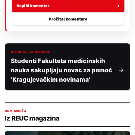
Napiši komentar
→
Pročitaj komentare
SLEDEĆE ZA ČITANJE
Studenti Fakulteta medicinskih
nauka sakupljaju novac za pomoć
‘Kragujevačkim novinama’
SNM MREŽA
Iz REUC magazina