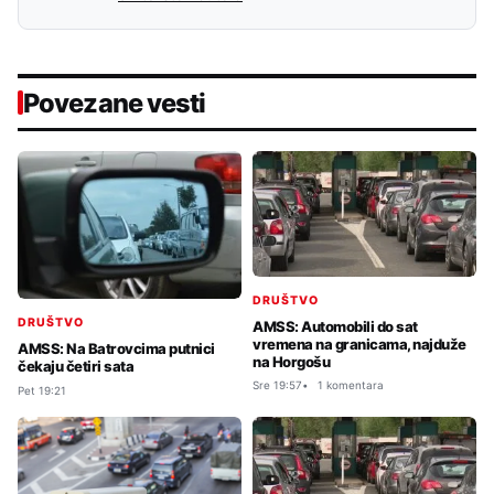
Povezane vesti
DRUŠTVO
DRUŠTVO
AMSS: Automobili do sat
vremena na granicama, najduže
AMSS: Na Batrovcima putnici
na Horgošu
čekaju četiri sata
Sre 19:57
1 komentara
Pet 19:21