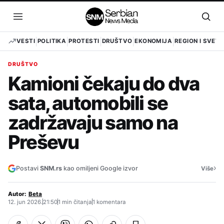
Pređi
na
Otvori
Otvo
sadržaj
meni
pret
VESTI
POLITIKA
PROTESTI
DRUŠTVO
EKONOMIJA
REGION I SVET
DRUŠTVO
Kamioni čekaju do dva
sata, automobili se
zadržavaju samo na
Preševu
›
Postavi
SNM.rs
kao omiljeni Google izvor
Više
Autor:
Beta
12. jun 2026.
21:50
1 min čitanja
1 komentara