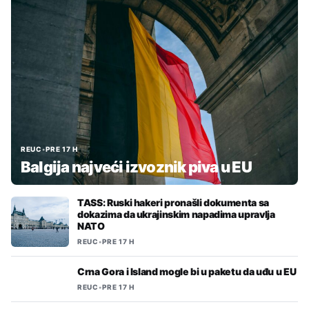
REUC
•
PRE 17 H
Balgija najveći izvoznik piva u EU
TASS: Ruski hakeri pronašli dokumenta sa
dokazima da ukrajinskim napadima upravlja
NATO
REUC
•
PRE 17 H
Crna Gora i Island mogle bi u paketu da uđu u EU
REUC
•
PRE 17 H