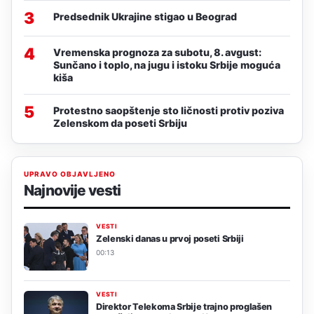
3
Predsednik Ukrajine stigao u Beograd
4
Vremenska prognoza za subotu, 8. avgust:
Sunčano i toplo, na jugu i istoku Srbije moguća
kiša
5
Protestno saopštenje sto ličnosti protiv poziva
Zelenskom da poseti Srbiju
UPRAVO OBJAVLJENO
Najnovije vesti
VESTI
Zelenski danas u prvoj poseti Srbiji
00:13
VESTI
Direktor Telekoma Srbije trajno proglašen