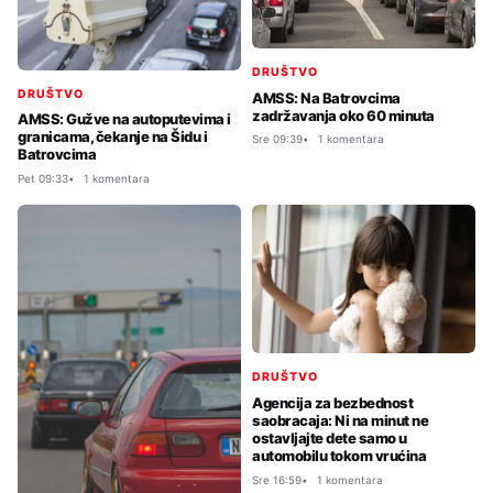
DRUŠTVO
DRUŠTVO
AMSS: Na Batrovcima
zadržavanja oko 60 minuta
AMSS: Gužve na autoputevima i
granicama, čekanje na Šidu i
Sre 09:39
1 komentara
Batrovcima
Pet 09:33
1 komentara
DRUŠTVO
Agencija za bezbednost
saobracaja: Ni na minut ne
ostavljajte dete samo u
automobilu tokom vrućina
Sre 16:59
1 komentara