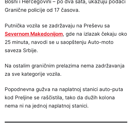
Bosni i Hercegovini – po dva sata, ukazuju podaci
Granične policije od 17 časova.
Putnička vozila se zadržavaju na Preševu sa
Severnom Makedonijom
, gde na izlazak čekaju oko
25 minuta, navodi se u saopštenju Auto-moto
saveza Srbije.
Na ostalim graničnim prelazima nema zadržavanja
za sve kategorije vozila.
Popodnevna gužva na naplatnoj stanici auto-puta
kod Preljine se raščistila, tako da dužih kolona
nema ni na jednoj naplatnoj stanici.