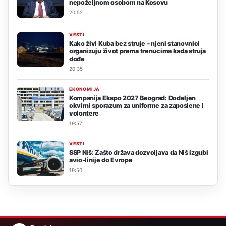
nepoželjnom osobom na Kosovu
20:52
VESTI
Kako živi Kuba bez struje – njeni stanovnici
organizuju život prema trenucima kada struja
dođe
20:35
EKONOMIJA
Kompanija Ekspo 2027 Beograd: Dodeljen
okvirni sporazum za uniforme za zaposlene i
volontere
19:57
VESTI
SSP Niš: Zašto država dozvoljava da Niš izgubi
avio-linije do Evrope
19:50