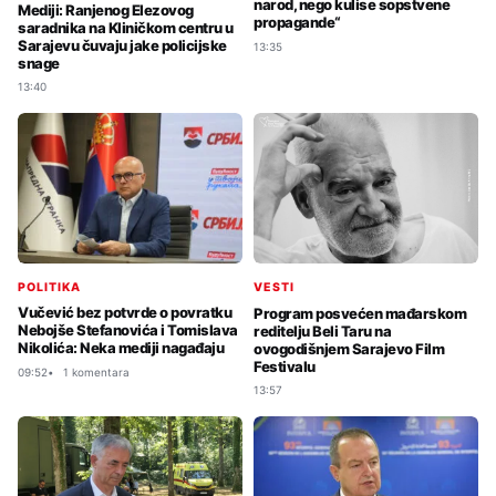
narod, nego kulise sopstvene
Mediji: Ranjenog Elezovog
propagande“
saradnika na Kliničkom centru u
Sarajevu čuvaju jake policijske
13:35
snage
13:40
POLITIKA
VESTI
Vučević bez potvrde o povratku
Program posvećen mađarskom
Nebojše Stefanovića i Tomislava
reditelju Beli Taru na
Nikolića: Neka mediji nagađaju
ovogodišnjem Sarajevo Film
Festivalu
09:52
1 komentara
13:57