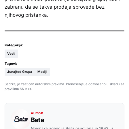
zabranu da se takva prodaja sprovede bez
njihovog pristanka.
Kategorija:
Vesti
Tagovi:
Junajted Grupa
Mediji
Sadržaj je zaštićen autorskim pravima. Prenošenje je dozvoljeno u skladu sa
pravilima SNM.rs.
AUTOR
Beta
Novinska agencija Beta osnovana je 1992. u