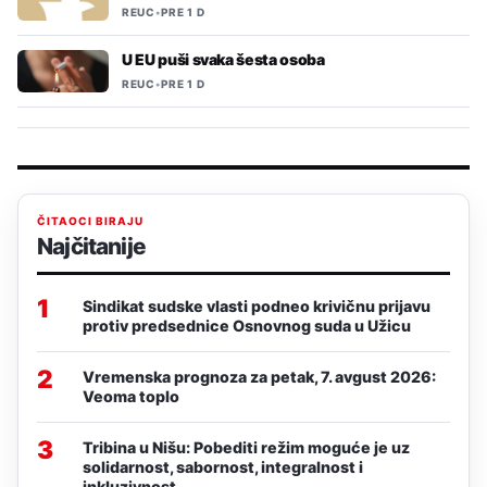
REUC
•
PRE 1 D
U EU puši svaka šesta osoba
REUC
•
PRE 1 D
ČITAOCI BIRAJU
Najčitanije
1
Sindikat sudske vlasti podneo krivičnu prijavu
protiv predsednice Osnovnog suda u Užicu
2
Vremenska prognoza za petak, 7. avgust 2026:
Veoma toplo
3
Tribina u Nišu: Pobediti režim moguće je uz
solidarnost, sabornost, integralnost i
inkluzivnost