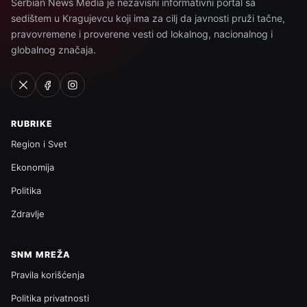
Serbian News Media je nezavisni informativni portal sa
sedištem u Kragujevcu koji ima za cilj da javnosti pruži tačne,
pravovremene i proverene vesti od lokalnog, nacionalnog i
globalnog značaja.
RUBRIKE
Region i Svet
Ekonomija
Politika
Zdravlje
SNM MREŽA
Pravila korišćenja
Politika privatnosti