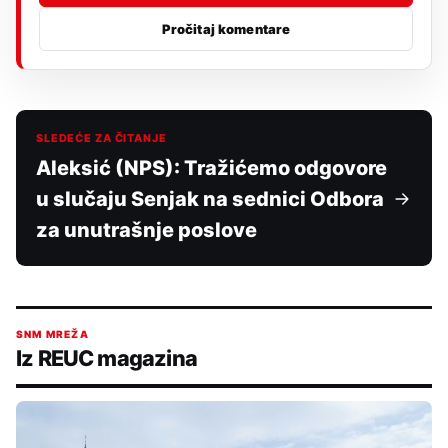
Pročitaj komentare
SLEDEĆE ZA ČITANJE
Aleksić (NPS): Tražićemo odgovore
u slučaju Senjak na sednici Odbora
za unutrašnje poslove
SNM MREŽA
Iz REUC magazina