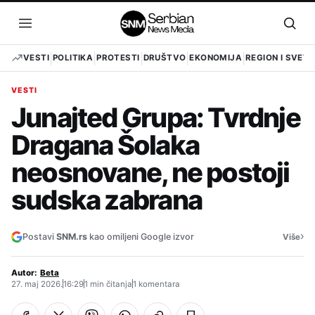
Pređi
na
Otvori
Otvo
sadržaj
meni
pret
VESTI
POLITIKA
PROTESTI
DRUŠTVO
EKONOMIJA
REGION I SVET
VESTI
Junajted Grupa: Tvrdnje
Dragana Šolaka
neosnovane, ne postoji
sudska zabrana
›
Postavi
SNM.rs
kao omiljeni Google izvor
Više
Autor:
Beta
27. maj 2026.
16:29
1 min čitanja
1 komentara