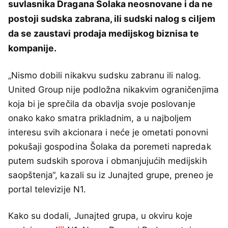
suvlasnika Dragana Šolaka neosnovane i da ne
postoji sudska zabrana, ili sudski nalog s ciljem
da se zaustavi prodaja medijskog biznisa te
kompanije.
„Nismo dobili nikakvu sudsku zabranu ili nalog.
United Group nije podložna nikakvim ograničenjima
koja bi je sprečila da obavlja svoje poslovanje
onako kako smatra prikladnim, a u najboljem
interesu svih akcionara i neće je ometati ponovni
pokušaji gospodina Šolaka da poremeti napredak
putem sudskih sporova i obmanjujućih medijskih
saopštenja“, kazali su iz Junajted grupe, preneo je
portal televizije N1.
Kako su dodali, Junajted grupa, u okviru koje