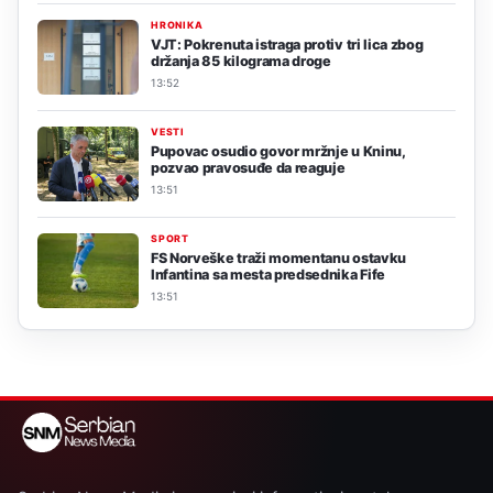
HRONIKA
VJT: Pokrenuta istraga protiv tri lica zbog
držanja 85 kilograma droge
13:52
VESTI
Pupovac osudio govor mržnje u Kninu,
pozvao pravosuđe da reaguje
13:51
SPORT
FS Norveške traži momentanu ostavku
Infantina sa mesta predsednika Fife
13:51