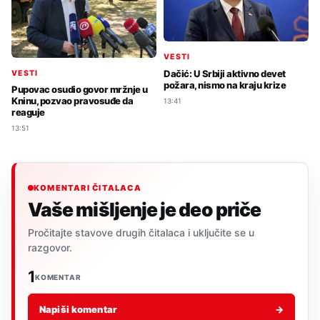
VESTI
Dačić: U Srbiji aktivno devet
VESTI
požara, nismo na kraju krize
Pupovac osudio govor mržnje u
Kninu, pozvao pravosuđe da
13:41
reaguje
13:51
KOMENTARI ČITALACA
Vaše mišljenje je deo priče
Pročitajte stavove drugih čitalaca i uključite se u
razgovor.
1
KOMENTAR
Napiši komentar
→