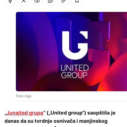
Foto: logo
„
Junajted grupa
“ („United group“) saopštila je
danas da su tvrdnje osnivača i manjinskog