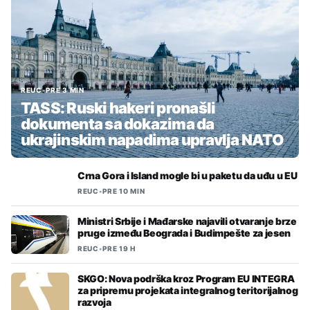
REUC
•
PRE 3 MIN
TASS: Ruski hakeri pronašli
dokumenta sa dokazima da
ukrajinskim napadima upravlja NATO
Crna Gora i Island mogle bi u paketu da uđu u EU
REUC
•
PRE 10 MIN
Ministri Srbije i Mađarske najavili otvaranje brze
pruge između Beograda i Budimpešte za jesen
REUC
•
PRE 19 H
SKGO: Nova podrška kroz Program EU INTEGRA
za pripremu projekata integralnog teritorijalnog
razvoja