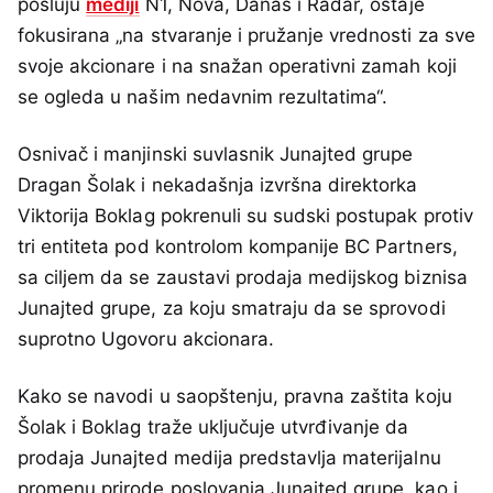
posluju
mediji
N1, Nova, Danas i Radar, ostaje
fokusirana „na stvaranje i pružanje vrednosti za sve
svoje akcionare i na snažan operativni zamah koji
se ogleda u našim nedavnim rezultatima“.
Osnivač i manjinski suvlasnik Junajted grupe
Dragan Šolak i nekadašnja izvršna direktorka
Viktorija Boklag pokrenuli su sudski postupak protiv
tri entiteta pod kontrolom kompanije BC Partners,
sa ciljem da se zaustavi prodaja medijskog biznisa
Junajted grupe, za koju smatraju da se sprovodi
suprotno Ugovoru akcionara.
Kako se navodi u saopštenju, pravna zaštita koju
Šolak i Boklag traže uključuje utvrđivanje da
prodaja Junajted medija predstavlja materijalnu
promenu prirode poslovanja Junajted grupe, kao i