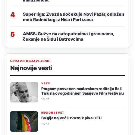
4
Super liga: Zvezda dočekuje Novi Pazar, odložen
meč Radničkog iz Niša i Partizana
5
AMSS: Gužve na autoputevima i granicama,
čekanje na Šidu i Batrovcima
UPRAVO OBJAVLJENO
Najnovije vesti
VESTI
Program posvećen mađarskom reditelju Beli
Taru na ovogodišnjem Sarajevo Film Festivalu
13:57
REGION I SVET
Balgija najveći izvoznik piva u EU
13:53