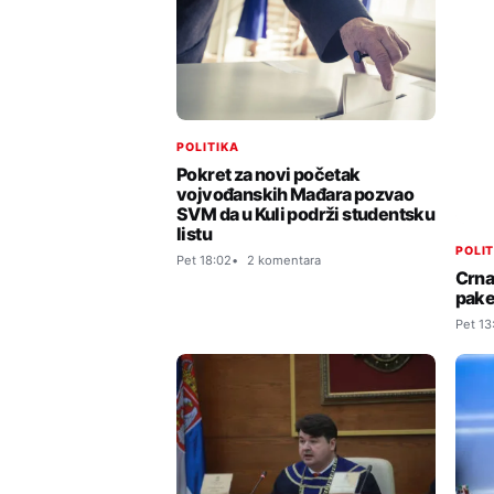
POLITIKA
Pokret za novi početak
vojvođanskih Mađara pozvao
SVM da u Kuli podrži studentsku
listu
POLI
Pet 18:02
2 komentara
Crna 
pake
Pet 13