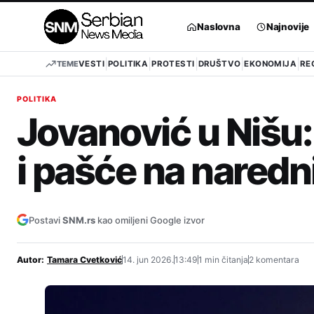
Pređi
na
Naslovna
Najnovije
sadržaj
TEME
VESTI
POLITIKA
PROTESTI
DRUŠTVO
EKONOMIJA
RE
POLITIKA
Jovanović u Nišu: 
i pašće na naredn
Postavi
SNM.rs
kao omiljeni Google izvor
Autor:
Tamara Cvetković
14. jun 2026.
13:49
1 min čitanja
2 komentara