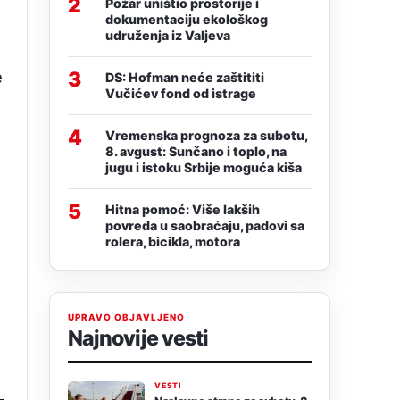
2
Požar uništio prostorije i
dokumentaciju ekološkog
udruženja iz Valjeva
e
3
DS: Hofman neće zaštititi
Vučićev fond od istrage
4
Vremenska prognoza za subotu,
8. avgust: Sunčano i toplo, na
jugu i istoku Srbije moguća kiša
5
Hitna pomoć: Više lakših
povreda u saobraćaju, padovi sa
rolera, bicikla, motora
UPRAVO OBJAVLJENO
Najnovije vesti
VESTI