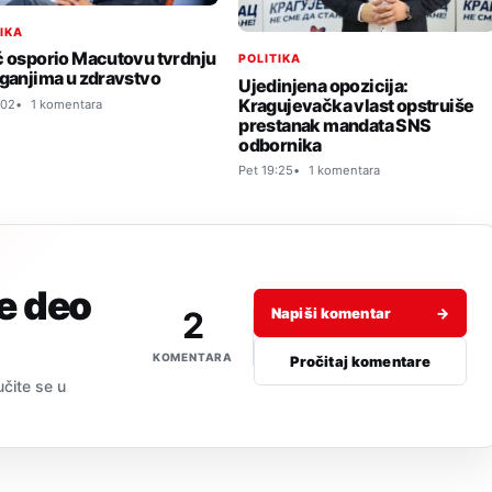
TIKA
ć osporio Macutovu tvrdnju
POLITIKA
aganjima u zdravstvo
Ujedinjena opozicija:
Kragujevačka vlast opstruiše
:02
1 komentara
prestanak mandata SNS
odbornika
Pet 19:25
1 komentara
je deo
2
Napiši komentar
→
KOMENTARA
Pročitaj komentare
učite se u