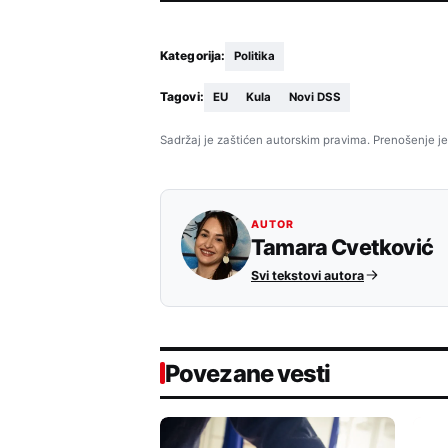
Kategorija:
Politika
Tagovi:
EU
Kula
Novi DSS
Sadržaj je zaštićen autorskim pravima. Prenošenje je
AUTOR
Tamara Cvetković
Svi tekstovi autora
Povezane vesti