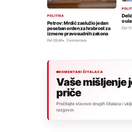
POLI
Deli
POLITIKA
o ul
Petrov: Mrdić zaslužio jedan
poseban orden za hrabrost za
Čet 11
izmene pravosudnih zakona
Pet 09:49
3 komentara
KOMENTARI ČITALACA
Vaše mišljenje 
priče
Pročitajte stavove drugih čitalaca i uklj
razgovor.