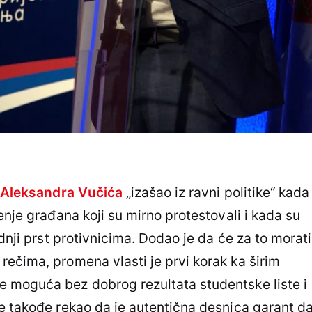
m
Aleksandra Vučića
„izašao iz ravni politike“ kada
enje građana koji su mirno protestovali i kada su
ednji prst protivnicima. Dodao je da će za to morati
ečima, promena vlasti je prvi korak ka širim
 moguća bez dobrog rezultata studentske liste i
e takođe rekao da je autentična desnica garant d