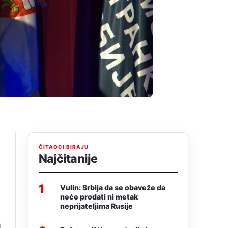
ČITAOCI BIRAJU
Najčitanije
1
Vulin: Srbija da se obaveže da
neće prodati ni metak
neprijateljima Rusije
a