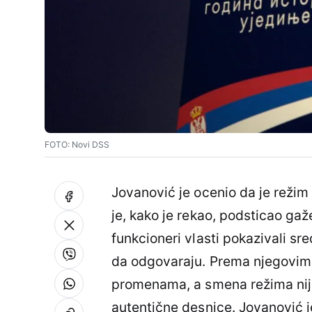
FOTO: Novi DSS
Jovanović je ocenio da je reži
je, kako je rekao, podsticao gaž
funkcioneri vlasti pokazivali sr
da odgovaraju. Prema njegovim r
promenama, a smena režima nije
autentične desnice. Jovanović j