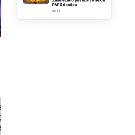
Zabeleženo povećanje nekih
PM10 čestica
08:58