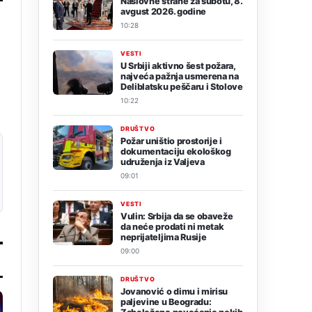
Naslovne strane za subotu, 8.
avgust 2026. godine
10:28
VESTI
U Srbiji aktivno šest požara,
najveća pažnja usmerena na
Deliblatsku peščaru i Stolove
10:22
DRUŠTVO
Požar uništio prostorije i
dokumentaciju ekološkog
udruženja iz Valjeva
09:01
VESTI
Vulin: Srbija da se obaveže
da neće prodati ni metak
neprijateljima Rusije
09:00
DRUŠTVO
Jovanović o dimu i mirisu
paljevine u Beogradu: