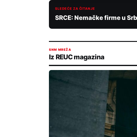
SLEDEĆE ZA ČITANJE
SRCE: Nemačke firme u Srbi
SNM MREŽA
Iz REUC magazina