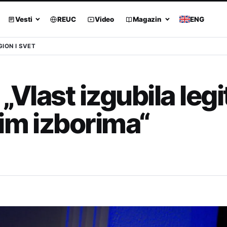
Vesti
REUC
Video
Magazin
ENG
GION I SVET
„Vlast izgubila legi
im izborima“