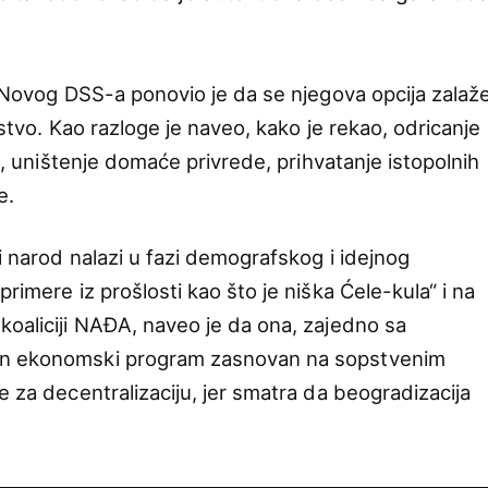
r Novog DSS-a ponovio je da se njegova opcija zalaž
nstvo. Kao razloge je naveo, kako je rekao, odricanje
je, uništenje domaće privrede, prihvatanje istopolnih
e.
i narod nalazi u fazi demografskog i idejnog
rimere iz prošlosti kao što je niška Ćele-kula“ i na
koaliciji NAĐA, naveo je da ona, zajedno sa
jan ekonomski program zasnovan na sopstvenim
e za decentralizaciju, jer smatra da beogradizacija