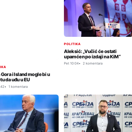
POLITIKA
Aleksić: „Vučić će ostati
upamćen po izdaji na KiM“
Pet 10:04
2 komentara
TIKA
Gora i Island mogle bi u
tu da uđu u EU
:42
1 komentara