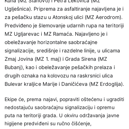
Kuna (MZ Stanovo) i Petra Lekovića (MZ
Uglješnica). Priprema za asfaltiranje najavljena je i
za pešačku stazu u Atonskoj ulici (MZ Aerodrom).
Predviđeno je šlemovanje udarnih rupa na teritoriji
MZ Ugljarevac i MZ Ramaća. Najavljeno je i
obeležavanje horizontalne saobraćajne
signalizacije, središnje i razdelne linije, u ulicama
Zmaj Jovina (MZ 1. maj) i Grada Sirena (MZ
Bubanj), kao i obeležavanje pešačkih prelaza i
drugih oznaka na kolovozu na raskrsnici ulica
Bulevar kraljice Marije i Daničićeva (MZ Erdoglija).
Ekipe će, prema najavi, popraviti oštećenu i ugraditi
nedostajuću saobraćajnu signalizaciju i opremu
puta na teritoriji grada. U okviru održavanja javne
higijene predviđeni su ručno čišćenje,