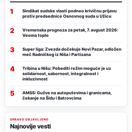
1
Sindikat sudske vlasti podneo krivičnu prijavu
protiv predsednice Osnovnog suda u Užicu
2
Vremenska prognoza za petak, 7. avgust 2026:
Veoma toplo
3
Super liga: Zvezda dočekuje Novi Pazar, odložen
meč Radničkog iz Niša i Partizana
4
Tribina u Nišu: Pobediti režim moguće je uz
solidarnost, sabornost, integralnost i
inkluzivnost
5
AMSS: Gužve na autoputevima i granicama,
čekanje na Šidu i Batrovcima
UPRAVO OBJAVLJENO
Najnovije vesti