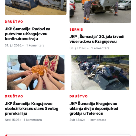
DRUŠTVO
JKP Šumadija: Radovi na
SERVIS
putevima u Kragujevcu
JKP „Šumadija“ 30. jula izvodi
kontinuirano traju
više radova u Kragujevcu
31. jul 2026.
1 komentara
30. jul 2026.
1 komentara
DRUŠTVO
DRUŠTVO
JKP Šumadija Kragujevac
JKP Šumadija Kragujevac
obeležilo krsnu slavu Svetog
uklanja divlju deponiju kod
proroka Iliju
groblja u Tefereču
Ned 15:08
1 komentara
Sub 18:02
1 komentara