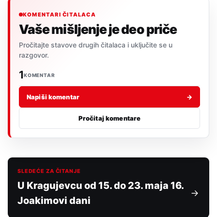
KOMENTARI ČITALACA
Vaše mišljenje je deo priče
Pročitajte stavove drugih čitalaca i uključite se u
razgovor.
1
KOMENTAR
Napiši komentar
→
Pročitaj komentare
SLEDEĆE ZA ČITANJE
U Kragujevcu od 15. do 23. maja 16.
Joakimovi dani