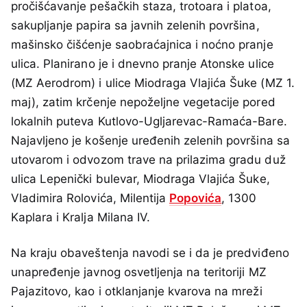
pročišćavanje pešačkih staza, trotoara i platoa,
sakupljanje papira sa javnih zelenih površina,
mašinsko čišćenje saobraćajnica i noćno pranje
ulica. Planirano je i dnevno pranje Atonske ulice
(MZ Aerodrom) i ulice Miodraga Vlajića Šuke (MZ 1.
maj), zatim krčenje nepoželjne vegetacije pored
lokalnih puteva Kutlovo-Ugljarevac-Ramaća-Bare.
Najavljeno je košenje uređenih zelenih površina sa
utovarom i odvozom trave na prilazima gradu duž
ulica Lepenički bulevar, Miodraga Vlajića Šuke,
Vladimira Rolovića, Milentija
Popovića
, 1300
Kaplara i Kralja Milana IV.
Na kraju obaveštenja navodi se i da je predviđeno
unapređenje javnog osvetljenja na teritoriji MZ
Pajazitovo, kao i otklanjanje kvarova na mreži