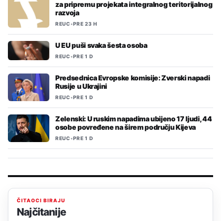
za pripremu projekata integralnog teritorijalnog
razvoja
REUC
•
PRE 23 H
U EU puši svaka šesta osoba
REUC
•
PRE 1 D
Predsednica Evropske komisije: Zverski napadi
Rusije u Ukrajini
REUC
•
PRE 1 D
Zelenski: U ruskim napadima ubijeno 17 ljudi, 44
osobe povređene na širem području Kijeva
REUC
•
PRE 1 D
ČITAOCI BIRAJU
Najčitanije