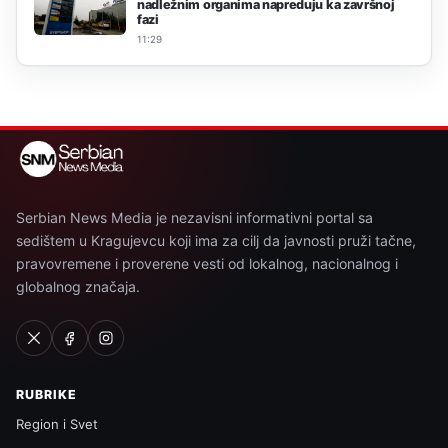
nadležnim organima napreduju ka završnoj
fazi
11:29
Serbian News Media je nezavisni informativni portal sa
sedištem u Kragujevcu koji ima za cilj da javnosti pruži tačne,
pravovremene i proverene vesti od lokalnog, nacionalnog i
globalnog značaja.
RUBRIKE
Region i Svet