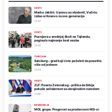
VESTI
Marko Jakšić: U pravu su studenti, Vučiću
izdao si Kosovo za sve generacije
12:57
VESTI
Pucnjava u srednjoj školi na Tajlandu,
poginulo najmanje šest osoba
12:52
TURIZAM
Salcburg – grad koji ćete poželeti da posetite
više od jednom
12:23
VESTI
ZLF: Poseta Zelenskog – prilika da Srbija
pokaže solidarnost sa ukrajinskim narodom
11:59
EKONOMIJA
MOL grupa: Pregovori sa prodavcem NIS-a i