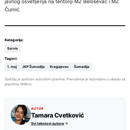
javnog osvetljenja na teritoriji MZ Beloševac i MZ
Čumić.
Kategorija:
Servis
Tagovi:
1. maj
JKP Šumadija
Kragujevac
Šumadija
Sadržaj je zaštićen autorskim pravima. Prenošenje je dozvoljeno u skladu sa
pravilima SNM.rs.
AUTOR
Tamara Cvetković
Svi tekstovi autora