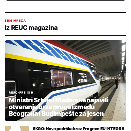
SNM MREŽA
Iz REUC magazina
REUC
•
PRE 18 H
Ministri Srbije i Mađarske najavili
otvaranje brze pruge između
Beograda i Budimpešte za jesen
SKGO: Nova podrška kroz Program EU INTEGRA