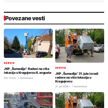
Povezane vesti
SERVIS
SERVIS
JKP „Šumadija“: Radovi na više
lokacija u Kragujevcu 6. avgusta
JKP „Šumadija“ 31. jula izvodi
radove na više lokacija u
Čet 12:22
1 komentara
Kragujevcu
31. jul 2026.
1 komentara