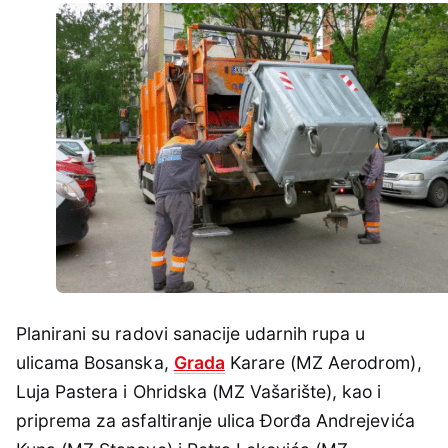
Planirani su radovi sanacije udarnih rupa u
ulicama Bosanska,
Grada
Karare (MZ Aerodrom),
Luja Pastera i Ohridska (MZ Vašarište), kao i
priprema za asfaltiranje ulica Đorđa Andrejevića