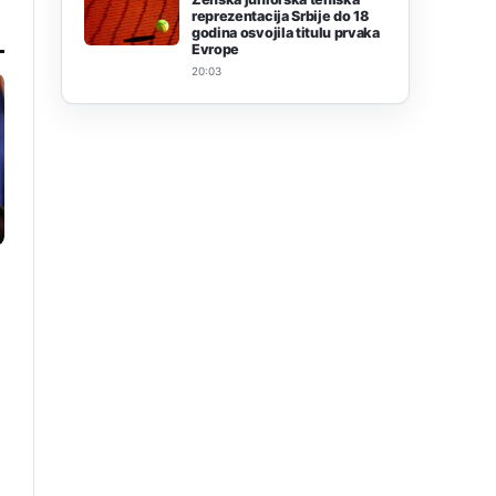
reprezentacija Srbije do 18
godina osvojila titulu prvaka
Evrope
20:03