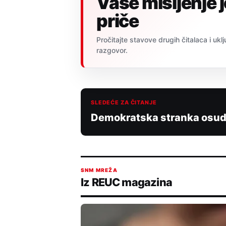
Vaše mišljenje 
priče
Pročitajte stavove drugih čitalaca i uklj
razgovor.
SLEDEĆE ZA ČITANJE
Demokratska stranka osud
SNM MREŽA
Iz REUC magazina