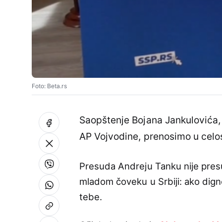
Foto: Beta.rs
Saopštenje Bojana Jankulovića,
AP Vojvodine, prenosimo u celos
Presuda Andreju Tanku nije pre
mladom čoveku u Srbiji: ako digneš
tebe.