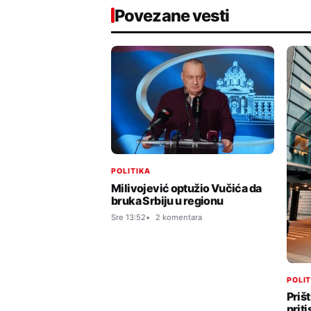
Povezane vesti
POLITIKA
Milivojević optužio Vučića da
bruka Srbiju u regionu
Sre 13:52
2 komentara
POLI
Prišt
priti