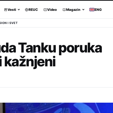
Vesti
REUC
Video
Magazin
ENG
GION I SVET
uda Tanku poruka
i kažnjeni