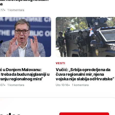
ba
:17
1 komentara
I
VESTI
ć u Donjem Malovanu:
Vučić: „Srbija opredeljena da
 treba da budu najglasniji u
čuva regionalni mir, njena
anju regionalnog mira“
vojska nije slabija od Hrvatske“
:07
1 komentara
Uto 10:16
1 komentara