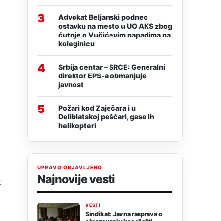
3
Advokat Beljanski podneo
ostavku na mesto u UO AKS zbog
ćutnje o Vučićevim napadima na
koleginicu
4
Srbija centar – SRCE: Generalni
direktor EPS-a obmanjuje
javnost
5
Požari kod Zaječara i u
Deliblatskoj peščari, gase ih
helikopteri
UPRAVO OBJAVLJENO
Najnovije vesti
k
VESTI
Sindikat: Javna rasprava o