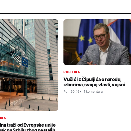
POLITIKA
Vučić iz Čipuljića o narodu,
izborima, svojoj vlasti, vojsci
Pon 20:46
1 komentara
TIKA
ina traži od Evropske unije
sak na Srbiju zbog nestalih