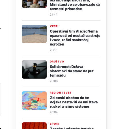
obrazovanju kao rijaliti,
Ministarstvo se obavezalo da
razmotri primedbe
21:44
VESTI
Operativni tim Vlade: Nema
opasnosti od nestašica struje
i vode, rečni saobraćaj
ugrožen
20:18
DRUŠTVO
Solidarnost: Država
sistemski da stane na put
femicidu
20:06
REGION I SVET
Zelenski obećao da će
vojska nastaviti da uništava
ruske lansirne sisteme
20:04
SPORT
Ženska juniorska teniska