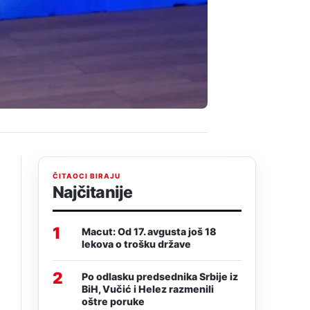
ČITAOCI BIRAJU
Najčitanije
1
Macut: Od 17. avgusta još 18
lekova o trošku države
2
Po odlasku predsednika Srbije iz
BiH, Vučić i Helez razmenili
oštre poruke