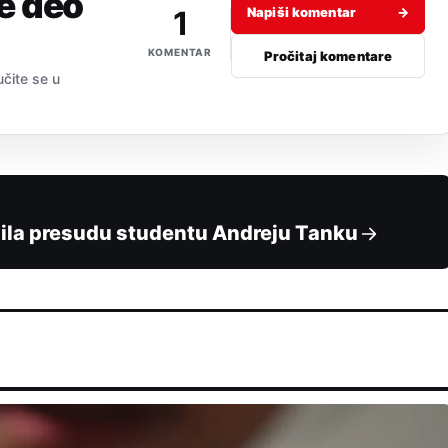
je deo
1
Napiši komentar
→
KOMENTAR
Pročitaj komentare
učite se u
ila presudu studentu Andreju Tanku