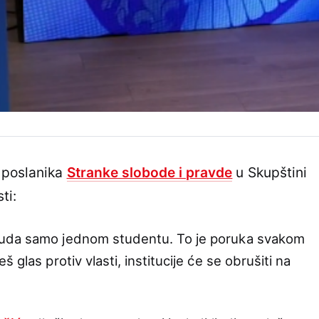
 poslanika
Stranke slobode i pravde
u Skupštini
ti:
suda samo jednom studentu. To je poruka svakom
 glas protiv vlasti, institucije će se obrušiti na