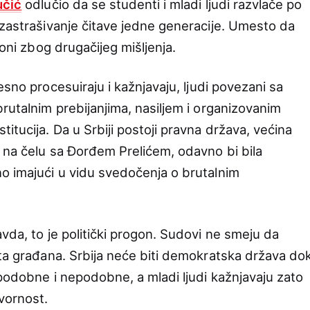
učić
odlučio da se studenti i mladi ljudi razvlače po
 zastrašivanje čitave jedne generacije. Umesto da
goni zbog drugačijeg mišljenja.
esno procesuiraju i kažnjavaju, ljudi povezani sa
rutalnim prebijanjima, nasiljem i organizovanim
itucija. Da u Srbiji postoji pravna država, većina
, na čelu sa Đorđem Prelićem, odavno bi bila
o imajući u vidu svedočenja o brutalnim
vda, to je politički progon. Sudovi ne smeju da
ita građana. Srbija neće biti demokratska država do
 podobne i nepodobne, a mladi ljudi kažnjavaju zato
vornost.