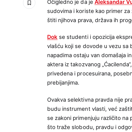
Očigledno je da je
Aleksandar V
sudovima i koriste kao primer za
štiti njihova prava, država ih pro
Dok
se studenti i opozicija ekspr
vlašću koji se dovode u vezu sa b
napadima ostaju van domašaja inst
aktera iz takozvanog „Ćacilenda“
privedena i procesuirana, posebn
prebijanjima.
Ovakva selektivna pravda nije pra
budu instrument vlasti, već zašt
se zakoni primenjuju različito na
što traže slobodu, pravdu i odgo