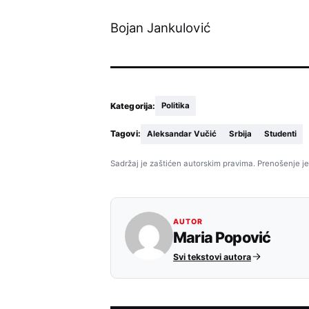
Bojan Jankulović
Kategorija:
Politika
Tagovi:
Aleksandar Vučić
Srbija
Studenti
Sadržaj je zaštićen autorskim pravima. Prenošenje je
AUTOR
Maria Popović
Svi tekstovi autora