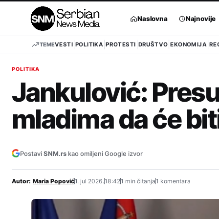
Pređi
na
Naslovna
Najnovije
sadržaj
TEME
VESTI
POLITIKA
PROTESTI
DRUŠTVO
EKONOMIJA
RE
POLITIKA
Jankulović: Pres
mladima da će bit
Postavi
SNM.rs
kao omiljeni Google izvor
Autor:
Maria Popović
1. jul 2026.
18:42
1 min čitanja
1 komentara