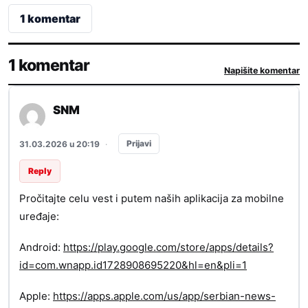
1 komentar
1 komentar
Napišite komentar
SNM
Prijavi
31.03.2026 u 20:19
·
Reply
Pročitajte celu vest i putem naših aplikacija za mobilne
uređaje:
Android:
https://play.google.com/store/apps/details?
id=com.wnapp.id1728908695220&hl=en&pli=1
Apple:
https://apps.apple.com/us/app/serbian-news-