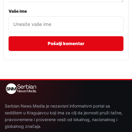
Vaše ime
Serbian News Media je nezavisni informativni portal sa
sedištem u Kragujevcu koji ima za cilj da javnosti pruži tačne,
pravovremene i proverene vesti od lokalnog, nacionalnog i
globalnog značaja.