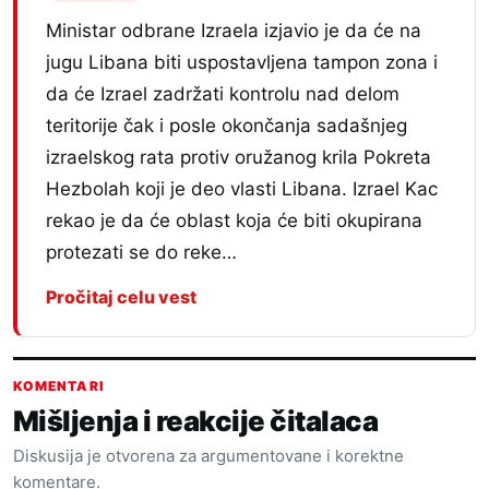
Ministar odbrane Izraela izjavio je da će na
jugu Libana biti uspostavljena tampon zona i
da će Izrael zadržati kontrolu nad delom
teritorije čak i posle okončanja sadašnjeg
izraelskog rata protiv oružanog krila Pokreta
Hezbolah koji je deo vlasti Libana. Izrael Kac
rekao je da će oblast koja će biti okupirana
protezati se do reke…
Pročitaj celu vest
KOMENTARI
Mišljenja i reakcije čitalaca
Diskusija je otvorena za argumentovane i korektne
komentare.