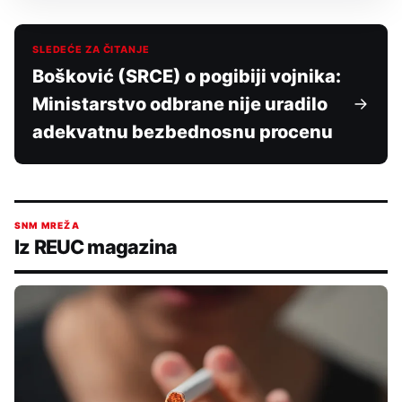
SLEDEĆE ZA ČITANJE
Bošković (SRCE) o pogibiji vojnika:
Ministarstvo odbrane nije uradilo
adekvatnu bezbednosnu procenu
SNM MREŽA
Iz REUC magazina