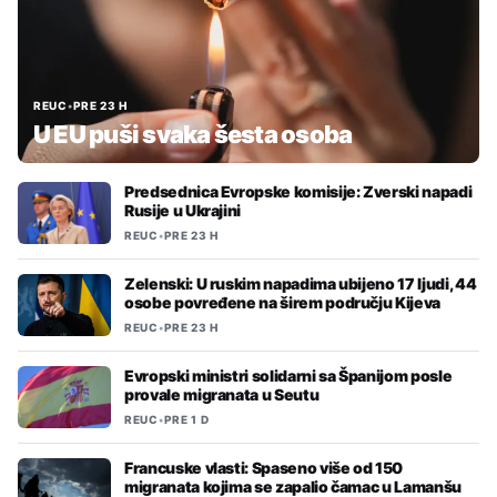
REUC
•
PRE 23 H
U EU puši svaka šesta osoba
Predsednica Evropske komisije: Zverski napadi
Rusije u Ukrajini
REUC
•
PRE 23 H
Zelenski: U ruskim napadima ubijeno 17 ljudi, 44
osobe povređene na širem području Kijeva
REUC
•
PRE 23 H
Evropski ministri solidarni sa Španijom posle
provale migranata u Seutu
REUC
•
PRE 1 D
Francuske vlasti: Spaseno više od 150
migranata kojima se zapalio čamac u Lamanšu