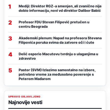
1
Mediji: Direktor RGZ-a smenjen, ali zvanično nije
dobio informaciju, novi vd direktor Dalibor Babić
2
Profesor FDU Stevan Filipović pretučen u
centru Beograda
3
Akademski plenum: Napad na profesora Stevana
Filipovića poruka svima da zatvore oči i ćute
4
Delić osporio Macutovu tvrdnju o ulaganjima u
zdravstvo
5
Pastor (SVM):Izlazimo samostalno na izbore,
potrebno vreme za međusobno poverenje s
Peterom Mađarom
UPRAVO OBJAVLJENO
Najnovije vesti