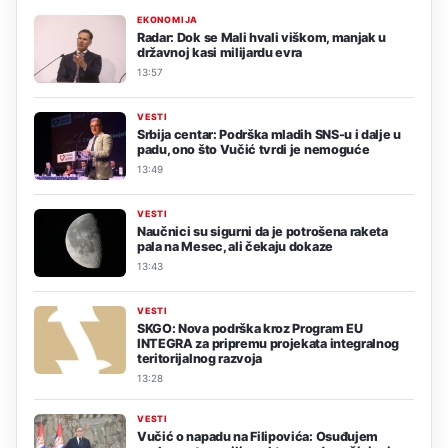
EKONOMIJA
Radar: Dok se Mali hvali viškom, manjak u
državnoj kasi milijardu evra
13:57
VESTI
Srbija centar: Podrška mladih SNS-u i dalje u
padu, ono što Vučić tvrdi je nemoguće
13:49
VESTI
Naučnici su sigurni da je potrošena raketa
pala na Mesec, ali čekaju dokaze
13:43
VESTI
SKGO: Nova podrška kroz Program EU
INTEGRA za pripremu projekata integralnog
teritorijalnog razvoja
13:28
VESTI
Vučić o napadu na Filipovića: Osuđujem