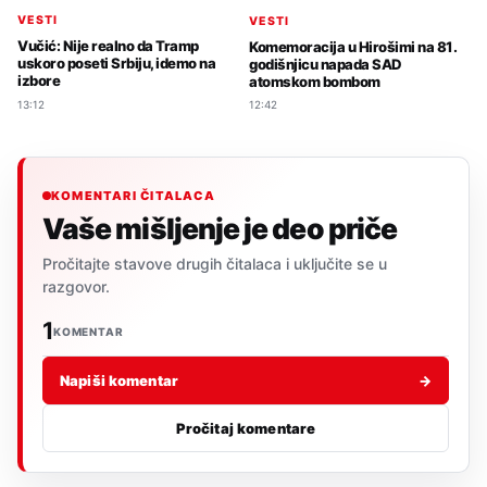
VESTI
VESTI
Vučić: Nije realno da Tramp
Komemoracija u Hirošimi na 81.
uskoro poseti Srbiju, idemo na
godišnjicu napada SAD
izbore
atomskom bombom
13:12
12:42
KOMENTARI ČITALACA
Vaše mišljenje je deo priče
Pročitajte stavove drugih čitalaca i uključite se u
razgovor.
1
KOMENTAR
Napiši komentar
→
Pročitaj komentare