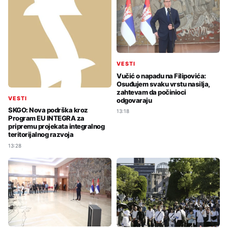
VESTI
Vučić o napadu na Filipovića:
Osuđujem svaku vrstu nasilja,
zahtevam da počinioci
VESTI
odgovaraju
SKGO: Nova podrška kroz
13:18
Program EU INTEGRA za
pripremu projekata integralnog
teritorijalnog razvoja
13:28