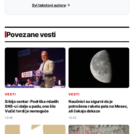
Svi tekstovi autora
Povezane vesti
VESTI
VESTI
Srbija centar: Podrška mladih
Naučnici su sigurni da je
SNS-u i dalje u padu, ono što
potrošena raketa pala na Mesec,
Vučić tvrdi je nemoguće
ali čekaju dokaze
13:49
13:43