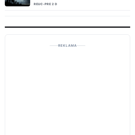
REUC
•
PRE 2 D
REKLAMA