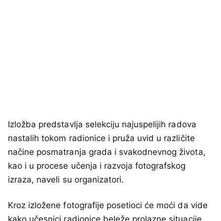
Izložba predstavlja selekciju najuspelijih radova
nastalih tokom radionice i pruža uvid u različite
načine posmatranja grada i svakodnevnog života,
kao i u procese učenja i razvoja fotografskog
izraza, naveli su organizatori.
Kroz izložene fotografije posetioci će moći da vide
kako učesnici radionice beleže prolazne situacije,