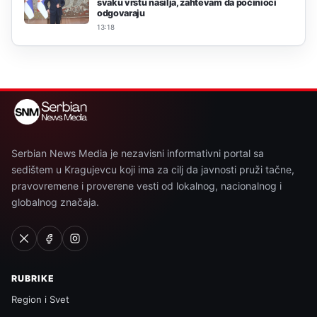
svaku vrstu nasilja, zahtevam da počinioci
odgovaraju
13:18
Serbian News Media je nezavisni informativni portal sa
sedištem u Kragujevcu koji ima za cilj da javnosti pruži tačne,
pravovremene i proverene vesti od lokalnog, nacionalnog i
globalnog značaja.
RUBRIKE
Region i Svet