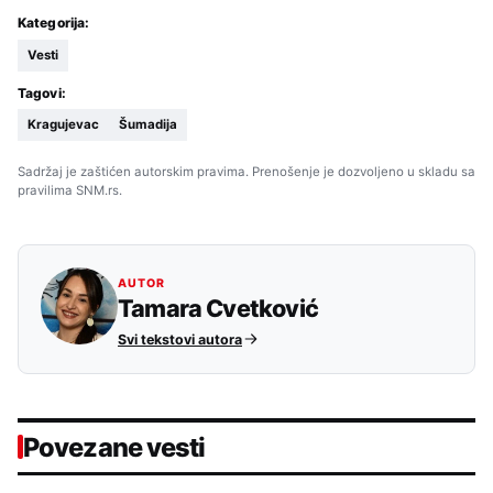
Kategorija:
Vesti
Tagovi:
Kragujevac
Šumadija
Sadržaj je zaštićen autorskim pravima. Prenošenje je dozvoljeno u skladu sa
pravilima SNM.rs.
AUTOR
Tamara Cvetković
Svi tekstovi autora
Povezane vesti