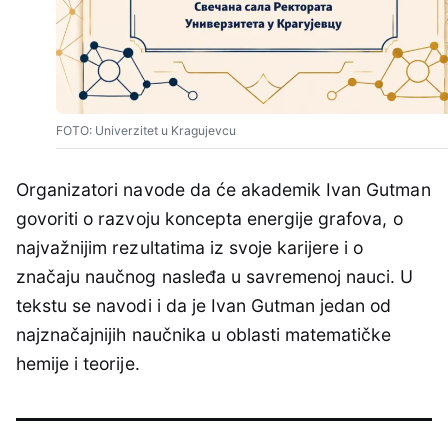
FOTO: Univerzitet u Kragujevcu
Organizatori navode da će akademik Ivan Gutman
govoriti o razvoju koncepta energije grafova, o
najvažnijim rezultatima iz svoje karijere i o
značaju naučnog nasleđa u savremenoj nauci. U
tekstu se navodi i da je Ivan Gutman jedan od
najznačajnijih naučnika u oblasti matematičke
hemije i teorije.