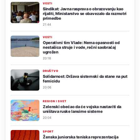
VESTI
Sindikat: Javna rasprava o obrazovanju kao
rijaliti, Ministarstvo se obavezalo da razmotri
primedbe
21:44
VESTI
Operativni tim Vlade: Nema opasnosti od
nestašica struje i vode, rečni saobraćaj
ugrožen
20:18
DRUŠTVO
Solidarnost: Država sistemski da stane na put
femicidu
20:06
REGION I SVET
Zelenski obećao da će vojska nastaviti da
uništava ruske lansirne sisteme
20:04
SPORT
Ženska juniorska teniska reprezentacija