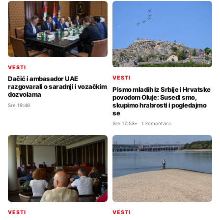
VESTI
VESTI
Dačić i ambasador UAE
razgovarali o saradnji i vozačkim
Pismo mladih iz Srbije i Hrvatske
dozvolama
povodom Oluje: Susedi smo,
skupimo hrabrosti i pogledajmo
Sre 19:48
se
Sre 17:53
1 komentara
VESTI
VESTI