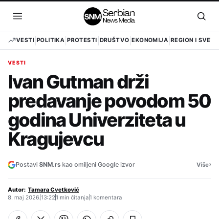
Pređi
na
Otvori
Otvo
sadržaj
meni
pret
VESTI
POLITIKA
PROTESTI
DRUŠTVO
EKONOMIJA
REGION I SVET
VESTI
Ivan Gutman drži
predavanje povodom 50
godina Univerziteta u
Kragujevcu
›
Postavi
SNM.rs
kao omiljeni Google izvor
Više
Autor:
Tamara Cvetković
8. maj 2026.
13:22
1 min čitanja
1 komentara