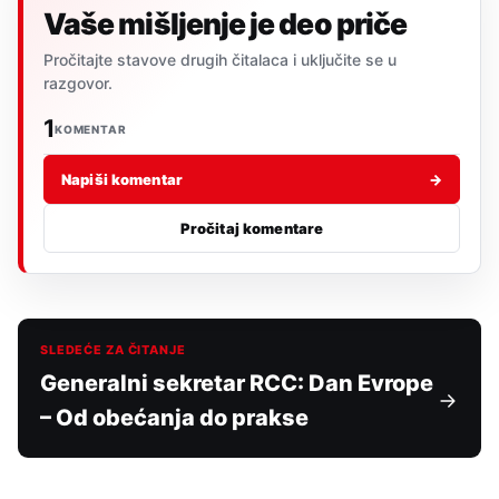
Vaše mišljenje je deo priče
Pročitajte stavove drugih čitalaca i uključite se u
razgovor.
1
KOMENTAR
Napiši komentar
→
Pročitaj komentare
SLEDEĆE ZA ČITANJE
Generalni sekretar RCC: Dan Evrope
– Od obećanja do prakse