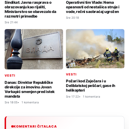
Sindikat: Javna rasprava o
Operativni tim Vlade: Nema
obrazovanju kao rijaliti,
opasnosti od nestašica struje i
Ministarstvo se obavezalo da
vode, rečni saobraćaj ugrožen
razmotri primedbe
Sre 20:18
Sre 21:44
VESTI
VESTI
Požari kod Zaječara i u
Danas: Direktor Republičke
Deliblatskoj peščari, gase ih
direkcije za imovinu Jovan
helikopteri
Vorkapić smenjen pred istek
mandata
Sre 17:22
1 komentara
Sre 18:05
1 komentara
KOMENTARI ČITALACA