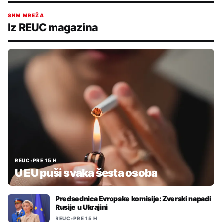
SNM MREŽA
Iz REUC magazina
REUC
•
PRE 15 H
U EU puši svaka šesta osoba
Predsednica Evropske komisije: Zverski napadi
Rusije u Ukrajini
REUC
•
PRE 15 H