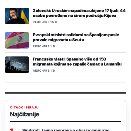
Zelenski: U ruskim napadima ubijeno 17 ljudi, 44
osobe povređene na širem području Kijeva
REUC
•
PRE 15 H
Evropski ministri solidarni sa Španijom posle
provale migranata u Seutu
REUC
•
PRE 1 D
Francuske vlasti: Spaseno više od 150
migranata kojima se zapalio čamac u Lamanšu
REUC
•
PRE 1 D
ČITAOCI BIRAJU
Najčitanije
1
Sindikat: Javna rasprava o obrazovanju kao