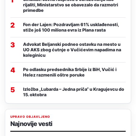
rijaliti, Ministarstvo se obavezalo da razmotri
primedbe
2
Fon der Lajen: Pozdravljam 61% usklađenosti,
stiže još 100 miliona evra iz Plana rasta
3
Advokat Beljanski podneo ostavku na mesto u
UO AKS zbog ćutnje o Vučićevim napadima na
koleginicu
4
Po odlasku predsednika Srbije iz BiH, Vučić i
Helez razmenili oštre poruke
5
Izložba „Lubarda – Jedna priča“ u Kragujevcu do
15. oktobra
UPRAVO OBJAVLJENO
Najnovije vesti