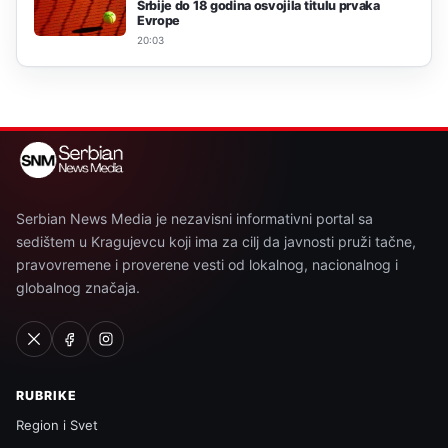
Srbije do 18 godina osvojila titulu prvaka
Evrope
20:03
Serbian News Media je nezavisni informativni portal sa
sedištem u Kragujevcu koji ima za cilj da javnosti pruži tačne,
pravovremene i proverene vesti od lokalnog, nacionalnog i
globalnog značaja.
RUBRIKE
Region i Svet