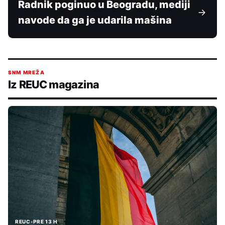
Radnik poginuo u Beogradu, mediji
navode da ga je udarila mašina
SNM MREŽA
Iz REUC magazina
REUC
•
PRE 13 H