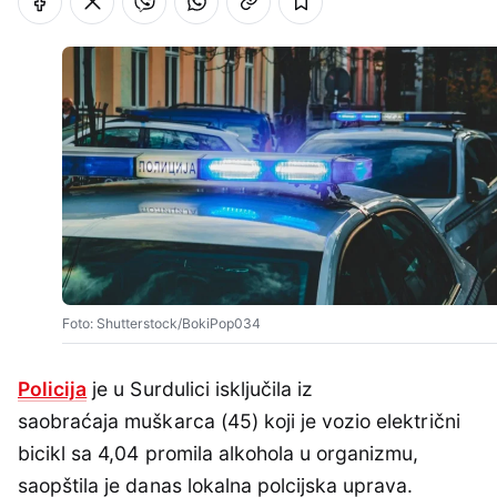
Foto: Shutterstock/BokiPop034
Policija
je u Surdulici isključila iz
saobraćaja muškarca (45) koji je vozio električni
bicikl sa 4,04 promila alkohola u organizmu,
saopštila je danas lokalna polcijska uprava.