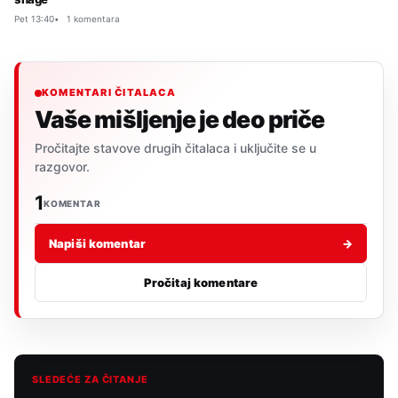
Pet 13:40
1 komentara
KOMENTARI ČITALACA
Vaše mišljenje je deo priče
Pročitajte stavove drugih čitalaca i uključite se u
razgovor.
1
KOMENTAR
Napiši komentar
→
Pročitaj komentare
SLEDEĆE ZA ČITANJE