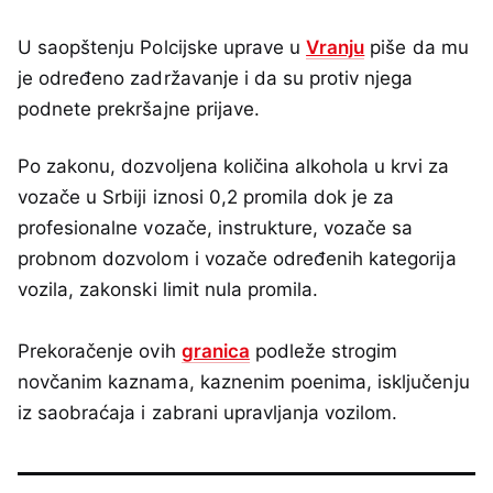
U saopštenju Polcijske uprave u
Vranju
piše da mu
je određeno zadržavanje i da su protiv njega
podnete prekršajne prijave.
Po zakonu, dozvoljena količina alkohola u krvi za
vozače u Srbiji iznosi 0,2 promila dok je za
profesionalne vozače, instrukture, vozače sa
probnom dozvolom i vozače određenih kategorija
vozila, zakonski limit nula promila.
Prekoračenje ovih
granica
podleže strogim
novčanim kaznama, kaznenim poenima, isključenju
iz saobraćaja i zabrani upravljanja vozilom.