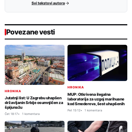
Svi tekstovi autora
Povezane vesti
HRONIKA
HRONIKA
MUP: Otkrivena ilegalna
Jutatnji list: U Zagrebu uhapšen
laboratorija za uzgoj marihuane
državljanin Srbije osumnjičen za
kod Smedereva, šest uhapšenih
špijunažu
Pet 15:12
1 komentara
Čet 18:17
1 komentara