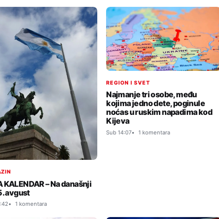
REGION I SVET
Najmanje tri osobe, među
kojima jedno dete, poginule
noćas u ruskim napadima kod
Kijeva
Sub 14:07
1 komentara
ZIN
 KALENDAR – Na današnji
5. avgust
:42
1 komentara