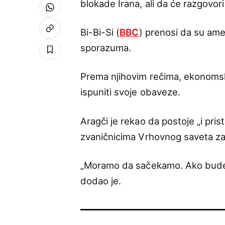
blokade Irana, ali da će razgovo
Bi-Bi-Si (
BBC
) prenosi da su amer
sporazuma.
Prema njihovim rečima, ekonomsk
ispuniti svoje obaveze.
Aragči je rekao da postoje „i pris
zvaničnicima Vrhovnog saveta z
„Moramo da sačekamo. Ako bude o
dodao je.