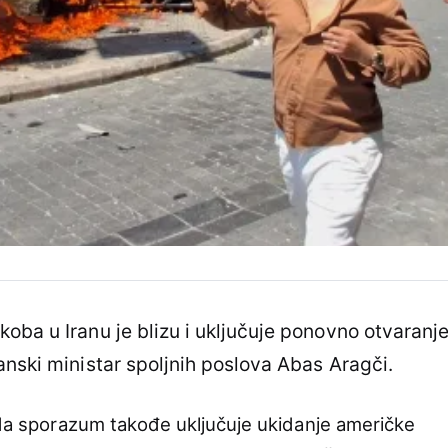
oba u Iranu je blizu i uključuje ponovno otvaranj
anski ministar spoljnih poslova Abas Aragči.
o da sporazum takođe uključuje ukidanje američke