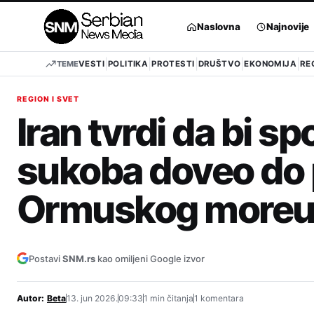
Pređi
na
Naslovna
Najnovije
sadržaj
TEME
VESTI
POLITIKA
PROTESTI
DRUŠTVO
EKONOMIJA
RE
REGION I SVET
Iran tvrdi da bi 
sukoba doveo do 
Ormuskog moreu
Postavi
SNM.rs
kao omiljeni Google izvor
Autor:
Beta
13. jun 2026.
09:33
1 min čitanja
1 komentara