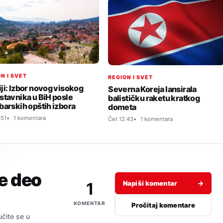
N I SVET
REGION I SVET
ji: Izbor novog visokog
Severna Koreja lansirala
stavnika u BiH posle
balističku raketu kratkog
barskih opštih izbora
dometa
:51
1 komentara
Čet 12:43
1 komentara
je deo
1
Napiši komentar
→
KOMENTAR
Pročitaj komentare
učite se u