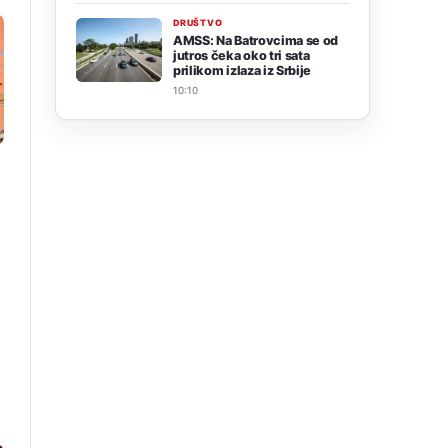
DRUŠTVO
AMSS: Na Batrovcima se od
jutros čeka oko tri sata
prilikom izlaza iz Srbije
10:10