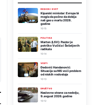
REGION I SVET
Kiparski ministar: Evropa bi
mogla da počne da dobija
naš gas u martu 2028.
godine
10:15
POLITIKA
Marton (LSV): Pastor je
potrčko Vučića i Šešeljevih
radikala
10:14
VESTI
Đedović Handanović:
Situacija sa NIS veći problem
od niskih vodostaja
10:13
DRUŠTVO
Naslovne strane za nedelju,
9. avgust 2026. godine
10:12