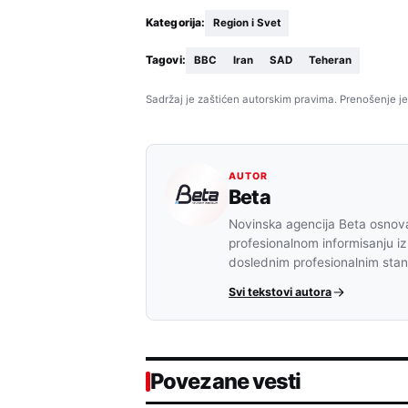
Kategorija:
Region i Svet
Tagovi:
BBC
Iran
SAD
Teheran
Sadržaj je zaštićen autorskim pravima. Prenošenje je
AUTOR
Beta
Novinska agencija Beta osnova
profesionalnom informisanju iz
doslednim profesionalnim sta
Svi tekstovi autora
Povezane vesti