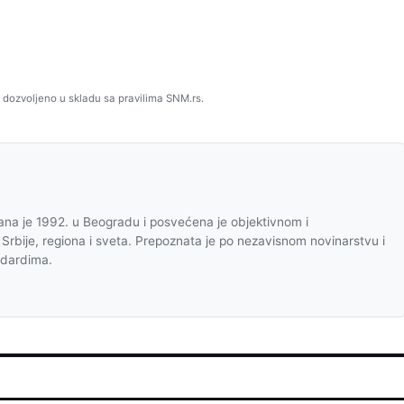
 dozvoljeno u skladu sa pravilima SNM.rs.
na je 1992. u Beogradu i posvećena je objektivnom i
 Srbije, regiona i sveta. Prepoznata je po nezavisnom novinarstvu i
ndardima.