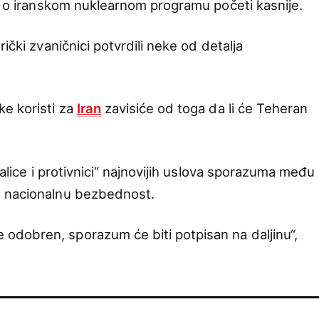
ri o iranskom nuklearnom programu početi kasnije.
ički zvaničnici potvrdili neke od detalja
e koristi za
Iran
zavisiće od toga da li će Teheran
talice i protivnici“ najnovijih uslova sporazuma među
a nacionalnu bezbednost.
dobren, sporazum će biti potpisan na daljinu“,