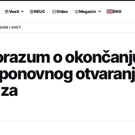
Vesti
REUC
Video
Magazin
ENG
GION I SVET
sporazum o okončanj
ponovnog otvaran
za