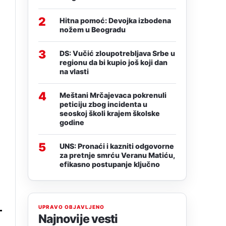
2
Hitna pomoć: Devojka izbodena
nožem u Beogradu
3
DS: Vučić zloupotrebljava Srbe u
regionu da bi kupio još koji dan
na vlasti
4
Meštani Mrčajevaca pokrenuli
peticiju zbog incidenta u
seoskoj školi krajem školske
godine
5
UNS: Pronaći i kazniti odgovorne
za pretnje smrću Veranu Matiću,
efikasno postupanje ključno
UPRAVO OBJAVLJENO
Najnovije vesti