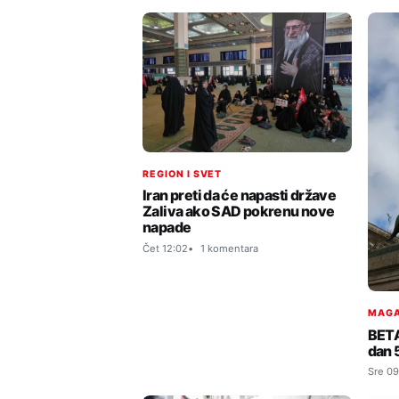
REGION I SVET
Iran preti da će napasti države
Zaliva ako SAD pokrenu nove
napade
Čet 12:02
1 komentara
MAGA
BETA
dan 
Sre 09