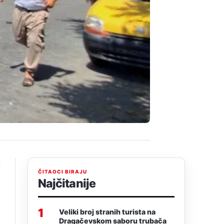
e
ČITAOCI BIRAJU
Najčitanije
1
Veliki broj stranih turista na
Dragačevskom saboru trubača