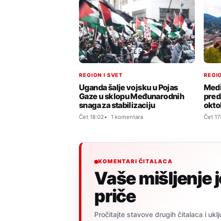
REGION I SVET
REGIO
Uganda šalje vojsku u Pojas
Medi
Gaze u sklopu Međunarodnih
pred
snaga za stabilizaciju
okto
Čet 18:02
1 komentara
Čet 17
KOMENTARI ČITALACA
Vaše mišljenje 
priče
Pročitajte stavove drugih čitalaca i uklj