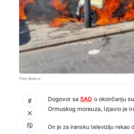
Foto: Beta.rs
Dogovor sa
SAD
o okončanju suk
Ormuskog moreuza, izjavio je ir
On je za iransku televiziju reka