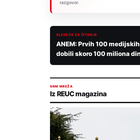
razgovor.
SLEDEĆE ZA ČITANJE
ANEM: Prvih 100 medijskih 
dobili skoro 100 miliona di
SNM MREŽA
Iz REUC magazina