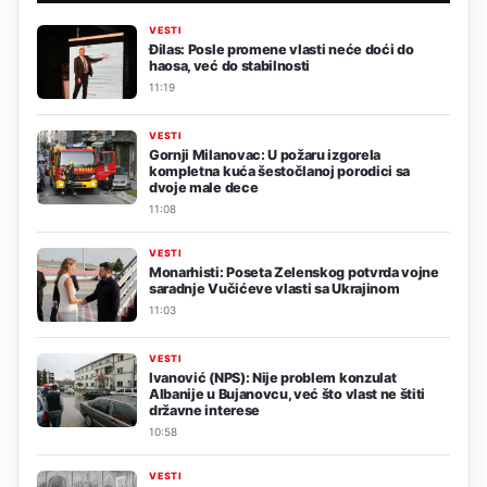
VESTI
Đilas: Posle promene vlasti neće doći do
haosa, već do stabilnosti
11:19
VESTI
Gornji Milanovac: U požaru izgorela
kompletna kuća šestočlanoj porodici sa
dvoje male dece
11:08
VESTI
Monarhisti: Poseta Zelenskog potvrda vojne
saradnje Vučićeve vlasti sa Ukrajinom
11:03
VESTI
Ivanović (NPS): Nije problem konzulat
Albanije u Bujanovcu, već što vlast ne štiti
državne interese
10:58
VESTI