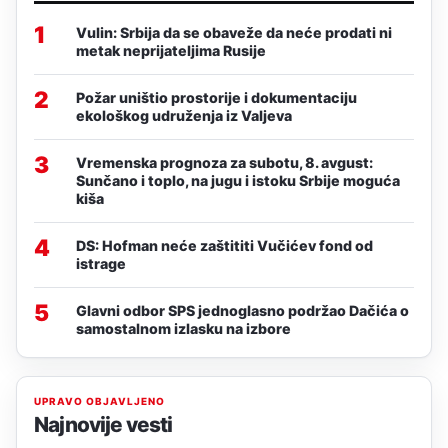
1
Vulin: Srbija da se obaveže da neće prodati ni
metak neprijateljima Rusije
2
Požar uništio prostorije i dokumentaciju
ekološkog udruženja iz Valjeva
3
Vremenska prognoza za subotu, 8. avgust:
Sunčano i toplo, na jugu i istoku Srbije moguća
kiša
4
DS: Hofman neće zaštititi Vučićev fond od
istrage
5
Glavni odbor SPS jednoglasno podržao Dačića o
samostalnom izlasku na izbore
UPRAVO OBJAVLJENO
Najnovije vesti