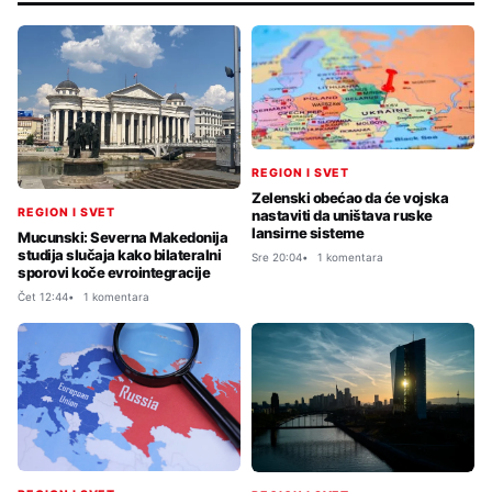
REGION I SVET
Zelenski obećao da će vojska
REGION I SVET
nastaviti da uništava ruske
lansirne sisteme
Mucunski: Severna Makedonija
studija slučaja kako bilateralni
Sre 20:04
1 komentara
sporovi koče evrointegracije
Čet 12:44
1 komentara