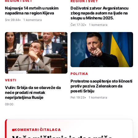
REGION I SVET
REGION I SVET
Najmanje 14 mrtvih u ruskim
Doživotni zatvor Avganistancu
napadima na region Kijeva
zbog napada autom na ljude na
skupu u Minhenu 2025.
Sre 09:44
1 komentara
Čet 17:32
1 komentara
POLITIKA
VESTI
Protestno saopštenje sto ličnosti
protiv poziva Zelenskom da
Vulin: Srbija da se obaveže da
poseti Srbiju
neće prodati ni metak
neprijateljima Rusije
Pet 19:23
1 komentara
09:00
KOMENTARI ČITALACA