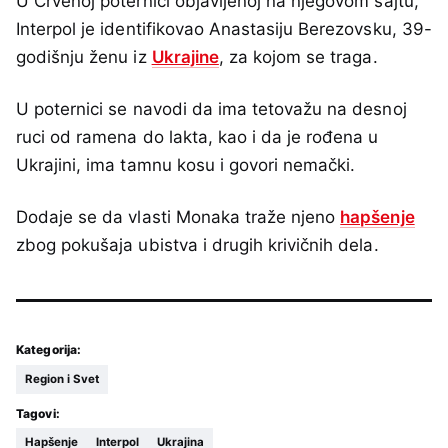
U Crvenoj poternici objavljenoj na njegovom sajtu,
Interpol je identifikovao Anastasiju Berezovsku, 39-
godišnju ženu iz
Ukrajine
, za kojom se traga.
U poternici se navodi da ima tetovažu na desnoj
ruci od ramena do lakta, kao i da je rođena u
Ukrajini, ima tamnu kosu i govori nemački.
Dodaje se da vlasti Monaka traže njeno
hapšenje
zbog pokušaja ubistva i drugih krivičnih dela.
Kategorija:
Region i Svet
Tagovi:
Hapšenje
Interpol
Ukrajina