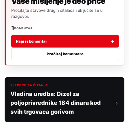
Vaše mišljenje je deo priče
Pročitajte stavove drugih čitalaca i uključite se u
razgovor.
1
KOMENTAR
Napiši komentar
→
Pročitaj komentare
SLEDEĆE ZA ČITANJE
Vladina uredba: Dizel za
poljoprivrednike 184 dinara kod
svih trgovaca gorivom