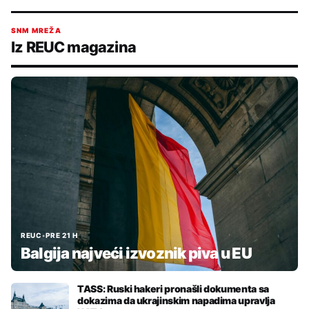
SNM MREŽA
Iz REUC magazina
REUC
•
PRE 21 H
Balgija najveći izvoznik piva u EU
TASS: Ruski hakeri pronašli dokumenta sa
dokazima da ukrajinskim napadima upravlja