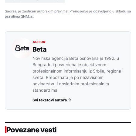
Sadržaj je zaštićen autorskim pravima. Prenošenje je dozvoljeno u skladu sa
pravilima SNM.rs.
AUTOR
Beta
Novinska agencija Beta osnovana je 1992. u
Beogradu i posvećena je objektivnom i
profesionalnom informisanju iz Srbije, regiona i
sveta. Prepoznata je po nezavisnom
novinarstvu i doslednim profesionalnim
standardima.
Svi tekstovi autora
Povezane vesti