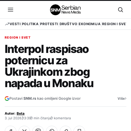
Pređi
na
Otvori
Otvo
sadržaj
meni
pret
VESTI
POLITIKA
PROTESTI
DRUŠTVO
EKONOMIJA
REGION I SVET
REGION I SVET
Interpol raspisao
poternicu za
Ukrajinkom zbog
napada u Monaku
›
Postavi
SNM.rs
kao omiljeni Google izvor
Više
Autor:
Beta
3. jul 2026.
13:39
1 min čitanja
1 komentara