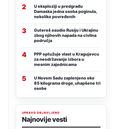
2
U eksploziji u predgrađu
Damaska jedna osoba poginula,
nekoliko povređenih
3
Gutereš osudio Rusiju i Ukrajinu
zbog njihovih napada na civilna
područja
4
PPP optužuje vlast u Kragujevcu
za neodržavanje izbora u
mesnim zajednicama
5
U Novom Sadu zaplenjeno oko
85 kilograma droge, uhapšene tri
osobe
UPRAVO OBJAVLJENO
Najnovije vesti