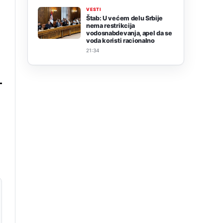
VESTI
Štab: U većem delu Srbije
nema restrikcija
vodosnabdevanja, apel da se
voda koristi racionalno
21:34