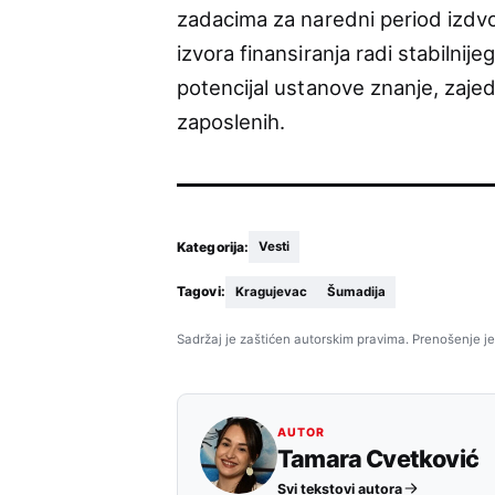
zadacima za naredni period izdvoji
izvora finansiranja radi stabilnij
potencijal ustanove znanje, zajed
zaposlenih.
Kategorija:
Vesti
Tagovi:
Kragujevac
Šumadija
Sadržaj je zaštićen autorskim pravima. Prenošenje je
AUTOR
Tamara Cvetković
Svi tekstovi autora