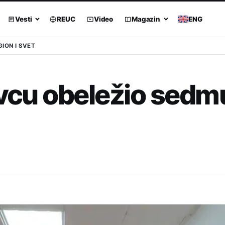
Vesti
REUC
Video
Magazin
ENG
GION I SVET
evcu obeležio sedm