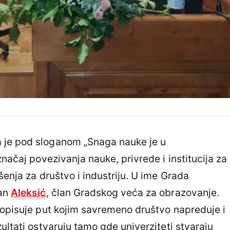
 je pod sloganom „Snaga nauke je u
značaj povezivanja nauke, privrede i institucija za
šenja za društvo i industriju. U ime Grada
šan
Aleksić
, član Gradskog veća za obrazovanje.
 opisuje put kojim savremeno društvo napreduje i
ultati ostvaruju tamo gde univerziteti stvaraju