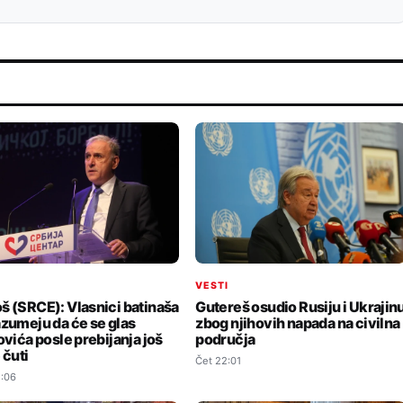
I
VESTI
š (SRCE): Vlasnici batinaša
Gutereš osudio Rusiju i Ukrajin
azumeju da će se glas
zbog njihovih napada na civilna
ovića posle prebijanja još
područja
 čuti
Čet 22:01
:06