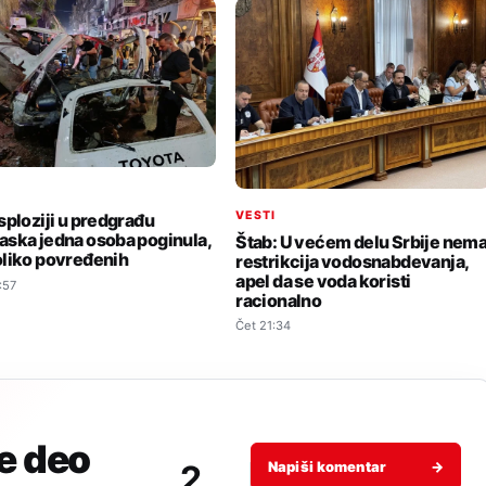
I
VESTI
sploziji u predgrađu
ska jedna osoba poginula,
Štab: U većem delu Srbije nem
liko povređenih
restrikcija vodosnabdevanja,
apel da se voda koristi
:57
racionalno
Čet 21:34
je deo
2
Napiši komentar
→