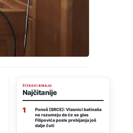
ČITAOCI BIRAJU
Najčitanije
1
Ponoš (SRCE): Vlasnici batinaša
ne razumeju da će se glas
Filipovića posle prebijanja još
dalje čuti