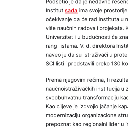
Podsetio je da je nedavno rešen
Institut
sada
ima svoje prostorije
očekivanje da će rad Instituta u 
više naučnih radova i projekata. 
Univerzitet i u budućnosti će znač
rang-listama. V. d. direktora Inst
naveo je da su istraživači u prote
SCI listi i predstavili preko 130 
Prema njegovim rečima, ti rezultat
naučnoistraživačkih institucija u z
sveobuhvatnu transformaciju kao 
Kao ciljeve je izdvojio jačanje k
modernizaciju organizacione struk
prepoznat kao regionalni lider u