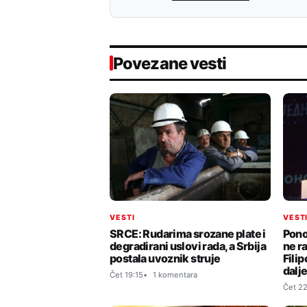
Povezane vesti
VESTI
VEST
SRCE: Rudarima srozane plate i
Pono
degradirani uslovi rada, a Srbija
ne r
postala uvoznik struje
Filip
dalje
Čet 19:15
1 komentara
Čet 22