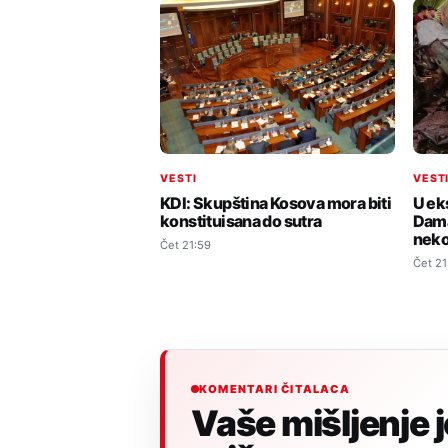
VESTI
VEST
KDI: Skupština Kosova mora biti
U ek
konstituisana do sutra
Dama
neko
Čet 21:59
Čet 21
KOMENTARI ČITALACA
Vaše mišljenje 