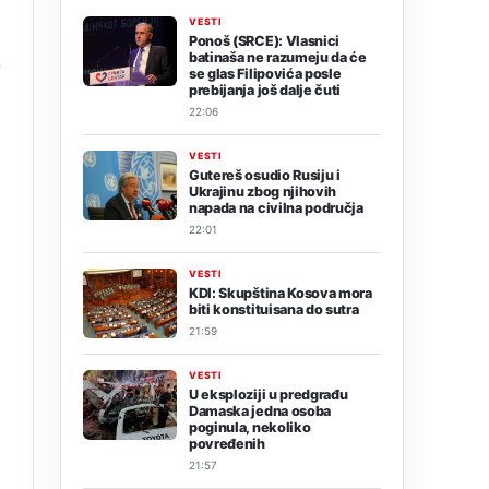
VESTI
Ponoš (SRCE): Vlasnici
batinaša ne razumeju da će
i
se glas Filipovića posle
prebijanja još dalje čuti
22:06
VESTI
Gutereš osudio Rusiju i
Ukrajinu zbog njihovih
napada na civilna područja
22:01
VESTI
KDI: Skupština Kosova mora
biti konstituisana do sutra
21:59
VESTI
U eksploziji u predgrađu
Damaska jedna osoba
poginula, nekoliko
povređenih
21:57