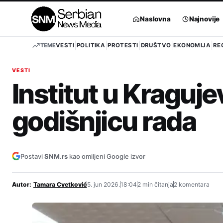
Pređi
na
Naslovna
Najnovije
sadržaj
TEME
VESTI
POLITIKA
PROTESTI
DRUŠTVO
EKONOMIJA
RE
VESTI
Institut u Kraguj
godišnjicu rada
Postavi
SNM.rs
kao omiljeni Google izvor
Autor:
Tamara Cvetković
5. jun 2026.
18:04
2 min čitanja
2 komentara