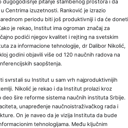
o dugogodišnje pitanje stambenog prostora i da
 u Centrima izuzetnosti. Ranković je izrazio
narednom periodu biti još produktivniji i da će donet
Kako je rekao, Institut ima ogroman značaj za
ajno podići njegov kvalitet i rejting na svetskim
ituta za informacione tehnologije, dr Dalibor Nikolić,
kloj godini objavili više od 120 naučnih radova na
konferencijskih saopštenja.
i svrstali su Institut u sam vrh najproduktivnijih
emlji. Nikolić je rekao i da Institut prolazi kroz
deo šire reforme sistema naučnih instituta Srbije.
apaciteta, unapređenje naučnoistraživačkog rada i
ture. On je naveo da je vizija Instituta da bude
 informacionim tehnologijama. Među ključnim