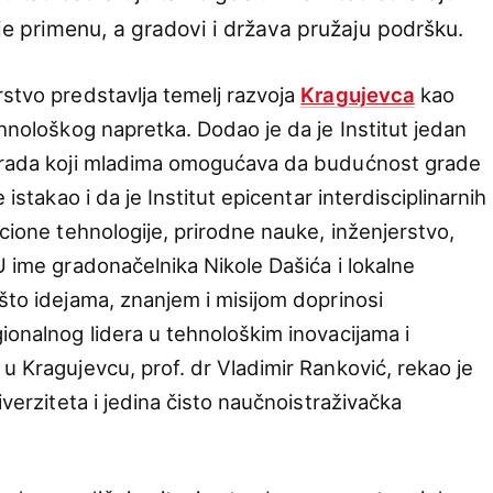
e primenu, a gradovi i država pružaju podršku.
rstvo predstavlja temelj razvoja
Kragujevca
kao
ehnološkog napretka. Dodao je da je Institut jedan
g rada koji mladima omogućava da budućnost grade
 istakao i da je Institut epicentar interdisciplinarnih
acione tehnologije, prirodne nauke, inženjerstvo,
U ime gradonačelnika Nikole Dašića i lokalne
što idejama, znanjem i misijom doprinosi
ionalnog lidera u tehnološkim inovacijama i
u Kragujevcu, prof. dr Vladimir Ranković, rekao je
iverziteta i jedina čisto naučnoistraživačka