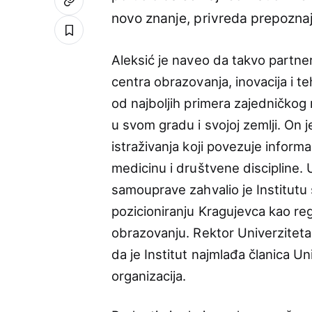
novo znanje, privreda prepoznaj
Aleksić je naveo da takvo partne
centra obrazovanja, inovacija i t
od najboljih primera zajedničko
u svom gradu i svojoj zemlji. On je
istraživanja koji povezuje inform
medicinu i društvene discipline. 
samouprave zahvalio je Institutu 
pozicioniranju Kragujevca kao reg
obrazovanju. Rektor Univerziteta 
da je Institut najmlađa članica Un
organizacija.