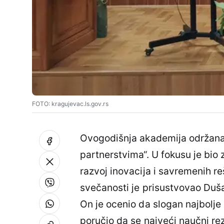
FOTO: kragujevac.ls.gov.rs
Ovogodišnja akademija održana
partnerstvima“. U fokusu je bio 
razvoj inovacija i savremenih re
svečanosti je prisustvovao Du
On je ocenio da slogan najbolje
poručio da se najveći naučni rez