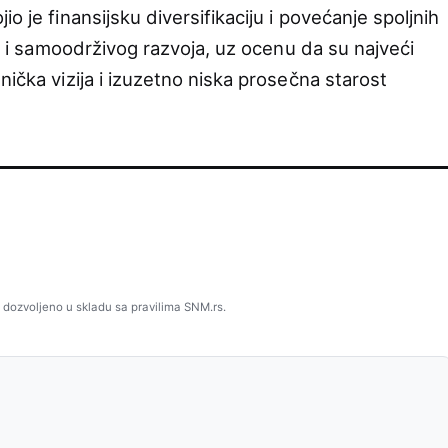
o je finansijsku diversifikaciju i povećanje spoljnih
eg i samoodrživog razvoja, uz ocenu da su najveći
nička vizija i izuzetno niska prosečna starost
 dozvoljeno u skladu sa pravilima SNM.rs.