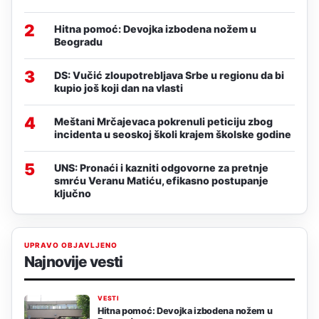
2
Hitna pomoć: Devojka izbodena nožem u
Beogradu
3
DS: Vučić zloupotrebljava Srbe u regionu da bi
kupio još koji dan na vlasti
4
Meštani Mrčajevaca pokrenuli peticiju zbog
incidenta u seoskoj školi krajem školske godine
5
UNS: Pronaći i kazniti odgovorne za pretnje
smrću Veranu Matiću, efikasno postupanje
ključno
UPRAVO OBJAVLJENO
Najnovije vesti
VESTI
Hitna pomoć: Devojka izbodena nožem u