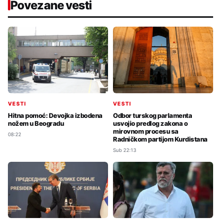
Povezane vesti
VESTI
VESTI
Hitna pomoć: Devojka izbodena
Odbor turskog parlamenta
nožem u Beogradu
usvojio predlog zakona o
mirovnom procesu sa
08:22
Radničkom partijom Kurdistana
Sub 22:13