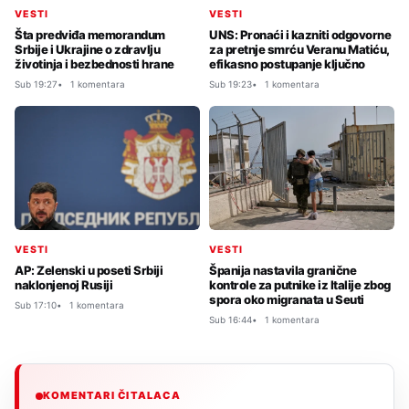
VESTI
VESTI
Šta predviđa memorandum
UNS: Pronaći i kazniti odgovorne
Srbije i Ukrajine o zdravlju
za pretnje smrću Veranu Matiću,
životinja i bezbednosti hrane
efikasno postupanje ključno
Sub 19:27
1 komentara
Sub 19:23
1 komentara
VESTI
VESTI
AP: Zelenski u poseti Srbiji
Španija nastavila granične
naklonjenoj Rusiji
kontrole za putnike iz Italije zbog
spora oko migranata u Seuti
Sub 17:10
1 komentara
Sub 16:44
1 komentara
KOMENTARI ČITALACA