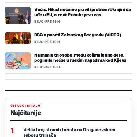
Vučić: Nikad nećemo praviti problem Ukrajini da
uđe u EU, ni reći: Primite prvo nas
REUC
•
PRE 19 H
BBC o poseti Zelenskog Beogradu (VIDEO)
REUC
•
PRE 19 H
Najmanje tri osobe, među kojima jedno dete,
poginule noćas u ruskim napadima kod Kijeva
REUC
•
PRE 19 H
ČITAOCI BIRAJU
Najčitanije
1
Veliki broj stranih turista na Dragačevskom
saboru trubača