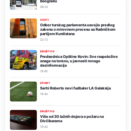
Beogradu
08:22
VESTI
Odbor turskog parlamenta usvojio predlog
zakona o mirovnom procesu sa Radničkom
partijom Kurdistana
22:13
DRUŠTVO
Predsednica Opštine Kovin: Sve raspoložive
snage na terenu, u javnosti mnogo
dezinformacija
19:45
SPORT
Serhi Roberto novi fudbaler LA Galaksija
19:44
DRUŠTVO
Više od 30 lažnih dojava o požaru na
Divčibarama
19:43