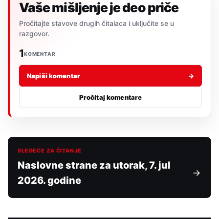
Vaše mišljenje je deo priče
Pročitajte stavove drugih čitalaca i uključite se u
razgovor.
1
KOMENTAR
Napiši komentar
→
Pročitaj komentare
SLEDEĆE ZA ČITANJE
Naslovne strane za utorak, 7. jul
2026. godine