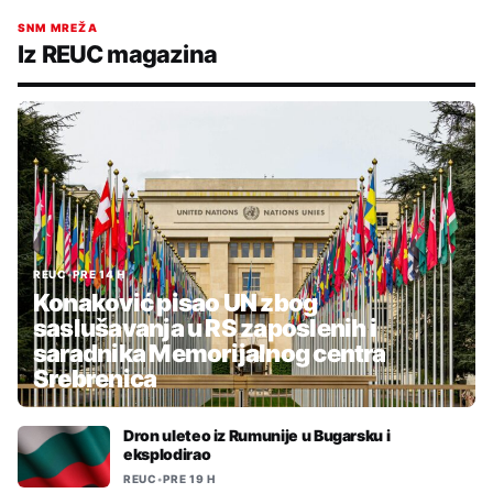
SNM MREŽA
Iz REUC magazina
REUC
•
PRE 14 H
Konaković pisao UN zbog
saslušavanja u RS zaposlenih i
saradnika Memorijalnog centra
Srebrenica
Dron uleteo iz Rumunije u Bugarsku i
eksplodirao
REUC
•
PRE 19 H