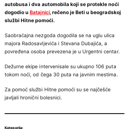
autobusa i dva automobila koji se protekle noći
dogodio u
Batajnici
, rečeno je Beti u beogradskoj
službi Hitne pomoći.
Saobraćajna nezgoda dogodila se na uglu ulica
majora Radosavljevića i Stevana Dubajića, a
povređena osoba prevezena je u Urgentni centar.
Dežurne ekipe intervenisale su ukupno 106 puta
tokom noći, od čega 30 puta na javnim mestima.
Za pomoć službi Hitne pomoći su se najčešće
javljali hronični bolesnici.
Kategorija: