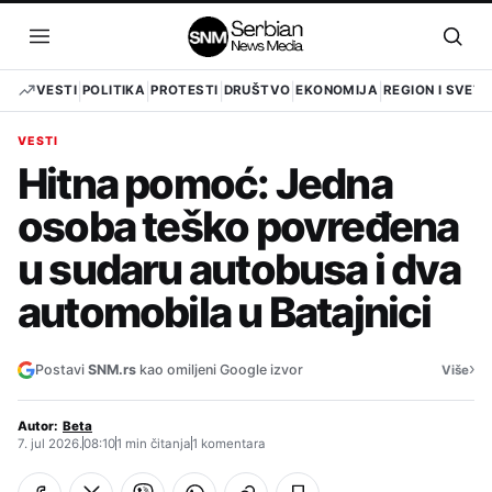
Pređi
na
Otvori
Otvo
sadržaj
meni
pret
VESTI
POLITIKA
PROTESTI
DRUŠTVO
EKONOMIJA
REGION I SVET
VESTI
Hitna pomoć: Jedna
osoba teško povređena
u sudaru autobusa i dva
automobila u Batajnici
›
Postavi
SNM.rs
kao omiljeni Google izvor
Više
Autor:
Beta
7. jul 2026.
08:10
1 min čitanja
1 komentara