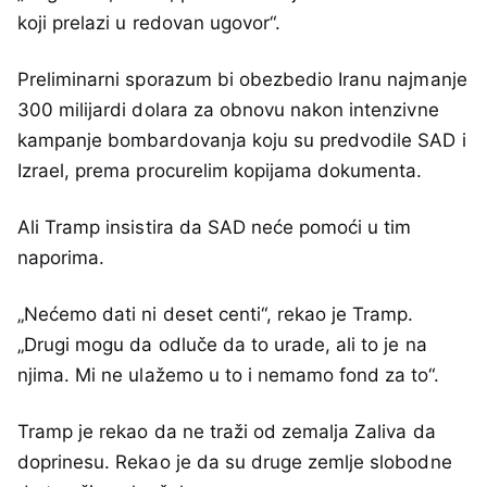
koji prelazi u redovan ugovor“.
Preliminarni sporazum bi obezbedio Iranu najmanje
300 milijardi dolara za obnovu nakon intenzivne
kampanje bombardovanja koju su predvodile SAD i
Izrael, prema procurelim kopijama dokumenta.
Ali Tramp insistira da SAD neće pomoći u tim
naporima.
„Nećemo dati ni deset centi“, rekao je Tramp.
„Drugi mogu da odluče da to urade, ali to je na
njima. Mi ne ulažemo u to i nemamo fond za to“.
Tramp je rekao da ne traži od zemalja Zaliva da
doprinesu. Rekao je da su druge zemlje slobodne