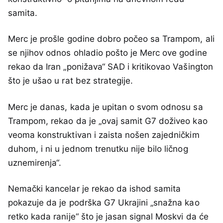
samita.
Merc je prošle godine dobro počeo sa Trampom, ali
se njihov odnos ohladio pošto je Merc ove godine
rekao da Iran „ponižava“ SAD i kritikovao Vašington
što je ušao u rat bez strategije.
Merc je danas, kada je upitan o svom odnosu sa
Trampom, rekao da je „ovaj samit G7 doživeo kao
veoma konstruktivan i zaista nošen zajedničkim
duhom, i ni u jednom trenutku nije bilo ličnog
uznemirenja“.
Nemački kancelar je rekao da ishod samita
pokazuje da je podrška G7 Ukrajini „snažna kao
retko kada ranije“ što je jasan signal Moskvi da će