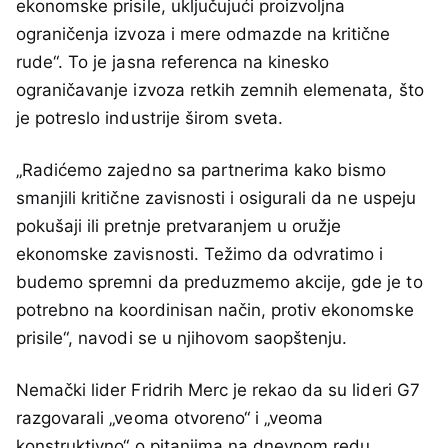
ekonomske prisile, uključujući proizvoljna
ograničenja izvoza i mere odmazde na kritične
rude“. To je jasna referenca na kinesko
ograničavanje izvoza retkih zemnih elemenata, što
je potreslo industrije širom sveta.
„Radićemo zajedno sa partnerima kako bismo
smanjili kritične zavisnosti i osigurali da ne uspeju
pokušaji ili pretnje pretvaranjem u oružje
ekonomske zavisnosti. Težimo da odvratimo i
budemo spremni da preduzmemo akcije, gde je to
potrebno na koordinisan način, protiv ekonomske
prisile“, navodi se u njihovom saopštenju.
Nemački lider Fridrih Merc je rekao da su lideri G7
razgovarali „veoma otvoreno“ i „veoma
konstruktivno“ o pitanjima na dnevnom redu