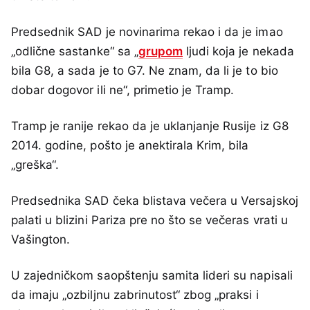
Predsednik SAD je novinarima rekao i da je imao
„odlične sastanke“ sa „
grupom
ljudi koja je nekada
bila G8, a sada je to G7. Ne znam, da li je to bio
dobar dogovor ili ne“, primetio je Tramp.
Tramp je ranije rekao da je uklanjanje Rusije iz G8
2014. godine, pošto je anektirala Krim, bila
„greška“.
Predsednika SAD čeka blistava večera u Versajskoj
palati u blizini Pariza pre no što se večeras vrati u
Vašington.
U zajedničkom saopštenju samita lideri su napisali
da imaju „ozbiljnu zabrinutost“ zbog „praksi i