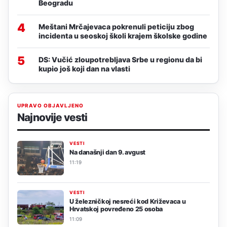
Beogradu
4
Meštani Mrčajevaca pokrenuli peticiju zbog
incidenta u seoskoj školi krajem školske godine
5
DS: Vučić zloupotrebljava Srbe u regionu da bi
kupio još koji dan na vlasti
UPRAVO OBJAVLJENO
Najnovije vesti
VESTI
Na današnji dan 9. avgust
11:19
VESTI
U železničkoj nesreći kod Križevaca u
Hrvatskoj povređeno 25 osoba
11:09