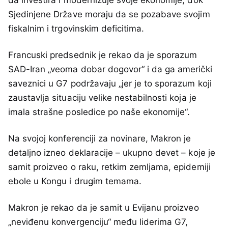
Sjedinjene Države moraju da se pozabave svojim
fiskalnim i trgovinskim deficitima.
Francuski predsednik je rekao da je sporazum
SAD-Iran „veoma dobar dogovor“ i da ga američki
saveznici u G7 podržavaju „jer je to sporazum koji
zaustavlja situaciju velike nestabilnosti koja je
imala strašne posledice po naše ekonomije“.
Na svojoj konferenciji za novinare, Makron je
detaljno izneo deklaracije – ukupno devet – koje je
samit proizveo o raku, retkim zemljama, epidemiji
ebole u ​​Kongu i drugim temama.
Makron je rekao da je samit u Evijanu proizveo
„neviđenu konvergenciju“ među liderima G7,