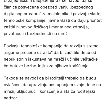
U zajedničkom saopštenju G7 se navodi da su
članice posvećene obezbeđivanju „bezbednog
digitalnog prostora“ za maloletnike i pozivaju vlade,
tehnološke kompanije i javne vlasti da daju prioritet
zaštiti njihovog fizičkog i mentalnog zdravlja,
privatnosti i bezbednosti na mreži.
Pozivaju tehnološke kompanije da razviju sisteme
„sigurne procene uzrasta“ da bi zaštitile decu od
neprikladnih iskustava na mreži i učinile veštačke
četbotove bezbednijim za njihovo korišćenje.
Takođe se navodi da bi roditelji trebalo da budu
ovlašćeni da upravljaju postupanjem svoje dece na
mreži, uključujući i korišćenje alata za roditeljski
nadzor.