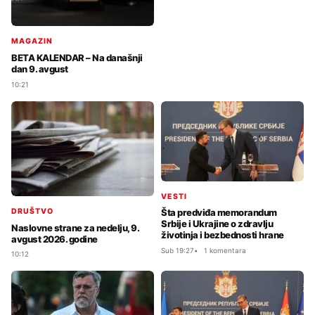
MAGAZIN
BETA KALENDAR – Na današnji
dan 9. avgust
10:21
VESTI
DRUŠTVO
Šta predviđa memorandum
Srbije i Ukrajine o zdravlju
Naslovne strane za nedelju, 9.
životinja i bezbednosti hrane
avgust 2026. godine
Sub 19:27
1 komentara
10:12