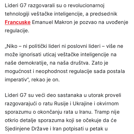
Lideri G7 razgovarali su o revolucionarnoj
tehnologiji veštačke inteligencije, a predsednik
Francuske
Emanuel Makron je pozvao na uvođenje
regulacije.
„Niko – ni politički lideri ni poslovni lideri – više ne
može ignorisati uticaj veštačke inteligencije na
naše demokratije, na naša društva. Zato je
mogućnost i neophodnost regulacije sada postala
imperativ“, rekao je on.
Lideri G7 su veći deo sastanaka u utorak proveli
razgovarajući o ratu Rusije i Ukrajine i okvirnom
sporazumu o okončanju rata u Iranu. Tramp nije
otkrio detalje sporazuma koji se očekuje da će
Sjedinjene Države i Iran potpisati u petak u