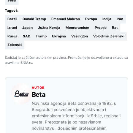
Vesti
Tagovi:
Brazil
Donald Tramp
Emanuel Makron
Evropa
Indija
Iran
Izrael
Japan
Južna Koreja
Memorandum
Pretnje
Rat
Rusija
SAD
Tramp
Ukrajina
Vašington
Volodimir Zelenski
Zelenski
Sadržaj je zaštićen autorskim pravima. Prenošenje je dozvoljeno u skladu sa
pravilima SNM.rs.
AUTOR
Beta
Novinska agencija Beta osnovana je 1992. u
Beogradu i posvećena je objektivnom i
profesionalnom informisanju iz Srbije, regiona i
sveta. Prepoznata je po nezavisnom
novinarstvu i doslednim profesionalnim