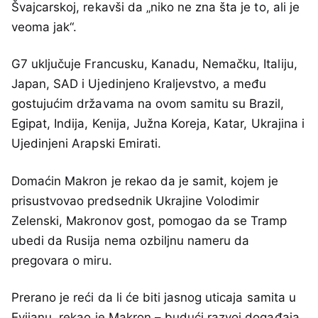
Švajcarskoj, rekavši da „niko ne zna šta je to, ali je
veoma jak“.
G7 uključuje Francusku, Kanadu, Nemačku, Italiju,
Japan, SAD i Ujedinjeno Kraljevstvo, a među
gostujućim državama na ovom samitu su Brazil,
Egipat, Indija, Kenija, Južna Koreja, Katar, Ukrajina i
Ujedinjeni Arapski Emirati.
Domaćin Makron je rekao da je samit, kojem je
prisustvovao predsednik Ukrajine Volodimir
Zelenski, Makronov gost, pomogao da se Tramp
ubedi da Rusija nema ozbiljnu nameru da
pregovara o miru.
Prerano je reći da li će biti jasnog uticaja samita u
Evijanu, rekao je Makron – budući razvoj događaja