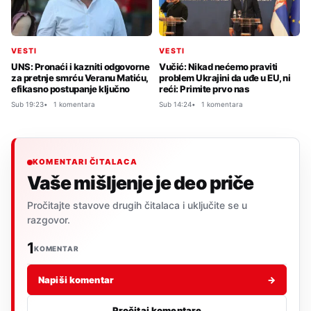
VESTI
VESTI
UNS: Pronaći i kazniti odgovorne
Vučić: Nikad nećemo praviti
za pretnje smrću Veranu Matiću,
problem Ukrajini da uđe u EU, ni
efikasno postupanje ključno
reći: Primite prvo nas
Sub 19:23
1 komentara
Sub 14:24
1 komentara
KOMENTARI ČITALACA
Vaše mišljenje je deo priče
Pročitajte stavove drugih čitalaca i uključite se u
razgovor.
1
KOMENTAR
Napiši komentar
→
Pročitaj komentare