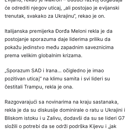
će odrediti njegov uticaj, „ali postojao je evijanski
trenutak, svakako za Ukrajinu“, rekao je on.
Italijanska premijerka Đorđa Meloni rekla je da
postojanje sporazuma daje liderima priliku da
pokažu jedinstvo među zapadnim saveznicima
prema velikim globalnim krizama.
„Sporazum SAD i Irana… očigledno je imao
pozitivan uticaj“ na klimu samita i svi lideri su
čestitali Trampu, rekla je ona.
Razgovarajući sa novinarima na kraju sastanaka,
rekla je da su diskusije dominirale o ratu u Ukrajini i
Bliskom istoku i u Zalivu, dodavši da su se lideri G7
složili o potrebi da se održi podrška Kijevu i „jak