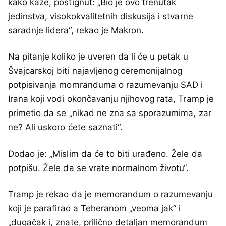
kako kaže, postignut: „Bio je ovo trenutak
jedinstva, visokokvalitetnih diskusija i stvarne
saradnje lidera“, rekao je Makron.
Na pitanje koliko je uveren da li će u petak u
Švajcarskoj biti najavljenog ceremonijalnog
potpisivanja momranduma o razumevanju SAD i
Irana koji vodi okončavanju njihovog rata, Tramp je
primetio da se „nikad ne zna sa sporazumima, zar
ne? Ali uskoro ćete saznati“.
Dodao je: „Mislim da će to biti urađeno. Žele da
potpišu. Žele da se vrate normalnom životu“.
Tramp je rekao da je memorandum o razumevanju
koji je parafirao a Teheranom „veoma jak“ i
„dugačak i, znate, prilično detaljan memorandum