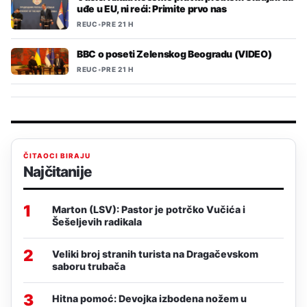
uđe u EU, ni reći: Primite prvo nas
REUC
•
PRE 21 H
BBC o poseti Zelenskog Beogradu (VIDEO)
REUC
•
PRE 21 H
ČITAOCI BIRAJU
Najčitanije
1
Marton (LSV): Pastor je potrčko Vučića i
Šešeljevih radikala
2
Veliki broj stranih turista na Dragačevskom
saboru trubača
3
Hitna pomoć: Devojka izbodena nožem u