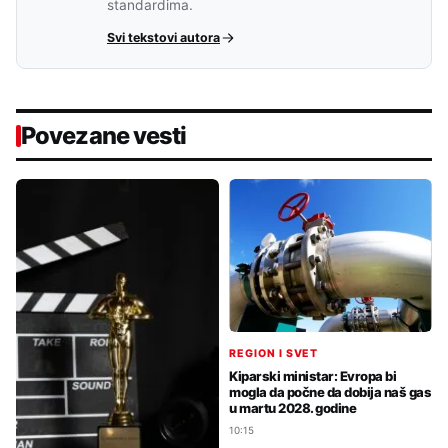
standardima.
Svi tekstovi autora
Povezane vesti
REGION I SVET
Kiparski ministar: Evropa bi
mogla da počne da dobija naš gas
u martu 2028. godine
10:15