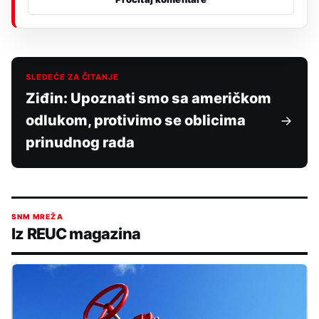
SLEDEĆE ZA ČITANJE
Ziđin: Upoznati smo sa američkom
odlukom, protivimo se oblicima
prinudnog rada
SNM MREŽA
Iz REUC magazina