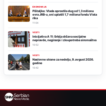
EKONOMIJA
Pištaljka: Vlada oprostila dug od 1,3 miliona
evra JRB-u, oni uplatili 1,7 miliona fondu Vista
rika
11:04
VESTI
Inicijativa A 11: Srbija država socijalne
nepravde, negiranje i zloupotreba siromaštva
10:52
VESTI
Naslovne strane za nedelju, 9. avgust 2026.
godine
10:42