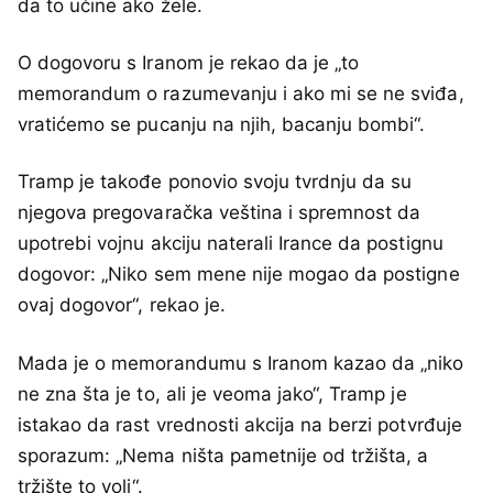
da to učine ako žele.
O dogovoru s Iranom je rekao da je „to
memorandum o razumevanju i ako mi se ne sviđa,
vratićemo se pucanju na njih, bacanju bombi“.
Tramp je takođe ponovio svoju tvrdnju da su
njegova pregovaračka veština i spremnost da
upotrebi vojnu akciju naterali Irance da postignu
dogovor: „Niko sem mene nije mogao da postigne
ovaj dogovor“, rekao je.
Mada je o memorandumu s Iranom kazao da „niko
ne zna šta je to, ali je veoma jako“, Tramp je
istakao da rast vrednosti akcija na berzi potvrđuje
sporazum: „Nema ništa pametnije od tržišta, a
tržište to voli“.