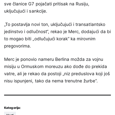
sve članice G7 pojačati pritisak na Rusiju,
uključujući i sankcije.
„To postavlja novi ton, uključujući i transatlantsko
jedinstvo i odlučnost“, rekao je Merc, dodajući da bi
to mogao biti „odlučujući korak“ ka mirovnim
pregovorima.
Merc je ponovio nameru Berlina možda za vojnu
misiju u Ormuskom moreuzu ako dođe do prekida
vatre, ali je rekao da postoji „niz preduslova koji još
nisu ispunjeni, tako da nema trenutne žurbe“.
Kategorija: