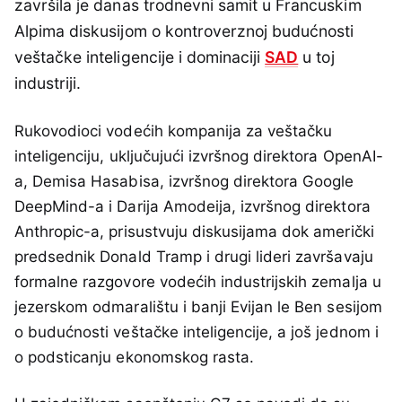
završila je danas trodnevni samit u Francuskim
Alpima diskusijom o kontroverznoj budućnosti
veštačke inteligencije i dominaciji
SAD
u toj
industriji.
Rukovodioci vodećih kompanija za veštačku
inteligenciju, uključujući izvršnog direktora OpenAI-
a, Demisa Hasabisa, izvršnog direktora Google
DeepMind-a i Darija Amodeija, izvršnog direktora
Anthropic-a, prisustvuju diskusijama dok američki
predsednik Donald Tramp i drugi lideri završavaju
formalne razgovore vodećih industrijskih zemalja u
jezerskom odmaralištu i banji Evijan le Ben sesijom
o budućnosti veštačke inteligencije, a još jednom i
o podsticanju ekonomskog rasta.