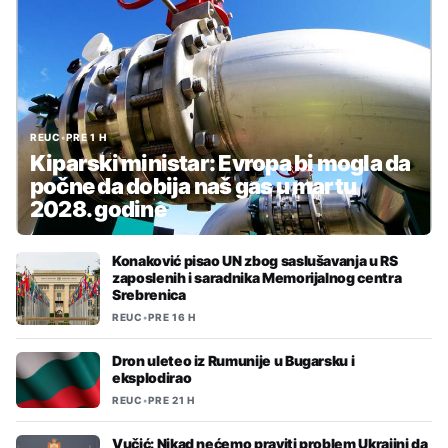
REUC
•
PRE 1 H
Kiparski ministar: Evropa bi mogla da
počne da dobija naš gas u martu
2028. godine
Konaković pisao UN zbog saslušavanja u RS
zaposlenih i saradnika Memorijalnog centra
Srebrenica
REUC
•
PRE 16 H
Dron uleteo iz Rumunije u Bugarsku i
eksplodirao
REUC
•
PRE 21 H
Vučić: Nikad nećemo praviti problem Ukrajini da