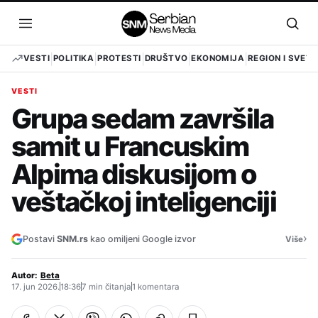
Pređi
na
Otvori
Otvo
sadržaj
meni
pret
VESTI
POLITIKA
PROTESTI
DRUŠTVO
EKONOMIJA
REGION I SVET
VESTI
Grupa sedam završila
samit u Francuskim
Alpima diskusijom o
veštačkoj inteligenciji
›
Postavi
SNM.rs
kao omiljeni Google izvor
Više
Autor:
Beta
17. jun 2026.
18:36
7 min čitanja
1 komentara