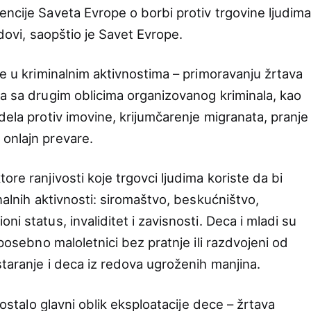
encije Saveta Evrope o borbi protiv trgovine ljudim
ndovi, saopštio je Savet Evrope.
je u kriminalnim aktivnostima – primoravanju žrtava
na sa drugim oblicima organizovanog kriminala, kao
dela protiv imovine, krijumčarenje migranata, pranje
onlajn prevare.
ore ranjivosti koje trgovci ljudima koriste da bi
inalnih aktivnosti: siromaštvo, beskućništvo,
i status, invaliditet i zavisnosti. Deca i mladi su
 posebno maloletnici bez pratnje ili razdvojeni od
taranje i deca iz redova ugroženih manjina.
 postalo glavni oblik eksploatacije dece – žrtava