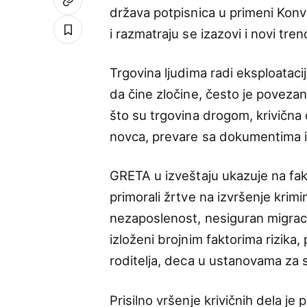
država potpisnica u primeni Konv
i razmatraju se izazovi i novi tre
Trgovina ljudima radi eksploataci
da čine zločine, često je poveza
što su trgovina drogom, krivična 
novca, prevare sa dokumentima i 
GRETA u izveštaju ukazuje na fakt
primorali žrtve na izvršenje krim
nezaposlenost, nesiguran migracion
izloženi brojnim faktorima rizika,
roditelja, deca u ustanovama za s
Prisilno vršenje krivičnih dela je