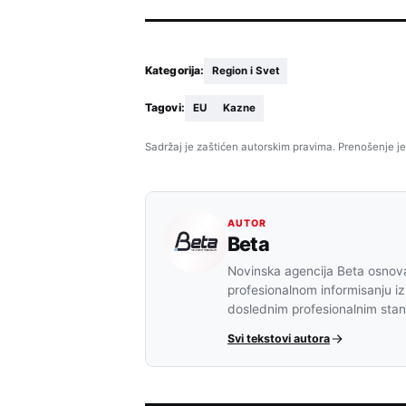
Kategorija:
Region i Svet
Tagovi:
EU
Kazne
Sadržaj je zaštićen autorskim pravima. Prenošenje je
AUTOR
Beta
Novinska agencija Beta osnova
profesionalnom informisanju iz
doslednim profesionalnim sta
Svi tekstovi autora