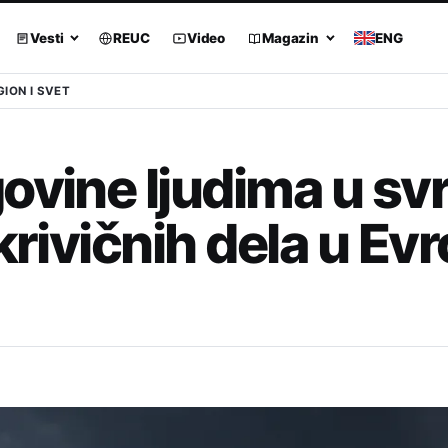
Vesti
REUC
Video
Magazin
ENG
GION I SVET
ovine ljudima u sv
krivičnih dela u Evr