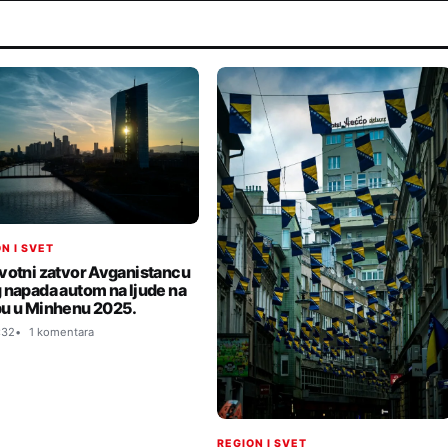
N I SVET
votni zatvor Avganistancu
 napada autom na ljude na
u u Minhenu 2025.
:32
1 komentara
REGION I SVET