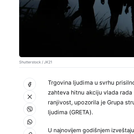
Shutterstock / JK21
Trgovina ljudima u svrhu prisiln
zahteva hitnu akciju vlada rada 
ranjivost, upozorila je Grupa s
ljudima (GRETA).
U najnovijem godišnjem izveštaj