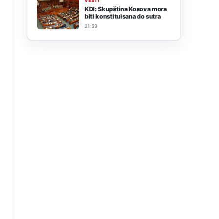
VESTI
KDI: Skupština Kosova mora
biti konstituisana do sutra
21:59