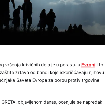
og vršenja krivičnih dela je u porastu u
Evropi
i to
zaštite žrtava od bandi koje iskorišćavaju njihovu
tručnjaka Saveta Evrope za borbu protiv trgovine
u GRETA, objavljenom danas, ocenjuje se napredak