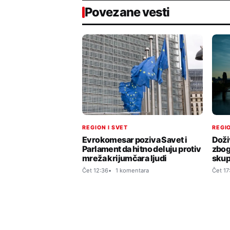
Povezane vesti
REGION I SVET
REGIO
Evrokomesar poziva Savet i
Doži
Parlament da hitno deluju protiv
zbog
mreža krijumčara ljudi
skup
Čet 12:36
1 komentara
Čet 17