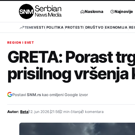
Pređi
na
Naslovna
Najnovije
sadržaj
TEME
VESTI
POLITIKA
PROTESTI
DRUŠTVO
EKONOMIJA
RE
REGION I SVET
GRETA: Porast trg
prisilnog vršenja 
Postavi
SNM.rs
kao omiljeni Google izvor
Autor:
Beta
12. jun 2026.
21:56
2 min čitanja
1 komentara