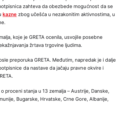
a potpisnica zahteva da obezbede mogućnost da se
ču
kazne
zbog učešća u nezakonitim aktivnostima, u
ne.
alja, koje je GRETA ocenila, usvojile posebne
kažnjavanja žrtava trgovine ljudima.
posle preporuka GRETA. Međutim, napredak je i dalje
otpisnice da nastave da jačaju pravne okvire i
GRETA.
 o proceni stanja u 13 zemalja – Austrije, Danske,
umunije, Bugarske, Hrvatske, Crne Gore, Albanije,