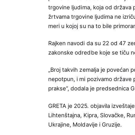
trgovine ljudima, koja od držav
žrtvama trgovine ljudima ne izri
meri u kojoj su na to bile primora
Rajken navodi da su 22 od 47 zem
zakonske odredbe koje se tiču ne
„Broj takvih zemalja je povećan 
nepotpun, i mi pozivamo države p
prakse“, dodala je predsednica 
GRETA je 2025. objavila izveštaje
Lihtenštajna, Kipra, Slovačke, R
Ukrajine, Moldavije i Gruzije.