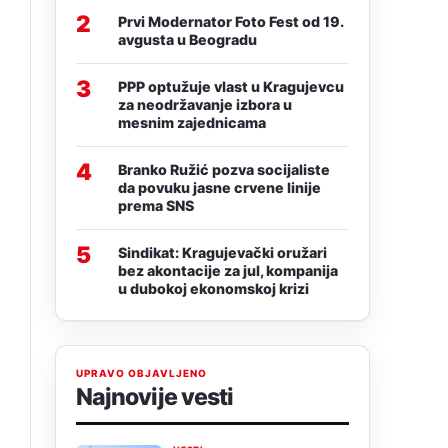
a
2
Prvi Modernator Foto Fest od 19.
avgusta u Beogradu
3
PPP optužuje vlast u Kragujevcu
za neodržavanje izbora u
mesnim zajednicama
4
Branko Ružić pozva socijaliste
da povuku jasne crvene linije
prema SNS
5
Sindikat: Kragujevački oružari
bez akontacije za jul, kompanija
u dubokoj ekonomskoj krizi
UPRAVO OBJAVLJENO
Najnovije vesti