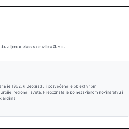
 dozvoljeno u skladu sa pravilima SNM.rs.
na je 1992. u Beogradu i posvećena je objektivnom i
 Srbije, regiona i sveta. Prepoznata je po nezavisnom novinarstvu i
ndardima.