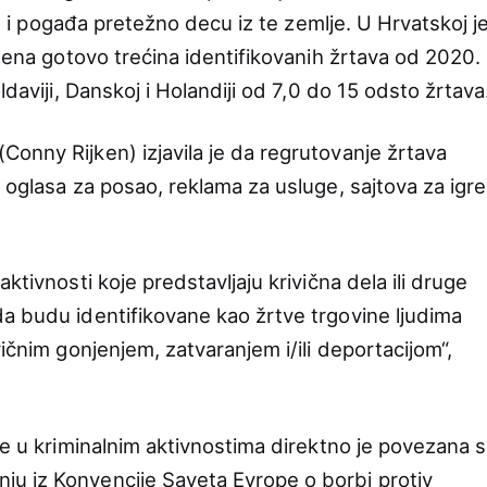
ji, i pogađa pretežno decu iz te zemlje. U Hrvatskoj j
ožena gotovo trećina identifikovanih žrtava od 2020.
ldaviji, Danskoj i Holandiji od 7,0 do 15 odsto žrtava
onny Rijken) izjavila je da regrutovanje žrtava
 oglasa za posao, reklama za usluge, sajtova za igre
ktivnosti koje predstavljaju krivična dela ili druge
a budu identifikovane kao žrtve trgovine ljudima
vičnim gonjenjem, zatvaranjem i/ili deportacijom“,
je u kriminalnim aktivnostima direktno je povezana s
u iz Konvencije Saveta Evrope o borbi protiv