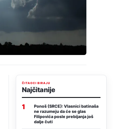
ČITAOCI BIRAJU
Najčitanije
1
Ponoš (SRCE): Vlasnici batinaša
ne razumeju da će se glas
Filipovića posle prebijanja još
dalje čuti