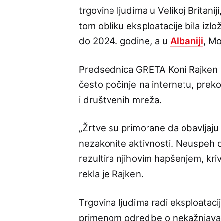
trgovine ljudima u Velikoj Britani
tom obliku eksploatacije bila izl
do 2024. godine, a u
Albaniji
, Mo
Predsednica GRETA Koni Rajken (C
često počinje na internetu, preko
i društvenih mreža.
„Žrtve su primorane da obavljaju a
nezakonite aktivnosti. Neuspeh d
rezultira njihovim hapšenjem, kri
rekla je Rajken.
Trgovina ljudima radi eksploataci
primenom odredbe o nekažnjavanj