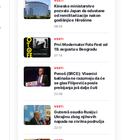
VESTI
e
Kinesko ministarstvo
pozvalo Japan da odustane
od remilitarizacije nakon
godišnjice Hirošime
.
08:55
VESTI
Prvi Modernator Foto Fest od
19. avgusta u Beogradu
07:14
VESTI
Ponoš (SRCE): Vlasnici
batinaša ne razumeju da će
se glas Filipovića posle
prebijanja još dalje čuti
22:06
VESTI
Gutereš osudio Rusiju i
Ukrajinu zbog njihovih
napada na civilna područja
22:01