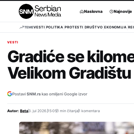
Pređi
na
Naslovna
Najnovije
sadržaj
TEME
VESTI
POLITIKA
PROTESTI
DRUŠTVO
EKONOMIJA
RE
VESTI
Gradiće se kilome
Velikom Gradištu
Postavi
SNM.rs
kao omiljeni Google izvor
Autor:
Beta
3. jul 2026.
15:05
1 min čitanja
1 komentara