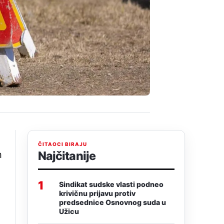
ČITAOCI BIRAJU
m
Najčitanije
1
Sindikat sudske vlasti podneo
krivičnu prijavu protiv
predsednice Osnovnog suda u
Užicu