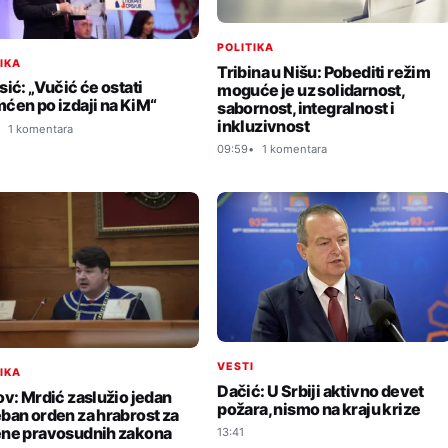
POLITIKA
TIKA
Tribina u Nišu: Pobediti režim
sić: „Vučić će ostati
moguće je uz solidarnost,
ćen po izdaji na KiM“
sabornost, integralnost i
inkluzivnost
1 komentara
09:59
1 komentara
VESTI
TIKA
Dačić: U Srbiji aktivno devet
ov: Mrdić zaslužio jedan
požara, nismo na kraju krize
ban orden za hrabrost za
ne pravosudnih zakona
13:41