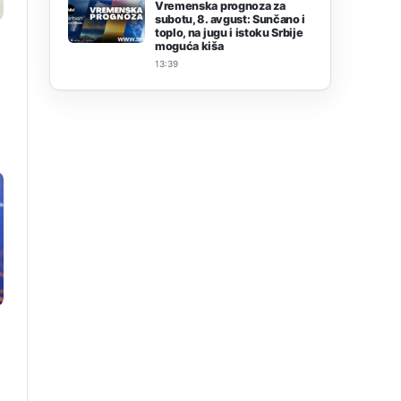
Vremenska prognoza za
subotu, 8. avgust: Sunčano i
toplo, na jugu i istoku Srbije
moguća kiša
13:39