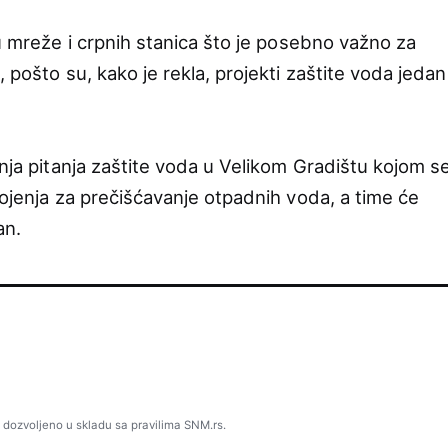
ju mreže i crpnih stanica što je posebno važno za
 pošto su, kako je rekla, projekti zaštite voda jedan
anja pitanja zaštite voda u Velikom Gradištu kojom s
rojenja za prečišćavanje otpadnih voda, a time će
an.
 dozvoljeno u skladu sa pravilima SNM.rs.