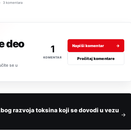
3 komentara
je deo
1
Napiši komentar
→
KOMENTAR
Pročitaj komentare
učite se u
bog razvoja toksina koji se dovodi u vezu