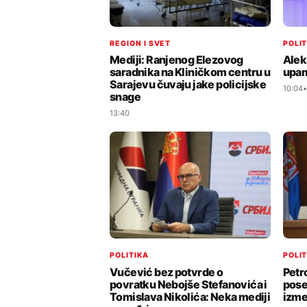
REGION I SVET
POLI
Mediji: Ranjenog Elezovog
Alek
saradnika na Kliničkom centru u
upam
Sarajevu čuvaju jake policijske
10:04
snage
13:40
POLITIKA
POLI
Vučević bez potvrde o
Petr
povratku Nebojše Stefanovića i
pose
Tomislava Nikolića: Neka mediji
izme