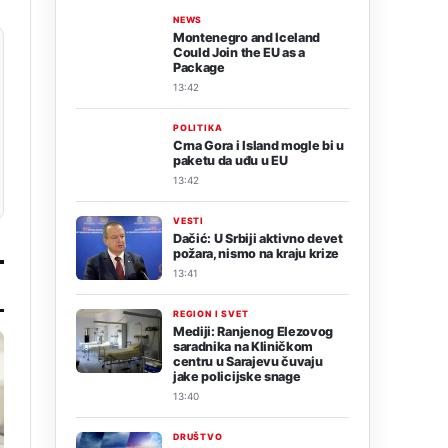
NEWS
Montenegro and Iceland
Could Join the EU as a
Package
13:42
POLITIKA
Crna Gora i Island mogle bi u
paketu da uđu u EU
13:42
VESTI
Dačić: U Srbiji aktivno devet
požara, nismo na kraju krize
13:41
REGION I SVET
Mediji: Ranjenog Elezovog
saradnika na Kliničkom
centru u Sarajevu čuvaju
jake policijske snage
13:40
DRUŠTVO