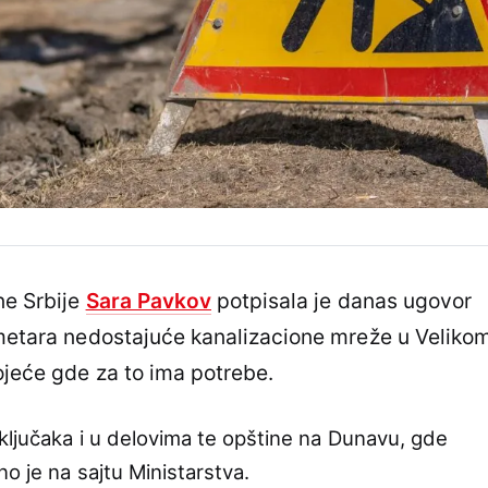
ne Srbije
Sara Pavkov
potpisala je danas ugovor
ometara nedostajuće kanalizacione mreže u Veliko
ojeće gde za to ima potrebe.
iključaka i u delovima te opštine na Dunavu, gde
no je na sajtu Ministarstva.