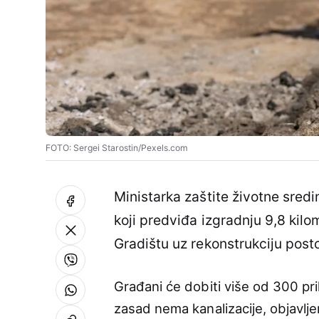
FOTO: Sergei Starostin/Pexels.com
Ministarka zaštite životne sredi
koji predviđa izgradnju 9,8 kil
Gradištu uz rekonstrukciju post
Građani će dobiti više od 300 pr
zasad nema kanalizacije, objavlje