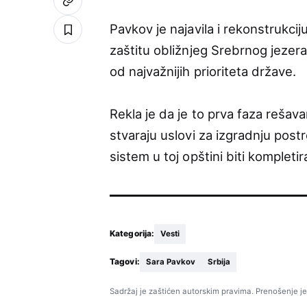
Pavkov je najavila i rekonstrukci
zaštitu obližnjeg Srebrnog jezera,
od najvažnijih prioriteta države.
Rekla je da je to prva faza rešav
stvaraju uslovi za izgradnju post
sistem u toj opštini biti kompletir
Kategorija:
Vesti
Tagovi:
Sara Pavkov
Srbija
Sadržaj je zaštićen autorskim pravima. Prenošenje je