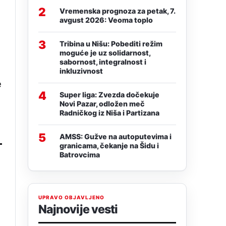
2
Vremenska prognoza za petak, 7.
avgust 2026: Veoma toplo
3
Tribina u Nišu: Pobediti režim
moguće je uz solidarnost,
sabornost, integralnost i
inkluzivnost
e
4
Super liga: Zvezda dočekuje
Novi Pazar, odložen meč
Radničkog iz Niša i Partizana
5
AMSS: Gužve na autoputevima i
granicama, čekanje na Šidu i
Batrovcima
UPRAVO OBJAVLJENO
Najnovije vesti