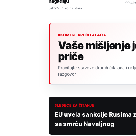
nagađaju
09:49
09:52
1 komentara
KOMENTARI ČITALACA
Vaše mišljenje 
priče
Pročitajte stavove drugih čitalaca i uklj
razgovor.
SLEDEĆE ZA ČITANJE
EU uvela sankcije Rusima z
sa smrću Navaljnog