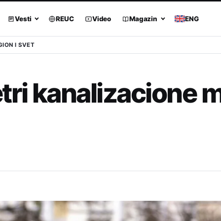
Vesti
REUC
Video
Magazin
ENG
GION I SVET
tri kanalizacione 