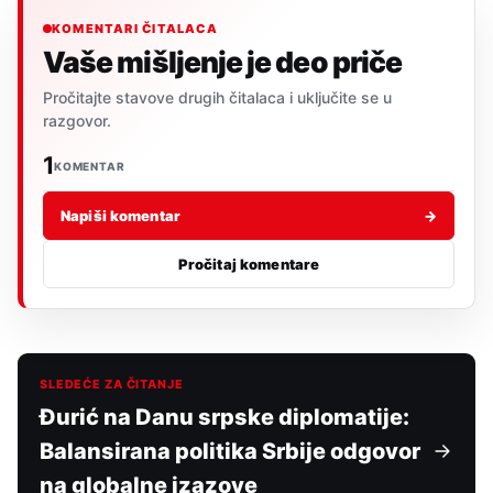
KOMENTARI ČITALACA
Vaše mišljenje je deo priče
Pročitajte stavove drugih čitalaca i uključite se u
razgovor.
1
KOMENTAR
Napiši komentar
→
Pročitaj komentare
SLEDEĆE ZA ČITANJE
Đurić na Danu srpske diplomatije:
Balansirana politika Srbije odgovor
na globalne izazove