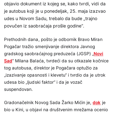
objavio dokument iz kojeg se, kako tvrdi, vidi da
je autobus koji je u ponedeljak, 25. maja izazvao
udes u Novom Sadu, trebalo da bude „trajno
povučen iz saobraćaja prošle godine“.
Prethodnih dana, pošto je odbornik Bravo Miran
Pogačar tražio smenjivanje direktora Javnog
gradskog saobraćajnog preduzeća (JGSP) „
Novi
Sad
“ Milana Balaća, tvrdeći da su otkazale kočnice
tog autobusa, direktor je Pogačara optužio za
„izazivanje opasnosti i klevetu“ i tvrdio da je utrok
udesa bio „ljudski faktor“ i da je vozač
suspendovan.
Gradonačelnik Novog Sada Žarko Mićin je,
dok
je
bio u Kini, u objavi na društvenim mrežama ocenio