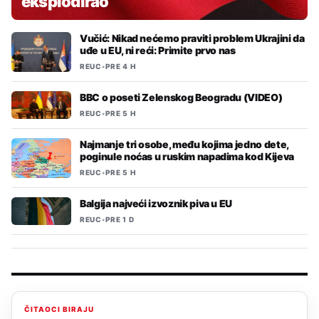
eksplodirao
Vučić: Nikad nećemo praviti problem Ukrajini da
uđe u EU, ni reći: Primite prvo nas
REUC
•
PRE 4 H
BBC o poseti Zelenskog Beogradu (VIDEO)
REUC
•
PRE 5 H
Najmanje tri osobe, među kojima jedno dete,
poginule noćas u ruskim napadima kod Kijeva
REUC
•
PRE 5 H
Balgija najveći izvoznik piva u EU
REUC
•
PRE 1 D
ČITAOCI BIRAJU