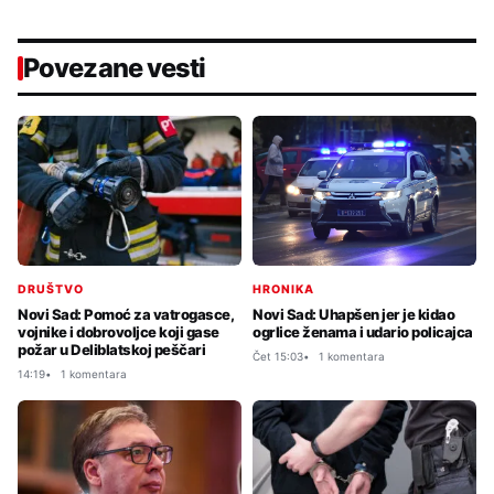
Povezane vesti
HRONIKA
DRUŠTVO
Novi Sad: Uhapšen jer je kidao
Novi Sad: Pomoć za vatrogasce,
ogrlice ženama i udario policajca
vojnike i dobrovoljce koji gase
požar u Deliblatskoj peščari
Čet 15:03
1 komentara
14:19
1 komentara