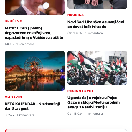
HRONIKA
DRUŠTVO
Novi Sad: Uhapšen osumnjičeni
za devet teških krađa
Matić: U Srbiji postoji
dogovorena nekažnjivost,
Čet 13:03
1 komentara
napadači imaju Vučićevu zaštitu
14:06
1 komentara
REGION I SVET
MAGAZIN
Uganda šalje vojsku u Pojas
Gaze u sklopu Međunarodnih
BETA KALENDAR – Na današnji
snaga za stabilizaciju
dan 8. avgust
Čet 18:02
1 komentara
08:57
1 komentara