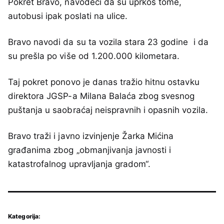
Pokret Bravo, navodeći da su uprkos tome,
autobusi ipak poslati na ulice.
Bravo navodi da su ta vozila stara 23 godine i da
su prešla po više od 1.200.000 kilometara.
Taj pokret ponovo je danas tražio hitnu ostavku
direktora JGSP-a Milana Balaća zbog svesnog
puštanja u saobraćaj neispravnih i opasnih vozila.
Bravo traži i javno izvinjenje Žarka Mićina
građanima zbog „obmanjivanja javnosti i
katastrofalnog upravljanja gradom“.
Kategorija: