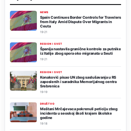
NEWS
Spain Continues Border Controls for Travelers
from Italy Amid Dispute Over Migrants in
Ceuta
19:21
REGION I SVET
Španija nastavila granične kontrole za putnike
iz Italije zbog spora oko migranata u Seuti
19:21
REGION I SVET
Konaković pisao UN zbog saslušavanja u RS
zaposlenih i saradnika Memorijalnog centra
Srebrenica
19:19
DRUŠTVO
Meštani Mrčajevaca pokrenuli peticiju zbog
incidenta u seoskoj školi krajem školske
godine
19:18