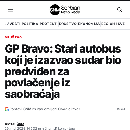
Pređi
na
Otvori
Otvo
sadržaj
meni
pret
VESTI
POLITIKA
PROTESTI
DRUŠTVO
EKONOMIJA
REGION I SVET
DRUŠTVO
GP Bravo: Stari autobus
koji je izazvao sudar bio
predviđen za
povlačenje iz
saobraćaja
›
Postavi
SNM.rs
kao omiljeni Google izvor
Više
Autor:
Beta
29. maj 2026.
14:33
2 min čitanja
1 komentara