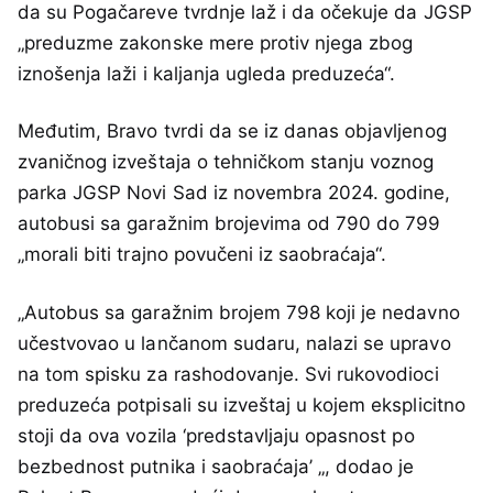
da su Pogačareve tvrdnje laž i da očekuje da JGSP
„preduzme zakonske mere protiv njega zbog
iznošenja laži i kaljanja ugleda preduzeća“.
Međutim, Bravo tvrdi da se iz danas objavljenog
zvaničnog izveštaja o tehničkom stanju voznog
parka JGSP Novi Sad iz novembra 2024. godine,
autobusi sa garažnim brojevima od 790 do 799
„morali biti trajno povučeni iz saobraćaja“.
„Autobus sa garažnim brojem 798 koji je nedavno
učestvovao u lančanom sudaru, nalazi se upravo
na tom spisku za rashodovanje. Svi rukovodioci
preduzeća potpisali su izveštaj u kojem eksplicitno
stoji da ova vozila ‘predstavljaju opasnost po
bezbednost putnika i saobraćaja’ „, dodao je