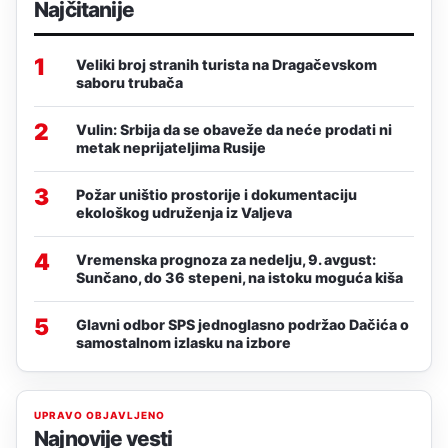
Najčitanije
1
Veliki broj stranih turista na Dragačevskom
saboru trubača
2
Vulin: Srbija da se obaveže da neće prodati ni
metak neprijateljima Rusije
3
Požar uništio prostorije i dokumentaciju
ekološkog udruženja iz Valjeva
4
Vremenska prognoza za nedelju, 9. avgust:
Sunčano, do 36 stepeni, na istoku moguća kiša
5
Glavni odbor SPS jednoglasno podržao Dačića o
samostalnom izlasku na izbore
UPRAVO OBJAVLJENO
Najnovije vesti