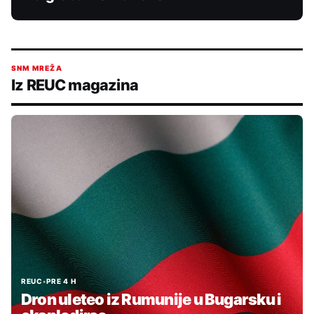
SNM MREŽA
Iz REUC magazina
REUC
•
PRE 4 H
Dron uleteo iz Rumunije u Bugarsku i