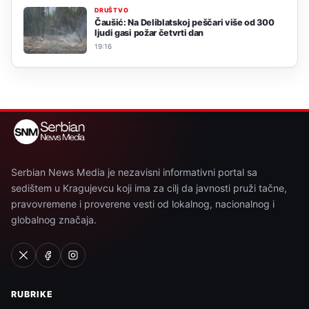
DRUŠTVO
Čaušić: Na Deliblatskoj peščari više od 300
ljudi gasi požar četvrti dan
19:16
Serbian News Media je nezavisni informativni portal sa
sedištem u Kragujevcu koji ima za cilj da javnosti pruži tačne,
pravovremene i proverene vesti od lokalnog, nacionalnog i
globalnog značaja.
RUBRIKE