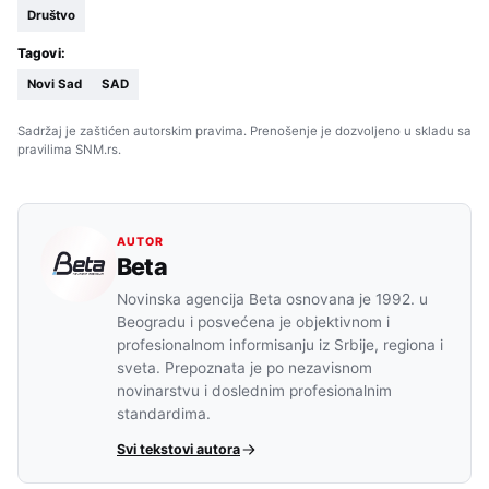
Društvo
Tagovi:
Novi Sad
SAD
Sadržaj je zaštićen autorskim pravima. Prenošenje je dozvoljeno u skladu sa
pravilima SNM.rs.
AUTOR
Beta
Novinska agencija Beta osnovana je 1992. u
Beogradu i posvećena je objektivnom i
profesionalnom informisanju iz Srbije, regiona i
sveta. Prepoznata je po nezavisnom
novinarstvu i doslednim profesionalnim
standardima.
Svi tekstovi autora