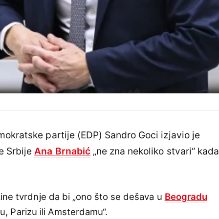
okratske partije (EDP) Sandro Goci izjavio je
e Srbije
Ana Brnabić
„ne zna nekoliko stvari“ kada
ine tvrdnje da bi „ono što se dešava u
Beogradu
elu, Parizu ili Amsterdamu“.