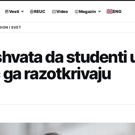
Vesti
REUC
Video
Magazin
ENG
GION I SVET
hvata da studenti u
 ga razotkrivaju