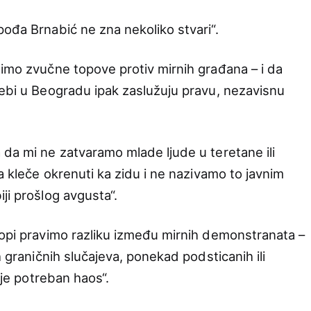
pođa Brnabić ne zna nekoliko stvari“.
timo zvučne topove protiv mirnih građana – i da
rebi u Beogradu ipak zaslužuju pravu, nezavisnu
 da mi ne zatvaramo mlade ljude u teretane ili
da kleče okrenuti ka zidu i ne nazivamo to javnim
ji prošlog avgusta“.
ropi pravimo razliku između mirnih demonstranata –
h graničnih slučajeva, ponekad podsticanih ili
a je potreban haos“.