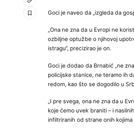
Goci je naveo da „izgleda da gos
„Ona ne zna da u Evropi ne koris
ozbiljne optužbe o njihovoj upot
istragu“, precizirao je on.
Goci je dodao da Brnabić „ne zna
policijske stanice, ne teramo ih 
redom, kao što se dogodilo u Srbi
„I pre svega, ona ne zna da u Ev
koje ćemo uvek braniti – i nasilni
infiltriranih od strane onih kojim