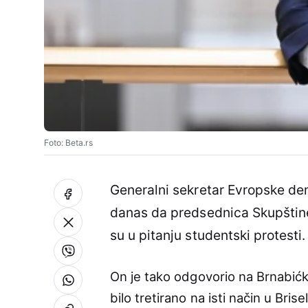
Foto: Beta.rs
Generalni sekretar Evropske dem
danas da predsednica Skupštin
su u pitanju studentski protesti.
On je tako odgovorio na Brnabićk
bilo tretirano na isti način u Bris