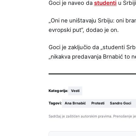
Goci je naveo da
studenti
u Srbij
„Oni ne uništavaju Srbiju: oni br
evropski put“, dodao je on.
Goci je zaključio da „studenti Srb
„nikakva predavanja Brnabić to n
Kategorija:
Vesti
Tagovi:
Ana Brnabić
Protesti
Sandro Goci
Sadržaj je zaštićen autorskim pravima. Prenošenje je