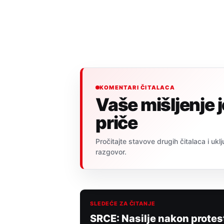
KOMENTARI ČITALACA
Vaše mišljenje 
priče
Pročitajte stavove drugih čitalaca i uklj
razgovor.
SLEDEĆE ZA ČITANJE
SRCE: Nasilje nakon protes