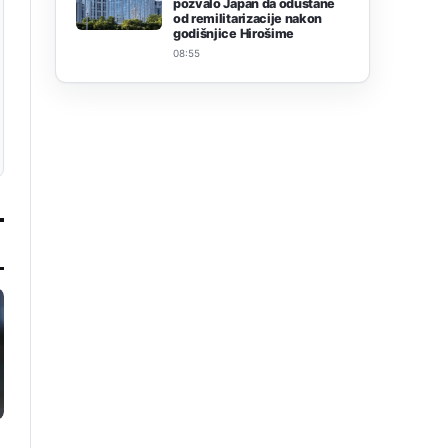
pozvalo Japan da odustane
od remilitarizacije nakon
godišnjice Hirošime
08:55