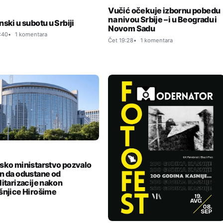
Vučić očekuje izbornu pobedu
I
na nivou Srbije – i u Beogradu i
nski u subotu u Srbiji
Novom Sadu
:40
1 komentara
Čet 19:28
1 komentara
I
sko ministarstvo pozvalo
n da odustane od
litarizacije nakon
šnjice Hirošime