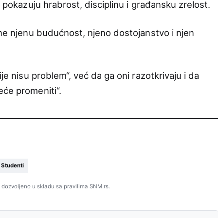
i pokazuju hrabrost, disciplinu i građansku zrelost.
ane njenu budućnost, njeno dostojanstvo i njen
ije nisu problem“, već da ga oni razotkrivaju i da
eće promeniti“.
Studenti
 dozvoljeno u skladu sa pravilima SNM.rs.