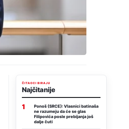
ČITAOCI BIRAJU
Najčitanije
1
Ponoš (SRCE): Vlasnici batinaša
ne razumeju da će se glas
Filipovića posle prebijanja još
dalje čuti