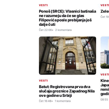
VESTI
VEST
Ponoš (SRCE): Vlasnici batinaša
Zele
ne razumeju da će se glas
Čet 19
Filipovića posle prebijanja još
dalje čuti
Čet 22:06
2 komentara
VEST
Kine
VESTI
Japa
Batut: Registrovana prva dva
remi
slučaja groznice Zapadnog Nila
godi
ove godine u Srbiji
08:55
Čet 16:48
1 komentara