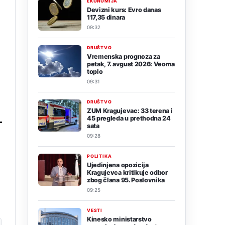
EKONOMIJA
Devizni kurs: Evro danas
117,35 dinara
09:32
DRUŠTVO
Vremenska prognoza za
petak, 7. avgust 2026: Veoma
toplo
09:31
DRUŠTVO
ZUM Kragujevac: 33 terena i
45 pregleda u prethodna 24
sata
09:28
POLITIKA
Ujedinjena opozicija
Kragujevca kritikuje odbor
zbog člana 95. Poslovnika
09:25
VESTI
Kinesko ministarstvo