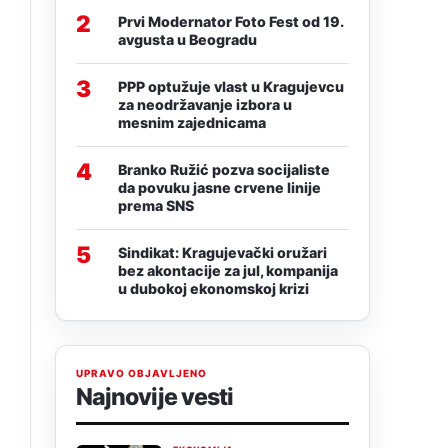
2
Prvi Modernator Foto Fest od 19.
avgusta u Beogradu
3
PPP optužuje vlast u Kragujevcu
za neodržavanje izbora u
mesnim zajednicama
4
Branko Ružić pozva socijaliste
da povuku jasne crvene linije
prema SNS
5
Sindikat: Kragujevački oružari
bez akontacije za jul, kompanija
u dubokoj ekonomskoj krizi
UPRAVO OBJAVLJENO
Najnovije vesti