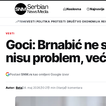
Pređi
na
Naslovna
Najnovije
sadržaj
TEME
VESTI
POLITIKA
PROTESTI
DRUŠTVO
EKONOMIJA
RE
VESTI
Goci: Brnabić ne s
nisu problem, već
Postavi
SNM.rs
kao omiljeni Google izvor
Autor:
Beta
24. maj 2026.
10:21
1 min čitanja
1 komentara