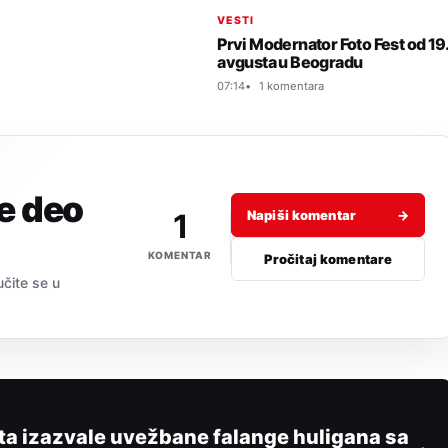
VESTI
Prvi Modernator Foto Fest od 19
avgusta u Beogradu
07:14
1 komentara
je deo
1
Napiši komentar
→
KOMENTAR
Pročitaj komentare
učite se u
ta izazvale uvežbane falange huligana sa