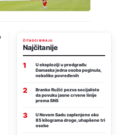
o
ČITAOCI BIRAJU
Najčitanije
1
U eksploziji u predgrađu
Damaska jedna osoba poginula,
nekoliko povređenih
2
Branko Ružić pozva socijaliste
da povuku jasne crvene linije
prema SNS
3
U Novom Sadu zaplenjeno oko
85 kilograma droge, uhapšene tri
osobe