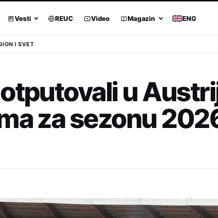
Vesti
REUC
Video
Magazin
ENG
GION I SVET
otputovali u Austri
ema za sezonu 2026