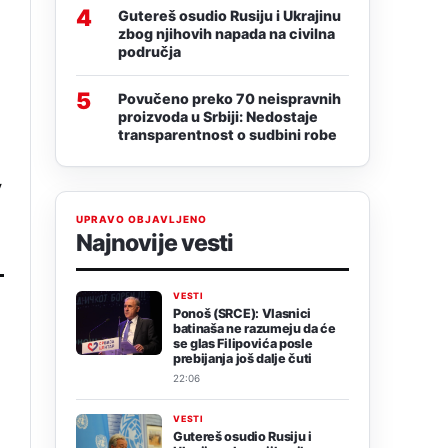
4
Gutereš osudio Rusiju i Ukrajinu
zbog njihovih napada na civilna
područja
5
Povučeno preko 70 neispravnih
proizvoda u Srbiji: Nedostaje
transparentnost o sudbini robe
v
UPRAVO OBJAVLJENO
Najnovije vesti
VESTI
Ponoš (SRCE): Vlasnici
batinaša ne razumeju da će
se glas Filipovića posle
prebijanja još dalje čuti
22:06
VESTI
Gutereš osudio Rusiju i