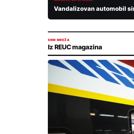
Vandalizovan automobil si
SNM MREŽA
Iz REUC magazina