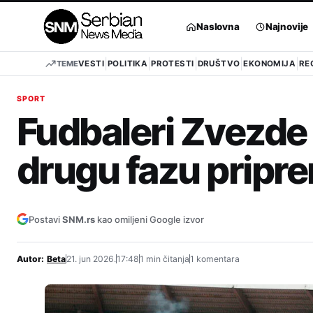
Pređi
na
Naslovna
Najnovije
sadržaj
TEME
VESTI
POLITIKA
PROTESTI
DRUŠTVO
EKONOMIJA
RE
SPORT
Fudbaleri Zvezde 
drugu fazu pripr
Postavi
SNM.rs
kao omiljeni Google izvor
Autor:
Beta
21. jun 2026.
17:48
1 min čitanja
1 komentara