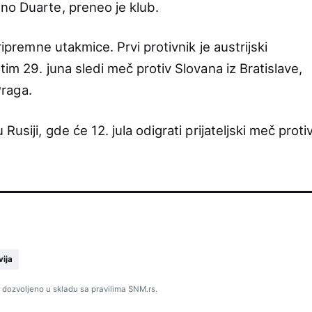
no Duarte, preneo je klub.
ripremne utakmice. Prvi protivnik je austrijski
tim 29. juna sledi meč protiv Slovana iz Bratislave,
Praga.
usiji, gde će 12. jula odigrati prijateljski meč proti
vija
 dozvoljeno u skladu sa pravilima SNM.rs.