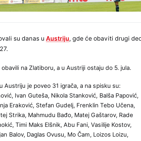
ovali su danas u
Austriju
, gde će obaviti drugi de
27.
avili na Zlatiboru, a u Austriji ostaju do 5. jula.
u Austriju je poveo 31 igrača, a na spisku su:
vić, Ivan Guteša, Nikola Stanković, Balša Papović,
inja Eraković, Stefan Gudelj, Frenklin Tebo Učena,
 Matej Strika, Mahmudu Bađo, Matej Gaštarov, Rade
ić, Timi Maks Elšnik, Abu Fani, Vasilije Kostov,
stijan Balov, Daglas Ovusu, Mo Čam, Loizos Loizu,