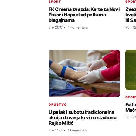
SPORT
SPOR
FK Crvena zvezda: Karte za Novi
Zvez
Pazar i Hapoel od petka na
kval
blagajnama
ili S
Sre 20:01
1 komentara
Pon 12
SPOR
Fudb
DRUŠTVO
Mač
U petak i subotu tradicionalna
akcija davanja krvi na stadionu
Pon 21
Rajko Mitić
Sre 14:07
1 komentara