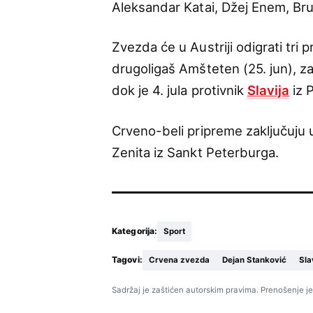
Aleksandar Katai, Džej Enem, Bru
Zvezda će u Austriji odigrati tri p
drugoligaš Amšteten (25. jun), za
dok je 4. jula protivnik
Slavija
iz 
Crveno-beli pripreme zaključuju u R
Zenita iz Sankt Peterburga.
Kategorija:
Sport
Tagovi:
Crvena zvezda
Dejan Stanković
Sla
Sadržaj je zaštićen autorskim pravima. Prenošenje je