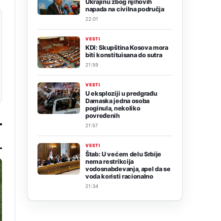
Ukrajinu zbog njihovih
napada na civilna područja
22:01
VESTI
KDI: Skupština Kosova mora
biti konstituisana do sutra
21:59
VESTI
U eksploziji u predgrađu
Damaska jedna osoba
poginula, nekoliko
povređenih
21:57
VESTI
Štab: U većem delu Srbije
nema restrikcija
vodosnabdevanja, apel da se
voda koristi racionalno
21:34