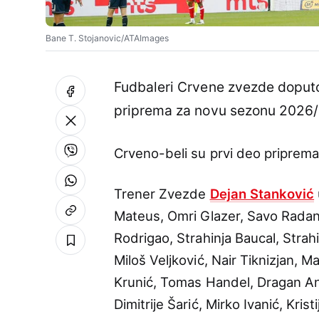
Bane T. Stojanovic/ATAImages
Fudbaleri Crvene zvezde doput
priprema za novu sezonu 2026/
Crveno-beli su prvi deo priprema ob
Trener Zvezde
Dejan Stanković
Mateus, Omri Glazer, Savo Radano
Rodrigao, Strahinja Baucal, Strah
Miloš Veljković, Nair Tiknizjan,
Krunić, Tomas Handel, Dragan Anok
Dimitrije Šarić, Mirko Ivanić, Kri