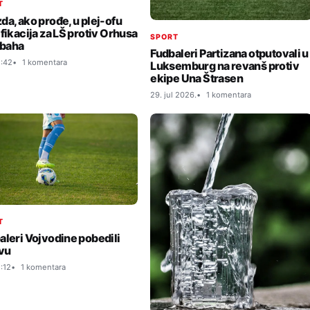
T
da, ako prođe, u plej-ofu
ifikacija za LŠ protiv Orhusa
SPORT
abaha
Fudbaleri Partizana otputovali u
:42
1 komentara
Luksemburg na revanš protiv
ekipe Una Štrasen
29. jul 2026.
1 komentara
T
aleri Vojvodine pobedili
vu
:12
1 komentara