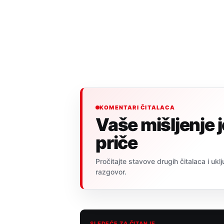
KOMENTARI ČITALACA
Vaše mišljenje 
priče
Pročitajte stavove drugih čitalaca i uklj
razgovor.
SLEDEĆE ZA ČITANJE