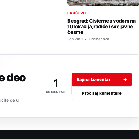
DRUŠTVO
Beograd: Cisterne s vodom na
10 lokacija, radiće i sve javne
česme
Pon 20:30
1 komentara
je deo
1
Napiši komentar
→
KOMENTAR
Pročitaj komentare
učite se u