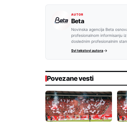
AUTOR
Beta
Novinska agencija Beta osnova
profesionalnom informisanju iz
doslednim profesionalnim sta
Svi tekstovi autora
Povezane vesti