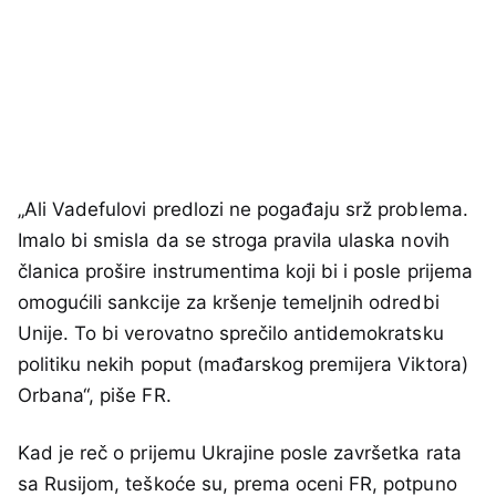
„Ali Vadefulovi predlozi ne pogađaju srž problema.
Imalo bi smisla da se stroga pravila ulaska novih
članica prošire instrumentima koji bi i posle prijema
omogućili sankcije za kršenje temeljnih odredbi
Unije. To bi verovatno sprečilo antidemokratsku
politiku nekih poput (mađarskog premijera Viktora)
Orbana“, piše FR.
Kad je reč o prijemu Ukrajine posle završetka rata
sa Rusijom, teškoće su, prema oceni FR, potpuno