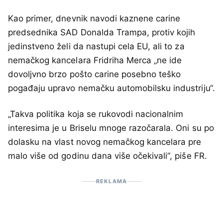
Kao primer, dnevnik navodi kaznene carine
predsednika SAD Donalda Trampa, protiv kojih
jedinstveno želi da nastupi cela EU, ali to za
nemačkog kancelara Fridriha Merca „ne ide
dovoljvno brzo pošto carine posebno teško
pogađaju upravo nemačku automobilsku industriju“.
„Takva politika koja se rukovodi nacionalnim
interesima je u Briselu mnoge razočarala. Oni su po
dolasku na vlast novog nemačkog kancelara pre
malo više od godinu dana više očekivali“, piše FR.
REKLAMA