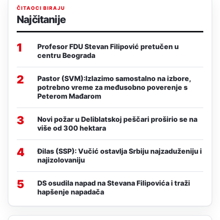
ČITAOCI BIRAJU
Najčitanije
1
Profesor FDU Stevan Filipović pretučen u
centru Beograda
2
Pastor (SVM):Izlazimo samostalno na izbore,
potrebno vreme za međusobno poverenje s
Peterom Mađarom
3
Novi požar u Deliblatskoj peščari proširio se na
više od 300 hektara
4
Đilas (SSP): Vučić ostavlja Srbiju najzaduženiju i
najizolovaniju
5
DS osudila napad na Stevana Filipovića i traži
hapšenje napadača