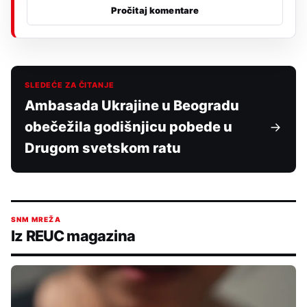
Pročitaj komentare
SLEDEĆE ZA ČITANJE
Ambasada Ukrajine u Beogradu
obečežila godišnjicu pobede u
Drugom svetskom ratu
SNM MREŽA
Iz REUC magazina