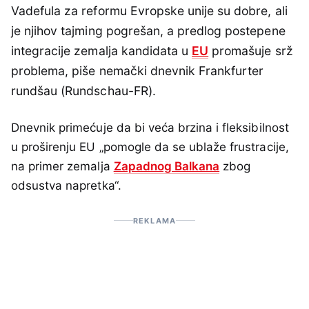
Vadefula za reformu Evropske unije su dobre, ali
je njihov tajming pogrešan, a predlog postepene
integracije zemalja kandidata u
EU
promašuje srž
problema, piše nemački dnevnik Frankfurter
rundšau (Rundschau-FR).
Dnevnik primećuje da bi veća brzina i fleksibilnost
u proširenju EU „pomogle da se ublaže frustracije,
na primer zemalja
Zapadnog Balkana
zbog
odsustva napretka“.
REKLAMA