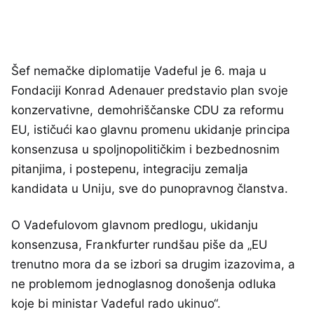
Šef nemačke diplomatije Vadeful je 6. maja u
Fondaciji Konrad Adenauer predstavio plan svoje
konzervativne, demohriščanske CDU za reformu
EU, ističući kao glavnu promenu ukidanje principa
konsenzusa u spoljnopolitičkim i bezbednosnim
pitanjima, i postepenu, integraciju zemalja
kandidata u Uniju, sve do punopravnog članstva.
O Vadefulovom glavnom predlogu, ukidanju
konsenzusa, Frankfurter rundšau piše da „EU
trenutno mora da se izbori sa drugim izazovima, a
ne problemom jednoglasnog donošenja odluka
koje bi ministar Vadeful rado ukinuo“.