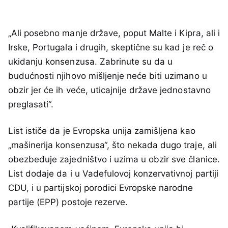
„Ali posebno manje države, poput Malte i Kipra, ali i
Irske, Portugala i drugih, skeptične su kad je reč o
ukidanju konsenzusa. Zabrinute su da u
budućnosti njihovo mišljenje neće biti uzimano u
obzir jer će ih veće, uticajnije države jednostavno
preglasati“.
List ističe da je Evropska unija zamišljena kao
„mašinerija konsenzusa“, što nekada dugo traje, ali
obezbeđuje zajedništvo i uzima u obzir sve članice.
List dodaje da i u Vadefulovoj konzervativnoj partiji
CDU, i u partijskoj porodici Evropske narodne
partije (EPP) postoje rezerve.