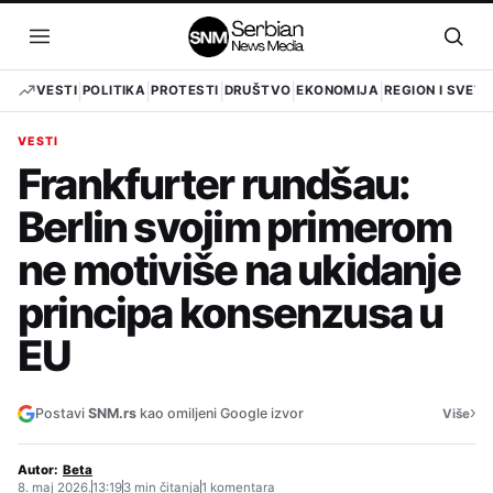
Pređi
na
Otvori
Otvo
sadržaj
meni
pret
VESTI
POLITIKA
PROTESTI
DRUŠTVO
EKONOMIJA
REGION I SVET
VESTI
Frankfurter rundšau:
Berlin svojim primerom
ne motiviše na ukidanje
principa konsenzusa u
EU
›
Postavi
SNM.rs
kao omiljeni Google izvor
Više
Autor:
Beta
8. maj 2026.
13:19
3 min čitanja
1 komentara