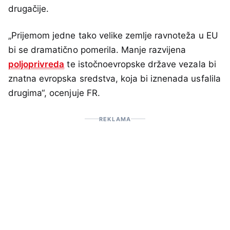
drugačije.
„Prijemom jedne tako velike zemlje ravnoteža u EU
bi se dramatično pomerila. Manje razvijena
poljoprivreda
te istočnoevropske države vezala bi
znatna evropska sredstva, koja bi iznenada usfalila
drugima“, ocenjuje FR.
REKLAMA