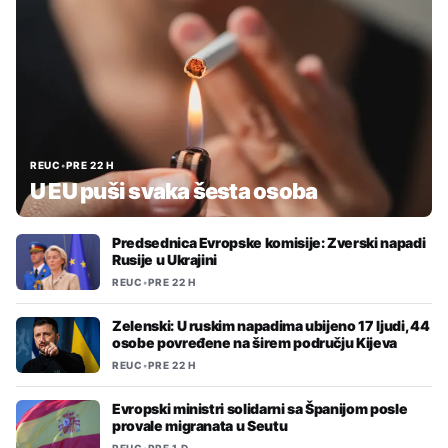
REUC
•
PRE 22 H
U EU puši svaka šesta osoba
Predsednica Evropske komisije: Zverski napadi
Rusije u Ukrajini
REUC
•
PRE 22 H
Zelenski: U ruskim napadima ubijeno 17 ljudi, 44
osobe povređene na širem području Kijeva
REUC
•
PRE 22 H
Evropski ministri solidarni sa Španijom posle
provale migranata u Seutu
REUC
•
PRE 1 D