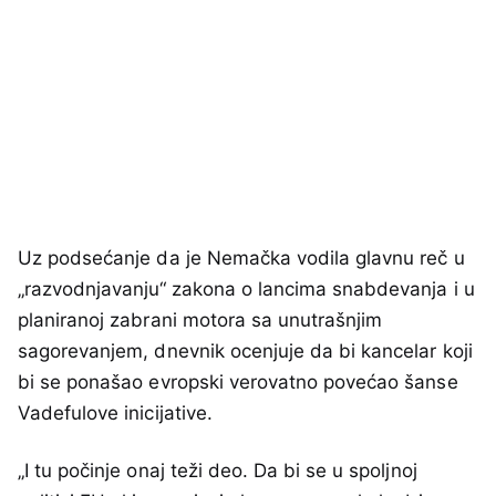
Uz podsećanje da je Nemačka vodila glavnu reč u
„razvodnjavanju“ zakona o lancima snabdevanja i u
planiranoj zabrani motora sa unutrašnjim
sagorevanjem, dnevnik ocenjuje da bi kancelar koji
bi se ponašao evropski verovatno povećao šanse
Vadefulove inicijative.
„I tu počinje onaj teži deo. Da bi se u spoljnoj