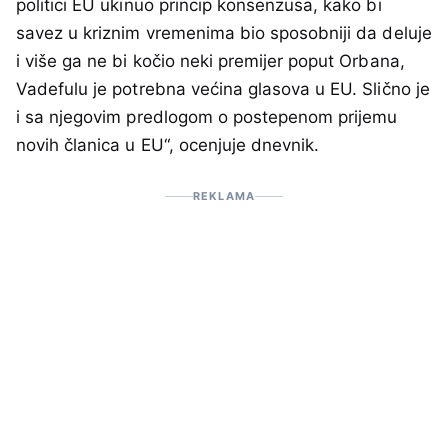
politici EU ukinuo princip konsenzusa, kako bi
savez u kriznim vremenima bio sposobniji da deluje
i više ga ne bi kočio neki premijer poput Orbana,
Vadefulu je potrebna većina glasova u EU. Slično je
i sa njegovim predlogom o postepenom prijemu
novih članica u EU“, ocenjuje dnevnik.
REKLAMA