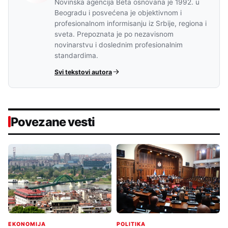
Novinska agencija Beta osnovana je 1992. u
Beogradu i posvećena je objektivnom i
profesionalnom informisanju iz Srbije, regiona i
sveta. Prepoznata je po nezavisnom
novinarstvu i doslednim profesionalnim
standardima.
Svi tekstovi autora
Povezane vesti
EKONOMIJA
POLITIKA