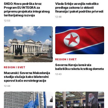
SKGO: Nova podrška kroz
Vlada Srbije usvojila nekoliko
Program EU INTEGRA za
predloga zakona iz oblasti
pripremu projekata integralnog
finansija i paket podrške privredi
teritorijalnog razvoja
12:48
12:53
REGION I SVET
Severna Koreja lansirala
REGION I SVET
balističku raketu kratkog dometa
Mucunski: Severna Makedonija
12:43
studija slučaja kako bilateralni
sporovi koče evrointegracije
12:44