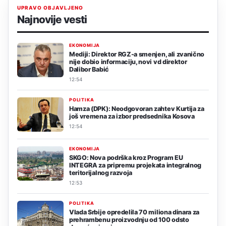
UPRAVO OBJAVLJENO
Najnovije vesti
EKONOMIJA
Mediji: Direktor RGZ-a smenjen, ali zvanično
nije dobio informaciju, novi vd direktor
Dalibor Babić
12:54
POLITIKA
Hamza (DPK): Neodgovoran zahtev Kurtija za
još vremena za izbor predsednika Kosova
12:54
EKONOMIJA
SKGO: Nova podrška kroz Program EU
INTEGRA za pripremu projekata integralnog
teritorijalnog razvoja
12:53
POLITIKA
Vlada Srbije opredelila 70 miliona dinara za
prehrambenu proizvodnju od 100 odsto