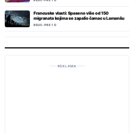
Francuske vlasti: Spaseno više od 150
migranata kojima se zapalio čamac u Lamanšu
REUC
•
PRE 1 D
REKLAMA