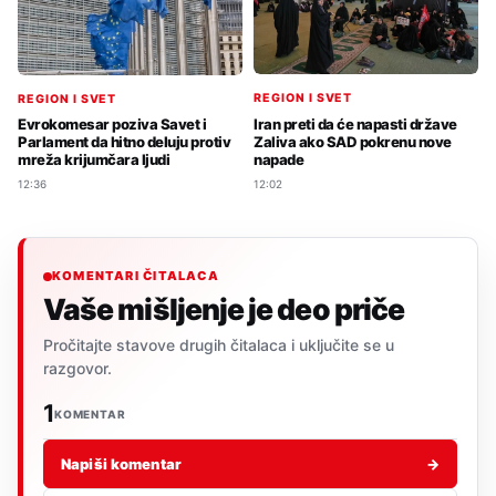
REGION I SVET
REGION I SVET
Iran preti da će napasti države
Evrokomesar poziva Savet i
Zaliva ako SAD pokrenu nove
Parlament da hitno deluju protiv
napade
mreža krijumčara ljudi
12:02
12:36
KOMENTARI ČITALACA
Vaše mišljenje je deo priče
Pročitajte stavove drugih čitalaca i uključite se u
razgovor.
1
KOMENTAR
Napiši komentar
→