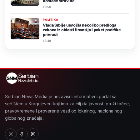
domaće sirovine
12:50
POLITIKA
Vlada Srbije usvojila nekoliko predloga
zakona iz oblasti finansija i paket podrške
privredi
12:48
Serbian News Media je nezavisni informativni portal sa
sedištem u Kragujevcu koji ima za cilj da javnosti pruži tačne,
pravovremene i proverene vesti od lokalnog, nacionalnog i
globalnog značaja.