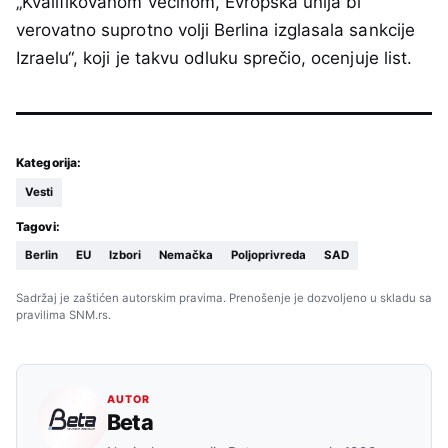
„Kvalifikovanom većinom, Evropska unija bi
verovatno suprotno volji Berlina izglasala sankcije
Izraelu“, koji je takvu odluku sprečio, ocenjuje list.
Kategorija:
Vesti
Tagovi:
Berlin
EU
Izbori
Nemačka
Poljoprivreda
SAD
Sadržaj je zaštićen autorskim pravima. Prenošenje je dozvoljeno u skladu sa
pravilima SNM.rs.
AUTOR
Beta