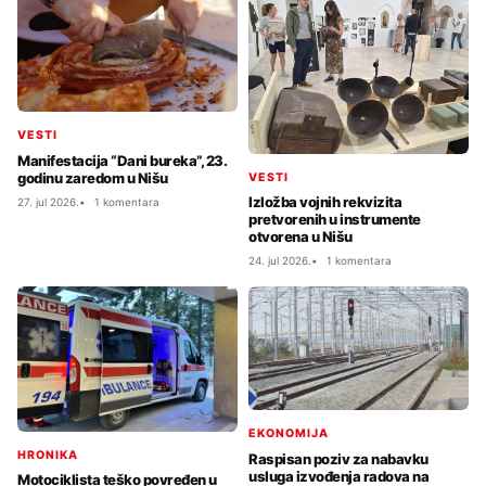
VESTI
Manifestacija “Dani bureka”, 23.
godinu zaredom u Nišu
VESTI
Izložba vojnih rekvizita
27. jul 2026.
1 komentara
pretvorenih u instrumente
otvorena u Nišu
24. jul 2026.
1 komentara
EKONOMIJA
HRONIKA
Raspisan poziv za nabavku
usluga izvođenja radova na
Motociklista teško povređen u