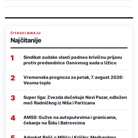
ČITAOCI BIRAJU
Najčitanije
1
Sindikat sudske vlasti podneo krivičnu prijavu
protiv predsednice Osnovnog suda u Užicu
2
Vremenska prognoza za petak, 7. avgust 2026:
Veoma toplo
3
Super liga: Zvezda dočekuje Novi Pazar, odložen
meč Radničkog iz Niša i Partizana
4
AMSS: Gužve na autoputevima i granicama,
čekanje na Šidu i Batrovcima
5
Advokat Rajić o Miliću i Kričku: Međusobno