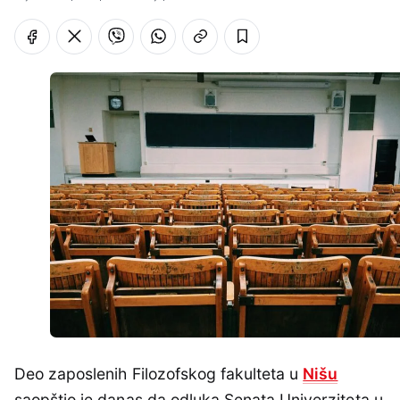
Deo zaposlenih Filozofskog fakulteta u
Nišu
saopštio je danas da odluka Senata Univerziteta u