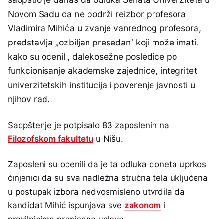
Novom Sadu da ne podrži reizbor profesora
Vladimira Mihića u zvanje vanrednog profesora,
predstavlja „ozbiljan presedan“ koji može imati,
kako su ocenili, dalekosežne posledice po
funkcionisanje akademske zajednice, integritet
univerzitetskih institucija i poverenje javnosti u
njihov rad.
Saopštenje je potpisalo 83 zaposlenih na
Filozofskom fakultetu
u Nišu.
Zaposleni su ocenili da je ta odluka doneta uprkos
činjenici da su sva nadležna stručna tela uključena
u postupak izbora nedvosmisleno utvrdila da
kandidat Mihić ispunjava sve
zakonom
i
pravilnicima propisane uslove.