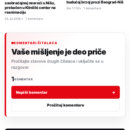
budućoj brzoj pruzi Beograd-Niš
saobraćajnoj nesreći u Nišu,
prebačen u Klinički centar na
Sre 17:02
1 komentara
reanimaciju
23. jul 2026.
1 komentara
KOMENTARI ČITALACA
Vaše mišljenje je deo priče
Pročitajte stavove drugih čitalaca i uključite se u
razgovor.
1
KOMENTAR
Napiši komentar
→
Pročitaj komentare