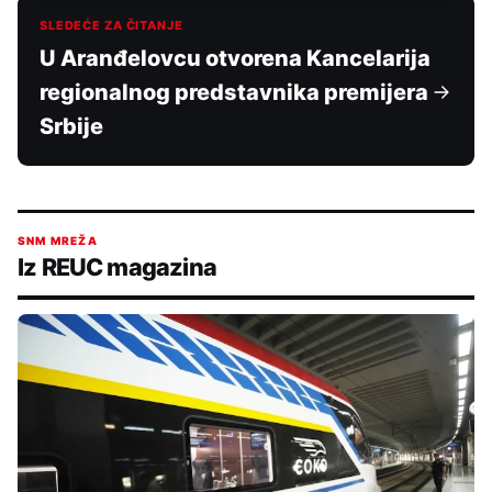
SLEDEĆE ZA ČITANJE
U Aranđelovcu otvorena Kancelarija
regionalnog predstavnika premijera
Srbije
SNM MREŽA
Iz REUC magazina