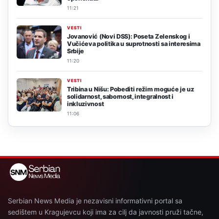
11:21
VESTI
Jovanović (Novi DSS): Poseta Zelenskog i
Vučićeva politika u suprotnosti sa interesima
Srbije
11:20
VESTI
Tribina u Nišu: Pobediti režim moguće je uz
solidarnost, sabornost, integralnost i
inkluzivnost
11:06
Serbian News Media je nezavisni informativni portal sa
sedištem u Kragujevcu koji ima za cilj da javnosti pruži tačne,