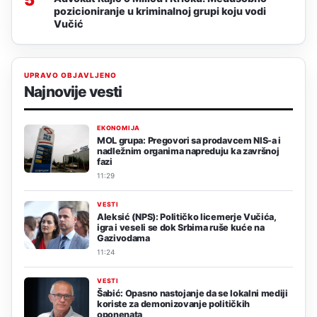
pozicioniranje u kriminalnoj grupi koju vodi
Vučić
UPRAVO OBJAVLJENO
Najnovije vesti
EKONOMIJA
MOL grupa: Pregovori sa prodavcem NIS-a i
nadležnim organima napreduju ka završnoj
fazi
11:29
VESTI
Aleksić (NPS): Političko licemerje Vučića,
igra i veseli se dok Srbima ruše kuće na
Gazivodama
11:24
VESTI
Šabić: Opasno nastojanje da se lokalni mediji
koriste za demonizovanje političkih
oponenata