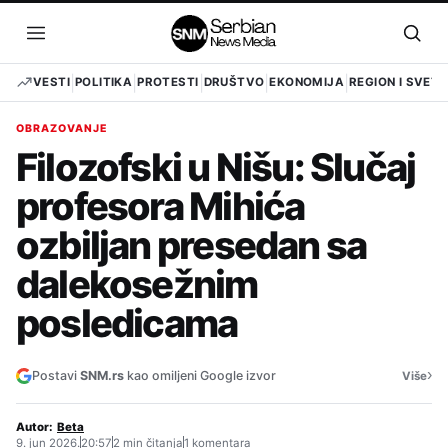
Pređi
na
Otvori
Otvo
sadržaj
meni
pret
VESTI
POLITIKA
PROTESTI
DRUŠTVO
EKONOMIJA
REGION I SVET
OBRAZOVANJE
Filozofski u Nišu: Slučaj
profesora Mihića
ozbiljan presedan sa
dalekosežnim
posledicama
›
Postavi
SNM.rs
kao omiljeni Google izvor
Više
Autor:
Beta
9. jun 2026.
20:57
2 min čitanja
1 komentara