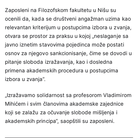
Zaposleni na Filozofskom fakultetu u Nišu su
ocenili da, kada se društveni angažman uzima kao
relevantan kriterijum u postupcima izbora u zvanja,
otvara se prostor za praksu u kojoj „neslaganje sa
javno iznetim stavovima pojedinca može postati
osnov za njegovo sankcionisanje, čime se dovodi u
pitanje sloboda izražavanja, kao i dosledna
primena akademskih procedura u postupcima
izbora u zvanja“.
„Izražavamo solidarnost sa profesorom Vladimirom
Mihićem i svim članovima akademske zajednice
koji se zalažu za očuvanje slobode mišljenja i
akademskih principa“, saopštili su zaposleni.