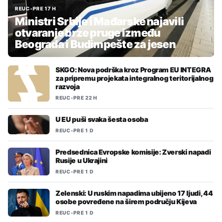
REUC
•
PRE 17 H
Ministri Srbije i Mađarske najavili
otvaranje brze pruge između
Beograda i Budimpešte za jesen
SKGO: Nova podrška kroz Program EU INTEGRA
za pripremu projekata integralnog teritorijalnog
razvoja
REUC
•
PRE 22 H
U EU puši svaka šesta osoba
REUC
•
PRE 1 D
Predsednica Evropske komisije: Zverski napadi
Rusije u Ukrajini
REUC
•
PRE 1 D
Zelenski: U ruskim napadima ubijeno 17 ljudi, 44
osobe povređene na širem području Kijeva
REUC
•
PRE 1 D