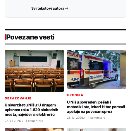
Svi tekstovi autora
Povezane vesti
HRONIKA
OBRAZOVANJE
U Nišu povređeni pešak i
Univerzitet u Nišu: U drugom
motociklista, lekari Hitne pomoći
upisnom roku 1.629 slobodnih
apeluju na povećan oprez
mesta, najviše na elektronici
28. jul 2026.
1 komentara
25. jul 2026.
1 komentara