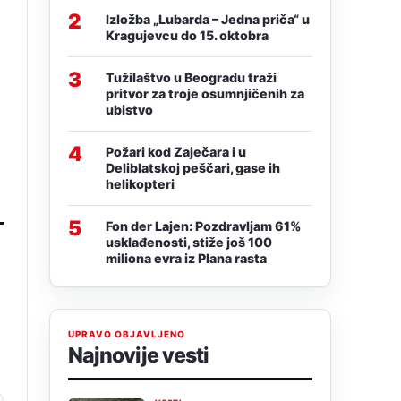
2
Izložba „Lubarda – Jedna priča“ u
Kragujevcu do 15. oktobra
3
Tužilaštvo u Beogradu traži
pritvor za troje osumnjičenih za
ubistvo
4
Požari kod Zaječara i u
Deliblatskoj peščari, gase ih
helikopteri
5
Fon der Lajen: Pozdravljam 61%
usklađenosti, stiže još 100
miliona evra iz Plana rasta
UPRAVO OBJAVLJENO
Najnovije vesti