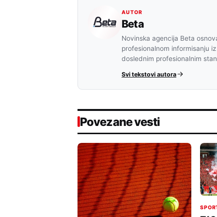
AUTOR
Beta
Novinska agencija Beta osnova
profesionalnom informisanju iz
doslednim profesionalnim sta
Svi tekstovi autora
Povezane vesti
SPOR