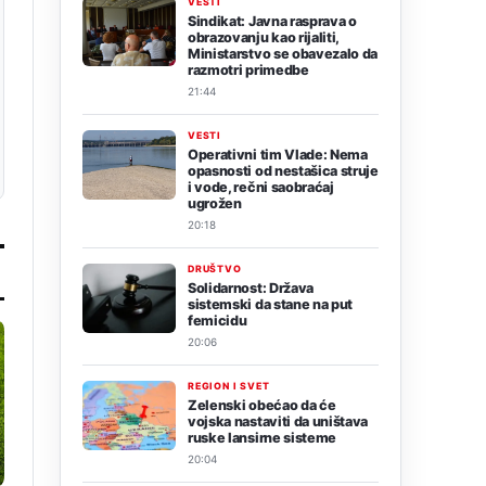
VESTI
Sindikat: Javna rasprava o
obrazovanju kao rijaliti,
Ministarstvo se obavezalo da
razmotri primedbe
21:44
VESTI
Operativni tim Vlade: Nema
opasnosti od nestašica struje
i vode, rečni saobraćaj
ugrožen
20:18
DRUŠTVO
Solidarnost: Država
sistemski da stane na put
femicidu
20:06
REGION I SVET
Zelenski obećao da će
vojska nastaviti da uništava
ruske lansirne sisteme
20:04