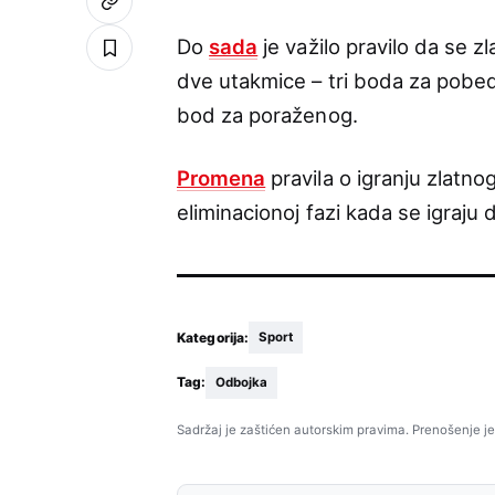
Do
sada
je važilo pravilo da se zl
dve utakmice – tri boda za pobed
bod za poraženog.
Promena
pravila o igranju zlatn
eliminacionoj fazi kada se igraju 
Kategorija:
Sport
Tag:
Odbojka
Sadržaj je zaštićen autorskim pravima. Prenošenje je