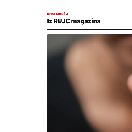
SNM MREŽA
Iz REUC magazina