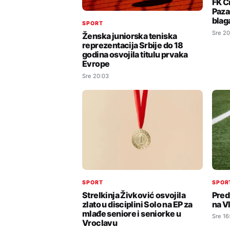
FK C
Paza
blag
SPORT
Sre 20
Ženska juniorska teniska
reprezentacija Srbije do 18
godina osvojila titulu prvaka
Evrope
Sre 20:03
SPORT
SPOR
Strelkinja Živković osvojila
Pred
zlato u disciplini Solo na EP za
na V
mlađe seniore i seniorke u
Sre 16
Vroclavu