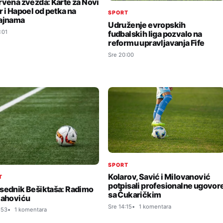
rvena zvezda: Karte za Novi
r i Hapoel od petka na
SPORT
ajnama
Udruženje evropskih
:01
fudbalskih liga pozvalo na
reformu upravljavanja Fife
Sre 20:00
SPORT
Kolarov, Savić i Milovanović
T
potpisali profesionalne ugovor
sednik Bešiktaša: Radimo
sa Čukaričkim
lahoviću
Sre 14:15
1 komentara
:53
1 komentara