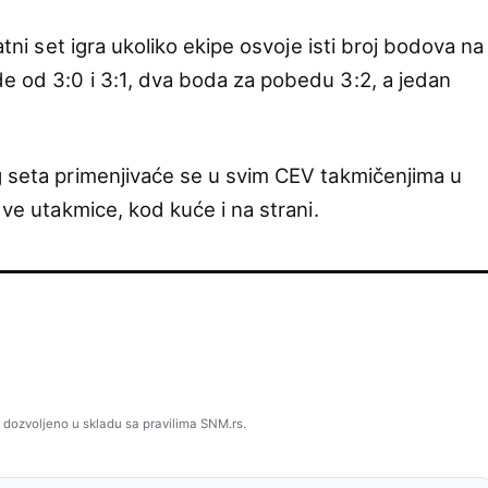
atni set igra ukoliko ekipe osvoje isti broj bodova na
e od 3:0 i 3:1, dva boda za pobedu 3:2, a jedan
og seta primenjivaće se u svim CEV takmičenjima u
dve utakmice, kod kuće i na strani.
 dozvoljeno u skladu sa pravilima SNM.rs.