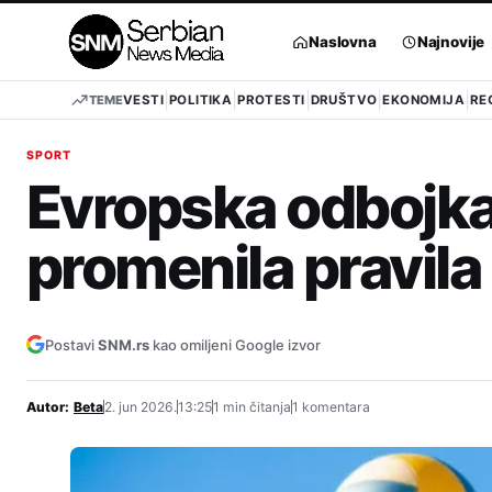
Pređi
na
Naslovna
Najnovije
sadržaj
TEME
VESTI
POLITIKA
PROTESTI
DRUŠTVO
EKONOMIJA
RE
SPORT
Evropska odbojka
promenila pravila 
Postavi
SNM.rs
kao omiljeni Google izvor
Autor:
Beta
2. jun 2026.
13:25
1 min čitanja
1 komentara