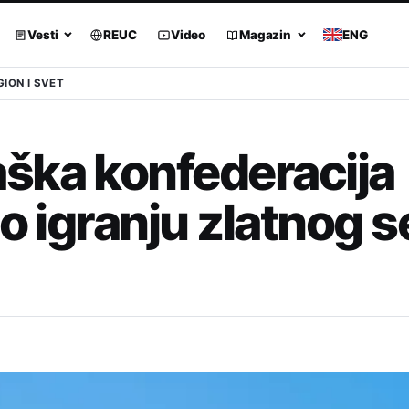
Vesti
REUC
Video
Magazin
ENG
GION I SVET
ška konfederacija
o igranju zlatnog s