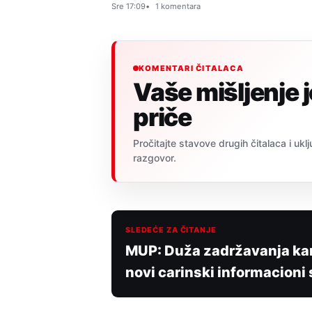
Sre 17:09
1 komentara
KOMENTARI ČITALACA
Vaše mišljenje 
priče
Pročitajte stavove drugih čitalaca i uklj
razgovor.
SLEDEĆE ZA ČITANJE
MUP: Duža zadržavanja kam
novi carinski informacioni