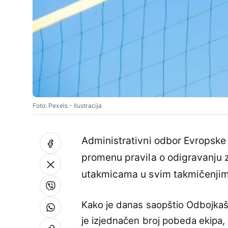
Foto: Pexels - Ilustracija
Administrativni odbor Evropske
promenu pravila o odigravanju z
utakmicama u svim takmičenjima
Kako je danas saopštio Odbojkašk
je izjednačen broj pobeda ekipa, 