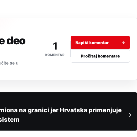
je deo
1
Napiši komentar
→
KOMENTAR
Pročitaj komentare
učite se u
iona na granici jer Hrvatska primenjuje
 sistem