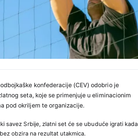
 odbojkaške konfederacije (CEV) odobrio je
latnog seta, koje se primenjuje u eliminacionim
 pod okriljem te organizacije.
i savez Srbije, zlatni set će se ubuduće igrati kada
bez obzira na rezultat utakmica.