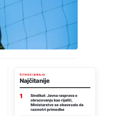
ČITAOCI BIRAJU
Najčitanije
1
Sindikat: Javna rasprava o
obrazovanju kao rijaliti,
Ministarstvo se obavezalo da
razmotri primedbe