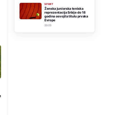
SPORT
Ženska juniorska teniska
reprezentacija Srbije do 18
godina osvojila titulu prvaka
Evrope
20:03
e