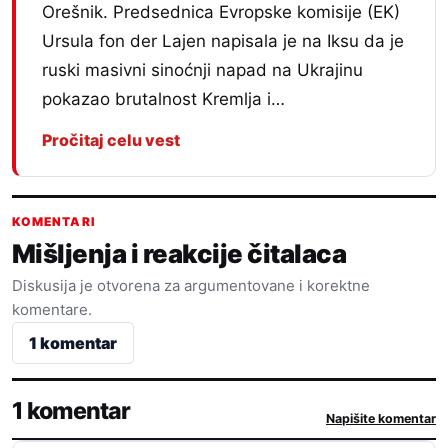
Orešnik. Predsednica Evropske komisije (EK)
Ursula fon der Lajen napisala je na Iksu da je
ruski masivni sinoćnji napad na Ukrajinu
pokazao brutalnost Kremlja i…
Pročitaj celu vest
KOMENTARI
Mišljenja i reakcije čitalaca
Diskusija je otvorena za argumentovane i korektne
komentare.
1 komentar
1 komentar
Napišite komentar