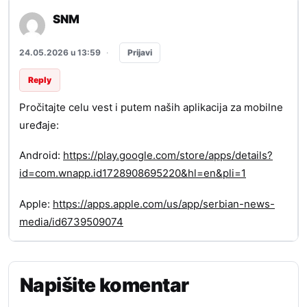
SNM
Prijavi
24.05.2026 u 13:59
·
Reply
Pročitajte celu vest i putem naših aplikacija za mobilne
uređaje:
Android:
https://play.google.com/store/apps/details?
id=com.wnapp.id1728908695220&hl=en&pli=1
Apple:
https://apps.apple.com/us/app/serbian-news-
media/id6739509074
Napišite komentar